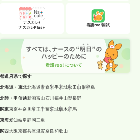
ナスカレ/
看護roo!国試
ナスカレPlus+
都道府県で探す
北海道・東北
北海道
青森
岩手
宮城
秋田
山形
福島
北陸・甲信越
新潟
富山
石川
福井
山梨
長野
関東
東京
神奈川
埼玉
千葉
茨城
栃木
群馬
東海
愛知
岐阜
静岡
三重
関西
大阪
京都
兵庫
滋賀
奈良
和歌山