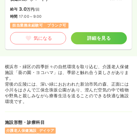
3.0
給与
万円
/回
時間
17:00～9:00
担当業務未経験可
ブランク可
気になる
詳細を見る
横浜市・緑区の四季折々の自然環境を取り込む、介護老人保健
施設「葵の園・ヨコハマ」は、季節と触れ合う楽しさがありま
す。
背後の丘陵には、深い緑におおわれた新治市民の森、正面には
小川をはさんで三保念珠坂公園があり、澄んだ空気の中で植物
や野鳥と親しみながら療養生活を送ることのできる快適な施設
環境です。
施設形態・診療科目
介護老人保健施設
デイケア