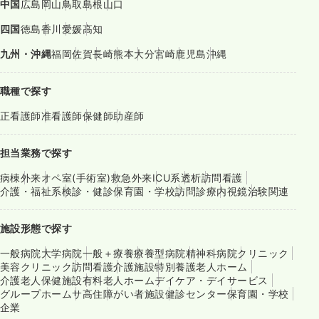
中国
広島
岡山
鳥取
島根
山口
四国
徳島
香川
愛媛
高知
九州・沖縄
福岡
佐賀
長崎
熊本
大分
宮崎
鹿児島
沖縄
職種で探す
正看護師
准看護師
保健師
助産師
担当業務で探す
病棟
外来
オペ室(手術室)
救急外来
ICU系
透析
訪問看護
介護・福祉系
検診・健診
保育園・学校
訪問診療
内視鏡
治験関連
施設形態で探す
一般病院
大学病院
一般＋療養
療養型病院
精神科病院
クリニック
美容クリニック
訪問看護
介護施設
特別養護老人ホーム
介護老人保健施設
有料老人ホーム
デイケア・デイサービス
グループホーム
サ高住
障がい者施設
健診センター
保育園・学校
企業