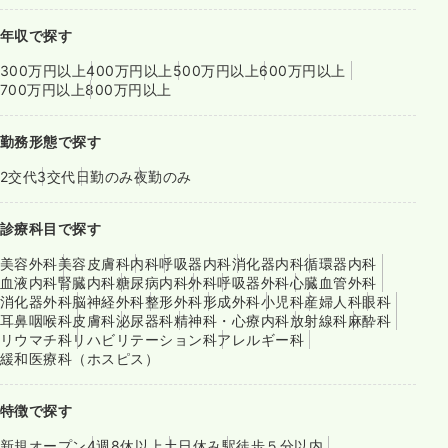
年収で探す
300万円以上
400万円以上
500万円以上
600万円以上
700万円以上
800万円以上
勤務形態で探す
2交代
3交代
日勤のみ
夜勤のみ
診療科目で探す
美容外科
美容皮膚科
内科
呼吸器内科
消化器内科
循環器内科
血液内科
腎臓内科
糖尿病内科
外科
呼吸器外科
心臓血管外科
消化器外科
脳神経外科
整形外科
形成外科
小児科
産婦人科
眼科
耳鼻咽喉科
皮膚科
泌尿器科
精神科・心療内科
放射線科
麻酔科
リウマチ科
リハビリテーション科
アレルギー科
緩和医療科（ホスピス）
特徴で探す
新規オープン
4週8休以上
土日休み
駅徒歩５分以内