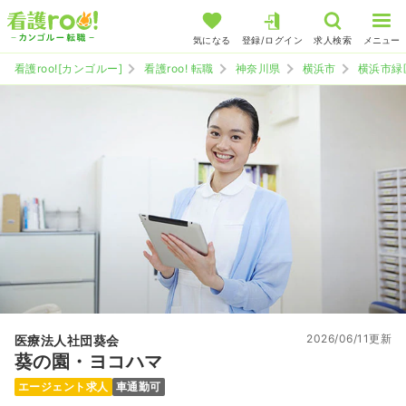
気になる
登録/ログイン
求人検索
メニュー
看護roo![カンゴルー]
看護roo! 転職
神奈川県
横浜市
横浜市緑
2026/06/11更新
医療法人社団葵会
葵の園・ヨコハマ
エージェント求人
車通勤可