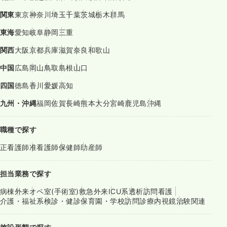
関東
東京
神奈川
埼玉
千葉
茨城
栃木
群馬
東海
愛知
岐阜
静岡
三重
関西
大阪
京都
兵庫
滋賀
奈良
和歌山
中国
広島
岡山
鳥取
島根
山口
四国
徳島
香川
愛媛
高知
九州・沖縄
福岡
佐賀
長崎
熊本
大分
宮崎
鹿児島
沖縄
職種で探す
正看護師
准看護師
保健師
助産師
担当業務で探す
病棟
外来
オペ室(手術室)
救急外来
ICU系
透析
訪問看護
介護・福祉系
検診・健診
保育園・学校
訪問診療
内視鏡
治験関連