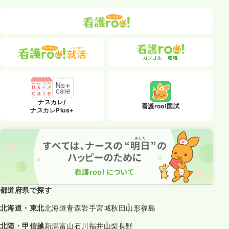
ナスカレ/
看護roo!国試
ナスカレPlus+
都道府県で探す
北海道・東北
北海道
青森
岩手
宮城
秋田
山形
福島
北陸・甲信越
新潟
富山
石川
福井
山梨
長野