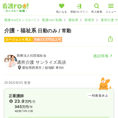
気になる
登録/ログイン
求人検索
メニュー
看護roo![カンゴルー]
看護roo! 転職
愛知県
西尾市
通所介護 
介護・福祉系
日勤のみ / 常勤
エージェント求人
月給23万円以上可
医療法人社団福祉会
施設情報
通所介護 サンライズ高須
愛知県西尾市 / 福地駅 車9分
2026/08/05 更新
正看護師
一時募集休止
23.9
万円
/月
345
万円
/年
※経験10年の例