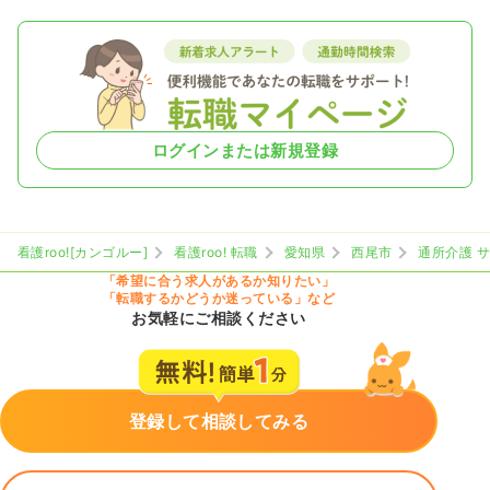
ログインまたは新規登録
看護roo![カンゴルー]
看護roo! 転職
愛知県
西尾市
通所介護 
「希望に合う求人があるか知りたい」
「転職するかどうか迷っている」など
お気軽にご相談ください
登録して相談してみる