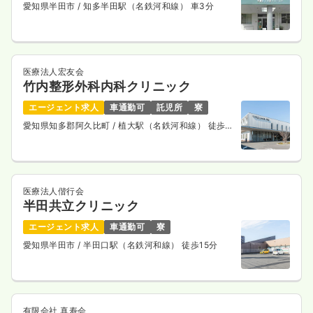
愛知県半田市
/ 知多半田駅（名鉄河和線） 車3分
医療法人宏友会
竹内整形外科内科クリニック
エージェント求人
車通勤可
託児所
寮
愛知県知多郡阿久比町
/ 植大駅（名鉄河和線） 徒歩15
分
医療法人偕行会
半田共立クリニック
エージェント求人
車通勤可
寮
愛知県半田市
/ 半田口駅（名鉄河和線） 徒歩15分
有限会社 真寿会