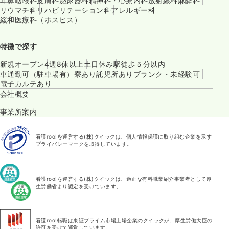
耳鼻咽喉科
皮膚科
泌尿器科
精神科・心療内科
放射線科
麻酔科
リウマチ科
リハビリテーション科
アレルギー科
緩和医療科（ホスピス）
特徴で探す
新規オープン
4週8休以上
土日休み
駅徒歩５分以内
車通勤可（駐車場有）
寮あり
託児所あり
ブランク・未経験可
電子カルテあり
会社概要
事業所案内
看護roo!を運営する(株)クイックは、個人情報保護に取り組む企業を示す
プライバシーマークを取得しています。
看護roo!を運営する(株)クイックは、適正な有料職業紹介事業者として厚
生労働省より認定を受けています。
看護roo!転職は東証プライム市場上場企業のクイックが、厚生労働大臣の
許可を受けて運営しています。