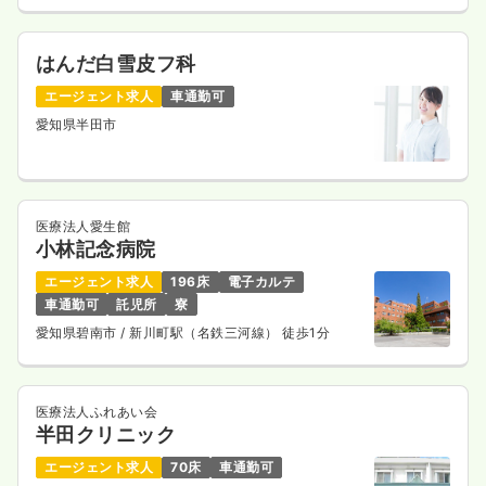
はんだ白雪皮フ科
エージェント求人
車通勤可
愛知県半田市
医療法人愛生館
小林記念病院
エージェント求人
196床
電子カルテ
車通勤可
託児所
寮
愛知県碧南市
/ 新川町駅（名鉄三河線） 徒歩1分
医療法人ふれあい会
半田クリニック
エージェント求人
70床
車通勤可