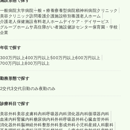
施設形態で探す
一般病院
大学病院
一般＋療養
療養型病院
精神科病院
クリニック
美容クリニック
訪問看護
介護施設
特別養護老人ホーム
介護老人保健施設
有料老人ホーム
デイケア・デイサービス
グループホーム
サ高住
障がい者施設
健診センター
保育園・学校
企業
年収で探す
300万円以上
400万円以上
500万円以上
600万円以上
700万円以上
800万円以上
勤務形態で探す
2交代
3交代
日勤のみ
夜勤のみ
診療科目で探す
美容外科
美容皮膚科
内科
呼吸器内科
消化器内科
循環器内科
血液内科
腎臓内科
糖尿病内科
外科
呼吸器外科
心臓血管外科
消化器外科
脳神経外科
整形外科
形成外科
小児科
産婦人科
眼科