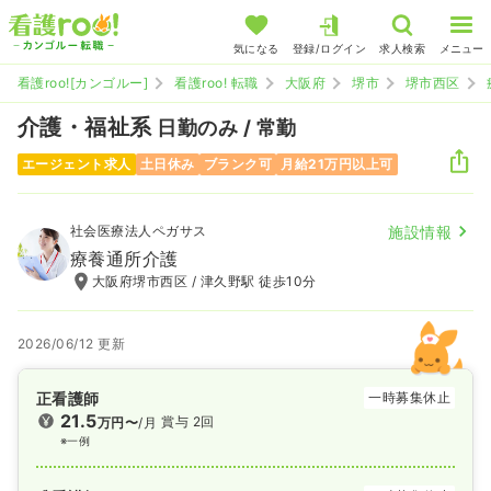
気になる
登録/ログイン
求人検索
メニュー
看護roo![カンゴルー]
看護roo! 転職
大阪府
堺市
堺市西区
介護・福祉系
日勤のみ / 常勤
エージェント求人
土日休み
ブランク可
月給21万円以上可
社会医療法人ペガサス
施設情報
療養通所介護
大阪府堺市西区 / 津久野駅 徒歩10分
2026/06/12 更新
正看護師
一時募集休止
21.5
賞与 2回
万円〜
/月
※一例