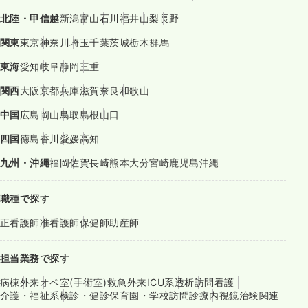
北陸・甲信越
新潟
富山
石川
福井
山梨
長野
関東
東京
神奈川
埼玉
千葉
茨城
栃木
群馬
東海
愛知
岐阜
静岡
三重
関西
大阪
京都
兵庫
滋賀
奈良
和歌山
中国
広島
岡山
鳥取
島根
山口
四国
徳島
香川
愛媛
高知
九州・沖縄
福岡
佐賀
長崎
熊本
大分
宮崎
鹿児島
沖縄
職種で探す
正看護師
准看護師
保健師
助産師
担当業務で探す
病棟
外来
オペ室(手術室)
救急外来
ICU系
透析
訪問看護
介護・福祉系
検診・健診
保育園・学校
訪問診療
内視鏡
治験関連