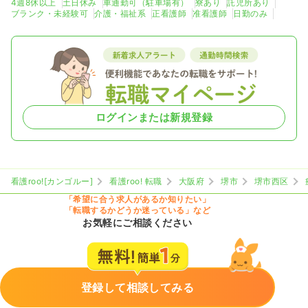
4週8休以上
土日休み
車通勤可（駐車場有）
寮あり
託児所あり
ブランク・未経験可
介護・福祉系
正看護師
准看護師
日勤のみ
ログインまたは新規登録
看護roo![カンゴルー]
看護roo! 転職
大阪府
堺市
堺市西区
「希望に合う求人があるか知りたい」
「転職するかどうか迷っている」など
お気軽にご相談ください
登録して相談してみる