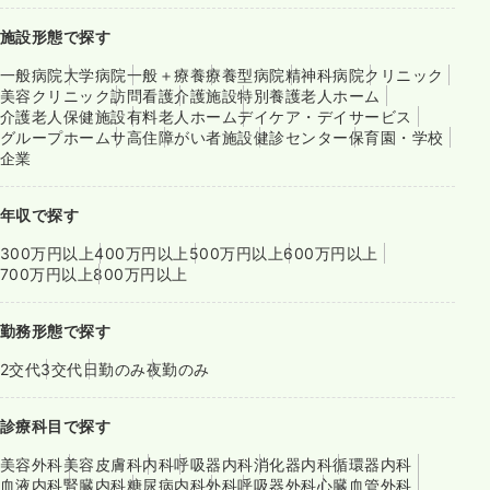
施設形態で探す
一般病院
大学病院
一般＋療養
療養型病院
精神科病院
クリニック
美容クリニック
訪問看護
介護施設
特別養護老人ホーム
介護老人保健施設
有料老人ホーム
デイケア・デイサービス
グループホーム
サ高住
障がい者施設
健診センター
保育園・学校
企業
年収で探す
300万円以上
400万円以上
500万円以上
600万円以上
700万円以上
800万円以上
勤務形態で探す
2交代
3交代
日勤のみ
夜勤のみ
診療科目で探す
美容外科
美容皮膚科
内科
呼吸器内科
消化器内科
循環器内科
血液内科
腎臓内科
糖尿病内科
外科
呼吸器外科
心臓血管外科