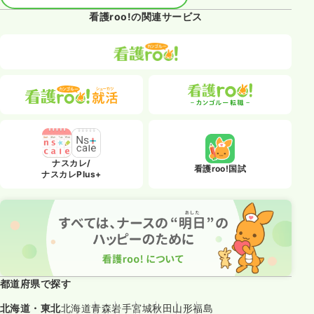
看護roo!の関連サービス
ナスカレ/
看護roo!国試
ナスカレPlus+
都道府県で探す
北海道・東北
北海道
青森
岩手
宮城
秋田
山形
福島