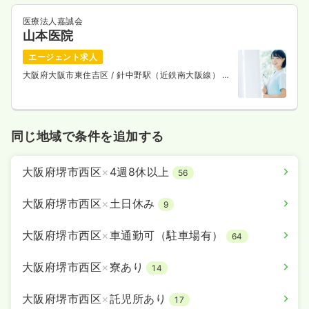
医療法人嘉誠会
山本医院
エージェント求人
大阪府大阪市東住吉区
/ 針中野駅（近鉄南大阪線） 徒
歩10分
同じ地域で条件を追加する
大阪府堺市西区
×
4週8休以上
56
大阪府堺市西区
×
土日休み
9
大阪府堺市西区
×
車通勤可（駐車場有）
64
大阪府堺市西区
×
寮あり
14
大阪府堺市西区
×
託児所あり
17