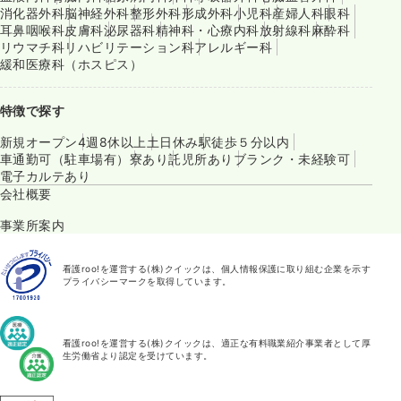
消化器外科
脳神経外科
整形外科
形成外科
小児科
産婦人科
眼科
耳鼻咽喉科
皮膚科
泌尿器科
精神科・心療内科
放射線科
麻酔科
リウマチ科
リハビリテーション科
アレルギー科
緩和医療科（ホスピス）
特徴で探す
新規オープン
4週8休以上
土日休み
駅徒歩５分以内
車通勤可（駐車場有）
寮あり
託児所あり
ブランク・未経験可
電子カルテあり
会社概要
事業所案内
看護roo!を運営する(株)クイックは、個人情報保護に取り組む企業を示す
プライバシーマークを取得しています。
看護roo!を運営する(株)クイックは、適正な有料職業紹介事業者として厚
生労働省より認定を受けています。