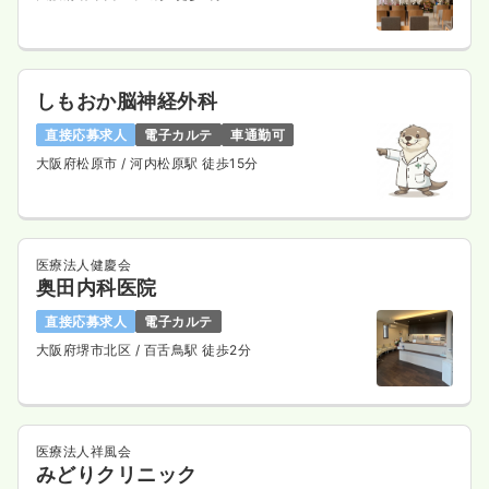
しもおか脳神経外科
直接応募求人
電子カルテ
車通勤可
大阪府松原市
/ 河内松原駅 徒歩15分
医療法人健慶会
奥田内科医院
直接応募求人
電子カルテ
大阪府堺市北区
/ 百舌鳥駅 徒歩2分
医療法人祥風会
みどりクリニック