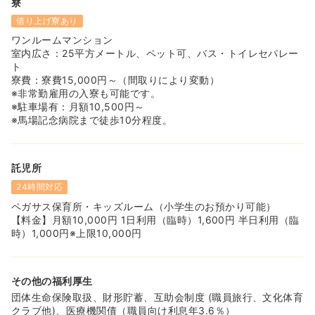
寮
借り上げ寮あり
ワンルームマンション
室内広さ：25平方メートル、ペット可、バス・トイレセパレー
ト
寮費：寮費15,000円～（間取りにより変動）
※非常勤雇用の入寮も可能です。
※駐車場有：月額10,500円～
※馬場記念病院まで徒歩10分程度。
託児所
24時間対応
ペガサス保育所・キッズルーム（小学生のお預かり可能）
【料金】月額10,000円 1日利用（臨時）1,600円 半日利用（臨
時）1,000円※上限10,000円
その他の福利厚生
団体生命保険取扱、財形貯蓄、互助会制度 (職員旅行、文化体育
クラブ他)、医療機関債（職員向け利息年3.6％）