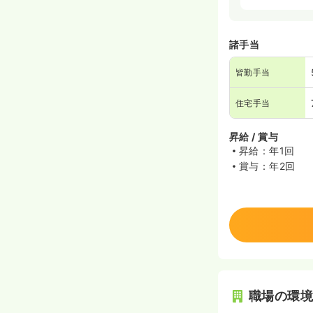
諸手当
皆勤手当
住宅手当
昇給 / 賞与
昇給：年1回
賞与：年2回
職場の環