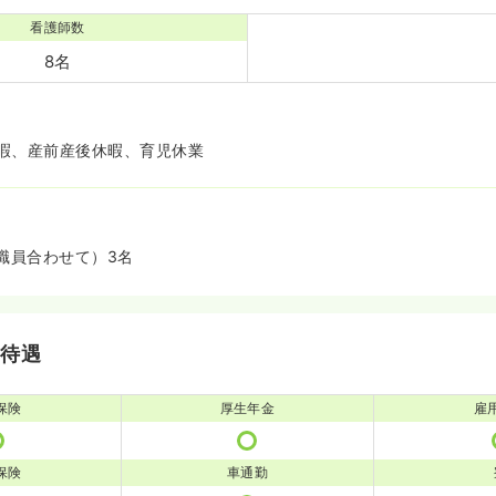
看護師数
8名
暇、産前産後休暇、育児休業
職員合わせて）3名
・待遇
保険
厚生年金
雇
保険
車通勤