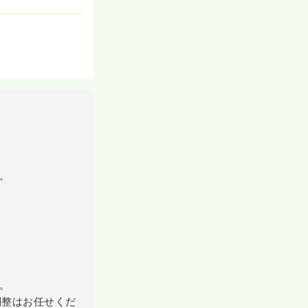
。
。
調整はお任せくだ