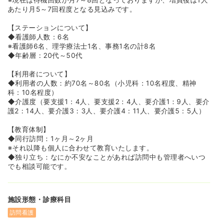
テーション病棟は92％と非常に高い実績を残しておりま
あたり月5～7回程度となる見込みです。
す。
◆​​​​回復期は、15:1の加算ですが、夜勤も看護師2名＋介護
【ステーションについて】
福祉1名と、「急性期並みの手厚い配置」をしています。
◆看護師人数：6名
※看護師6名、理学療法士1名、事務1名の計8名
◆年齢層：20代～50代
【利用者について】
◆利用者の人数：約70名～80名（小児科：10名程度、精神
科：10名程度）
◆介護度（要支援1：4人、要支援2：4人、要介護1：9人、要介
護2：14人、要介護3：3人、要介護4：11人、要介護5：5人）
【教育体制】
◆同行訪問：1ヶ月～2ヶ月
※それ以降も個人に合わせて教育いたします。
◆独り立ち：なにか不安なことがあれば訪問中も管理者へいつ
でも相談可能です。
施設形態・診療科目
訪問看護