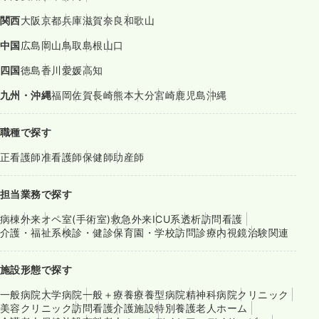
関西
大阪
京都
兵庫
滋賀
奈良
和歌山
中国
広島
岡山
鳥取
島根
山口
四国
徳島
香川
愛媛
高知
九州・沖縄
福岡
佐賀
長崎
熊本
大分
宮崎
鹿児島
沖縄
職種で探す
正看護師
准看護師
保健師
助産師
担当業務で探す
病棟
外来
オペ室(手術室)
救急外来
ICU系
透析
訪問看護
介護・福祉系
検診・健診
保育園・学校
訪問診療
内視鏡
治験関連
施設形態で探す
一般病院
大学病院
一般＋療養
療養型病院
精神科病院
クリニック
美容クリニック
訪問看護
介護施設
特別養護老人ホーム