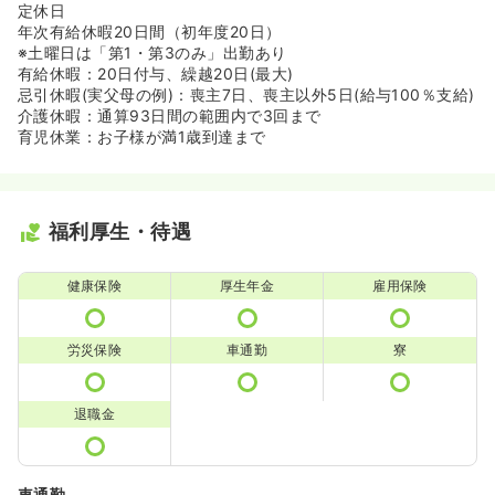
定休日
年次有給休暇20日間（初年度20日）
※土曜日は「第1・第3のみ」出勤あり
有給休暇：20日付与、繰越20日(最大)
忌引休暇(実父母の例)：喪主7日、喪主以外5日(給与100％支給)
介護休暇：通算93日間の範囲内で3回まで
育児休業：お子様が満1歳到達まで
福利厚生・待遇
健康保険
厚生年金
雇用保険
労災保険
車通勤
寮
退職金
車通勤