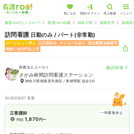
気になる
登録/ログイン
求人検索
メニュー
看護roo![カンゴルー]
看護roo! 転職
神奈川県
相模原市
相模原
訪問看護
日勤のみ / パート(非常勤)
エージェント求人
土日祝休み
オンコールあり
担当業務未経験可
時給1,800円以上可
医療法人ユーカリ
施設情報
さがみ林間訪問看護ステーション
神奈川県相模原市南区 / 東林間駅 徒歩2分
2026/08/07 更新
正看護師
一時募集休止
1,870
時給
円〜