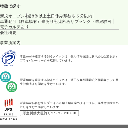
特徴で探す
新規オープン
4週8休以上
土日休み
駅徒歩５分以内
車通勤可（駐車場有）
寮あり
託児所あり
ブランク・未経験可
電子カルテあり
会社概要
事業所案内
看護roo!を運営する(株)クイックは、個人情報保護に取り組む企業を示す
プライバシーマークを取得しています。
看護roo!を運営する(株)クイックは、適正な有料職業紹介事業者として厚
生労働省より認定を受けています。
看護roo!転職は東証プライム市場上場企業のクイックが、厚生労働大臣の
許可を受けて運営しています。
厚生労働大臣許可27-ユ-020100