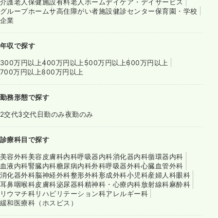
介護老人保健施設
有料老人ホーム
デイケア・デイサービス
グループホーム
サ高住
障がい者施設
健診センター
保育園・学校
企業
年収で探す
300万円以上
400万円以上
500万円以上
600万円以上
700万円以上
800万円以上
勤務形態で探す
2交代
3交代
日勤のみ
夜勤のみ
診療科目で探す
美容外科
美容皮膚科
内科
呼吸器内科
消化器内科
循環器内科
血液内科
腎臓内科
糖尿病内科
外科
呼吸器外科
心臓血管外科
消化器外科
脳神経外科
整形外科
形成外科
小児科
産婦人科
眼科
耳鼻咽喉科
皮膚科
泌尿器科
精神科・心療内科
放射線科
麻酔科
リウマチ科
リハビリテーション科
アレルギー科
緩和医療科（ホスピス）