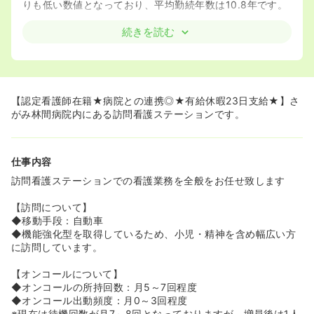
りも低い数値となっており、平均勤続年数は10.8年です。
≪地域連携・在宅復帰に力を入れたケアミックス病院です
続きを読む
≫
◆リハビリに力を入れています！病棟ごとにリハビリルー
ムを完備し、リハビリスタッフも病棟ごとに配置をしてい
ます。
◆​​​​回復期にあるADLルームでは 1LDKの一般居宅の作りを
【認定看護師在籍★病院との連携◎★有給休暇23日支給★】さ
しており、キッチン、和室、リビングなどがあり、そこで
がみ林間病院内にある訪問看護ステーションです。
生活を想定し、トイレの使い方や、畳からの立ち上がり、
キッチンの使い方を見て、退院の判断や、退院後のリハビ
リに生かすので再入院が少ないです！他職種の連携をしっ
仕事内容
かりととりながら、ADLの向上に向けて看護を提供するこ
とができます！
訪問看護ステーションでの看護業務を全般をお任せ致します
◆​​​​退院前に一緒にリハスタッフと一緒に自宅に行って、ど
んな自宅なのか、チェックすることも可能です。
【訪問について】
◆退院後を見据えた看護が学べる環境です。
◆移動手段：自動車
院内に認定看護師が在籍している訪問看護ステーションを
◆機能強化型を取得しているため、小児・精神を含め幅広い方
併設。退院調整をしっかりと行い、10人の訪問看護師と共
に訪問しています。
に在宅連携に注力しています。訪問看護ステーションのス
タッフと病棟スタッフのカンファレンスもあり、しっかり
【オンコールについて】
と連携が取れています。
◆オンコールの所持回数：月5～7回程度
◆​​​​急性期病棟の在宅復帰率（自宅や特養に退院された方）
◆オンコール出動頻度：月0～3回程度
は97％、地域包括ケア病床では約80％、回復期リハビリ
※現在は待機回数が月7～8回となっておりますが、増員後は1人