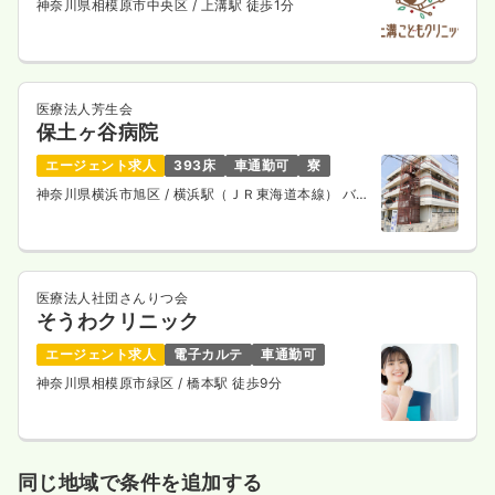
神奈川県相模原市中央区
/ 上溝駅 徒歩1分
医療法人芳生会
保土ヶ谷病院
エージェント求人
393床
車通勤可
寮
神奈川県横浜市旭区
/ 横浜駅（ＪＲ東海道本線） バス
25分
医療法人社団さんりつ会
そうわクリニック
エージェント求人
電子カルテ
車通勤可
神奈川県相模原市緑区
/ 橋本駅 徒歩9分
同じ地域で条件を追加する