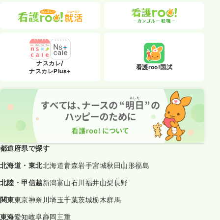
ナスカレ/
看護roo!国試
ナスカレPlus+
都道府県で探す
北海道・東北
北海道
青森
岩手
宮城
秋田
山形
福島
北陸・甲信越
新潟
富山
石川
福井
山梨
長野
関東
東京
神奈川
埼玉
千葉
茨城
栃木
群馬
東海
愛知
岐阜
静岡
三重