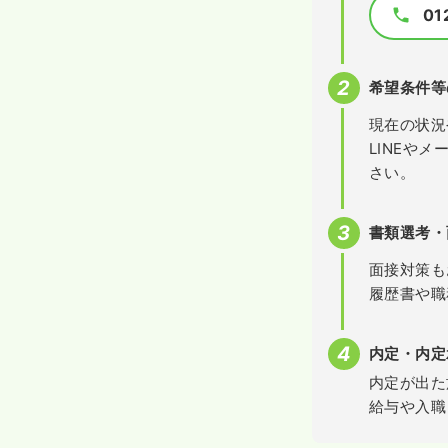
01
希望条件等
現在の状況
LINEや
さい。
書類選考・
面接対策も
履歴書や職
内定・内定
内定が出た
給与や入職