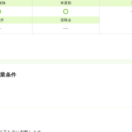
保険
車通勤
児所
退職金
就業条件
以下を元に判断します