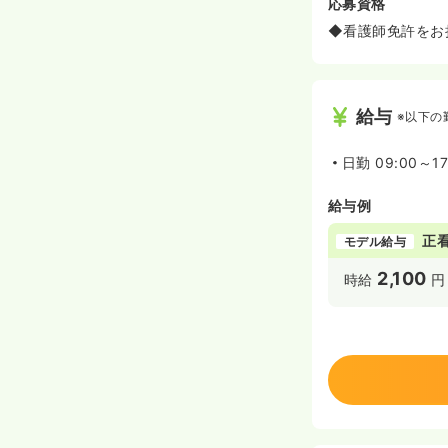
応募資格
◆看護師免許をお
給与
※以下の
日勤
09:00～1
給与例
正
モデル給与
2,100
時給
円