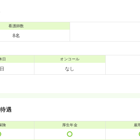
境
看護師数
8名
休日
オンコール
0日
なし
・待遇
保険
厚生年金
雇