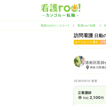
看護roo![カンゴルー]
看護roo! 転職
訪問看護
日勤の
エージェント求人
ブ
港南区医師
神奈川県横浜
2026/06/10 更新
正看護師
2,100
時給
円