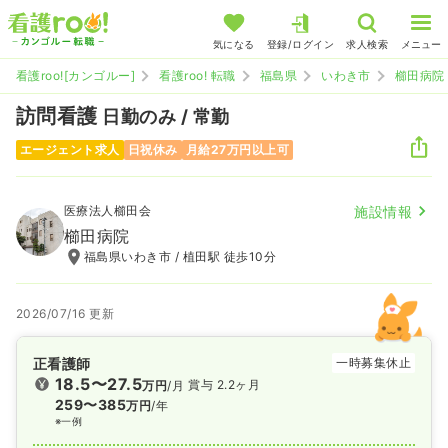
気になる
登録/ログイン
求人検索
メニュー
看護roo![カンゴルー]
看護roo! 転職
福島県
いわき市
櫛田病院
訪問看護
日勤のみ / 常勤
エージェント求人
日祝休み
月給27万円以上可
医療法人櫛田会
施設情報
櫛田病院
福島県いわき市 / 植田駅 徒歩10分
2026/07/16 更新
正看護師
一時募集休止
18.5〜27.5
賞与 2.2ヶ月
万円
/月
259〜385
万円
/年
※一例