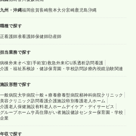
九州・沖縄
福岡
佐賀
長崎
熊本
大分
宮崎
鹿児島
沖縄
職種で探す
正看護師
准看護師
保健師
助産師
担当業務で探す
病棟
外来
オペ室(手術室)
救急外来
ICU系
透析
訪問看護
介護・福祉系
検診・健診
保育園・学校
訪問診療
内視鏡
治験関連
施設形態で探す
一般病院
大学病院
一般＋療養
療養型病院
精神科病院
クリニック
美容クリニック
訪問看護
介護施設
特別養護老人ホーム
介護老人保健施設
有料老人ホーム
デイケア・デイサービス
グループホーム
サ高住
障がい者施設
健診センター
保育園・学校
企業
年収で探す