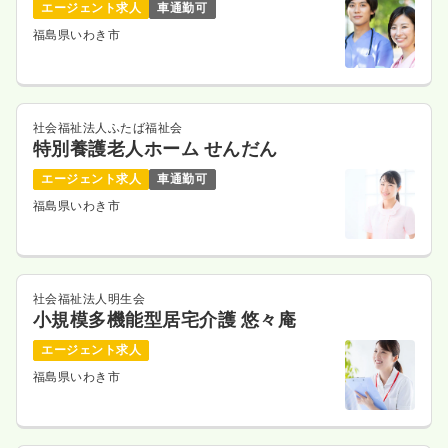
エージェント求人
車通勤可
1,200〜2,000
給与
時給
円
福島県いわき市
時間
8:30～17:00
（休憩60分）
時給2,000円以上可
気になる
詳細を見る
社会福祉法人ふたば福祉会
特別養護老人ホーム せんだん
エージェント求人
車通勤可
福島県いわき市
社会福祉法人明生会
小規模多機能型居宅介護 悠々庵
エージェント求人
福島県いわき市