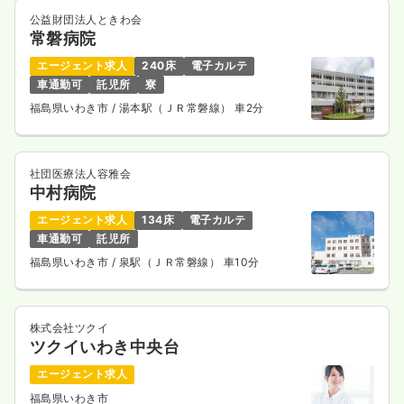
公益財団法人ときわ会
常磐病院
エージェント求人
240床
電子カルテ
車通勤可
託児所
寮
福島県いわき市
/ 湯本駅（ＪＲ常磐線） 車2分
社団医療法人容雅会
中村病院
エージェント求人
134床
電子カルテ
車通勤可
託児所
福島県いわき市
/ 泉駅（ＪＲ常磐線） 車10分
株式会社ツクイ
ツクイいわき中央台
エージェント求人
福島県いわき市