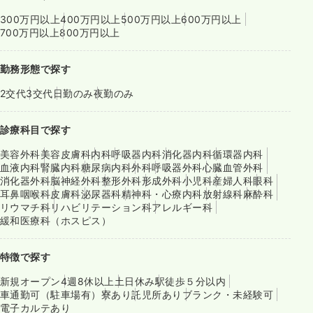
300万円以上
400万円以上
500万円以上
600万円以上
700万円以上
800万円以上
勤務形態で探す
2交代
3交代
日勤のみ
夜勤のみ
診療科目で探す
美容外科
美容皮膚科
内科
呼吸器内科
消化器内科
循環器内科
血液内科
腎臓内科
糖尿病内科
外科
呼吸器外科
心臓血管外科
消化器外科
脳神経外科
整形外科
形成外科
小児科
産婦人科
眼科
耳鼻咽喉科
皮膚科
泌尿器科
精神科・心療内科
放射線科
麻酔科
リウマチ科
リハビリテーション科
アレルギー科
緩和医療科（ホスピス）
特徴で探す
新規オープン
4週8休以上
土日休み
駅徒歩５分以内
車通勤可（駐車場有）
寮あり
託児所あり
ブランク・未経験可
電子カルテあり