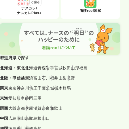
ナスカレ/
看護roo!国試
ナスカレPlus+
都道府県で探す
北海道・東北
北海道
青森
岩手
宮城
秋田
山形
福島
北陸・甲信越
新潟
富山
石川
福井
山梨
長野
関東
東京
神奈川
埼玉
千葉
茨城
栃木
群馬
東海
愛知
岐阜
静岡
三重
関西
大阪
京都
兵庫
滋賀
奈良
和歌山
中国
広島
岡山
鳥取
島根
山口
四国
徳島
香川
愛媛
高知