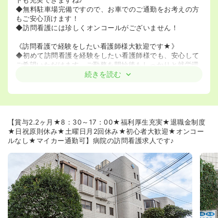
◆無料駐車場完備ですので、お車でのご通勤をお考えの方
もご安心頂けます！
◆訪問看護には珍しくオンコールがございません！
《訪問看護で経験をしたい看護師様大歓迎です★》
◆初めて訪問看護を経験をしたい看護師様でも、安心して
ご希望いただけます。ご勤務を開始後もしっかりと就労環
境踏まえサポートをして頂けます！
続きを読む
◆個人の習熟度に応じて独り立ちまでしっかりサポートし
て頂けるので未経験者の方も安心です！
《櫛田病院について★》
◆櫛田病院は、昭和27年の開設以降、主に消化器外科・内
【賞与2.2ヶ月★8：30～17：00★福利厚生充実★退職金制度
科を中心に地域医療を担っております。医師不足の時代に
★日祝原則休み★土曜日月2回休み★初心者大歓迎★オンコー
おいて、地域の方々のニーズに専門的に対応すべく、大学
ルなし★マイカー通勤可】病院の訪問看護求人です♪
病院より内視鏡検査及び糖尿病内科、循環器科、呼吸器科
などを専門とする医師の派遣協力を得ております。高齢化
社会が進む中で急性期→回復期→生活期をサポートする医
療を行うために、令和3年4月に病診連携室、令和4年1月に
リハビリテーション科を設置、令和5年3月より、より一層
地域の皆様へ貢献すべく整形外科外来を開設し、患者さま
が、住みなれた地域で治療・看護を受けられ、その人らし
く生活できますよう、地域の保健・医療・福祉機関と協力