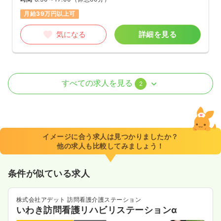
月給39万円以上可
気になる
詳細を見る
外来
一般病院
正・准看護師
すべての求人を見る
2
日勤のみ（常勤）
20.9〜34.5
給与
万円
/月
賞与2ヶ月
※一例
イメージに合う求人は見つかりましたか？
時間
8:30～17:00
（休憩60分）
他の求人も比較してみましょう！
月給34万円以上可
条件が似ている求人
気になる
詳細を見る
株式会社アデット 訪問看護介護ステーション
いわき訪問看護リハビリステーションα
一時募集休止
日勤のみ（パート）