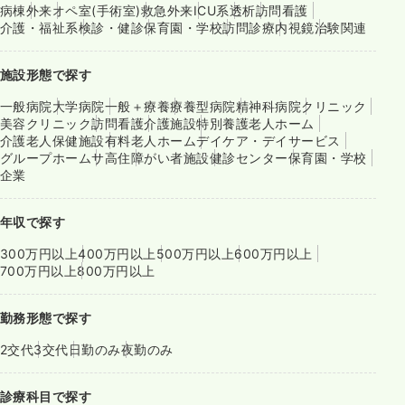
病棟
外来
オペ室(手術室)
救急外来
ICU系
透析
訪問看護
介護・福祉系
検診・健診
保育園・学校
訪問診療
内視鏡
治験関連
施設形態で探す
一般病院
大学病院
一般＋療養
療養型病院
精神科病院
クリニック
美容クリニック
訪問看護
介護施設
特別養護老人ホーム
介護老人保健施設
有料老人ホーム
デイケア・デイサービス
グループホーム
サ高住
障がい者施設
健診センター
保育園・学校
企業
年収で探す
300万円以上
400万円以上
500万円以上
600万円以上
700万円以上
800万円以上
勤務形態で探す
2交代
3交代
日勤のみ
夜勤のみ
診療科目で探す