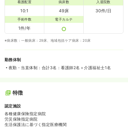
看護配置
病床数
入退院数
10:1
49床
30件/日
手術件数
電子カルテ
1件/年
※病床数：一般病床：29床、地域包括ケア病床：20床
勤務体制
夜勤・当直体制：合計3名：看護師2名＋介護福祉士1名
特徴
認定施設
各種健康保険指定病院
労災保険指定病院
生活保護法に基づく指定医療機関