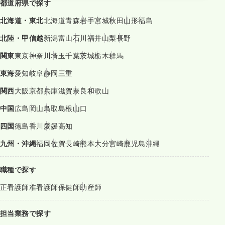
都道府県で探す
北海道・東北
北海道
青森
岩手
宮城
秋田
山形
福島
北陸・甲信越
新潟
富山
石川
福井
山梨
長野
関東
東京
神奈川
埼玉
千葉
茨城
栃木
群馬
東海
愛知
岐阜
静岡
三重
関西
大阪
京都
兵庫
滋賀
奈良
和歌山
中国
広島
岡山
鳥取
島根
山口
四国
徳島
香川
愛媛
高知
九州・沖縄
福岡
佐賀
長崎
熊本
大分
宮崎
鹿児島
沖縄
職種で探す
正看護師
准看護師
保健師
助産師
担当業務で探す