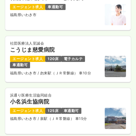
エージェント求人
車通勤可
福島県いわき市
社団医療法人至誠会
こうじま慈愛病院
エージェント求人
120床
電子カルテ
車通勤可
福島県いわき市
/ 勿来駅（ＪＲ常磐線） 車10分
浜通り医療生活協同組合
小名浜生協病院
エージェント求人
125床
車通勤可
福島県いわき市
/ 泉駅（ＪＲ常磐線） 車15分