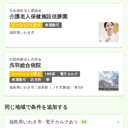
社会福祉法人愛誠会
介護老人保健施設佳勝園
エージェント求人
車通勤可
福島県いわき市
社団医療法人呉羽会
呉羽総合病院
エージェント求人
199床
電子カルテ
車通勤可
託児所
寮
福島県いわき市
/ 勿来駅（ＪＲ常磐線） 車5分
同じ地域で条件を追加する
福島県いわき市
×
電子カルテあり
35