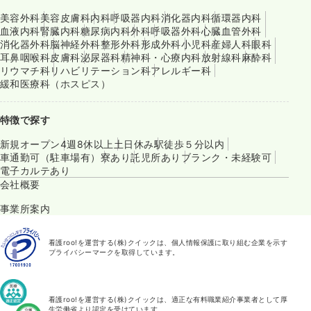
美容外科
美容皮膚科
内科
呼吸器内科
消化器内科
循環器内科
血液内科
腎臓内科
糖尿病内科
外科
呼吸器外科
心臓血管外科
消化器外科
脳神経外科
整形外科
形成外科
小児科
産婦人科
眼科
耳鼻咽喉科
皮膚科
泌尿器科
精神科・心療内科
放射線科
麻酔科
リウマチ科
リハビリテーション科
アレルギー科
緩和医療科（ホスピス）
特徴で探す
新規オープン
4週8休以上
土日休み
駅徒歩５分以内
車通勤可（駐車場有）
寮あり
託児所あり
ブランク・未経験可
電子カルテあり
会社概要
事業所案内
看護roo!を運営する(株)クイックは、個人情報保護に取り組む企業を示す
プライバシーマークを取得しています。
看護roo!を運営する(株)クイックは、適正な有料職業紹介事業者として厚
生労働省より認定を受けています。