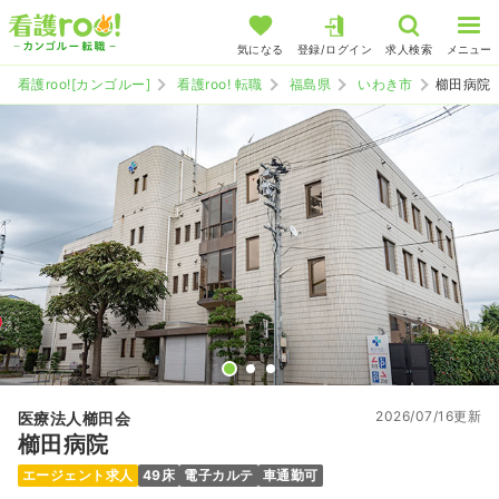
気になる
登録/ログイン
求人検索
メニュー
看護roo![カンゴルー]
看護roo! 転職
福島県
いわき市
櫛田病院
2026/07/16更新
医療法人櫛田会
櫛田病院
エージェント求人
49床
電子カルテ
車通勤可