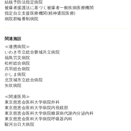
結核予防法指定病院
被爆者援護法に基づく被爆者一般疾病医療機関
指定自立支援医療機関(精神通院医療)
病院群輪番制病院
関連施設
≪連携病院≫
いわき市立総合磐城共立病院
福島労災病院
松村総合病院
呉羽総合病院
かしま病院
北茨城市立総合病院
矢吹病院
≪関連医局≫
東京慈恵会医科大学病院外科
東京慈恵会医科大学病院内視鏡部
東京慈恵会医科大学病院糖尿病代謝内分泌内科
東京慈恵会医科大学病院呼吸器内科
駿河台日大病院