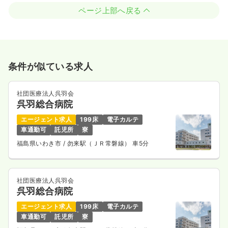
ページ上部へ戻る
条件が似ている求人
社団医療法人呉羽会
呉羽総合病院
エージェント求人
199床
電子カルテ
車通勤可
託児所
寮
福島県いわき市
/ 勿来駅（ＪＲ常磐線） 車5分
社団医療法人呉羽会
呉羽総合病院
エージェント求人
199床
電子カルテ
車通勤可
託児所
寮