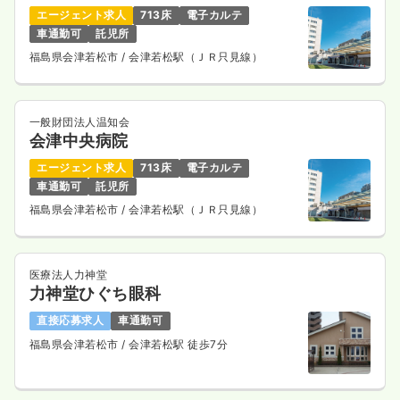
エージェント求人
713床
電子カルテ
車通勤可
託児所
福島県会津若松市
/ 会津若松駅（ＪＲ只見線）
一般財団法人温知会
会津中央病院
エージェント求人
713床
電子カルテ
車通勤可
託児所
福島県会津若松市
/ 会津若松駅（ＪＲ只見線）
医療法人力神堂
力神堂ひぐち眼科
直接応募求人
車通勤可
福島県会津若松市
/ 会津若松駅 徒歩7分