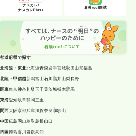
ナスカレ/
看護roo!国試
ナスカレPlus+
都道府県で探す
北海道・東北
北海道
青森
岩手
宮城
秋田
山形
福島
北陸・甲信越
新潟
富山
石川
福井
山梨
長野
関東
東京
神奈川
埼玉
千葉
茨城
栃木
群馬
東海
愛知
岐阜
静岡
三重
関西
大阪
京都
兵庫
滋賀
奈良
和歌山
中国
広島
岡山
鳥取
島根
山口
四国
徳島
香川
愛媛
高知