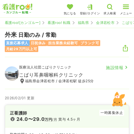
気になる
登録/ログイン
求人検索
メニュー
看護roo![カンゴルー]
看護roo! 転職
福島県
会津若松市
こばり
外来
日勤のみ / 常勤
直接応募求人
日祝休み
担当業務未経験可
ブランク可
月給29万円以上可
医療法人社団こばりクリニック
施設情報
こばり耳鼻咽喉科クリニック
福島県会津若松市 / 会津若松駅 徒歩25分
2026/02/01 更新
正看護師
一時募集休止
24.0〜29.0
賞与 4.5ヶ月
万円
/月