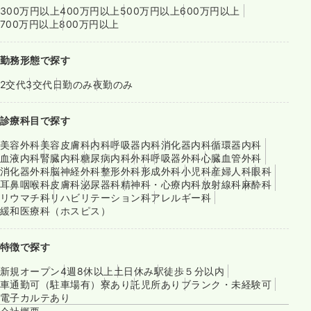
300万円以上
400万円以上
500万円以上
600万円以上
700万円以上
800万円以上
勤務形態で探す
2交代
3交代
日勤のみ
夜勤のみ
診療科目で探す
美容外科
美容皮膚科
内科
呼吸器内科
消化器内科
循環器内科
血液内科
腎臓内科
糖尿病内科
外科
呼吸器外科
心臓血管外科
消化器外科
脳神経外科
整形外科
形成外科
小児科
産婦人科
眼科
耳鼻咽喉科
皮膚科
泌尿器科
精神科・心療内科
放射線科
麻酔科
リウマチ科
リハビリテーション科
アレルギー科
緩和医療科（ホスピス）
特徴で探す
新規オープン
4週8休以上
土日休み
駅徒歩５分以内
車通勤可（駐車場有）
寮あり
託児所あり
ブランク・未経験可
電子カルテあり