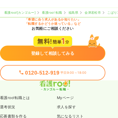
看護roo![カンゴルー]
看護roo! 転職
福島県
会津若松市
こばり
「希望に合う求人があるか知りたい」
「転職するかどうか迷っている」など
お気軽にご相談ください
登録して相談してみる
0120-512-919
平日9:00～18:00
看護roo!転職とは
Myページ
選考状況
求人を探す
応募書類を作る
気になるリスト