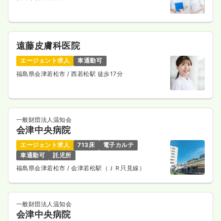
遠藤皮膚科医院
エージェント求人
車通勤可
福島県会津若松市
/ 西若松駅 徒歩17分
一般財団法人温知会
会津中央病院
エージェント求人
713床
電子カルテ
車通勤可
託児所
福島県会津若松市
/ 会津若松駅（ＪＲ只見線）
一般財団法人温知会
会津中央病院