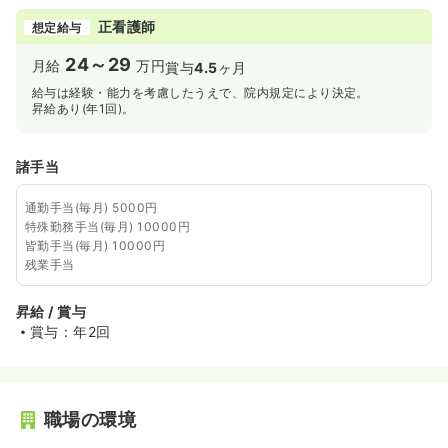
正看護師
想定給与
24～29
月給
万円
賞与
4.5
ヶ月
給与は経験・能力を考慮したうえで、院内規定により決定。
昇給あり(年1回)。
諸手当
通勤手当(毎月) 5000円
特殊勤務手当(毎月) 10000円
皆勤手当(毎月) 10000円
残業手当
昇給 / 賞与
賞与：年2回
職場の環境