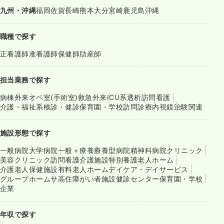
九州・沖縄
福岡
佐賀
長崎
熊本
大分
宮崎
鹿児島
沖縄
職種で探す
正看護師
准看護師
保健師
助産師
担当業務で探す
病棟
外来
オペ室(手術室)
救急外来
ICU系
透析
訪問看護
介護・福祉系
検診・健診
保育園・学校
訪問診療
内視鏡
治験関連
施設形態で探す
一般病院
大学病院
一般＋療養
療養型病院
精神科病院
クリニック
美容クリニック
訪問看護
介護施設
特別養護老人ホーム
介護老人保健施設
有料老人ホーム
デイケア・デイサービス
グループホーム
サ高住
障がい者施設
健診センター
保育園・学校
企業
年収で探す