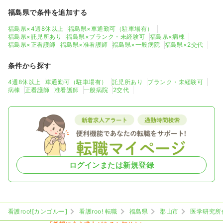
福島県で条件を追加する
福島県×4週8休以上
福島県×車通勤可（駐車場有）
福島県×託児所あり
福島県×ブランク・未経験可
福島県×病棟
福島県×正看護師
福島県×准看護師
福島県×一般病院
福島県×2交代
条件から探す
4週8休以上
車通勤可（駐車場有）
託児所あり
ブランク・未経験可
病棟
正看護師
准看護師
一般病院
2交代
ログインまたは新規登録
看護roo![カンゴルー]
看護roo! 転職
福島県
郡山市
医学研究所