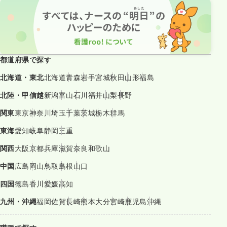
都道府県で探す
北海道・東北
北海道
青森
岩手
宮城
秋田
山形
福島
北陸・甲信越
新潟
富山
石川
福井
山梨
長野
関東
東京
神奈川
埼玉
千葉
茨城
栃木
群馬
東海
愛知
岐阜
静岡
三重
関西
大阪
京都
兵庫
滋賀
奈良
和歌山
中国
広島
岡山
鳥取
島根
山口
四国
徳島
香川
愛媛
高知
九州・沖縄
福岡
佐賀
長崎
熊本
大分
宮崎
鹿児島
沖縄