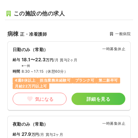
この施設の他の求人
病棟
一般病院
正・准看護師
一時募集休止
日勤のみ（常勤）
18.1〜22.3
給与
万円
/月
賞与2ヶ月
※一例
時間
8:30～17:15
（休憩60分）
4週8休以上
担当業務未経験可
ブランク可
第二新卒可
月給22万円以上可
気になる
詳細を見る
一時募集休止
夜勤のみ（常勤）
27.9
給与
万円
/月
賞与2ヶ月