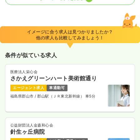
一時募集休止
日勤のみ（常勤）
20.1〜24.3
給与
万円
/月
賞与2.6ヶ月
※一例
イメージに合う求人は見つかりましたか？
時間
8:30～17:00
（休憩60分）
他の求人も比較してみましょう！
4週8休以上
担当業務未経験可
ブランク可
新卒可
第二新卒可
月給24万円以上可
条件が似ている求人
気になる
詳細を見る
医療法人栄心会
さかえグリーンハート美術館通り
エージェント求人
車通勤可
福島県郡山市
/ 郡山駅（ＪＲ東北新幹線） 車5分
公益財団法人金森和心会
針生ヶ丘病院