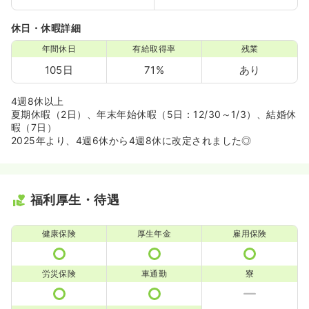
休日・休暇詳細
年間休日
有給取得率
残業
105日
71%
あり
4週8休以上
夏期休暇（2日）、年末年始休暇（5日：12/30～1/3）、結婚休
暇（7日）
2025年より、4週6休から4週8休に改定されました◎
福利厚生・待遇
健康保険
厚生年金
雇用保険
労災保険
車通勤
寮