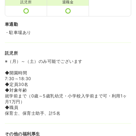
託児所
退職金
車通勤
・駐車場あり
託児所
※（月）～（土）のみ可能でございます
◆開園時間
7:30～18:30
◆定員30名
◆対象年齢
就学前まで（0歳～5歳乳幼児・小学校入学前まで可・利用1ヶ
月1万円）
◆職員
保育士、保育士助手、計5名
その他の福利厚生