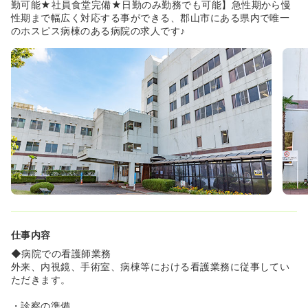
適の就業環境です！
勤可能★社員食堂完備★日勤のみ勤務でも可能】急性期から慢
◆病院を挙げて『在宅復帰・退院調整』に力を入れ患者様
性期まで幅広く対応する事ができる、郡山市にある県内で唯一
のケアにあたっています。在宅復帰にご興味のある方、将
のホスピス病棟のある病院の求人です♪
来訪問看護で働きたい方に非常におすすめの病院です！
◆国を挙げて在宅医療に力を入れている中、『在宅復帰・
退院調整』という価値のある経験をすることができます！
ゆくゆく訪問看護などの在宅医療に挑戦したい方にもおす
すめです！
◆呼吸器疾患にも強みを持っています◎中でも間質性肺
炎・肺線維症センターでは全国で2位の間質性肺炎治療件
数の実績があり、呼吸器疾患の治療件数も郡山トップレベ
ルです！
≪教育体制が整った病院です！≫
◆坪井病院看護部の教育目標は「地域におけるがん専門病
院の看護師としての自覚を持ち、社会の変動、医療の進歩
に即応した質の高い看護サービスを提供できる看護師を育
成する」です！
仕事内容
◆知識や技術ではなく、患者さんとご家族の思いを聴き、
何が大切か、それを理解しようとする心が大切であるとい
◆病院での看護師業務
う考えを持っている方が多くいらっしゃいます！
外来、内視鏡、手術室、病棟等における看護業務に従事してい
◆ゆとりのある卒後教育を実践しているため、離職率がと
ただきます。
ても低くなっています！
◆卒後1年間は、無理をせず皆さんのペースに合わせ仕事
・診察の準備