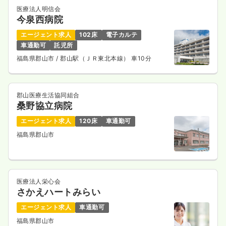
医療法人明信会
今泉西病院
エージェント求人
102床
電子カルテ
車通勤可
託児所
福島県郡山市
/ 郡山駅（ＪＲ東北本線） 車10分
郡山医療生活協同組合
桑野協立病院
エージェント求人
120床
車通勤可
福島県郡山市
医療法人栄心会
さかえハートみらい
エージェント求人
車通勤可
福島県郡山市