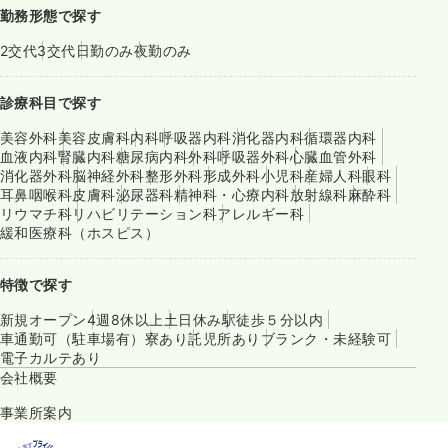
勤務形態で探す
2交代
3交代
日勤のみ
夜勤のみ
診療科目で探す
美容外科
美容皮膚科
内科
呼吸器内科
消化器内科
循環器内科
血液内科
腎臓内科
糖尿病内科
外科
呼吸器外科
心臓血管外科
消化器外科
脳神経外科
整形外科
形成外科
小児科
産婦人科
眼科
耳鼻咽喉科
皮膚科
泌尿器科
精神科・心療内科
放射線科
麻酔科
リウマチ科
リハビリテーション科
アレルギー科
緩和医療科（ホスピス）
特徴で探す
新規オープン
4週8休以上
土日休み
駅徒歩５分以内
車通勤可（駐車場有）
寮あり
託児所あり
ブランク・未経験可
電子カルテあり
会社概要
事業所案内