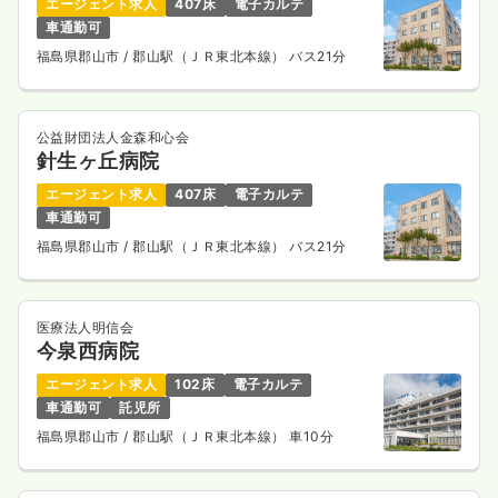
エージェント求人
407床
電子カルテ
車通勤可
福島県郡山市
/ 郡山駅（ＪＲ東北本線） バス21分
公益財団法人金森和心会
針生ヶ丘病院
エージェント求人
407床
電子カルテ
車通勤可
福島県郡山市
/ 郡山駅（ＪＲ東北本線） バス21分
医療法人明信会
今泉西病院
エージェント求人
102床
電子カルテ
車通勤可
託児所
福島県郡山市
/ 郡山駅（ＪＲ東北本線） 車10分