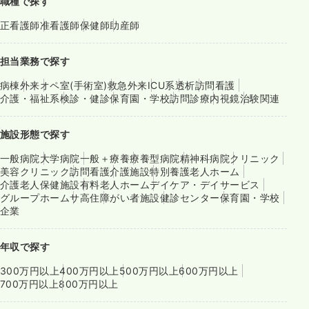
職種で探す
正看護師
准看護師
保健師
助産師
担当業務で探す
病棟
外来
オペ室(手術室)
救急外来
ICU系
透析
訪問看護
介護・福祉系
検診・健診
保育園・学校
訪問診療
内視鏡
治験関連
施設形態で探す
一般病院
大学病院
一般＋療養
療養型病院
精神科病院
クリニック
美容クリニック
訪問看護
介護施設
特別養護老人ホーム
介護老人保健施設
有料老人ホーム
デイケア・デイサービス
グループホーム
サ高住
障がい者施設
健診センター
保育園・学校
企業
年収で探す
300万円以上
400万円以上
500万円以上
600万円以上
700万円以上
800万円以上