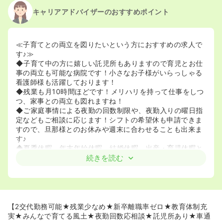
キャリアアドバイザーのおすすめポイント
≪子育てとの両立を図りたいという方におすすめの求人で
す♪≫
◆子育て中の方に嬉しい託児所もありますので育児とお仕
事の両立も可能な病院です！小さなお子様がいらっしゃる
看護師様も活躍しております！
◆残業も月10時間ほどです！メリハリを持って仕事をしつ
つ、家事との両立も図れますね！
◆ご家庭事情による夜勤の回数制限や、夜勤入りの曜日指
定などもご相談に応じます！シフトの希望休も申請できま
すので、旦那様とのお休みや週末に合わせることも出来ま
す♪
◆夏季休暇、年末年始休暇、結婚休暇、出産・育児休暇と
お休みが充実しています！状況により働き方も相談できま
続きを読む
すので随時お問い合わせください。
≪一般から急性期、慢性期、緩和ケア、そして在宅まで、
幅広い領域を学ぶことが出来ます♪≫
◆忙しすぎる急性期は疲れたけれど治療の現場に関わりた
【2交代勤務可能★残業少なめ★新卒離職率ゼロ★教育体制充
い！急性期後の回復までの流れを看たい！という方には最
実★みんなで育てる風土★夜勤回数応相談★託児所あり★車通