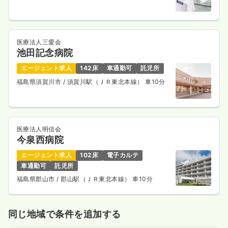
医療法人三愛会
池田記念病院
エージェント求人
142床
車通勤可
託児所
福島県須賀川市
/ 須賀川駅（ＪＲ東北本線） 車10分
医療法人明信会
今泉西病院
エージェント求人
102床
電子カルテ
車通勤可
託児所
福島県郡山市
/ 郡山駅（ＪＲ東北本線） 車10分
同じ地域で条件を追加する