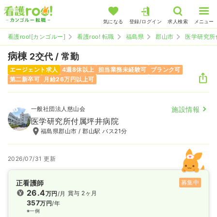
気になる
登録/ログイン
求人検索
メニュー
看護roo![カンゴルー]
看護roo! 転職
福島県
郡山市
医学研究所
病棟
2交代 / 常勤
エージェント求人
4週8休以上
担当業務未経験可
ブランク可
第二新卒可
月給26万円以上可
一般社団法人慈山会
施設情報
医学研究所付属坪井病院
福島県郡山市 / 郡山駅 バス21分
2026/07/31 更新
正看護師
募集中
26.4
賞与 2ヶ月
万円
/月
357
万円
/年
※一例