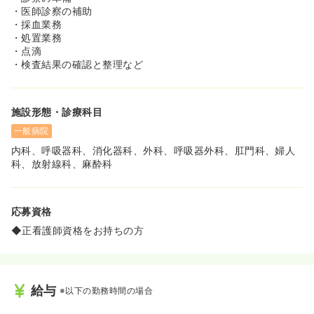
をしながら学んでいけるようにプログラムを組んでいただ
・医師診察の補助
けます！
・採血業務
◆プリセプターの指導のもと、ゆとりを持って安心して学
・処置業務
んでいける環境づくりを心がけています。なお。当院では
・点滴
院内研修だけでなく院外の研修会や学会への参加も積極的
・検査結果の確認と整理など
にすすめています。
◆認定看護師資格の取得や大学院への進学などのがん看護
のスペシャリストとしてのキャリアアップも支援しており
施設形態・診療科目
ます。（院外・認定看護師資格取得等についての助成制度
がございます）
一般病院
内科、呼吸器科、消化器科、外科、呼吸器外科、肛門科、婦人
≪フォロー体制が充実しています≫
科、放射線科、麻酔科
◆「みんなで育てる風土」が根付いており、新卒の離職率
はここ5年間ほどで0％とのことです◎
◆クリニカルラダーを導入し、レベルに応じた教育を施し
て頂けます。
応募資格
◆ラダーは5段階導入されており、個人に合わせて教育し
◆正看護師資格をお持ちの方
ていただける環境が整っています！
給与
※以下の勤務時間の場合