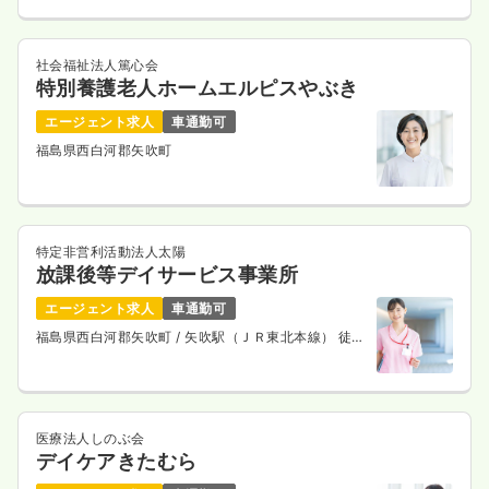
社会福祉法人篤心会
特別養護老人ホームエルピスやぶき
エージェント求人
車通勤可
福島県西白河郡矢吹町
特定非営利活動法人太陽
放課後等デイサービス事業所
エージェント求人
車通勤可
福島県西白河郡矢吹町
/ 矢吹駅（ＪＲ東北本線） 徒歩
12分
医療法人しのぶ会
デイケアきたむら