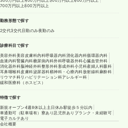
300万円以上
400万円以上
500万円以上
600万円以上
700万円以上
800万円以上
勤務形態で探す
2交代
3交代
日勤のみ
夜勤のみ
診療科目で探す
美容外科
美容皮膚科
内科
呼吸器内科
消化器内科
循環器内科
血液内科
腎臓内科
糖尿病内科
外科
呼吸器外科
心臓血管外科
消化器外科
脳神経外科
整形外科
形成外科
小児科
産婦人科
眼科
耳鼻咽喉科
皮膚科
泌尿器科
精神科・心療内科
放射線科
麻酔科
リウマチ科
リハビリテーション科
アレルギー科
緩和医療科（ホスピス）
特徴で探す
新規オープン
4週8休以上
土日休み
駅徒歩５分以内
車通勤可（駐車場有）
寮あり
託児所あり
ブランク・未経験可
電子カルテあり
会社概要