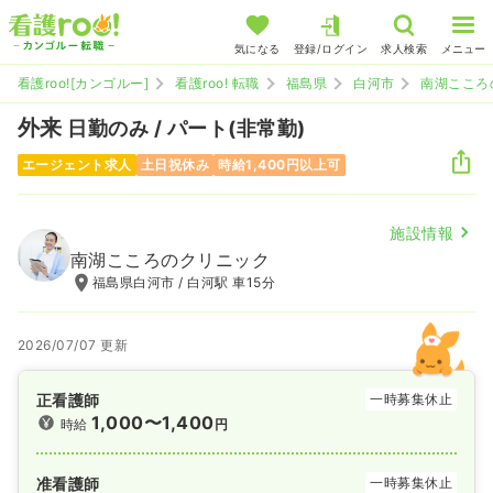
気になる
登録/ログイン
求人検索
メニュー
看護roo![カンゴルー]
看護roo! 転職
福島県
白河市
南湖こころ
外来
日勤のみ / パート(非常勤)
エージェント求人
土日祝休み
時給1,400円以上可
施設情報
南湖こころのクリニック
福島県白河市 / 白河駅 車15分
2026/07/07 更新
正看護師
一時募集休止
1,000〜1,400
時給
円
准看護師
一時募集休止