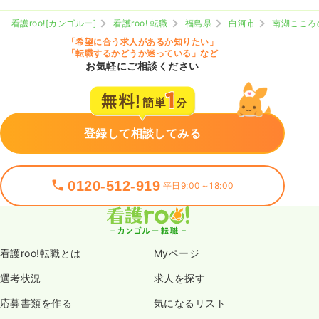
看護roo![カンゴルー]
看護roo! 転職
福島県
白河市
南湖こころ
「希望に合う求人があるか知りたい」
「転職するかどうか迷っている」など
お気軽にご相談ください
登録して相談してみる
0120-512-919
平日9:00～18:00
看護roo!転職とは
Myページ
選考状況
求人を探す
応募書類を作る
気になるリスト