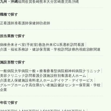
九州・沖縄
福岡
佐賀
長崎
熊本
大分
宮崎
鹿児島
沖縄
職種で探す
正看護師
准看護師
保健師
助産師
担当業務で探す
病棟
外来
オペ室(手術室)
救急外来
ICU系
透析
訪問看護
介護・福祉系
検診・健診
保育園・学校
訪問診療
内視鏡
治験関連
施設形態で探す
一般病院
大学病院
一般＋療養
療養型病院
精神科病院
クリニック
美容クリニック
訪問看護
介護施設
特別養護老人ホーム
介護老人保健施設
有料老人ホーム
デイケア・デイサービス
グループホーム
サ高住
障がい者施設
健診センター
保育園・学校
企業
年収で探す