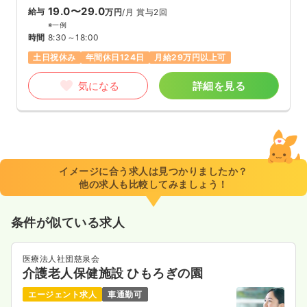
19.0〜29.0
給与
万円
/月
賞与2回
※一例
時間
8:30～18:00
土日祝休み
年間休日124日
月給29万円以上可
気になる
詳細を見る
イメージに合う求人は見つかりましたか？
他の求人も比較してみましょう！
条件が似ている求人
医療法人社団慈泉会
介護老人保健施設 ひもろぎの園
エージェント求人
車通勤可