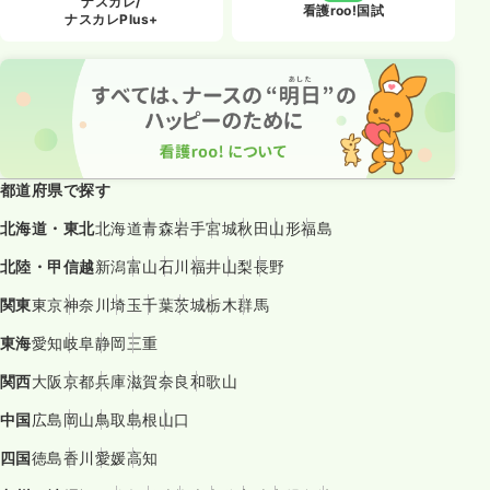
ナスカレ/
看護roo!国試
ナスカレPlus+
都道府県で探す
北海道・東北
北海道
青森
岩手
宮城
秋田
山形
福島
北陸・甲信越
新潟
富山
石川
福井
山梨
長野
関東
東京
神奈川
埼玉
千葉
茨城
栃木
群馬
東海
愛知
岐阜
静岡
三重
関西
大阪
京都
兵庫
滋賀
奈良
和歌山
中国
広島
岡山
鳥取
島根
山口
四国
徳島
香川
愛媛
高知