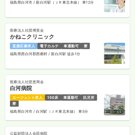
福島県白河市
/ 新白河駅（ＪＲ東北本線） 車12分
医療法人社団博英会
かねこクリニック
直接応募求人
電子カルテ
車通勤可
寮
福島県西白河郡西郷村
/ 新白河駅 徒歩1分
医療法人社団恵周会
白河病院
エージェント求人
150床
車通勤可
託児所
寮
福島県白河市
/ 白河駅（ＪＲ東北本線） 車5分
公益財団法人会田病院