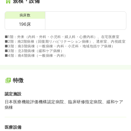
規模・設備
病床数
196床
■1階：外来（内科・外科・小児科・婦人科・心療内科）、在宅医療室
■2階：南2階病棟（回復期リハビリテーション病棟）、透析室、内視鏡室
■3階：南3階病棟（一般病棟・内科・小児科・地域包括ケア病棟）
■3階：北3階病棟（緩和ケア病棟）
■4階：南4階病棟（一般病棟・内科）
特徴
認定施設
日本医療機能評価機構認定病院、臨床研修指定病院、緩和ケア
病棟
医療設備