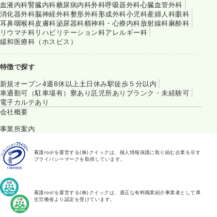
血液内科
腎臓内科
糖尿病内科
外科
呼吸器外科
心臓血管外科
消化器外科
脳神経外科
整形外科
形成外科
小児科
産婦人科
眼科
耳鼻咽喉科
皮膚科
泌尿器科
精神科・心療内科
放射線科
麻酔科
リウマチ科
リハビリテーション科
アレルギー科
緩和医療科（ホスピス）
特徴で探す
新規オープン
4週8休以上
土日休み
駅徒歩５分以内
車通勤可（駐車場有）
寮あり
託児所あり
ブランク・未経験可
電子カルテあり
会社概要
事業所案内
看護roo!を運営する(株)クイックは、個人情報保護に取り組む企業を示す
プライバシーマークを取得しています。
看護roo!を運営する(株)クイックは、適正な有料職業紹介事業者として厚
生労働省より認定を受けています。