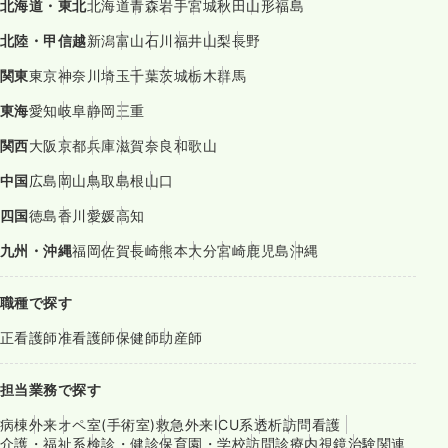
北海道・東北
北海道
青森
岩手
宮城
秋田
山形
福島
北陸・甲信越
新潟
富山
石川
福井
山梨
長野
関東
東京
神奈川
埼玉
千葉
茨城
栃木
群馬
東海
愛知
岐阜
静岡
三重
関西
大阪
京都
兵庫
滋賀
奈良
和歌山
中国
広島
岡山
鳥取
島根
山口
四国
徳島
香川
愛媛
高知
九州・沖縄
福岡
佐賀
長崎
熊本
大分
宮崎
鹿児島
沖縄
職種で探す
正看護師
准看護師
保健師
助産師
担当業務で探す
病棟
外来
オペ室(手術室)
救急外来
ICU系
透析
訪問看護
介護・福祉系
検診・健診
保育園・学校
訪問診療
内視鏡
治験関連