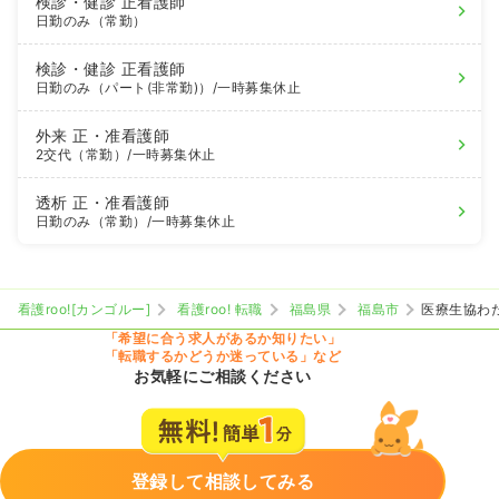
検診・健診
正看護師
日勤のみ（常勤）
検診・健診
正看護師
日勤のみ（パート(非常勤)）
/一時募集休止
外来
正・准看護師
2交代（常勤）
/一時募集休止
透析
正・准看護師
日勤のみ（常勤）
/一時募集休止
看護roo![カンゴルー]
看護roo! 転職
福島県
福島市
医療生協わ
「希望に合う求人があるか知りたい」
「転職するかどうか迷っている」など
お気軽にご相談ください
登録して相談してみる