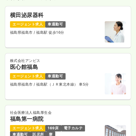
横田泌尿器科
エージェント求人
車通勤可
福島県福島市
/ 福島駅 徒歩16分
株式会社アンビス
医心館福島
エージェント求人
車通勤可
福島県福島市
/ 福島駅（ＪＲ東北本線） 車5分
社会医療法人福島厚生会
福島第一病院
エージェント求人
169床
電子カルテ
車通勤可
託児所
寮