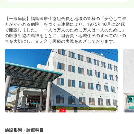
一時募集休止
2交代（常勤）
【一般病院】福島医療生協組合員と地域の皆様の「安心して誰
給与
お問い合わせください
もがかかれる病院」をつくる連動により、1975年10月に24床
時間
8:30～17:00
で開設しました。「一人は万人のために万人は一人のために」
の医療生協の精神をもとに、組合員・地域住民のすべてのいの
気になる
詳細を見る
ちを大切にし、支え合う医療の実践をめざしております。
透析
一般病院
正・准看護師
一時募集休止
日勤のみ（常勤）
給与
お問い合わせください
時間
8:30～17:00
気になる
詳細を見る
施設形態・診療科目