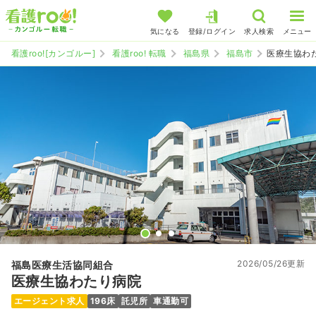
気になる
登録/ログイン
求人検索
メニュー
看護roo![カンゴルー]
看護roo! 転職
福島県
福島市
医療生協わ
2026/05/26更新
福島医療生活協同組合
医療生協わたり病院
エージェント求人
196床
託児所
車通勤可