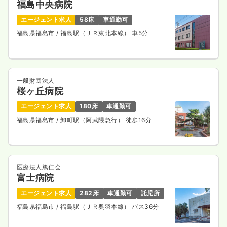
福島中央病院
エージェント求人
58床
車通勤可
福島県福島市
/ 福島駅（ＪＲ東北本線） 車5分
一般財団法人
桜ヶ丘病院
エージェント求人
180床
車通勤可
福島県福島市
/ 卸町駅（阿武隈急行） 徒歩16分
医療法人篤仁会
富士病院
エージェント求人
282床
車通勤可
託児所
福島県福島市
/ 福島駅（ＪＲ奥羽本線） バス36分