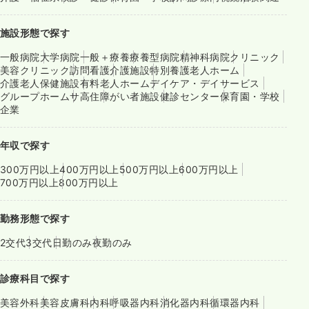
施設形態で探す
一般病院
大学病院
一般＋療養
療養型病院
精神科病院
クリニック
美容クリニック
訪問看護
介護施設
特別養護老人ホーム
介護老人保健施設
有料老人ホーム
デイケア・デイサービス
グループホーム
サ高住
障がい者施設
健診センター
保育園・学校
企業
年収で探す
300万円以上
400万円以上
500万円以上
600万円以上
700万円以上
800万円以上
勤務形態で探す
2交代
3交代
日勤のみ
夜勤のみ
診療科目で探す
美容外科
美容皮膚科
内科
呼吸器内科
消化器内科
循環器内科