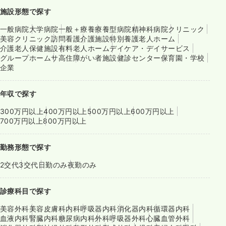
施設形態で探す
一般病院
大学病院
一般＋療養
療養型病院
精神科病院
クリニック
美容クリニック
訪問看護
介護施設
特別養護老人ホーム
介護老人保健施設
有料老人ホーム
デイケア・デイサービス
グループホーム
サ高住
障がい者施設
健診センター
保育園・学校
企業
年収で探す
300万円以上
400万円以上
500万円以上
600万円以上
700万円以上
800万円以上
勤務形態で探す
2交代
3交代
日勤のみ
夜勤のみ
診療科目で探す
美容外科
美容皮膚科
内科
呼吸器内科
消化器内科
循環器内科
血液内科
腎臓内科
糖尿病内科
外科
呼吸器外科
心臓血管外科