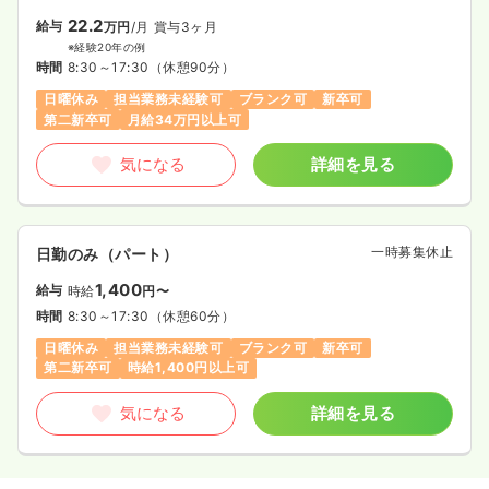
22.2
給与
万円
/月
賞与3ヶ月
※経験20年の例
時間
8:30～17:30
（休憩90分）
日曜休み
担当業務未経験可
ブランク可
新卒可
第二新卒可
月給34万円以上可
気になる
詳細を見る
一時募集休止
日勤のみ（パート）
1,400
給与
時給
円〜
時間
8:30～17:30
（休憩60分）
日曜休み
担当業務未経験可
ブランク可
新卒可
第二新卒可
時給1,400円以上可
気になる
詳細を見る