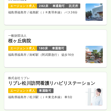
エージェント求人
282床
車通勤可
託児所
福島県福島市
/ 福島駅（ＪＲ奥羽本線） バス36分
一般財団法人
桜ヶ丘病院
エージェント求人
180床
車通勤可
福島県福島市
/ 卸町駅（阿武隈急行） 徒歩16分
株式会社リブレ
リブレ松川訪問看護リハビリステーション
エージェント求人
車通勤可
福島県福島市
/ 松川駅（ＪＲ東北本線） 車5分