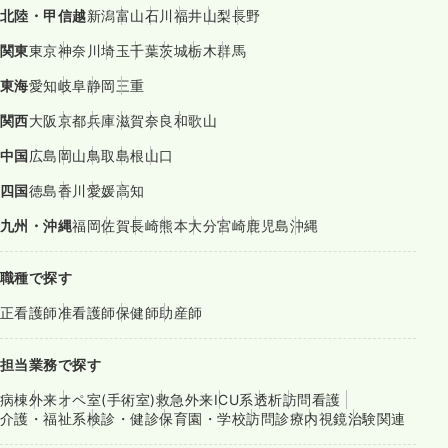
北陸・甲信越
新潟
富山
石川
福井
山梨
長野
関東
東京
神奈川
埼玉
千葉
茨城
栃木
群馬
東海
愛知
岐阜
静岡
三重
関西
大阪
京都
兵庫
滋賀
奈良
和歌山
中国
広島
岡山
鳥取
島根
山口
四国
徳島
香川
愛媛
高知
九州・沖縄
福岡
佐賀
長崎
熊本
大分
宮崎
鹿児島
沖縄
職種で探す
正看護師
准看護師
保健師
助産師
担当業務で探す
病棟
外来
オペ室(手術室)
救急外来
ICU系
透析
訪問看護
介護・福祉系
検診・健診
保育園・学校
訪問診療
内視鏡
治験関連