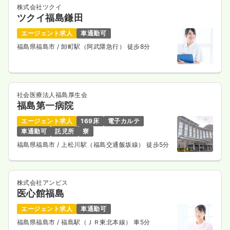
株式会社ツクイ
ツクイ福島鎌田
エージェント求人
車通勤可
福島県福島市
/ 卸町駅（阿武隈急行） 徒歩8分
社会医療法人福島厚生会
福島第一病院
エージェント求人
169床
電子カルテ
車通勤可
託児所
寮
福島県福島市
/ 上松川駅（福島交通飯坂線） 徒歩5分
株式会社アンビス
医心館福島
エージェント求人
車通勤可
福島県福島市
/ 福島駅（ＪＲ東北本線） 車5分