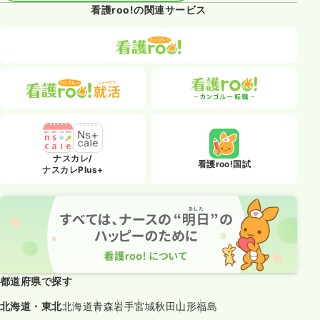
看護roo!の関連サービス
ナスカレ/
看護roo!国試
ナスカレPlus+
都道府県で探す
北海道・東北
北海道
青森
岩手
宮城
秋田
山形
福島