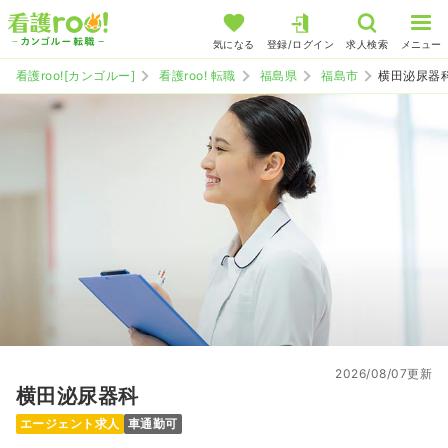
気になる
登録/ログイン
求人検索
メニュー
看護roo![カンゴルー]
看護roo! 転職
福島県
福島市
横田泌尿器
2026/08/07更新
横田泌尿器科
エージェント求人
車通勤可