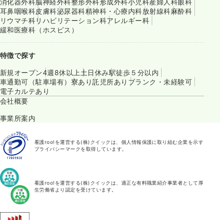
消化器外科
脳神経外科
整形外科
形成外科
小児科
産婦人科
眼科
耳鼻咽喉科
皮膚科
泌尿器科
精神科・心療内科
放射線科
麻酔科
リウマチ科
リハビリテーション科
アレルギー科
緩和医療科（ホスピス）
特徴で探す
新規オープン
4週8休以上
土日休み
駅徒歩５分以内
車通勤可（駐車場有）
寮あり
託児所あり
ブランク・未経験可
電子カルテあり
会社概要
事業所案内
看護roo!を運営する(株)クイックは、個人情報保護に取り組む企業を示す
プライバシーマークを取得しています。
看護roo!を運営する(株)クイックは、適正な有料職業紹介事業者として厚
生労働省より認定を受けています。