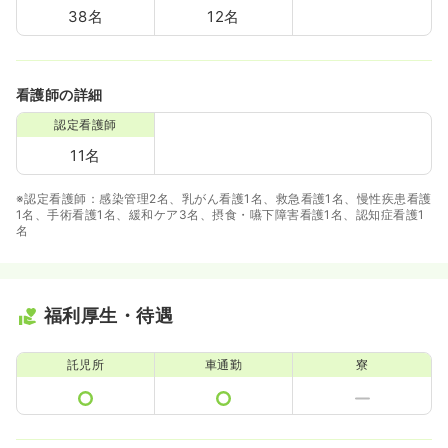
38名
12名
看護師の詳細
認定看護師
11名
※認定看護師：感染管理2名、乳がん看護1名、救急看護1名、慢性疾患看護
1名、手術看護1名、緩和ケア3名、摂食・嚥下障害看護1名、認知症看護1
名
福利厚生・待遇
託児所
車通勤
寮