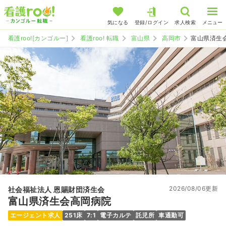
気になる
登録/ログイン
求人検索
メニュー
看護roo![カンゴルー]
看護roo! 転職
富山県
高岡市
富山県済生
2026/08/06更新
社会福祉法人 恩賜財団済生会
富山県済生会高岡病院
エージェント求人
251床
7:1
電子カルテ
託児所
車通勤可