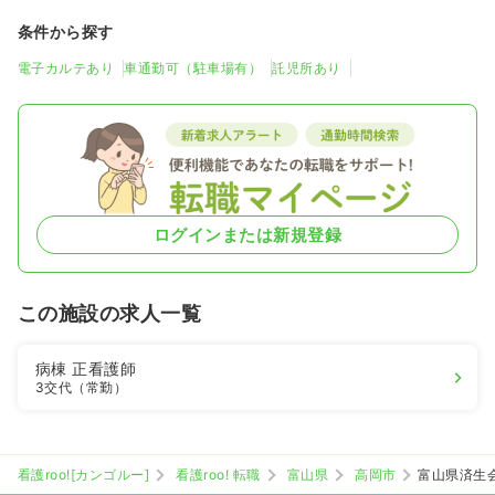
条件から探す
電子カルテあり
車通勤可（駐車場有）
託児所あり
ログインまたは新規登録
この施設の求人一覧
病棟
正看護師
3交代（常勤）
看護roo![カンゴルー]
看護roo! 転職
富山県
高岡市
富山県済生