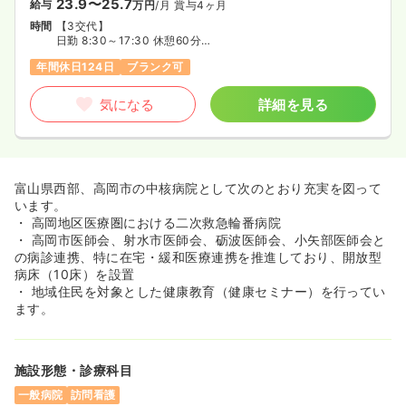
23.9〜25.7
給与
万円
/月
賞与4ヶ月
時間
【3交代】
日勤 8:30～17:30 休憩60分
準夜 16:00～翌1:00 休憩60分
年間休日124日
ブランク可
深夜 0:30～9:30 休憩60分
※深夜勤務・時間外勤務については、回数制限制度あり
※希望者には、2交替勤務、夜勤専従も相談可
気になる
詳細を見る
富山県西部、高岡市の中核病院として次のとおり充実を図って
います。
・ 高岡地区医療圏における二次救急輪番病院
・ 高岡市医師会、射水市医師会、砺波医師会、小矢部医師会と
の病診連携、特に在宅・緩和医療連携を推進しており、開放型
病床（10床）を設置
・ 地域住民を対象とした健康教育（健康セミナー）を行ってい
ます。
施設形態・診療科目
一般病院
訪問看護