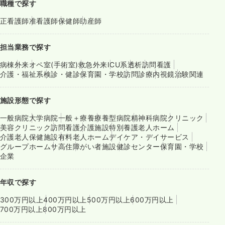
職種で探す
正看護師
准看護師
保健師
助産師
担当業務で探す
病棟
外来
オペ室(手術室)
救急外来
ICU系
透析
訪問看護
介護・福祉系
検診・健診
保育園・学校
訪問診療
内視鏡
治験関連
施設形態で探す
一般病院
大学病院
一般＋療養
療養型病院
精神科病院
クリニック
美容クリニック
訪問看護
介護施設
特別養護老人ホーム
介護老人保健施設
有料老人ホーム
デイケア・デイサービス
グループホーム
サ高住
障がい者施設
健診センター
保育園・学校
企業
年収で探す
300万円以上
400万円以上
500万円以上
600万円以上
700万円以上
800万円以上