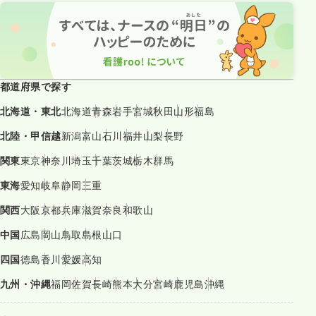
都道府県で探す
北海道・東北
北海道
青森
岩手
宮城
秋田
山形
福島
北陸・甲信越
新潟
富山
石川
福井
山梨
長野
関東
東京
神奈川
埼玉
千葉
茨城
栃木
群馬
東海
愛知
岐阜
静岡
三重
関西
大阪
京都
兵庫
滋賀
奈良
和歌山
中国
広島
岡山
鳥取
島根
山口
四国
徳島
香川
愛媛
高知
九州・沖縄
福岡
佐賀
長崎
熊本
大分
宮崎
鹿児島
沖縄