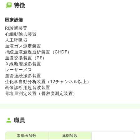
特徴
医療設備
RI診断装置
心細動除去装置
人工呼吸器
血液ガス測定装置
持続血液濾過透析装置（CHDF）
血漿交換装置（PE）
Ｘ線断層撮影装置
レーザーメス
血管連続撮影装置
生化学自動分析装置（12チャンネル以上）
画像診断用超音波装置
骨塩量測定装置（骨密度測定装置）
職員
常勤医師数
薬剤師数