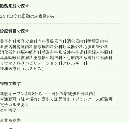
勤務形態で探す
2交代
3交代
日勤のみ
夜勤のみ
診療科目で探す
美容外科
美容皮膚科
内科
呼吸器内科
消化器内科
循環器内科
血液内科
腎臓内科
糖尿病内科
外科
呼吸器外科
心臓血管外科
消化器外科
脳神経外科
整形外科
形成外科
小児科
産婦人科
眼科
耳鼻咽喉科
皮膚科
泌尿器科
精神科・心療内科
放射線科
麻酔科
リウマチ科
リハビリテーション科
アレルギー科
緩和医療科（ホスピス）
特徴で探す
新規オープン
4週8休以上
土日休み
駅徒歩５分以内
車通勤可（駐車場有）
寮あり
託児所あり
ブランク・未経験可
電子カルテあり
会社概要
事業所案内