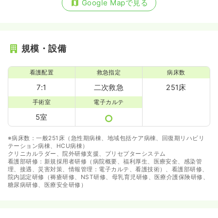
Google Mapで見る
規模・設備
看護配置
救急指定
病床数
7:1
二次救急
251床
手術室
電子カルテ
5室
※病床数：一般251床（急性期病棟、地域包括ケア病棟、回復期リハビリ
テーション病棟、HCU病棟）
クリニカルラダー、院外研修支援、プリセプターシステム
看護部研修：新規採用者研修（病院概要、福利厚生、医療安全、感染管
理、接遇、災害対策、情報管理：電子カルテ、看護技術）、看護部研修、
院内認定研修（褥瘡研修、NST研修、母乳育児研修、医療介護保険研修、
糖尿病研修、医療安全研修）