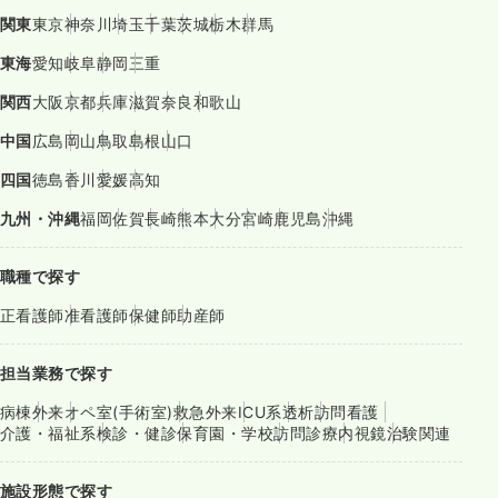
関東
東京
神奈川
埼玉
千葉
茨城
栃木
群馬
東海
愛知
岐阜
静岡
三重
関西
大阪
京都
兵庫
滋賀
奈良
和歌山
中国
広島
岡山
鳥取
島根
山口
四国
徳島
香川
愛媛
高知
九州・沖縄
福岡
佐賀
長崎
熊本
大分
宮崎
鹿児島
沖縄
職種で探す
正看護師
准看護師
保健師
助産師
担当業務で探す
病棟
外来
オペ室(手術室)
救急外来
ICU系
透析
訪問看護
介護・福祉系
検診・健診
保育園・学校
訪問診療
内視鏡
治験関連
施設形態で探す