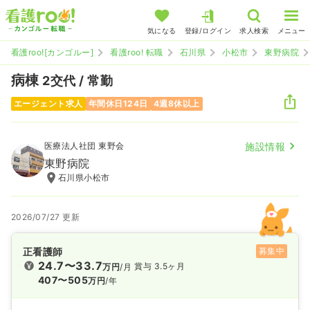
気になる
登録/ログイン
求人検索
メニュー
看護roo![カンゴルー]
看護roo! 転職
石川県
小松市
東野病院
病棟
2交代 / 常勤
エージェント求人
年間休日124日
4週8休以上
医療法人社団 東野会
施設情報
東野病院
石川県小松市
2026/07/27 更新
正看護師
募集中
24.7〜33.7
賞与 3.5ヶ月
万円
/月
407〜505
万円
/年