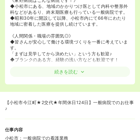
《東野病院はこんな病院です！》
◆小松市にある、地域のかかりつけ医として内科や整形外
科などがあるり、終末期医療も行っている一般病院です。
◆昭和30年に開設して以降、小松市内にて66年にわたり
地域に密着した医療を提供し続けています。
《人間関係・職場の雰囲気◎》
◆皆さんが安心して働ける環境づくりを一番に考えていま
す。
「まずは見学してから決めたい」という方も歓迎♪
◆ブランクのある方、経験の浅い方なども歓迎です！
《働き方が選べます♪》
続きを読む
◆夜勤をして稼ぎたい方、日勤のみで働きたい方など、希
望に合わせて勤務することができます。
◆お休みをしっかり取れるため、プライベートとの両立が
できる環境が整っています
◆アットホームで穏やかな職場環境なので心身ともにゆっ
【小松市今江町★2交代★年間休日124日】一般病院でのお仕事
たりと勤務できます
♪
仕事内容
小松市：一般病院での看護業務