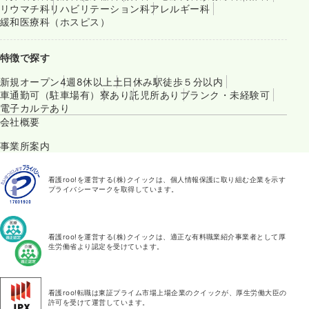
リウマチ科
リハビリテーション科
アレルギー科
緩和医療科（ホスピス）
特徴で探す
新規オープン
4週8休以上
土日休み
駅徒歩５分以内
車通勤可（駐車場有）
寮あり
託児所あり
ブランク・未経験可
電子カルテあり
会社概要
事業所案内
看護roo!を運営する(株)クイックは、個人情報保護に取り組む企業を示す
プライバシーマークを取得しています。
看護roo!を運営する(株)クイックは、適正な有料職業紹介事業者として厚
生労働省より認定を受けています。
看護roo!転職は東証プライム市場上場企業のクイックが、厚生労働大臣の
許可を受けて運営しています。