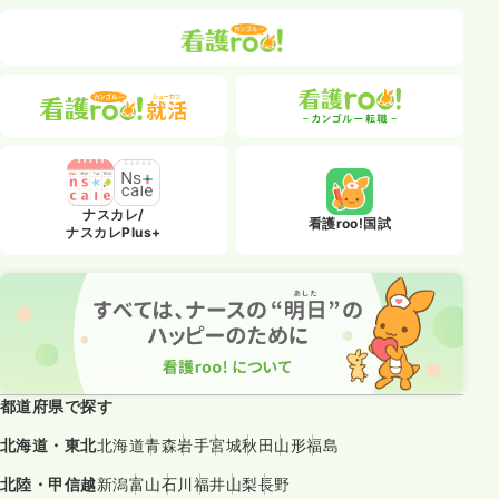
ナスカレ/
看護roo!国試
ナスカレPlus+
都道府県で探す
北海道・東北
北海道
青森
岩手
宮城
秋田
山形
福島
北陸・甲信越
新潟
富山
石川
福井
山梨
長野