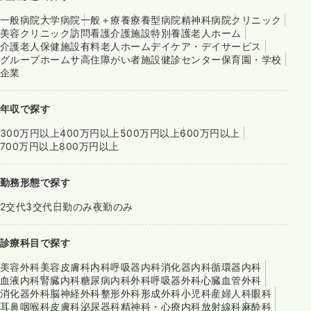
一般病院
大学病院
一般＋療養
療養型病院
精神科病院
クリニック
美容クリニック
訪問看護
介護施設
特別養護老人ホーム
介護老人保健施設
有料老人ホーム
デイケア・デイサービス
グループホーム
サ高住
障がい者施設
健診センター
保育園・学校
企業
年収で探す
300万円以上
400万円以上
500万円以上
600万円以上
700万円以上
800万円以上
勤務形態で探す
2交代
3交代
日勤のみ
夜勤のみ
診療科目で探す
美容外科
美容皮膚科
内科
呼吸器内科
消化器内科
循環器内科
血液内科
腎臓内科
糖尿病内科
外科
呼吸器外科
心臓血管外科
消化器外科
脳神経外科
整形外科
形成外科
小児科
産婦人科
眼科
耳鼻咽喉科
皮膚科
泌尿器科
精神科・心療内科
放射線科
麻酔科