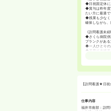
◆日祝固定休に
◆賞与は昨年度
たい方に最適で
◆残業も少なく
確保しながら、
《訪問看護未経
◆さくら病院併
ブランクがある
◆一人ひとりの
◆子育て支援手
継続できます。
◆経験不問です
【訪問看護★日祝
仕事内容
福井市南部：訪問