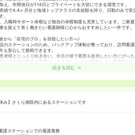
加え、年間休日が114日とプライベートを大切にできる環境です。
実績で4.4ヶ月分と地域トップクラスの支給額を誇り、日勤のみで安
す。
、入職時サポート休暇など独自の休暇制度も充実しています。ご家庭
腰を据えて長く働きたい看護師様に心からおすすめしたい一件です。
験から「在宅のプロ」を目指したい方へ》
設のステーションのため、バックアップ体制が整っており、訪問看護
方も安心して挑戦できます。
患者様とじっくり向き合い、生活の場で看護を提供したい方にぴった
当などの福利厚生も手厚く、ライフステージが変化しても看護師とし
続きを読む
ので、地域医療に貢献したい意欲のある方はぜひご応募ください。
休み】さくら病院内にあるステーションです
看護ステーションでの看護業務