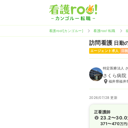
看護roo![カンゴルー]
看護roo! 転職
訪問看護
日勤の
エージェント求人
日
特定医療法人 
さくら病院
福井県福井
2026/07/28 更新
正看護師
23.2〜30.0
371〜470
万円