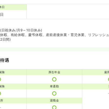
休日
4日
(日祝休み/月9～10日休み)
始休暇、有給休暇、慶弔休暇、産前産後休業・育児休業、リフレッシュ休
2日間)
・待遇
保険
厚生年金
雇
保険
車通勤
児所
退職金