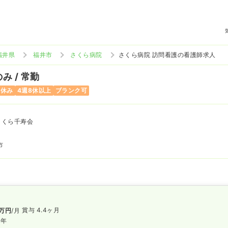
福井県
福井市
さくら病院
さくら病院 訪問看護の看護師求人
み / 常勤
祝休み
4週8休以上
ブランク可
さくら千寿会
市
賞与 4.4ヶ月
万円
/月
/年