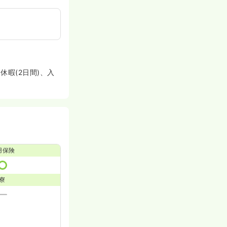
暇(2日間)、入
用保険
寮