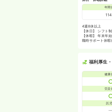
年間
11
4週8休以上
【休日】 シフト制
【休暇】 年末年
職時サポート休暇(
福利厚生
健康
労災
託