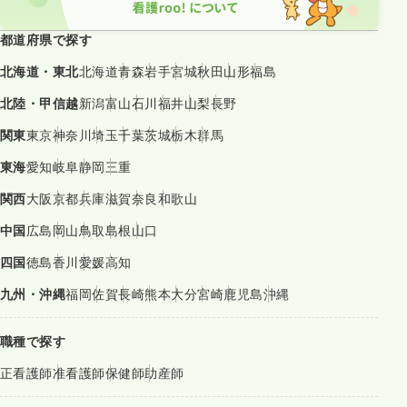
都道府県で探す
北海道・東北
北海道
青森
岩手
宮城
秋田
山形
福島
北陸・甲信越
新潟
富山
石川
福井
山梨
長野
関東
東京
神奈川
埼玉
千葉
茨城
栃木
群馬
東海
愛知
岐阜
静岡
三重
関西
大阪
京都
兵庫
滋賀
奈良
和歌山
中国
広島
岡山
鳥取
島根
山口
四国
徳島
香川
愛媛
高知
九州・沖縄
福岡
佐賀
長崎
熊本
大分
宮崎
鹿児島
沖縄
職種で探す
正看護師
准看護師
保健師
助産師