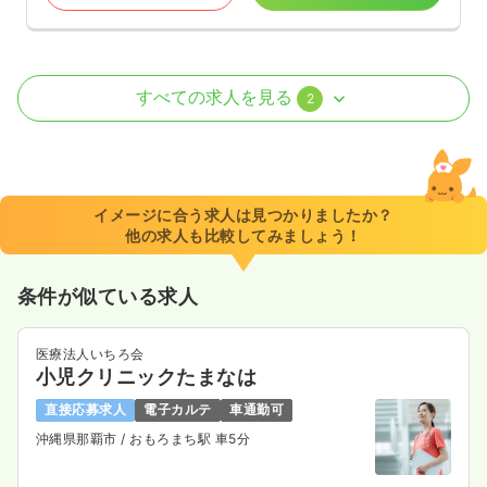
ICU系
一般病院
正看護師
すべての求人を見る
2
2交代（常勤）
給与
お問い合わせください
時間
8:30～17:30
イメージに合う求人は見つかりましたか？
4週8休以上
他の求人も比較してみましょう！
気になる
詳細を見る
条件が似ている求人
医療法人いちろ会
3交代（常勤）
小児クリニックたまなは
27.0
給与
万円
/月
賞与4ヶ月
直接応募求人
電子カルテ
車通勤可
※経験4年の例
沖縄県那覇市
/ おもろまち駅 車5分
時間
8:30～17:30
4週8休以上
月給29万円以上可