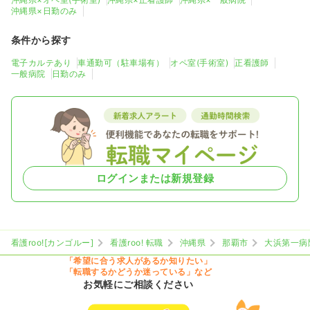
沖縄県×日勤のみ
条件から探す
電子カルテあり
車通勤可（駐車場有）
オペ室(手術室)
正看護師
一般病院
日勤のみ
ログインまたは新規登録
看護roo![カンゴルー]
看護roo! 転職
沖縄県
那覇市
大浜第一病
「希望に合う求人があるか知りたい」
「転職するかどうか迷っている」など
お気軽にご相談ください