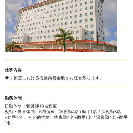
◆育児休業制度や短時間性職員制度等、子育て支援も充実
しています！
◆急性期以外にも、リハビリ中心の大浜第二病院や老健な
ど、同法人内で配属先も多くキャリアを長く考えることが
できます！
仕事内容
◆手術室における看護業務全般をお任せ致します。
勤務体制
日勤体制：看護師10名程度
夜勤・当直体制：6階病棟：準夜勤4名+助手1名 / 深夜勤3名
+助手1名 、その他病棟：準夜勤4名+助手1名 / 深夜勤4名+助手
1名