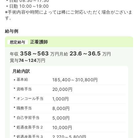
日勤
08:30～17:30
日勤
10:00～19:00
※手術内容や時間によっては稀にご対応いただく場合がございま
す。
給与例
正看護師
想定給与
358～563
23.6～36.5
年収
万円
月給
万円
賞与
74～124
万円
月給内訳
基本給
185,400～310,800円
資格手当
20,000円
オンコール手当
1,000円
職務手当
8,000円
自己学習手当
5,000円
処遇改善手当２
10,000円
処遇改善手当３
2,270～5,800円