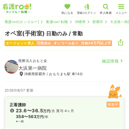
気になる
登録/ログイン
求人検索
メニュー
看護roo![カンゴルー]
看護roo! 転職
沖縄県
那覇市
大浜第一病
オペ室(手術室)
日勤のみ / 常勤
エージェント求人
日祝休み
オンコールあり
月給36万円以上可
医療法人おもと会
施設情報
大浜第一病院
沖縄県那覇市 / おもろまち駅 車14分
2026/08/07 更新
正看護師
募集中
23.6〜36.5
賞与 4ヶ月
万円
/月
358〜563
万円
/年
※一例