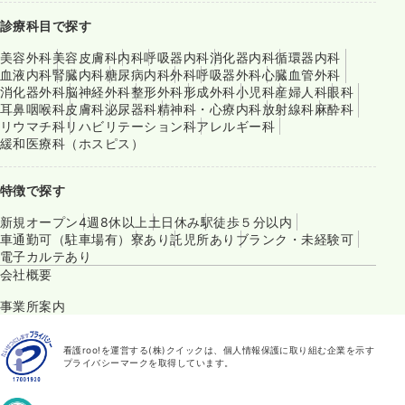
診療科目で探す
美容外科
美容皮膚科
内科
呼吸器内科
消化器内科
循環器内科
血液内科
腎臓内科
糖尿病内科
外科
呼吸器外科
心臓血管外科
消化器外科
脳神経外科
整形外科
形成外科
小児科
産婦人科
眼科
耳鼻咽喉科
皮膚科
泌尿器科
精神科・心療内科
放射線科
麻酔科
リウマチ科
リハビリテーション科
アレルギー科
緩和医療科（ホスピス）
特徴で探す
新規オープン
4週8休以上
土日休み
駅徒歩５分以内
車通勤可（駐車場有）
寮あり
託児所あり
ブランク・未経験可
電子カルテあり
会社概要
事業所案内
看護roo!を運営する(株)クイックは、個人情報保護に取り組む企業を示す
プライバシーマークを取得しています。