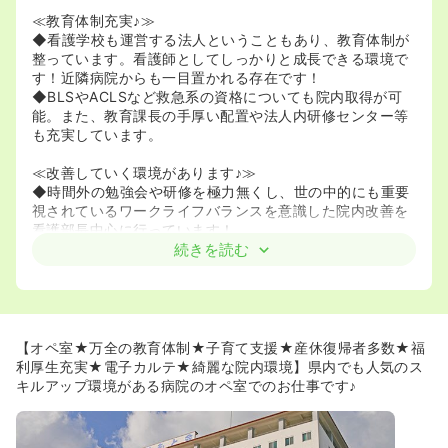
≪教育体制充実♪≫
◆看護学校も運営する法人ということもあり、教育体制が
整っています。看護師としてしっかりと成長できる環境で
す！近隣病院からも一目置かれる存在です！
◆BLSやACLSなど救急系の資格についても院内取得が可
能。また、教育課長の手厚い配置や法人内研修センター等
も充実しています。
≪改善していく環境があります♪≫
◆時間外の勉強会や研修を極力無くし、世の中的にも重要
視されているワークライフバランスを意識した院内改善を
看護部長中心に行っています！
続きを読む
≪福利厚生充実♪≫
◆各種福利厚生等も充実しており、安心して勤務できる環
境です！
≪子育て理解♪≫
【オペ室★万全の教育体制★子育て支援★産休復帰者多数★福
◆産休復帰者多数！離職を上回るほどに春に戻ってくる方
利厚生充実★電子カルテ★綺麗な院内環境】県内でも人気のス
が多い傾向にあり、急性期でありながら子育て理解のある
キルアップ環境がある病院のオペ室でのお仕事です♪
病院です！
≪長いキャリアを考えられます♪≫