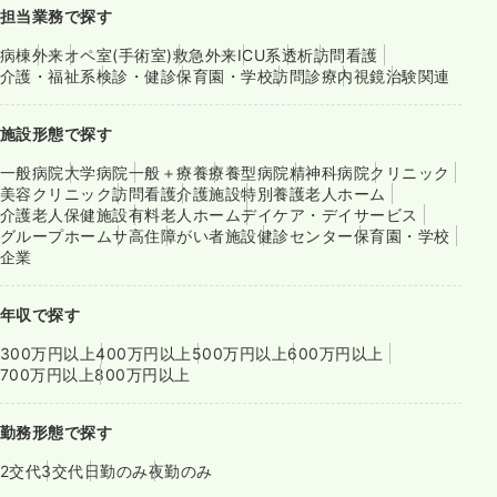
担当業務で探す
病棟
外来
オペ室(手術室)
救急外来
ICU系
透析
訪問看護
介護・福祉系
検診・健診
保育園・学校
訪問診療
内視鏡
治験関連
施設形態で探す
一般病院
大学病院
一般＋療養
療養型病院
精神科病院
クリニック
美容クリニック
訪問看護
介護施設
特別養護老人ホーム
介護老人保健施設
有料老人ホーム
デイケア・デイサービス
グループホーム
サ高住
障がい者施設
健診センター
保育園・学校
企業
年収で探す
300万円以上
400万円以上
500万円以上
600万円以上
700万円以上
800万円以上
勤務形態で探す
2交代
3交代
日勤のみ
夜勤のみ