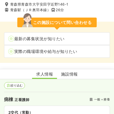
青森県青森市大字安田字近野146-1
青森駅（ＪＲ奥羽本線）
26分
この施設について問い合わせる
最新の募集状況が知りたい
実際の職場環境や給与が知りたい
青森慈恵会病院
求人情報
施設情報
絞り込む
病棟
一般＋療養
正看護師
2交代（常勤）