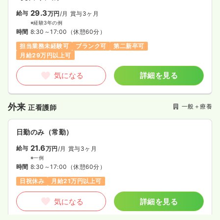
29.3
給与
万円
/月
賞与3ヶ月
※経験3年の例
時間
8:30～17:00
（休憩60分）
担当業務未経験可
ブランク可
第二新卒可
月給29万円以上可
気になる
詳細を見る
外来
一般＋療養
正看護師
日勤のみ（常勤）
21.6
給与
万円
/月
賞与3ヶ月
※一例
時間
8:30～17:00
（休憩60分）
日祝休み
月給21万円以上可
気になる
詳細を見る