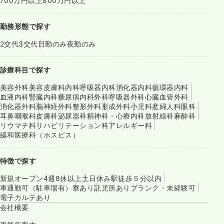
700万円以上
800万円以上
勤務形態で探す
2交代
3交代
日勤のみ
夜勤のみ
診療科目で探す
美容外科
美容皮膚科
内科
呼吸器内科
消化器内科
循環器内科
血液内科
腎臓内科
糖尿病内科
外科
呼吸器外科
心臓血管外科
消化器外科
脳神経外科
整形外科
形成外科
小児科
産婦人科
眼科
耳鼻咽喉科
皮膚科
泌尿器科
精神科・心療内科
放射線科
麻酔科
リウマチ科
リハビリテーション科
アレルギー科
緩和医療科（ホスピス）
特徴で探す
新規オープン
4週8休以上
土日休み
駅徒歩５分以内
車通勤可（駐車場有）
寮あり
託児所あり
ブランク・未経験可
電子カルテあり
会社概要