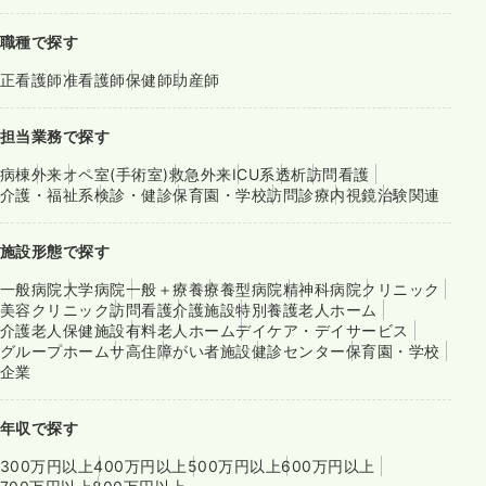
職種で探す
正看護師
准看護師
保健師
助産師
担当業務で探す
病棟
外来
オペ室(手術室)
救急外来
ICU系
透析
訪問看護
介護・福祉系
検診・健診
保育園・学校
訪問診療
内視鏡
治験関連
施設形態で探す
一般病院
大学病院
一般＋療養
療養型病院
精神科病院
クリニック
美容クリニック
訪問看護
介護施設
特別養護老人ホーム
介護老人保健施設
有料老人ホーム
デイケア・デイサービス
グループホーム
サ高住
障がい者施設
健診センター
保育園・学校
企業
年収で探す
300万円以上
400万円以上
500万円以上
600万円以上