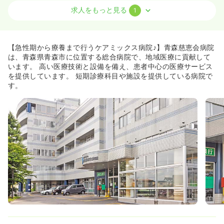
求人をもっと見る
1
オペ室(手術室)
一般＋療養
正看護師
日勤のみ（常勤）
【急性期から療養まで行うケアミックス病院♪】青森慈恵会病院
26.8
給与
万円
/月
賞与3ヶ月
は、青森県青森市に位置する総合病院で、地域医療に貢献して
※一例
います。 高い医療技術と設備を備え、患者中心の医療サービス
時間
8:30～17:00
（休憩60分）
を提供しています。 短期診療科目や施設を提供している病院で
す。
日祝休み
オンコールあり
月給26万円以上可
気になる
詳細を見る