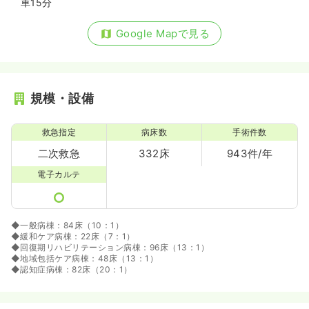
車15分
Google Mapで見る
規模・設備
救急指定
病床数
手術件数
二次救急
332床
943件/年
電子カルテ
◆一般病棟：84床（10：1）
◆緩和ケア病棟：22床（7：1）
◆回復期リハビリテーション病棟：96床（13：1）
◆地域包括ケア病棟：48床（13：1）
◆認知症病棟：82床（20：1）