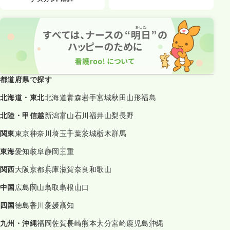
都道府県で探す
北海道・東北
北海道
青森
岩手
宮城
秋田
山形
福島
北陸・甲信越
新潟
富山
石川
福井
山梨
長野
関東
東京
神奈川
埼玉
千葉
茨城
栃木
群馬
東海
愛知
岐阜
静岡
三重
関西
大阪
京都
兵庫
滋賀
奈良
和歌山
中国
広島
岡山
鳥取
島根
山口
四国
徳島
香川
愛媛
高知
九州・沖縄
福岡
佐賀
長崎
熊本
大分
宮崎
鹿児島
沖縄