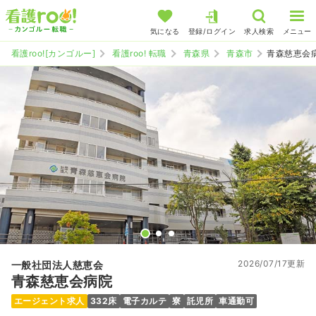
気になる
登録/ログイン
求人検索
メニュー
看護roo![カンゴルー]
看護roo! 転職
青森県
青森市
青森慈恵会
2026/07/17更新
一般社団法人慈恵会
青森慈恵会病院
エージェント求人
332床
電子カルテ
寮
託児所
車通勤可