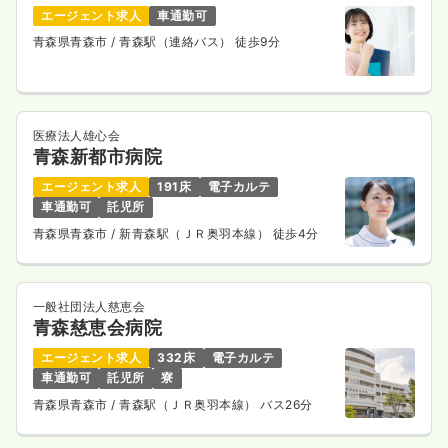
エージェント求人
車通勤可
青森県青森市
/ 青森駅（連絡バス） 徒歩9分
医療法人雄心会
青森新都市病院
エージェント求人
191床
電子カルテ
車通勤可
託児所
青森県青森市
/ 新青森駅（ＪＲ奥羽本線） 徒歩4分
一般社団法人慈恵会
青森慈恵会病院
エージェント求人
332床
電子カルテ
車通勤可
託児所
寮
青森県青森市
/ 青森駅（ＪＲ奥羽本線） バス26分