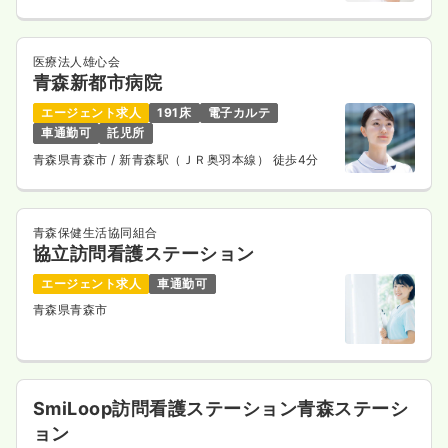
医療法人雄心会
青森新都市病院
エージェント求人
191床
電子カルテ
車通勤可
託児所
青森県青森市
/ 新青森駅（ＪＲ奥羽本線） 徒歩4分
青森保健生活協同組合
協立訪問看護ステーション
エージェント求人
車通勤可
青森県青森市
SmiLoop訪問看護ステーション青森ステーシ
ョン