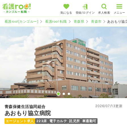
気になる
登録/ログイン
求人検索
メニュー
看護roo![カンゴルー]
看護roo! 転職
青森県
青森市
あおもり協
2026/07/13更新
青森保健生活協同組合
あおもり協立病院
エージェント求人
223床
電子カルテ
託児所
車通勤可