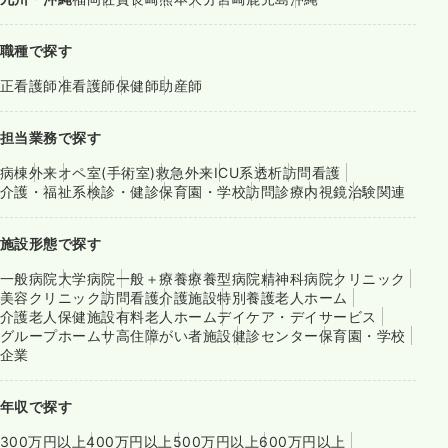
職種で探す
正看護師
准看護師
保健師
助産師
担当業務で探す
病棟
外来
オペ室(手術室)
救急外来
ICU系
透析
訪問看護
介護・福祉系
検診・健診
保育園・学校
訪問診療
内視鏡
治験関連
施設形態で探す
一般病院
大学病院
一般＋療養
療養型病院
精神科病院
クリニック
美容クリニック
訪問看護
介護施設
特別養護老人ホーム
介護老人保健施設
有料老人ホーム
デイケア・デイサービス
グループホーム
サ高住
障がい者施設
健診センター
保育園・学校
企業
年収で探す
300万円以上
400万円以上
500万円以上
600万円以上