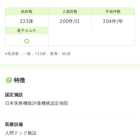
病床数
入退院数
手術件数
223床
200件/日
204件/年
電子カルテ
※病床数：一般：133床、療養：90床
特徴
認定施設
日本医療機能評価機構認定病院
医療設備
人間ドック施設