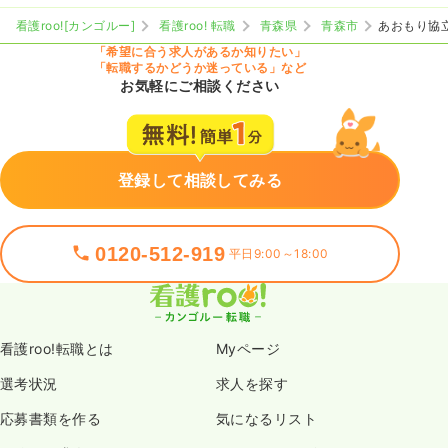
看護roo![カンゴルー]
看護roo! 転職
青森県
青森市
あおもり協
「希望に合う求人があるか知りたい」
「転職するかどうか迷っている」など
お気軽にご相談ください
登録して相談してみる
0120-512-919
平日9:00～18:00
看護roo!転職とは
Myページ
選考状況
求人を探す
応募書類を作る
気になるリスト