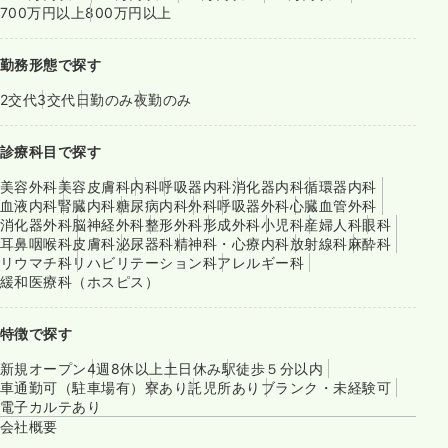
700万円以上
800万円以上
勤務形態で探す
2交代
3交代
日勤のみ
夜勤のみ
診療科目で探す
美容外科
美容皮膚科
内科
呼吸器内科
消化器内科
循環器内科
血液内科
腎臓内科
糖尿病内科
外科
呼吸器外科
心臓血管外科
消化器外科
脳神経外科
整形外科
形成外科
小児科
産婦人科
眼科
耳鼻咽喉科
皮膚科
泌尿器科
精神科・心療内科
放射線科
麻酔科
リウマチ科
リハビリテーション科
アレルギー科
緩和医療科（ホスピス）
特徴で探す
新規オープン
4週8休以上
土日休み
駅徒歩５分以内
車通勤可（駐車場有）
寮あり
託児所あり
ブランク・未経験可
電子カルテあり
会社概要