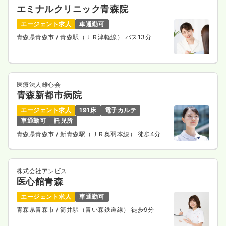
エミナルクリニック青森院
エージェント求人
車通勤可
青森県青森市
/ 青森駅（ＪＲ津軽線） バス13分
医療法人雄心会
青森新都市病院
エージェント求人
191床
電子カルテ
車通勤可
託児所
青森県青森市
/ 新青森駅（ＪＲ奥羽本線） 徒歩4分
株式会社アンビス
医心館青森
エージェント求人
車通勤可
青森県青森市
/ 筒井駅（青い森鉄道線） 徒歩9分