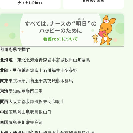
看護roo!国試
ナスカレPlus+
都道府県で探す
北海道・東北
北海道
青森
岩手
宮城
秋田
山形
福島
北陸・甲信越
新潟
富山
石川
福井
山梨
長野
関東
東京
神奈川
埼玉
千葉
茨城
栃木
群馬
東海
愛知
岐阜
静岡
三重
関西
大阪
京都
兵庫
滋賀
奈良
和歌山
中国
広島
岡山
鳥取
島根
山口
四国
徳島
香川
愛媛
高知
九州・沖縄
福岡
佐賀
長崎
熊本
大分
宮崎
鹿児島
沖縄