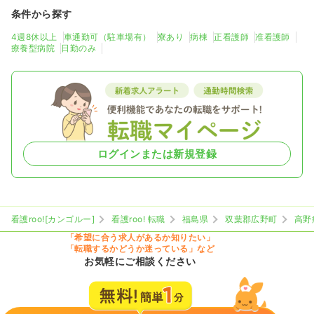
条件から探す
4週8休以上
車通勤可（駐車場有）
寮あり
病棟
正看護師
准看護師
療養型病院
日勤のみ
ログインまたは新規登録
看護roo![カンゴルー]
看護roo! 転職
福島県
双葉郡広野町
高野
「希望に合う求人があるか知りたい」
「転職するかどうか迷っている」など
お気軽にご相談ください