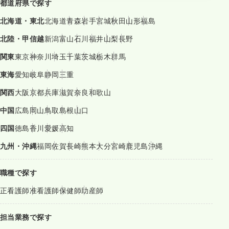
都道府県で探す
北海道・東北
北海道
青森
岩手
宮城
秋田
山形
福島
北陸・甲信越
新潟
富山
石川
福井
山梨
長野
関東
東京
神奈川
埼玉
千葉
茨城
栃木
群馬
東海
愛知
岐阜
静岡
三重
関西
大阪
京都
兵庫
滋賀
奈良
和歌山
中国
広島
岡山
鳥取
島根
山口
四国
徳島
香川
愛媛
高知
九州・沖縄
福岡
佐賀
長崎
熊本
大分
宮崎
鹿児島
沖縄
職種で探す
正看護師
准看護師
保健師
助産師
担当業務で探す