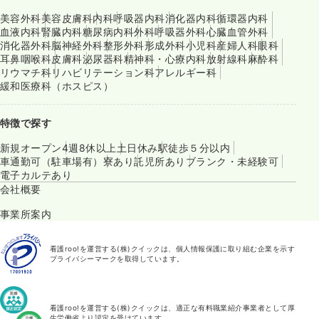
美容外科
美容皮膚科
内科
呼吸器内科
消化器内科
循環器内科
血液内科
腎臓内科
糖尿病内科
外科
呼吸器外科
心臓血管外科
消化器外科
脳神経外科
整形外科
形成外科
小児科
産婦人科
眼科
耳鼻咽喉科
皮膚科
泌尿器科
精神科・心療内科
放射線科
麻酔科
リウマチ科
リハビリテーション科
アレルギー科
緩和医療科（ホスピス）
特徴で探す
新規オープン
4週8休以上
土日休み
駅徒歩５分以内
車通勤可（駐車場有）
寮あり
託児所あり
ブランク・未経験可
電子カルテあり
会社概要
事業所案内
看護roo!を運営する(株)クイックは、個人情報保護に取り組む企業を示す
プライバシーマークを取得しています。
看護roo!を運営する(株)クイックは、適正な有料職業紹介事業者として厚
生労働省より認定を受けています。