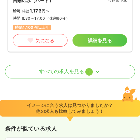
日勤のみ（パート）
1,176
給与
時給
円〜
時間
8:30～17:00
（休憩60分）
時給1,100円以上可
気になる
詳細を見る
訪問看護
療養型病院
正看護師
すべての求人を見る
1
一時募集休止
日勤のみ（常勤）
26.7〜32.7
給与
万円
/月
賞与4.2ヶ月
※一例
イメージに合う求人は見つかりましたか？
時間
8:30～17:00
（休憩60分）
他の求人も比較してみましょう！
土日休み
オンコールあり
月給32万円以上可
条件が似ている求人
気になる
詳細を見る