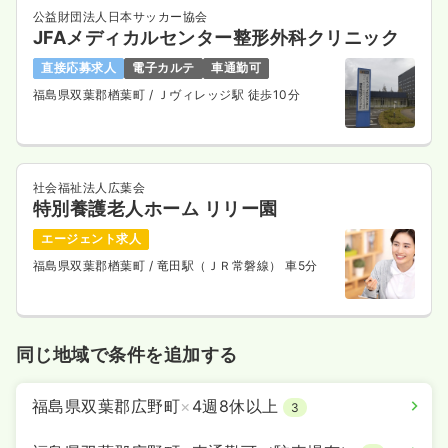
公益財団法人日本サッカー協会
JFAメディカルセンター整形外科クリニック
直接応募求人
電子カルテ
車通勤可
福島県双葉郡楢葉町
/ Ｊヴィレッジ駅 徒歩10分
社会福祉法人広葉会
特別養護老人ホーム リリー園
エージェント求人
福島県双葉郡楢葉町
/ 竜田駅（ＪＲ常磐線） 車5分
同じ地域で条件を追加する
福島県双葉郡広野町
×
4週8休以上
3