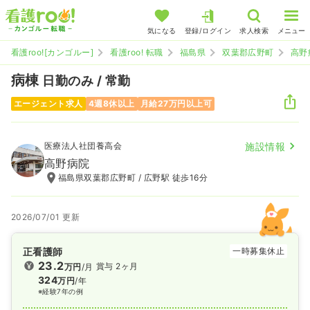
気になる
登録/ログイン
求人検索
メニュー
看護roo![カンゴルー]
看護roo! 転職
福島県
双葉郡広野町
高野
病棟
日勤のみ / 常勤
エージェント求人
4週8休以上
月給27万円以上可
医療法人社団養高会
施設情報
高野病院
福島県双葉郡広野町 / 広野駅 徒歩16分
2026/07/01 更新
正看護師
一時募集休止
23.2
賞与 2ヶ月
万円
/月
324
万円
/年
※経験7年の例