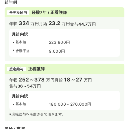
給与例
経験7年 / 正看護師
モデル給与
324
23.2
年収
万円
月給
万円
賞与
44.7
万円
月給内訳
基本給
223,800円
皆勤手当
9,000円
正看護師
想定給与
252～378
18～27
年収
万円
月給
万円
賞与
36～54
万円
月給内訳
基本給
180,000～270,000円
※現職給与を考慮させて頂きます。
昇給 / 賞与