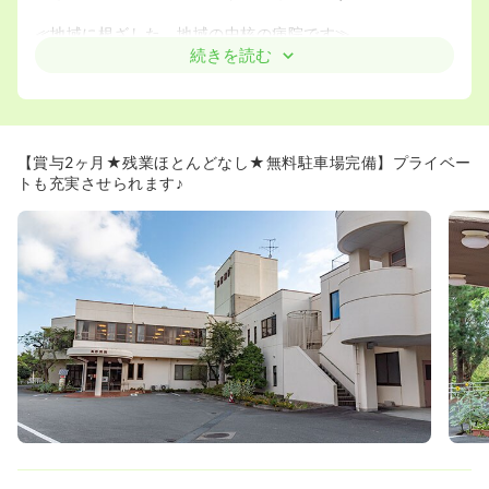
≪地域に根ざした、地域の中核の病院です≫
◆地域医療の要として、これからも地域を支え、住民に寄
続きを読む
り添う看護を提供していきます。そのための人材確保・定
着・育成に力を入れ、働き続けられる職場づくりを目指し
ています。
《キャリアアップを目指すことができる環境です》
【賞与2ヶ月★残業ほとんどなし★無料駐車場完備】プライベー
◆資格取得支援制度がございます！経済的な支援が、受講
トも充実させられます♪
料、入学金、交通費は全て支援金がございます。また、勤
務内での講義で日勤扱いで給料も出ます。実際に認定看護
師取得された実績もございます。
≪様々な働き方が叶えることのできる職場です≫
◆今後の人生なども含めて考えることができる職場です。
結婚・子育てをすることもできますし、ブランクからの復
帰やもう一度病棟にチャレンジしたいなどの希望が叶う職
場です。
◆残業も少なめなので、定時にしっかりと帰って家事もし
っかりと行えます♪
◆車通勤も可能なので、お子さんの送り迎えも問題なく行
えますね！