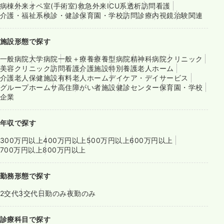
病棟
外来
オペ室(手術室)
救急外来
ICU系
透析
訪問看護
介護・福祉系
検診・健診
保育園・学校
訪問診療
内視鏡
治験関連
施設形態で探す
一般病院
大学病院
一般＋療養
療養型病院
精神科病院
クリニック
美容クリニック
訪問看護
介護施設
特別養護老人ホーム
介護老人保健施設
有料老人ホーム
デイケア・デイサービス
グループホーム
サ高住
障がい者施設
健診センター
保育園・学校
企業
年収で探す
300万円以上
400万円以上
500万円以上
600万円以上
700万円以上
800万円以上
勤務形態で探す
2交代
3交代
日勤のみ
夜勤のみ
診療科目で探す