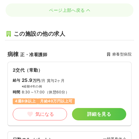
ページ上部へ戻る
この施設の他の求人
病棟
療養型病院
正・准看護師
2交代（常勤）
25.9
給与
万円
/月
賞与2ヶ月
※経験4年の例
時間
8:30～17:00
（休憩60分）
4週8休以上
月給40万円以上可
気になる
詳細を見る
一時募集休止