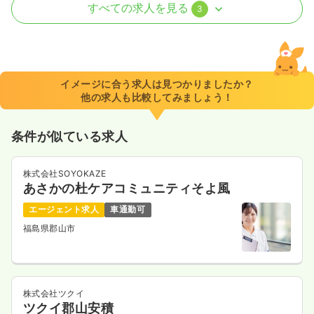
透析
一般病院
正看護師
すべての求人を見る
3
日勤のみ（常勤）
19.5
給与
万円〜
/月
賞与2.7ヶ月
※一例
イメージに合う求人は見つかりましたか？
時間
8:00～17:30
他の求人も比較してみましょう！
月給19万円以上可
条件が似ている求人
気になる
詳細を見る
株式会社SOYOKAZE
あさかの杜ケアコミュニティそよ風
一時募集休止
日勤のみ（パート）
エージェント求人
車通勤可
1,000〜1,100
給与
時給
円
福島県郡山市
時間
8:00～17:30
（休憩60分）
時給1,100円以上可
気になる
詳細を見る
株式会社ツクイ
ツクイ郡山安積