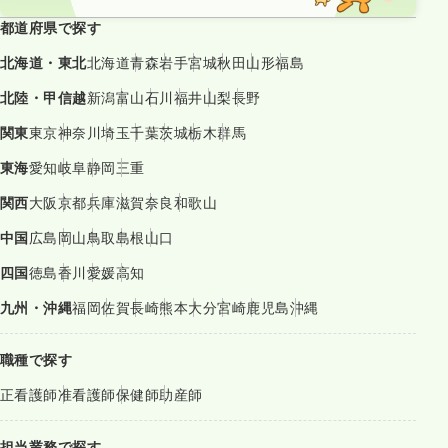
都道府県で探す
北海道・東北
北海道
青森
岩手
宮城
秋田
山形
福島
北陸・甲信越
新潟
富山
石川
福井
山梨
長野
関東
東京
神奈川
埼玉
千葉
茨城
栃木
群馬
東海
愛知
岐阜
静岡
三重
関西
大阪
京都
兵庫
滋賀
奈良
和歌山
中国
広島
岡山
鳥取
島根
山口
四国
徳島
香川
愛媛
高知
九州・沖縄
福岡
佐賀
長崎
熊本
大分
宮崎
鹿児島
沖縄
職種で探す
正看護師
准看護師
保健師
助産師
担当業務で探す