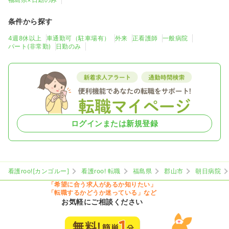
条件から探す
4週8休以上
車通勤可（駐車場有）
外来
正看護師
一般病院
パート(非常勤)
日勤のみ
ログインまたは新規登録
看護roo![カンゴルー]
看護roo! 転職
福島県
郡山市
朝日病院
「希望に合う求人があるか知りたい」
「転職するかどうか迷っている」など
お気軽にご相談ください