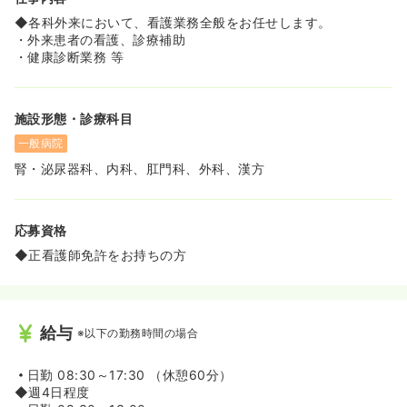
≪医療法人創流会 朝日病院とは≫
◆1979年に現在の郡山市朝日の地に開業。40年以上地域
◆各科外来において、看護業務全般をお任せします。
の医療を貢献してきました。透析医療、創傷管理医療、内
・外来患者の看護、診療補助
視鏡医療を3本の柱に、外来および入院患者様の診療を行
・健康診断業務 等
っております。
◆病院目標として、「患者様が来院したくなる病院」「職
員が楽しく働くことのできる病院」「地域に必要とされる
施設形態・診療科目
病院」を目指しております。
◆フットケアにも力を入れており、寝たきりの患者様に対
一般病院
しても「お一人お一人に寄り添った看護提供」を実施して
腎・泌尿器科、内科、肛門科、外科、漢方
おります。
応募資格
◆正看護師免許をお持ちの方
給与
※以下の勤務時間の場合
日勤
08:30～17:30 （休憩60分）
◆週4日程度