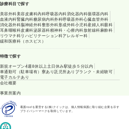
診療科目で探す
美容外科
美容皮膚科
内科
呼吸器内科
消化器内科
循環器内科
血液内科
腎臓内科
糖尿病内科
外科
呼吸器外科
心臓血管外科
消化器外科
脳神経外科
整形外科
形成外科
小児科
産婦人科
眼科
耳鼻咽喉科
皮膚科
泌尿器科
精神科・心療内科
放射線科
麻酔科
リウマチ科
リハビリテーション科
アレルギー科
緩和医療科（ホスピス）
特徴で探す
新規オープン
4週8休以上
土日休み
駅徒歩５分以内
車通勤可（駐車場有）
寮あり
託児所あり
ブランク・未経験可
電子カルテあり
会社概要
事業所案内
看護roo!を運営する(株)クイックは、個人情報保護に取り組む企業を示す
プライバシーマークを取得しています。