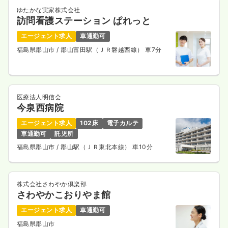
ゆたかな実家株式会社
訪問看護ステーション ぱれっと
エージェント求人
車通勤可
福島県郡山市
/ 郡山富田駅（ＪＲ磐越西線） 車7分
医療法人明信会
今泉西病院
エージェント求人
102床
電子カルテ
車通勤可
託児所
福島県郡山市
/ 郡山駅（ＪＲ東北本線） 車10分
株式会社さわやか倶楽部
さわやかこおりやま館
エージェント求人
車通勤可
福島県郡山市