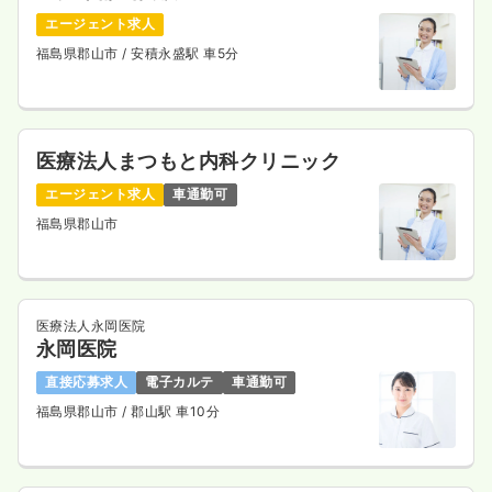
エージェント求人
外来
福島県郡山市
/ 安積永盛駅 車5分
一般病院
正看護師
一時募集休止
日勤のみ（常勤）
19.5〜22.0
給与
万円
/月
賞与2.4ヶ月
医療法人まつもと内科クリニック
※一例
時間
8:30～17:30
（休憩60分）
エージェント求人
車通勤可
日祝休み
4週8休以上
月給22万円以上可
福島県郡山市
気になる
詳細を見る
医療法人永岡医院
永岡医院
直接応募求人
電子カルテ
車通勤可
福島県郡山市
/ 郡山駅 車10分