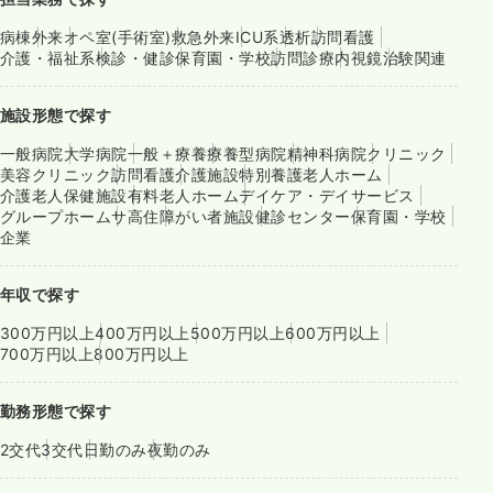
病棟
外来
オペ室(手術室)
救急外来
ICU系
透析
訪問看護
介護・福祉系
検診・健診
保育園・学校
訪問診療
内視鏡
治験関連
施設形態で探す
一般病院
大学病院
一般＋療養
療養型病院
精神科病院
クリニック
美容クリニック
訪問看護
介護施設
特別養護老人ホーム
介護老人保健施設
有料老人ホーム
デイケア・デイサービス
グループホーム
サ高住
障がい者施設
健診センター
保育園・学校
企業
年収で探す
300万円以上
400万円以上
500万円以上
600万円以上
700万円以上
800万円以上
勤務形態で探す
2交代
3交代
日勤のみ
夜勤のみ