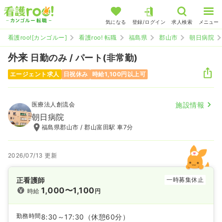
気になる
登録/ログイン
求人検索
メニュー
看護roo![カンゴルー]
看護roo! 転職
福島県
郡山市
朝日病院
外来
日勤のみ / パート(非常勤)
エージェント求人
日祝休み
時給1,100円以上可
医療法人創流会
施設情報
朝日病院
福島県郡山市 / 郡山富田駅 車7分
2026/07/13 更新
正看護師
一時募集休止
1,000〜1,100
時給
円
勤務時間
8:30～17:30
（休憩60分）