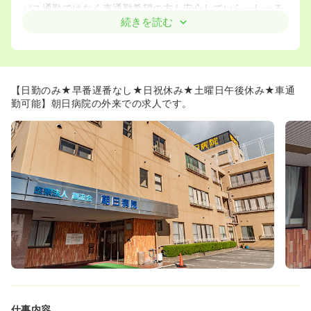
バス通勤ではなく車通勤希望の方も安心していらっしゃる
ことができます。
続きを読む
◆お盆休み（8月14日、15日）、正月休み（12月29日～1
月3日）など長期休みも取れて嬉しいですね！
◆残業代申請15分単位で計算し支給！多少残業が出てしま
うことがありますが、しっかりと残業代が支給されること
により納得感をもって勤務いただくことが可能です！
【日勤のみ★早番遅番なし★日祝休み★土曜日午後休み★車通
勤可能】朝日病院の外来での求人です。
≪アットホームな職場環境です♪≫
◆病棟がワンフロアでコンパクトな構造になっているた
め、患者様・スタッフ間の笑い声なども聞こえ、和気あい
あいとした職場環境です。
◆病院全体の職種間も非常に協力的で明るく、活気のある
チームワークがとれております。
◆開院当初より「お互いさま」の精神が職場の中で根付い
ており、日中の業務中も笑顔の多く見られる職場となって
おります。
◆20歳から60代と幅広い年齢層の看護師様が在籍してい
るため、既卒の看護師様も馴染みやすく、業務の質問など
も円滑に行うことのできる環境です。
◆ブランクのある方に対しても、先輩の方から積極的に声
がけする風土が形成されております。
仕事内容