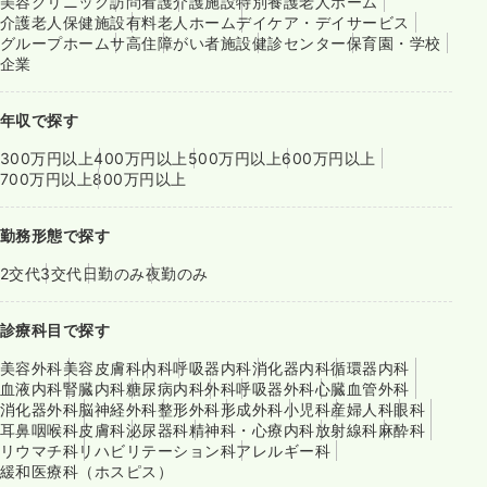
美容クリニック
訪問看護
介護施設
特別養護老人ホーム
介護老人保健施設
有料老人ホーム
デイケア・デイサービス
グループホーム
サ高住
障がい者施設
健診センター
保育園・学校
企業
年収で探す
300万円以上
400万円以上
500万円以上
600万円以上
700万円以上
800万円以上
勤務形態で探す
2交代
3交代
日勤のみ
夜勤のみ
診療科目で探す
美容外科
美容皮膚科
内科
呼吸器内科
消化器内科
循環器内科
血液内科
腎臓内科
糖尿病内科
外科
呼吸器外科
心臓血管外科
消化器外科
脳神経外科
整形外科
形成外科
小児科
産婦人科
眼科
耳鼻咽喉科
皮膚科
泌尿器科
精神科・心療内科
放射線科
麻酔科
リウマチ科
リハビリテーション科
アレルギー科
緩和医療科（ホスピス）