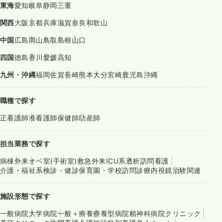
東海
愛知
岐阜
静岡
三重
関西
大阪
京都
兵庫
滋賀
奈良
和歌山
中国
広島
岡山
鳥取
島根
山口
四国
徳島
香川
愛媛
高知
九州・沖縄
福岡
佐賀
長崎
熊本
大分
宮崎
鹿児島
沖縄
職種で探す
正看護師
准看護師
保健師
助産師
担当業務で探す
病棟
外来
オペ室(手術室)
救急外来
ICU系
透析
訪問看護
介護・福祉系
検診・健診
保育園・学校
訪問診療
内視鏡
治験関連
施設形態で探す
一般病院
大学病院
一般＋療養
療養型病院
精神科病院
クリニック