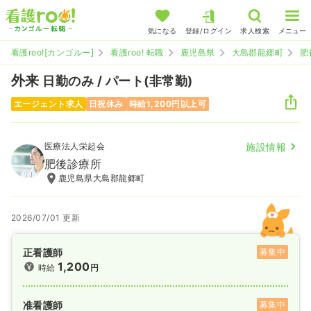
気になる
登録/ログイン
求人検索
メニュー
看護roo![カンゴルー]
看護roo! 転職
鹿児島県
大島郡龍郷町
肥
外来
日勤のみ / パート(非常勤)
エージェント求人
日祝休み
時給1,200円以上可
医療法人栄起会
施設情報
肥後診療所
鹿児島県大島郡龍郷町
2026/07/01 更新
正看護師
募集中
1,200
時給
円
准看護師
募集中