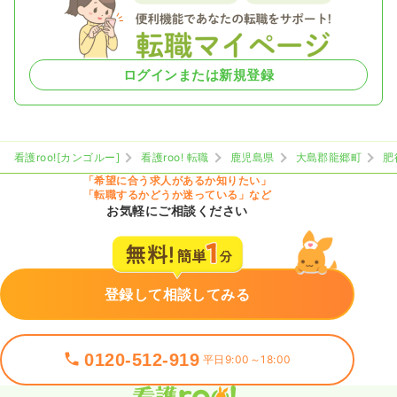
ログインまたは新規登録
看護roo![カンゴルー]
看護roo! 転職
鹿児島県
大島郡龍郷町
肥
「希望に合う求人があるか知りたい」
「転職するかどうか迷っている」など
お気軽にご相談ください
登録して相談してみる
0120-512-919
平日9:00～18:00