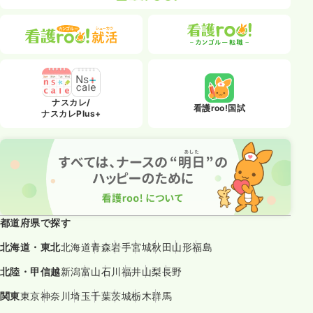
ナスカレ/
看護roo!国試
ナスカレPlus+
都道府県で探す
北海道・東北
北海道
青森
岩手
宮城
秋田
山形
福島
北陸・甲信越
新潟
富山
石川
福井
山梨
長野
関東
東京
神奈川
埼玉
千葉
茨城
栃木
群馬