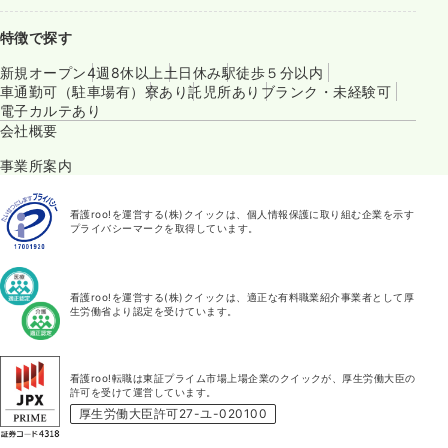
特徴で探す
新規オープン
4週8休以上
土日休み
駅徒歩５分以内
車通勤可（駐車場有）
寮あり
託児所あり
ブランク・未経験可
電子カルテあり
会社概要
事業所案内
看護roo!を運営する(株)クイックは、個人情報保護に取り組む企業を示す
プライバシーマークを取得しています。
看護roo!を運営する(株)クイックは、適正な有料職業紹介事業者として厚
生労働省より認定を受けています。
看護roo!転職は東証プライム市場上場企業のクイックが、厚生労働大臣の
許可を受けて運営しています。
厚生労働大臣許可27-ユ-020100