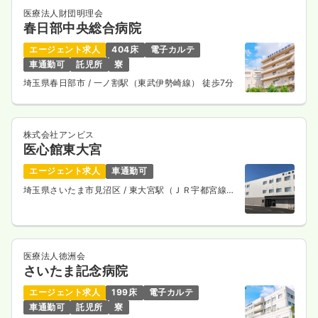
医療法人財団明理会
春日部中央総合病院
エージェント求人
404床
電子カルテ
車通勤可
託児所
寮
埼玉県春日部市
/ 一ノ割駅（東武伊勢崎線） 徒歩7分
株式会社アンビス
医心館東大宮
エージェント求人
車通勤可
埼玉県さいたま市見沼区
/ 東大宮駅（ＪＲ宇都宮線・
ＪＲ上野東京ライン） 徒歩4分
医療法人徳洲会
さいたま記念病院
エージェント求人
199床
電子カルテ
車通勤可
託児所
寮