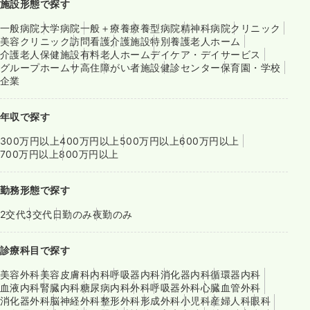
施設形態で探す
一般病院
大学病院
一般＋療養
療養型病院
精神科病院
クリニック
美容クリニック
訪問看護
介護施設
特別養護老人ホーム
介護老人保健施設
有料老人ホーム
デイケア・デイサービス
グループホーム
サ高住
障がい者施設
健診センター
保育園・学校
企業
年収で探す
300万円以上
400万円以上
500万円以上
600万円以上
700万円以上
800万円以上
勤務形態で探す
2交代
3交代
日勤のみ
夜勤のみ
診療科目で探す
美容外科
美容皮膚科
内科
呼吸器内科
消化器内科
循環器内科
血液内科
腎臓内科
糖尿病内科
外科
呼吸器外科
心臓血管外科
消化器外科
脳神経外科
整形外科
形成外科
小児科
産婦人科
眼科