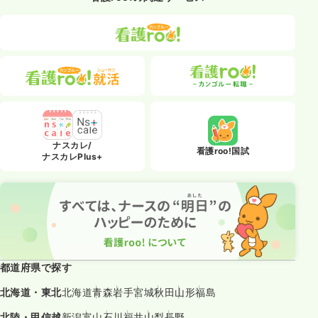
ナスカレ/
看護roo!国試
ナスカレPlus+
都道府県で探す
北海道・東北
北海道
青森
岩手
宮城
秋田
山形
福島
北陸・甲信越
新潟
富山
石川
福井
山梨
長野