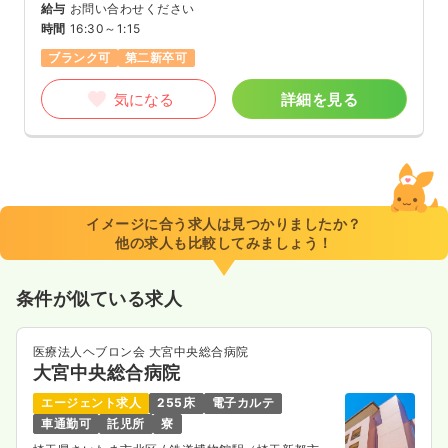
給与
お問い合わせください
時間
16:30～1:15
ブランク可
第二新卒可
気になる
詳細を見る
イメージに合う求人は見つかりましたか？
他の求人も比較してみましょう！
条件が似ている求人
医療法人ヘブロン会 大宮中央総合病院
大宮中央総合病院
エージェント求人
255床
電子カルテ
車通勤可
託児所
寮