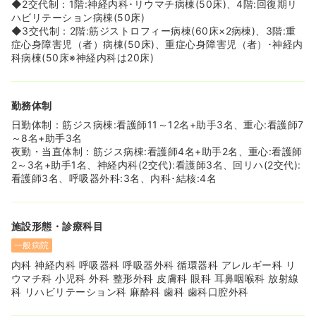
◆2交代制：1階:神経内科･リウマチ病棟(50床)、4階:回復期リ
ハビリテーション病棟(50床)
◆3交代制：2階:筋ジストロフィー病棟(60床×2病棟)、3階:重
症心身障害児（者）病棟(50床)、重症心身障害児（者）･神経内
科病棟(50床※神経内科は20床)
勤務体制
日勤体制：筋ジス病棟:看護師11～12名+助手3名、重心:看護師7
～8名+助手3名
夜勤・当直体制：筋ジス病棟:看護師4名+助手2名、重心:看護師
2～3名+助手1名、神経内科(2交代):看護師3名、回リハ(2交代):
看護師3名、呼吸器外科:3名、内科･結核:4名
施設形態・診療科目
一般病院
内科 神経内科 呼吸器科 呼吸器外科 循環器科 アレルギー科 リ
ウマチ科 小児科 外科 整形外科 皮膚科 眼科 耳鼻咽喉科 放射線
科 リハビリテーション科 麻酔科 歯科 歯科口腔外科