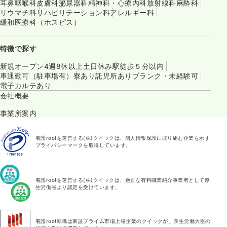
耳鼻咽喉科
皮膚科
泌尿器科
精神科・心療内科
放射線科
麻酔科
リウマチ科
リハビリテーション科
アレルギー科
緩和医療科（ホスピス）
特徴で探す
新規オープン
4週8休以上
土日休み
駅徒歩５分以内
車通勤可（駐車場有）
寮あり
託児所あり
ブランク・未経験可
電子カルテあり
会社概要
事業所案内
看護roo!を運営する(株)クイックは、個人情報保護に取り組む企業を示す
プライバシーマークを取得しています。
看護roo!を運営する(株)クイックは、適正な有料職業紹介事業者として厚
生労働省より認定を受けています。
看護roo!転職は東証プライム市場上場企業のクイックが、厚生労働大臣の