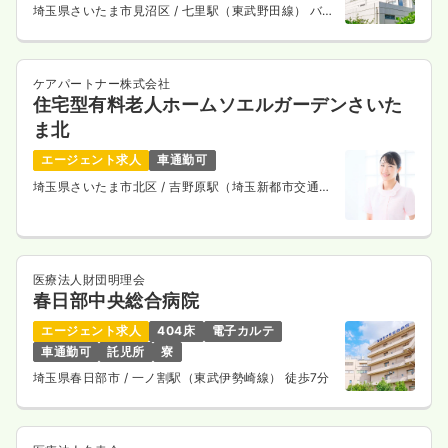
埼玉県さいたま市見沼区
/ 七里駅（東武野田線） バス
7分
ケアパートナー株式会社
住宅型有料老人ホームソエルガーデンさいた
ま北
エージェント求人
車通勤可
埼玉県さいたま市北区
/ 吉野原駅（埼玉新都市交通ニ
ューシャトル） 徒歩17分
医療法人財団明理会
春日部中央総合病院
エージェント求人
404床
電子カルテ
車通勤可
託児所
寮
埼玉県春日部市
/ 一ノ割駅（東武伊勢崎線） 徒歩7分