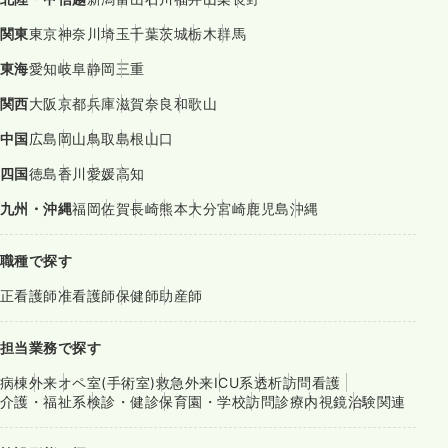
関東
東京
神奈川
埼玉
千葉
茨城
栃木
群馬
東海
愛知
岐阜
静岡
三重
関西
大阪
京都
兵庫
滋賀
奈良
和歌山
中国
広島
岡山
鳥取
島根
山口
四国
徳島
香川
愛媛
高知
九州・沖縄
福岡
佐賀
長崎
熊本
大分
宮崎
鹿児島
沖縄
職種で探す
正看護師
准看護師
保健師
助産師
担当業務で探す
病棟
外来
オペ室(手術室)
救急外来
ICU系
透析
訪問看護
介護・福祉系
検診・健診
保育園・学校
訪問診療
内視鏡
治験関連