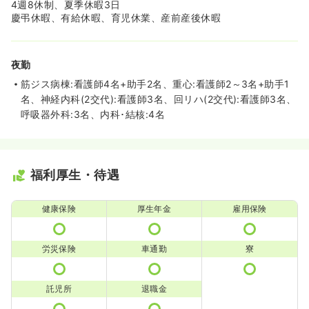
4週8休制、夏季休暇3日
慶弔休暇、有給休暇、育児休業、産前産後休暇
夜勤
筋ジス病棟:看護師4名+助手2名、重心:看護師2～3名+助手1
名、神経内科(2交代):看護師3名、回リハ(2交代):看護師3名、
呼吸器外科:3名、内科･結核:4名
福利厚生・待遇
健康保険
厚生年金
雇用保険
労災保険
車通勤
寮
託児所
退職金