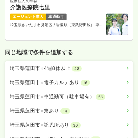
医療法人久幸会
介護医療院七里
エージェント求人
車通勤可
埼玉県さいたま市見沼区
/ 岩槻駅（東武野田線） 車12
分
同じ地域で条件を追加する
埼玉県蓮田市
×
4週8休以上
48
埼玉県蓮田市
×
電子カルテあり
16
埼玉県蓮田市
×
車通勤可（駐車場有）
56
埼玉県蓮田市
×
寮あり
14
埼玉県蓮田市
×
託児所あり
30