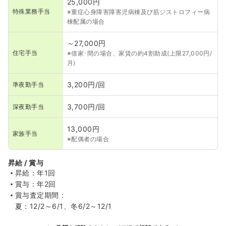
25,000円
特殊業務手当
※重症心身障害障害児病棟及び筋ジストロフィー病
棟配属の場合
～27,000円
住宅手当
※借家･間の場合、家賃の約4割助成(上限27,000円/
月)
3,200円/回
準夜勤手当
3,700円/回
深夜勤手当
13,000円
家族手当
※配偶者の場合
昇給 / 賞与
昇給：年1回
賞与：年2回
賞与査定期間：
夏：12/2～6/1、冬6/2～12/1