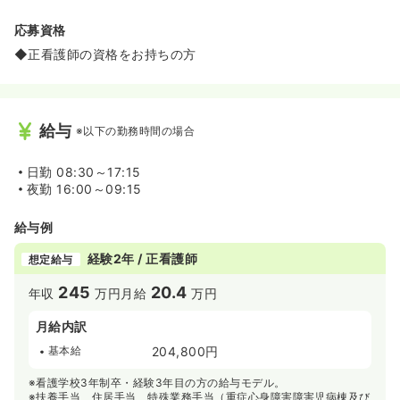
応募資格
◆正看護師の資格をお持ちの方
給与
※以下の勤務時間の場合
日勤
08:30～17:15
夜勤
16:00～09:15
給与例
経験2年 / 正看護師
想定給与
245
20.4
年収
万円
月給
万円
月給内訳
基本給
204,800円
※看護学校3年制卒・経験3年目の方の給与モデル。
※扶養手当、住居手当、特殊業務手当（重症心身障害障害児病棟及び