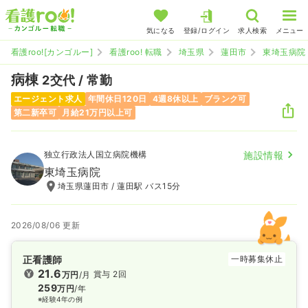
気になる
登録/ログイン
求人検索
メニュー
看護roo![カンゴルー]
看護roo! 転職
埼玉県
蓮田市
東埼玉病院
病棟
2交代 / 常勤
エージェント求人
年間休日120日
4週8休以上
ブランク可
第二新卒可
月給21万円以上可
独立行政法人国立病院機構
施設情報
東埼玉病院
埼玉県蓮田市 / 蓮田駅 バス15分
2026/08/06 更新
正看護師
一時募集休止
21.6
賞与 2回
万円
/月
259
万円
/年
※経験4年の例