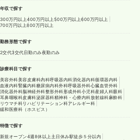
年収で探す
300万円以上
400万円以上
500万円以上
600万円以上
700万円以上
800万円以上
勤務形態で探す
2交代
3交代
日勤のみ
夜勤のみ
診療科目で探す
美容外科
美容皮膚科
内科
呼吸器内科
消化器内科
循環器内科
血液内科
腎臓内科
糖尿病内科
外科
呼吸器外科
心臓血管外科
消化器外科
脳神経外科
整形外科
形成外科
小児科
産婦人科
眼科
耳鼻咽喉科
皮膚科
泌尿器科
精神科・心療内科
放射線科
麻酔科
リウマチ科
リハビリテーション科
アレルギー科
緩和医療科（ホスピス）
特徴で探す
新規オープン
4週8休以上
土日休み
駅徒歩５分以内