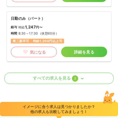
日勤のみ（パート）
1,247
給与
時給
円〜
時間
8:30～17:30
（休憩60分）
第二新卒可
時給1,200円以上可
気になる
詳細を見る
外来
精神科病院
正看護師
すべての求人を見る
3
一時募集休止
日勤のみ（パート）
1,247〜1,300
給与
時給
円
時間
8:30～17:30
イメージに合う求人は見つかりましたか？
他の求人も比較してみましょう！
日祝休み
時給1,300円以上可