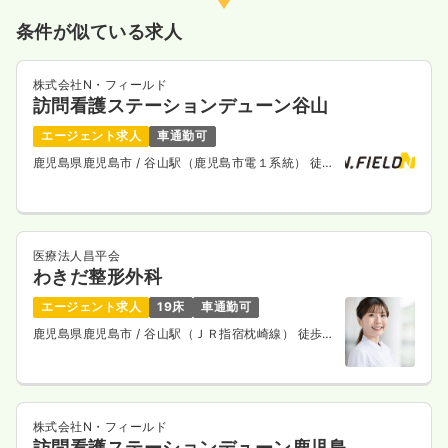
気になる
詳細を見る
条件が似ている求人
株式会社N・フィールド
訪問看護ステーションデューン谷山
訪問看護
精神科病院
正看護師
エージェント求人
車通勤可
一時募集休止
日勤のみ（常勤）
鹿児島県鹿児島市
/ 谷山駅（鹿児島市電１系統） 徒歩
8分
21.0〜35.0
給与
万円
/月
賞与2ヶ月
※一例
時間
8:30～17:30
（休憩60分）
医療法人昌平会
日祝休み
月給35万円以上可
わきだ整形外科
気になる
詳細を見る
エージェント求人
19床
車通勤可
鹿児島県鹿児島市
/ 谷山駅（ＪＲ指宿枕崎線） 徒歩9
分
一時募集休止
日勤のみ（パート）
1,247〜1,300
給与
時給
円
株式会社N・フィールド
時間
8:30～17:30
訪問看護ステーションデューン鹿児島