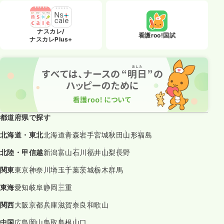
ナスカレ/
看護roo!国試
ナスカレPlus+
都道府県で探す
北海道・東北
北海道
青森
岩手
宮城
秋田
山形
福島
北陸・甲信越
新潟
富山
石川
福井
山梨
長野
関東
東京
神奈川
埼玉
千葉
茨城
栃木
群馬
東海
愛知
岐阜
静岡
三重
関西
大阪
京都
兵庫
滋賀
奈良
和歌山
中国
広島
岡山
鳥取
島根
山口