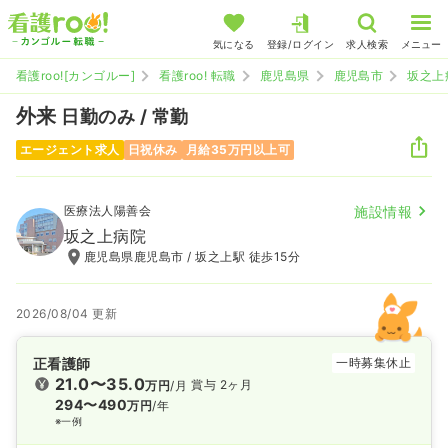
気になる
登録/ログイン
求人検索
メニュー
看護roo![カンゴルー]
看護roo! 転職
鹿児島県
鹿児島市
坂之上
外来
日勤のみ / 常勤
エージェント求人
日祝休み
月給35万円以上可
医療法人陽善会
施設情報
坂之上病院
鹿児島県鹿児島市 / 坂之上駅 徒歩15分
2026/08/04 更新
正看護師
一時募集休止
21.0〜35.0
賞与 2ヶ月
万円
/月
294〜490
万円
/年
※一例