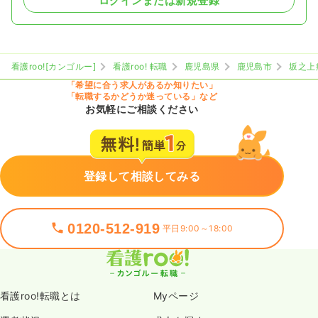
ログインまたは新規登録
看護roo![カンゴルー]
看護roo! 転職
鹿児島県
鹿児島市
坂之上
「希望に合う求人があるか知りたい」
「転職するかどうか迷っている」など
お気軽にご相談ください
登録して相談してみる
0120-512-919
平日9:00～18:00
看護roo!転職とは
Myページ