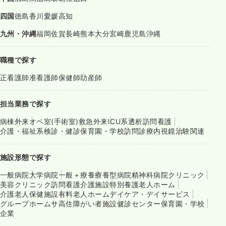
四国
徳島
香川
愛媛
高知
九州・沖縄
福岡
佐賀
長崎
熊本
大分
宮崎
鹿児島
沖縄
職種で探す
正看護師
准看護師
保健師
助産師
担当業務で探す
病棟
外来
オペ室(手術室)
救急外来
ICU系
透析
訪問看護
介護・福祉系
検診・健診
保育園・学校
訪問診療
内視鏡
治験関連
施設形態で探す
一般病院
大学病院
一般＋療養
療養型病院
精神科病院
クリニック
美容クリニック
訪問看護
介護施設
特別養護老人ホーム
介護老人保健施設
有料老人ホーム
デイケア・デイサービス
グループホーム
サ高住
障がい者施設
健診センター
保育園・学校
企業