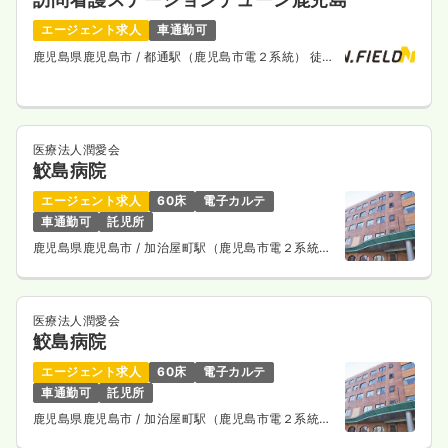
日祝休み
時給1,300円以上可
エージェント求人
車通勤可
鹿児島県鹿児島市
/ 都通駅（鹿児島市電２系統） 徒歩
気になる
詳細を見る
5分
医療法人潤愛会
鮫島病院
エージェント求人
60床
電子カルテ
車通勤可
託児所
鹿児島県鹿児島市
/ 加治屋町駅（鹿児島市電２系統）
徒歩5分
医療法人潤愛会
鮫島病院
エージェント求人
60床
電子カルテ
車通勤可
託児所
鹿児島県鹿児島市
/ 加治屋町駅（鹿児島市電２系統）
徒歩5分