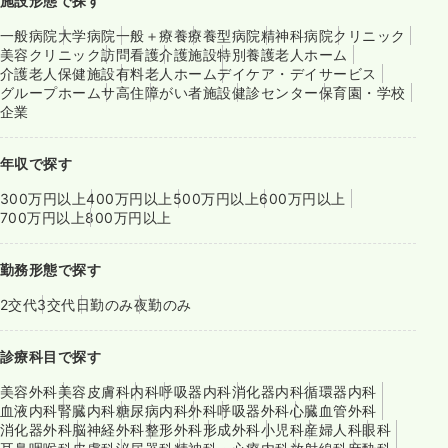
施設形態で探す
一般病院
大学病院
一般＋療養
療養型病院
精神科病院
クリニック
美容クリニック
訪問看護
介護施設
特別養護老人ホーム
介護老人保健施設
有料老人ホーム
デイケア・デイサービス
グループホーム
サ高住
障がい者施設
健診センター
保育園・学校
企業
年収で探す
300万円以上
400万円以上
500万円以上
600万円以上
700万円以上
800万円以上
勤務形態で探す
2交代
3交代
日勤のみ
夜勤のみ
診療科目で探す
美容外科
美容皮膚科
内科
呼吸器内科
消化器内科
循環器内科
血液内科
腎臓内科
糖尿病内科
外科
呼吸器外科
心臓血管外科
消化器外科
脳神経外科
整形外科
形成外科
小児科
産婦人科
眼科