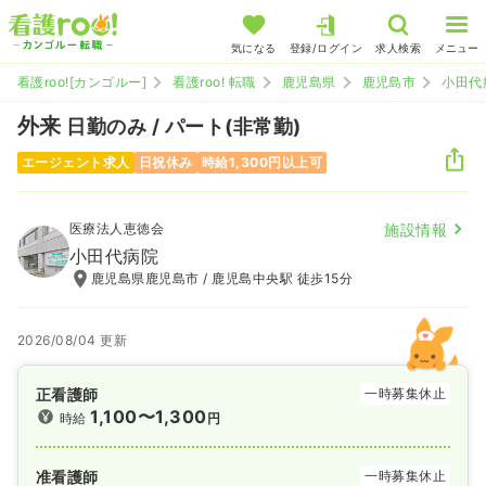
気になる
登録/ログイン
求人検索
メニュー
看護roo![カンゴルー]
看護roo! 転職
鹿児島県
鹿児島市
小田代
外来
日勤のみ / パート(非常勤)
エージェント求人
日祝休み
時給1,300円以上可
医療法人恵徳会
施設情報
小田代病院
鹿児島県鹿児島市 / 鹿児島中央駅 徒歩15分
2026/08/04 更新
正看護師
一時募集休止
1,100〜1,300
時給
円
准看護師
一時募集休止