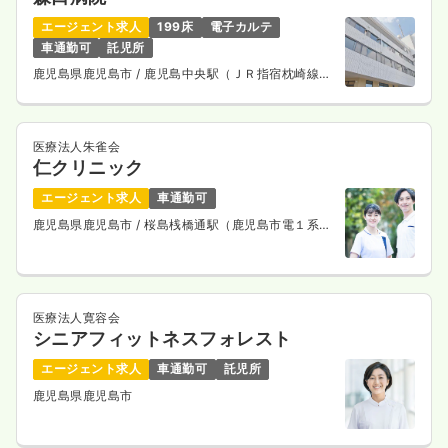
時間
8:30～17:30
エージェント求人
199床
電子カルテ
土日祝休み
車通勤可
託児所
気になる
詳細を見る
鹿児島県鹿児島市
/ 鹿児島中央駅（ＪＲ指宿枕崎線）
車25分
医療法人朱雀会
仁クリニック
エージェント求人
車通勤可
鹿児島県鹿児島市
/ 桜島桟橋通駅（鹿児島市電１系
統） 徒歩9分
医療法人寛容会
シニアフィットネスフォレスト
エージェント求人
車通勤可
託児所
鹿児島県鹿児島市