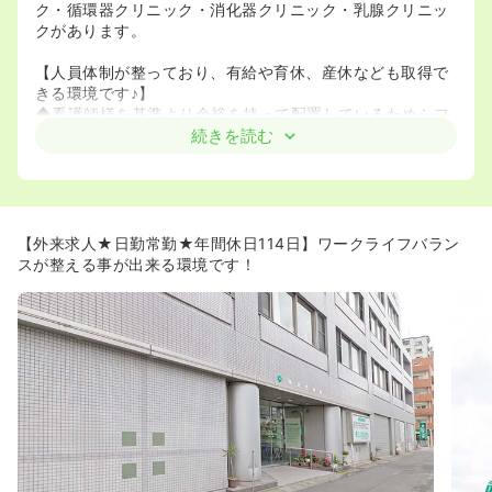
ク・循環器クリニック・消化器クリニック・乳腺クリニッ
クがあります。
【人員体制が整っており、有給や育休、産休なども取得で
きる環境です♪】
◆看護師様を基準より余裕を持って配置しているためシフ
トなども組みやすい環境であります。また、突発的な熱や
続きを読む
急遽休まないといけなくなったときも柔軟に対応できる環
境があります。
◆人員を多く配置していることから有給も消化しやすく、
消化率は7割を超えています♪
◆労働条件について相談できる環境があります。それは院
【外来求人★日勤常勤★年間休日114日】ワークライフバラン
長や前理事長の「長く務めてもらうため、職員満足が大
スが整える事が出来る環境です！
事」という考えがあるためです♪
◆産休育休のどちらとも実績があります。要望はなるべく
受け入れていて、配属先は行きたいところに変えるように
しているため復帰率は100％という数字になっています。
◆残業時間がほとんどありません。そのため仕事終わりお
子さんをお迎えに行くことが出来ます。また仕事終わりの
時間でショッピングなども楽しめます！