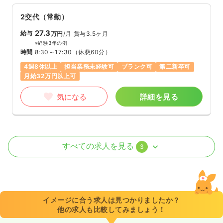
2交代（常勤）
27.3
給与
万円
/月
賞与3.5ヶ月
※経験3年の例
時間
8:30～17:30
（休憩60分）
4週8休以上
担当業務未経験可
ブランク可
第二新卒可
月給32万円以上可
気になる
詳細を見る
外来
一般病院
正・准看護師
すべての求人を見る
3
一時募集休止
日勤のみ（常勤）
18.6〜26.9
給与
万円
/月
賞与3.5ヶ月
※一例
イメージに合う求人は見つかりましたか？
時間
8:30～17:30
（休憩60分）
他の求人も比較してみましょう！
日祝休み
月給26万円以上可