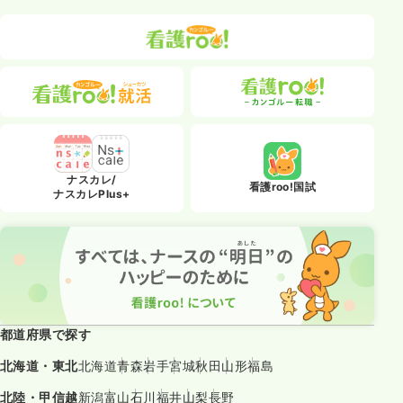
ナスカレ/
看護roo!国試
ナスカレPlus+
都道府県で探す
北海道・東北
北海道
青森
岩手
宮城
秋田
山形
福島
北陸・甲信越
新潟
富山
石川
福井
山梨
長野