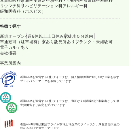
耳鼻咽喉科
皮膚科
泌尿器科
精神科・心療内科
放射線科
麻酔科
リウマチ科
リハビリテーション科
アレルギー科
緩和医療科（ホスピス）
特徴で探す
新規オープン
4週8休以上
土日休み
駅徒歩５分以内
車通勤可（駐車場有）
寮あり
託児所あり
ブランク・未経験可
電子カルテあり
会社概要
事業所案内
看護roo!を運営する(株)クイックは、個人情報保護に取り組む企業を示す
プライバシーマークを取得しています。
看護roo!を運営する(株)クイックは、適正な有料職業紹介事業者として厚
生労働省より認定を受けています。
看護roo!転職は東証プライム市場上場企業のクイックが、厚生労働大臣の
許可を受けて運営しています。