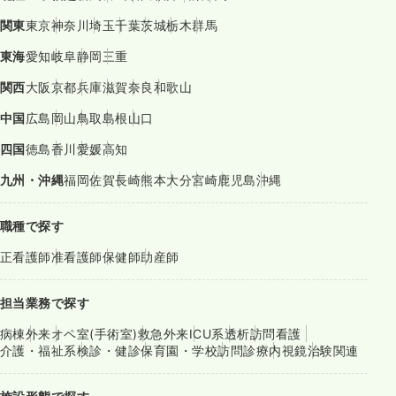
関東
東京
神奈川
埼玉
千葉
茨城
栃木
群馬
東海
愛知
岐阜
静岡
三重
関西
大阪
京都
兵庫
滋賀
奈良
和歌山
中国
広島
岡山
鳥取
島根
山口
四国
徳島
香川
愛媛
高知
九州・沖縄
福岡
佐賀
長崎
熊本
大分
宮崎
鹿児島
沖縄
職種で探す
正看護師
准看護師
保健師
助産師
担当業務で探す
病棟
外来
オペ室(手術室)
救急外来
ICU系
透析
訪問看護
介護・福祉系
検診・健診
保育園・学校
訪問診療
内視鏡
治験関連