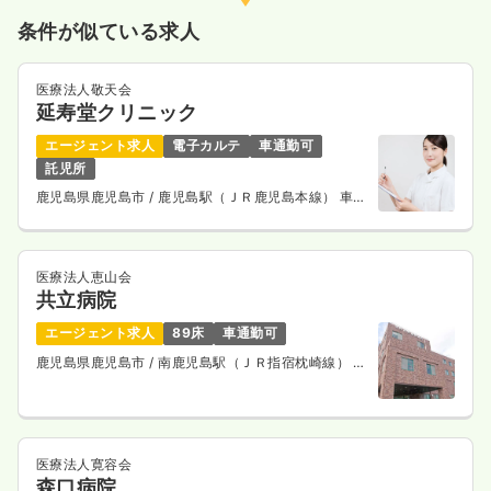
条件が似ている求人
気になる
詳細を見る
医療法人敬天会
延寿堂クリニック
訪問診療
一般病院
正・准看護師
エージェント求人
電子カルテ
車通勤可
託児所
一時募集休止
日勤のみ（常勤）
鹿児島県鹿児島市
/ 鹿児島駅（ＪＲ鹿児島本線） 車
10分
20.0〜26.0
給与
万円
/月
賞与3.5ヶ月
※一例
時間
8:30～17:30
（休憩60分）
医療法人恵山会
共立病院
土日祝休み
月給26万円以上可
エージェント求人
89床
車通勤可
気になる
詳細を見る
鹿児島県鹿児島市
/ 南鹿児島駅（ＪＲ指宿枕崎線） 徒
歩2分
一時募集休止
日勤のみ（パート）
医療法人寛容会
給与
お問い合わせください
森口病院