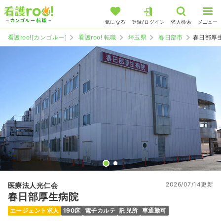
気になる
登録/ログイン
求人検索
メニュー
看護roo![カンゴルー]
看護roo! 転職
埼玉県
春日部市
春日部厚
2026/07/14更新
医療法人光仁会
春日部厚生病院
エージェント求人
190床
電子カルテ
託児所
車通勤可