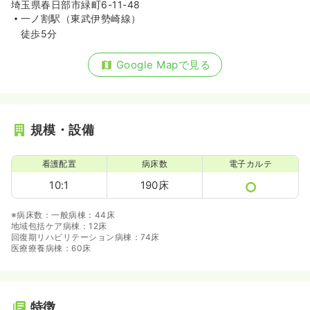
埼玉県春日部市緑町6-11-48
一ノ割駅（東武伊勢崎線）
徒歩5分
Google Mapで見る
規模・設備
看護配置
病床数
電子カルテ
10:1
190床
※病床数：一般病棟：44床
地域包括ケア病棟：12床
回復期リハビリテーション病棟：74床
医療療養病棟：60床
特徴