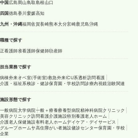
中国
広島
岡山
鳥取
島根
山口
四国
徳島
香川
愛媛
高知
九州・沖縄
福岡
佐賀
長崎
熊本
大分
宮崎
鹿児島
沖縄
職種で探す
正看護師
准看護師
保健師
助産師
担当業務で探す
病棟
外来
オペ室(手術室)
救急外来
ICU系
透析
訪問看護
介護・福祉系
検診・健診
保育園・学校
訪問診療
内視鏡
治験関連
施設形態で探す
一般病院
大学病院
一般＋療養
療養型病院
精神科病院
クリニック
美容クリニック
訪問看護
介護施設
特別養護老人ホーム
介護老人保健施設
有料老人ホーム
デイケア・デイサービス
グループホーム
サ高住
障がい者施設
健診センター
保育園・学校
企業