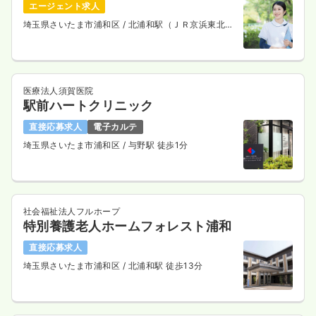
エージェント求人
埼玉県さいたま市浦和区
/ 北浦和駅（ＪＲ京浜東北
線） 徒歩4分
医療法人須賀医院
駅前ハートクリニック
直接応募求人
電子カルテ
埼玉県さいたま市浦和区
/ 与野駅 徒歩1分
社会福祉法人フルホープ
特別養護老人ホームフォレスト浦和
直接応募求人
埼玉県さいたま市浦和区
/ 北浦和駅 徒歩13分