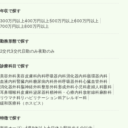
年収で探す
300万円以上
400万円以上
500万円以上
600万円以上
700万円以上
800万円以上
勤務形態で探す
2交代
3交代
日勤のみ
夜勤のみ
診療科目で探す
美容外科
美容皮膚科
内科
呼吸器内科
消化器内科
循環器内科
血液内科
腎臓内科
糖尿病内科
外科
呼吸器外科
心臓血管外科
消化器外科
脳神経外科
整形外科
形成外科
小児科
産婦人科
眼科
耳鼻咽喉科
皮膚科
泌尿器科
精神科・心療内科
放射線科
麻酔科
リウマチ科
リハビリテーション科
アレルギー科
緩和医療科（ホスピス）
特徴で探す
新規オープン
4週8休以上
土日休み
駅徒歩５分以内