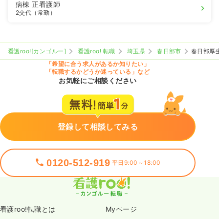
病棟
正看護師
2交代（常勤）
看護roo![カンゴルー]
看護roo! 転職
埼玉県
春日部市
春日部厚
「希望に合う求人があるか知りたい」
「転職するかどうか迷っている」など
お気軽にご相談ください
登録して相談してみる
0120-512-919
平日9:00～18:00
看護roo!転職とは
Myページ