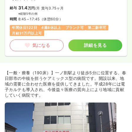
31.4
給与
万円
/月
賞与3.75ヶ月
※経験5年の例
時間
8:45～17:45
（休憩60分）
年間休日122日
4週8休以上
ブランク可
第二新卒可
月給31万円以上可
気になる
詳細を見る
【一般・療養（190床）】一ノ割駅より徒歩5分に位置する、春
日部市の中核を担うケアミックス型の病院です。開設以来、地
域の需要に合わせた医療を提供してきました。平成28年には電
子カルテも導入され、今後益々医療の質向上により地域に貢献
していく病院です。