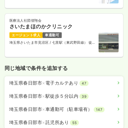
医療法人社団偕翔会
さいたまほのかクリニック
エージェント求人
車通勤可
埼玉県さいたま市見沼区
/ 七里駅（東武野田線） 徒歩
15分
同じ地域で条件を追加する
埼玉県春日部市
×
電子カルテあり
47
埼玉県春日部市
×
駅徒歩５分以内
39
埼玉県春日部市
×
車通勤可（駐車場有）
147
埼玉県春日部市
×
託児所あり
55