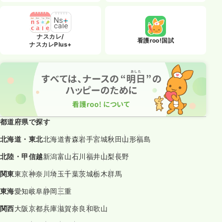
ナスカレ/
看護roo!国試
ナスカレPlus+
都道府県で探す
北海道・東北
北海道
青森
岩手
宮城
秋田
山形
福島
北陸・甲信越
新潟
富山
石川
福井
山梨
長野
関東
東京
神奈川
埼玉
千葉
茨城
栃木
群馬
東海
愛知
岐阜
静岡
三重
関西
大阪
京都
兵庫
滋賀
奈良
和歌山