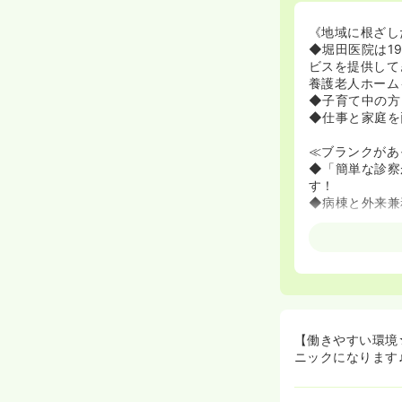
《地域に根ざし
◆堀田医院は1
ビスを提供して
養護老人ホーム
◆子育て中の方
◆仕事と家庭を
≪ブランクがあ
◆「簡単な診察
す！
◆病棟と外来兼
≪ワークライフ
◆去年から年間
す！
◆有給休暇は1
≪子育て支援に
◆院長・副院長
【働きやすい環境
◆お子様の急な
ニックになります