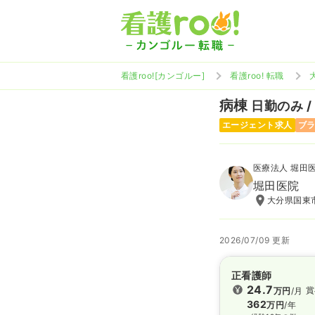
看護roo![カンゴルー]
看護roo! 転職
病棟
日勤のみ /
エージェント求人
ブ
医療法人 堀田
堀田医院
大分県国東市
2026/07/09 更新
正看護師
24.7
賞
万円
/月
362
万円
/年