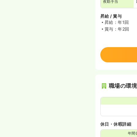
夜勤手当
昇給 / 賞与
昇給：年1回
賞与：年2回
職場の環
休日・休暇詳細
年間