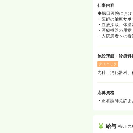
仕事内容
◆堀田医院におけ
・医師の治療サポ
・血液採取、体温
・医療機器の用意
・入院患者への看
施設形態・診療科
クリニック
内科、消化器科、
応募資格
・正看護師免許ま
給与
※以下の