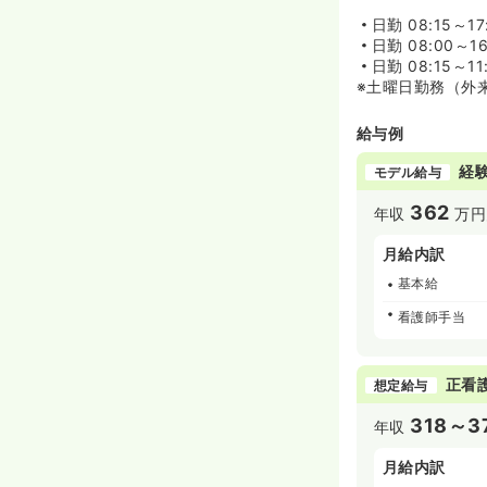
日勤
08:15～1
日勤
08:00～1
日勤
08:15～11
※土曜日勤務（外
給与例
経験
モデル給与
362
年収
万円
月給内訳
基本給
看護師手当
正看
想定給与
318～3
年収
月給内訳