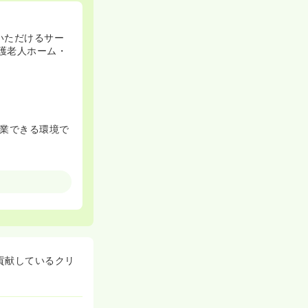
いただけるサー
養護老人ホーム・
業できる環境で
かり確保できま
ます！
ります！
貢献しているクリ
！