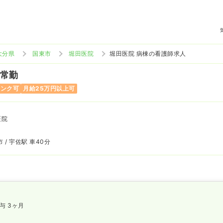
大分県
国東市
堀田医院
堀田医院 病棟の看護師求人
 常勤
ランク可
月給25万円以上可
医院
 / 宇佐駅 車40分
与 3ヶ月