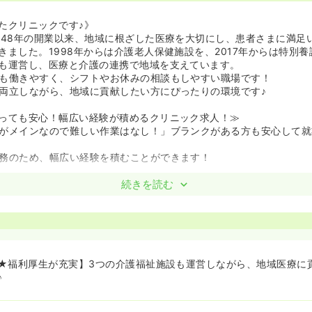
たクリニックです♪》
948年の開業以来、地域に根ざした医療を大切にし、患者さまに満足
きました。1998年からは介護老人保健施設を、2017年からは特別
も運営し、医療と介護の連携で地域を支えています。
も働きやすく、シフトやお休みの相談もしやすい職場です！
両立しながら、地域に貢献したい方にぴったりの環境です♪
っても安心！幅広い経験が積めるクリニック求人！≫
がメインなので難しい作業はなし！」ブランクがある方も安心して就
務のため、幅広い経験を積むことができます！
バランス◎年間休日118日！≫
続きを読む
休日を108日から118日に増やしており、プライベートの時間もしっ
時間単位で取得可能！ご自身の予定に合わせて柔軟に働くことができ
積極的！ママさんナースに理解のある職場！≫
が子育てへの理解があり、子育て中の看護師さんを応援する風土があ
★福利厚生が充実】3つの介護福祉施設も運営しながら、地域医療に
発熱などによるお休みも相談しやすく、安心して長く働ける環境です
♪