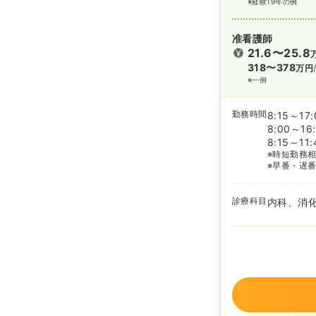
※経験19年の例
准看護師
21.6〜25.8
318〜378
万円
※一例
勤務時間
8:15～17:
8:00～16
8:15～11:
※時短勤務
※早番・遅
診療科目
内科、消