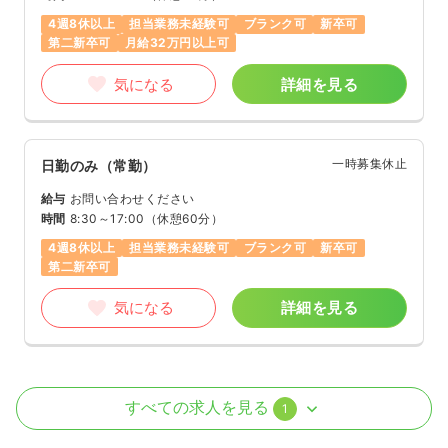
4週8休以上
担当業務未経験可
ブランク可
新卒可
第二新卒可
月給32万円以上可
気になる
詳細を見る
一時募集休止
日勤のみ（常勤）
給与
お問い合わせください
時間
8:30～17:00
（休憩60分）
4週8休以上
担当業務未経験可
ブランク可
新卒可
第二新卒可
気になる
詳細を見る
訪問看護
精神科病院
正看護師
すべての求人を見る
1