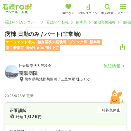
気になる
登録/ログイン
求人検索
メニュー
看護roo![カンゴルー]
看護roo! 転職
熊本県
菊池郡菊陽町
菊陽
病棟
日勤のみ / パート(非常勤)
エージェント求人
担当業務未経験可
ブランク可
新卒可
第二新卒可
時給1,000円以上可
社会医療法人芳和会
施設情報
菊陽病院
熊本県菊池郡菊陽町 / 三里木駅 徒歩15分
2026/07/28 更新
正看護師
一時募集休止
1,076
時給
円