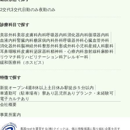
2交代
3交代
日勤のみ
夜勤のみ
診療科目で探す
美容外科
美容皮膚科
内科
呼吸器内科
消化器内科
循環器内科
血液内科
腎臓内科
糖尿病内科
外科
呼吸器外科
心臓血管外科
消化器外科
脳神経外科
整形外科
形成外科
小児科
産婦人科
眼科
耳鼻咽喉科
皮膚科
泌尿器科
精神科・心療内科
放射線科
麻酔科
リウマチ科
リハビリテーション科
アレルギー科
緩和医療科（ホスピス）
特徴で探す
新規オープン
4週8休以上
土日休み
駅徒歩５分以内
車通勤可（駐車場有）
寮あり
託児所あり
ブランク・未経験可
電子カルテあり
会社概要
事業所案内
看護roo!を運営する(株)クイックは、個人情報保護に取り組む企業を示す