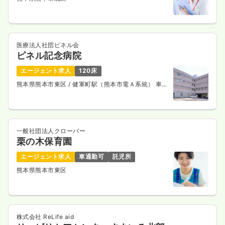
医療法人社団ピネル会
ピネル記念病院
エージェント求人
120床
熊本県熊本市東区
/ 健軍町駅（熊本市電Ａ系統） 車
10分
一般社団法人クローバー
栗の木保育園
エージェント求人
車通勤可
託児所
熊本県熊本市東区
株式会社 ReLife aid