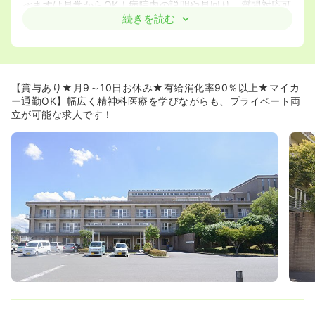
≪ますは見学からOK！病院内の説明や見回り、質問対応可
能です！≫
続きを読む
◆菊陽病院では面接の前に病院見学がございます！
“実際の雰囲気を見てみたい…”“気になるけど、面接は敷居
が高い…”という方もまずは見学からお気軽にご相談可能で
す♪
【賞与あり★月9～10日お休み★有給消化率90％以上★マイカ
《ご希望の働き方に合わせて、配属を決定いたします！》
ー通勤OK】幅広く精神科医療を学びながらも、プライベート両
◆学びたいことや希望の働き方を事前に確認し、配属を決
立が可能な求人です！
定いたします
療養～スーパー救急まで幅広くキャリアを選択擦ることが
可能です！
◆救急急性期病棟：看護師の配置が最も手厚く、幅広い疾
患層患者様が入院されております
主な疾患層：認知症、統合失調症、アルコール依存症
◆急性期病棟：うつや依存症の治療がメインの病棟になっ
ております
主な疾患層：うつ、アルコール依存症、ギャンブル依存症