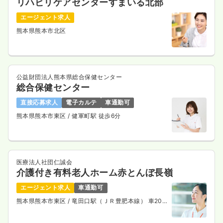
リハビリケアセンターすまいる北部
エージェント求人
熊本県熊本市北区
公益財団法人熊本県総合保健センター
総合保健センター
直接応募求人
電子カルテ
車通勤可
熊本県熊本市東区
/ 健軍町駅 徒歩6分
医療法人社団仁誠会
介護付き有料老人ホーム赤とんぼ長嶺
エージェント求人
車通勤可
熊本県熊本市東区
/ 竜田口駅（ＪＲ豊肥本線） 車20
分