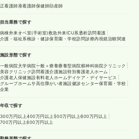
正看護師
准看護師
保健師
助産師
担当業務で探す
病棟
外来
オペ室(手術室)
救急外来
ICU系
透析
訪問看護
介護・福祉系
検診・健診
保育園・学校
訪問診療
内視鏡
治験関連
施設形態で探す
一般病院
大学病院
一般＋療養
療養型病院
精神科病院
クリニック
美容クリニック
訪問看護
介護施設
特別養護老人ホーム
介護老人保健施設
有料老人ホーム
デイケア・デイサービス
グループホーム
サ高住
障がい者施設
健診センター
保育園・学校
企業
年収で探す
300万円以上
400万円以上
500万円以上
600万円以上
700万円以上
800万円以上
勤務形態で探す