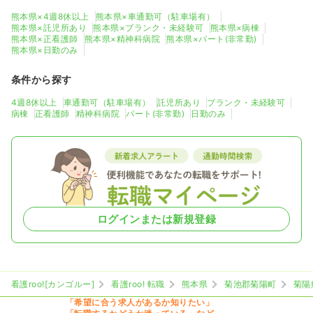
熊本県×4週8休以上
熊本県×車通勤可（駐車場有）
熊本県×託児所あり
熊本県×ブランク・未経験可
熊本県×病棟
熊本県×正看護師
熊本県×精神科病院
熊本県×パート(非常勤)
熊本県×日勤のみ
条件から探す
4週8休以上
車通勤可（駐車場有）
託児所あり
ブランク・未経験可
病棟
正看護師
精神科病院
パート(非常勤)
日勤のみ
ログインまたは新規登録
看護roo![カンゴルー]
看護roo! 転職
熊本県
菊池郡菊陽町
菊陽
「希望に合う求人があるか知りたい」