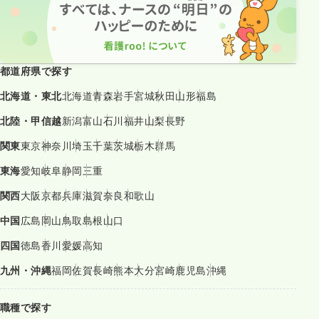
都道府県で探す
北海道・東北
北海道
青森
岩手
宮城
秋田
山形
福島
北陸・甲信越
新潟
富山
石川
福井
山梨
長野
関東
東京
神奈川
埼玉
千葉
茨城
栃木
群馬
東海
愛知
岐阜
静岡
三重
関西
大阪
京都
兵庫
滋賀
奈良
和歌山
中国
広島
岡山
鳥取
島根
山口
四国
徳島
香川
愛媛
高知
九州・沖縄
福岡
佐賀
長崎
熊本
大分
宮崎
鹿児島
沖縄
職種で探す