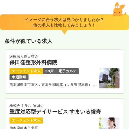
一時募集休止
日勤のみ（常勤）
18.4〜19.9
給与
万円
/月
賞与3.95ヶ月
※一例
イメージに合う求人は見つかりましたか？
時間
8:30～17:00
（休憩60分）
他の求人も比較してみましょう！
土日祝休み
担当業務未経験可
ブランク可
新卒可
第二新卒可
月給19万円以上可
条件が似ている求人
気になる
詳細を見る
医療法人保田窪会
保田窪整形外科病院
エージェント求人
39床
電子カルテ
車通勤可
熊本県熊本市東区
/ 東海学園前駅（ＪＲ豊肥本線） 車
6分
株式会社 ReLife aid
重度対応型デイサービス すまいる縁寿
エージェント求人
熊本県熊本市北区