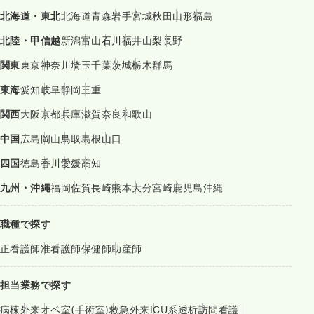
北海道・東北
北海道
青森
岩手
宮城
秋田
山形
福島
北陸・甲信越
新潟
富山
石川
福井
山梨
長野
関東
東京
神奈川
埼玉
千葉
茨城
栃木
群馬
東海
愛知
岐阜
静岡
三重
関西
大阪
京都
兵庫
滋賀
奈良
和歌山
中国
広島
岡山
鳥取
島根
山口
四国
徳島
香川
愛媛
高知
九州・沖縄
福岡
佐賀
長崎
熊本
大分
宮崎
鹿児島
沖縄
職種で探す
正看護師
准看護師
保健師
助産師
担当業務で探す
病棟
外来
オペ室(手術室)
救急外来
ICU系
透析
訪問看護