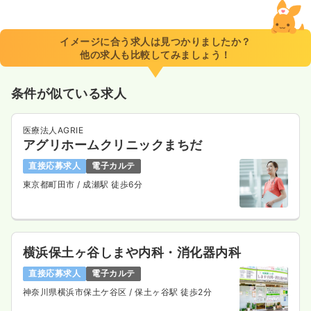
1,900
給与
時給
円〜
時間
9:00～17:00
イメージに合う求人は見つかりましたか？
他の求人も比較してみましょう！
土日祝休み
オンコールあり
担当業務未経験可
ブランク可
新卒可
第二新卒可
時給1,900円以上可
条件が似ている求人
気になる
詳細を見る
医療法人AGRIE
アグリホームクリニックまちだ
直接応募求人
電子カルテ
東京都町田市
/ 成瀬駅 徒歩6分
横浜保土ヶ谷しまや内科・消化器内科
直接応募求人
電子カルテ
神奈川県横浜市保土ケ谷区
/ 保土ヶ谷駅 徒歩2分