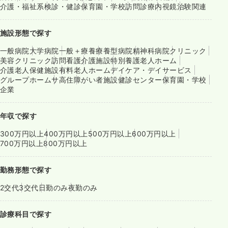
介護・福祉系
検診・健診
保育園・学校
訪問診療
内視鏡
治験関連
施設形態で探す
一般病院
大学病院
一般＋療養
療養型病院
精神科病院
クリニック
美容クリニック
訪問看護
介護施設
特別養護老人ホーム
介護老人保健施設
有料老人ホーム
デイケア・デイサービス
グループホーム
サ高住
障がい者施設
健診センター
保育園・学校
企業
年収で探す
300万円以上
400万円以上
500万円以上
600万円以上
700万円以上
800万円以上
勤務形態で探す
2交代
3交代
日勤のみ
夜勤のみ
診療科目で探す