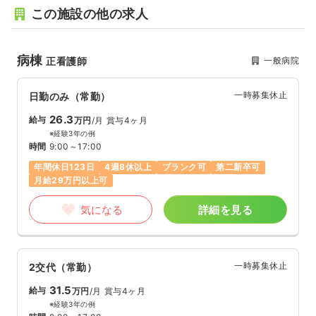
この施設の他の求人
病棟
一般病院
正看護師
一時募集休止
日勤のみ（常勤）
26.3
給与
万円
/月
賞与4ヶ月
※経験3年の例
時間
9:00～17:00
年間休日123日
4週8休以上
ブランク可
第二新卒可
月給29万円以上可
気になる
詳細を見る
一時募集休止
2交代（常勤）
31.5
給与
万円
/月
賞与4ヶ月
※経験3年の例