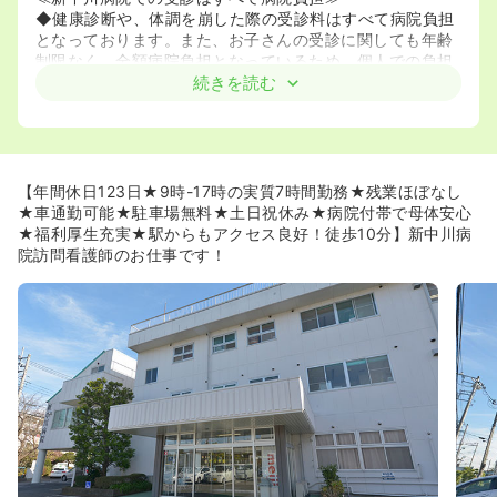
◆健康診断や、体調を崩した際の受診料はすべて病院負担
となっております。また、お子さんの受診に関しても年齢
制限なく、全額病院負担となっているため、個人での負担
を極力減らすことが可能です。
続きを読む
◆また、3年以上勤続すると退職金に加え、企業年金も支
給されます。
≪子育てのしやすい職場！県から認定≫
◆平成20年に、子育てする親が働きやすい病院として「か
【年間休日123日★9時-17時の実質7時間勤務★残業ほぼなし
ながわ子育て応援団」に認定されました。保育室を利用し
★車通勤可能★駐車場無料★土日祝休み★病院付帯で母体安心
ながら働く方や、10：00～15：00の時短勤務をしている
★福利厚生充実★駅からもアクセス良好！徒歩10分】新中川病
方もいらっしゃいます。ご家庭の状況に合わせた勤務が可
院訪問看護師のお仕事です！
能です。
◆横浜市の認可保育園である保育施設「ほうゆう」に入れ
なかった場合にも保育補助として云万円という単位で補填
して下さいます。
◆また、完全週休二日制で、年間休日124日あること、有
給消化率が80％であることも、子育てのしやすさにつなが
っています。
≪グループ間での異動も可能≫
◆同法人に急性期の湘南泉病院、精神科の横浜ほうゆう病
院をはじめとし、老人介護施設も持っている為、法人とし