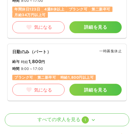
時間
9:00～17:00
年間休日123日
4週8休以上
ブランク可
第二新卒可
月給34万円以上可
気になる
詳細を見る
一時募集休止
日勤のみ（パート）
1,800
給与
時給
円
時間
9:00～17:00
ブランク可
第二新卒可
時給1,800円以上可
気になる
詳細を見る
訪問看護
一般病院
正看護師
すべての求人を見る
1
一時募集休止
日勤のみ（パート）