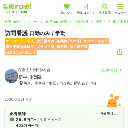
気になる
登録/ログイン
求人検索
メニュー
看護roo![カンゴルー]
看護roo! 転職
神奈川県
横浜市
横浜市泉
訪問看護
日勤のみ / 常勤
エージェント求人
土日祝休み
年間休日123日
オンコールあり
担当業務未経験可
ブランク可
新卒可
第二新卒可
月給34万円以上可
医療法人社団鵬友会
施設情報
新中川病院
神奈川県横浜市泉区 / 南万騎が原駅 徒歩10分
2026/05/21 更新
正看護師
一時募集休止
29.8
賞与 4ヶ月
万円〜
/月
453
万円〜
/年