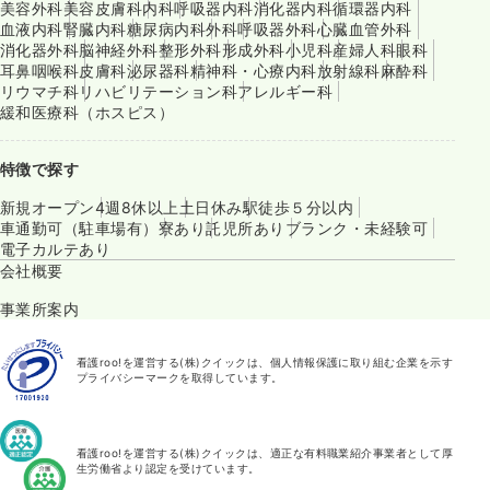
美容外科
美容皮膚科
内科
呼吸器内科
消化器内科
循環器内科
血液内科
腎臓内科
糖尿病内科
外科
呼吸器外科
心臓血管外科
消化器外科
脳神経外科
整形外科
形成外科
小児科
産婦人科
眼科
耳鼻咽喉科
皮膚科
泌尿器科
精神科・心療内科
放射線科
麻酔科
リウマチ科
リハビリテーション科
アレルギー科
緩和医療科（ホスピス）
特徴で探す
新規オープン
4週8休以上
土日休み
駅徒歩５分以内
車通勤可（駐車場有）
寮あり
託児所あり
ブランク・未経験可
電子カルテあり
会社概要
事業所案内
看護roo!を運営する(株)クイックは、個人情報保護に取り組む企業を示す
プライバシーマークを取得しています。
看護roo!を運営する(株)クイックは、適正な有料職業紹介事業者として厚
生労働省より認定を受けています。