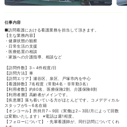
て急性期から慢性期、在宅に至るまで幅広い看護を提供し
ております。グループ内異動も可能なので、様々な分野で
のスキルアップができます♪
仕事内容
≪勤続年数10年以上★非常に定着率が高い職場！≫
◆2013年に行われた法人の30周年記念にて、同院の職員
■訪問看護における看護業務を担当して頂きます。
は「勤続年数が長い」と多く表彰されております。勤続年
【主な業務内容】
数10年以上の方が多く、28年間勤続されている方もいらっ
・健康状態の観察
しゃいます定着率が高い理由は、ドクターと看護部の関係
・日常生活の支援
性が良いためです。ドクターと看護部は、同じ職場の仲間
・医療処置の相談
としての意識あります。
・家族への介護指導、相談など
【訪問件数】3～4件程度/日
【訪問方法】車
【訪問エリア】瀬谷区、泉区、戸塚市内を中心
【看護師数】7名程度（常勤4名・非常勤3名）
【利用者数】約80名、医療保険2割、介護保険8割
【利用者層】高齢者がメインです。
【疾患層】落ち着いている方がほとんどです。コメデディカル
スタッフが5～6名在籍
【オンコール】所持月7～9回（実働は2～3回/月によって回数
は変動いたします） ※電話は週1程度。
【フォローについて】・先輩看護師が、同行訪問についてくれ
ます。