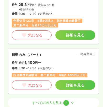
25.3
給与
万円
/月
賞与4.8ヶ月
※経験5年の例
時間
8:30～17:30
（休憩60分）
年間休日123日
4週8休以上
担当業務未経験可
第二新卒可
月給26万円以上可
気になる
詳細を見る
一時募集休止
日勤のみ（パート）
1,400
給与
時給
円〜
時間
8:30～17:30
（休憩60分）
担当業務未経験可
第二新卒可
時給1,400円以上可
気になる
詳細を見る
外来
一般病院
正・准看護師
すべての求人を見る
2