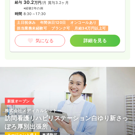
当する回数が多ければ多いほど負担が増していきます。白ゆり
30.2
給与
万円
/月
賞与3.2ヶ月
では利用者様の安心と看護スタッフの負担軽減を同時に達成す
※経験2年の例
るために人員確保と拠点展開をすすめています。人員が増えれ
時間
8:30～17:30
ば増えるほど、一人当たりのオンコール対応の回数が減り、負
土日祝休み
年間休日120日
オンコールあり
担を少なくすることが可能になります。これまでの看護師増員
担当業務未経験可
ブランク可
月給34万円以上可
により、オンコール当番を月2～3回に減らすことができまし
た。これは訪問看護の業界においても、かなり少ない当番回数
気になる
詳細を見る
ですが、今後も看護師が増えていくことで、オンコール当番の
回数はさらに減っていく予定です。
◆長距離移動の負担の軽減
訪問看護は、施設での看護とは異なり、利用者様のご自宅やご
入居先までお伺いする必要があります。そのため、事業所から
訪問先までの距離が離れていると、それだけ事故に遭う確率が
上がり、往復するだけで多大な時間と体力を消費することにな
ります。
白ゆりでは、スタッフの長距離移動の負担を軽減する取り組み
として、事業所数を増やし、各事業所の受け持つエリアを狭く
新規オープン
することで、訪問先への移動距離が短くなるようにしていま
す。現在、札幌に7事業所、函館に3事業所を展開しています
株式会社メディカルシャトー
が、今後さらに拠点拡大を行い、スタッフの移動の負担を軽減
訪問看護リハビリステーション白ゆり新さっ
する取り組みを行っていきます。
ぽろ厚別出張所
◆働きに見合った所得を実現
エージェント求人
車通勤可