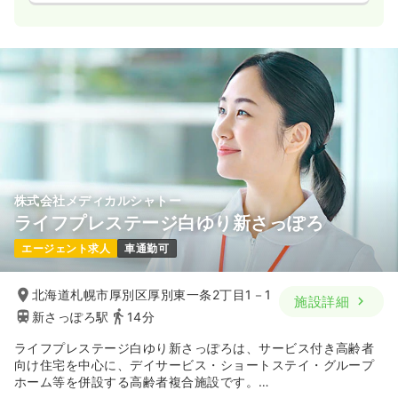
◆長距離移動の負担の軽減
訪問看護は、施設での看護とは異なり、利用者様のご自宅やご
入居先までお伺いする必要があります。そのため、事業所から
訪問先までの距離が離れていると、それだけ事故に遭う確率が
上がり、往復するだけで多大な時間と体力を消費することにな
ります。
白ゆりでは、スタッフの長距離移動の負担を軽減する取り組み
として、事業所数を増やし、各事業所の受け持つエリアを狭く
することで、訪問先への移動距離が短くなるようにしていま
す。現在、札幌に7事業所、函館に3事業所を展開しています
が、今後さらに拠点拡大を行い、スタッフの移動の負担を軽減
株式会社メディカルシャトー
する取り組みを行っていきます。
ライフプレステージ白ゆり新さっぽろ
◆働きに見合った所得を実現
エージェント求人
車通勤可
白ゆりでは、たくさん働いたスタッフには、それに見合った所
得を実現できる制度を構築しています。
オンコール手当、年2回の賞与、車両借り上げ手当、インセンテ
北海道札幌市厚別区厚別東一条2丁目1－1
施設詳細
ィブ制度など、基本給与以外に受け取れる手当を充実させてい
新さっぽろ駅
14分
ます。
オンコール手当は、対応の有無に関わらず所定の金額が支給さ
ライフプレステージ白ゆり新さっぽろは、サービス付き高齢者
れ、インセンティブ制度は、入社7ヶ月目より、80時間以上の
向け住宅を中心に、デイサービス・ショートステイ・グループ
稼働を達成した職員に対して1時間につき3,500円が支給される
ホーム等を併設する高齢者複合施設です。
など、勤務実態に見合った手当が支給される仕組みになってい