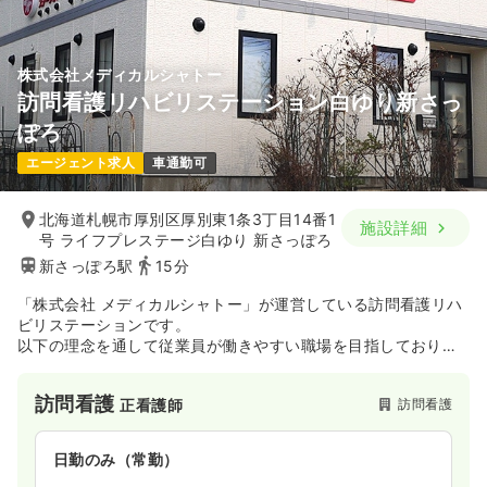
株式会社メディカルシャトー
訪問看護リハビリステーション白ゆり新さっ
ぽろ
エージェント求人
車通勤可
北海道札幌市厚別区厚別東1条3丁目14番1
施設詳細
号 ライフプレステージ白ゆり 新さっぽろ
新さっぽろ駅
15分
「株式会社 メディカルシャトー」が運営している訪問看護リハ
ビリステーションです。
以下の理念を通して従業員が働きやすい職場を目指しておりま
す。
訪問看護
訪問看護
正看護師
◆オンコール対応の削減
利用者様の視点でみるとオンコールへの対応は手厚ければ手厚
いほど良いでしょう。
日勤のみ（常勤）
しかし、看護を行う立場の皆様の視点に立つとオンコールを担