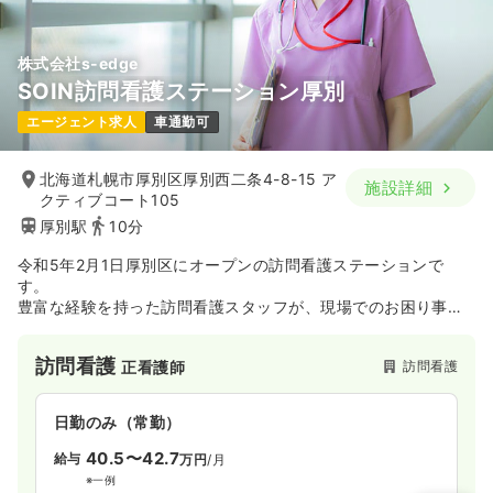
株式会社s-edge
SOIN訪問看護ステーション厚別
エージェント求人
車通勤可
北海道札幌市厚別区厚別西二条4-8-15 ア
施設詳細
クティブコート105
厚別駅
10分
令和5年2月1日厚別区にオープンの訪問看護ステーションで
す。
豊富な経験を持った訪問看護スタッフが、現場でのお困り事を
サポート・定期的に勉強会も開催しています。
訪問看護
訪問看護
正看護師
日勤のみ（常勤）
40.5〜42.7
給与
万円
/月
※一例