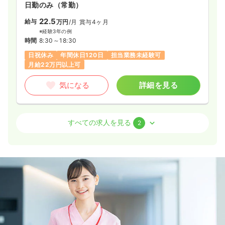
日勤のみ（常勤）
22.5
一時募集休止
給与
日勤のみ（常勤）
万円
/月
賞与4ヶ月
※経験3年の例
22.1〜28.9
給与
万円
/月
賞与4.5ヶ月
時間
8:30～18:30
※一例
日祝休み
年間休日120日
担当業務未経験可
時間
8:45～17:00
（休憩60分）
月給22万円以上可
日祝休み
オンコールあり
担当業務未経験可
ブランク可
月給28万円以上可
気になる
詳細を見る
気になる
詳細を見る
病棟
クリニック
正看護師
すべての求人を見る
2
介護・福祉系
一般＋療養
正・准看護師
一時募集休止
2交代（常勤）
26.3
一時募集休止
給与
日勤のみ（常勤）
万円
/月
賞与4ヶ月
※経験4年の例
20.6
給与
万円〜
/月
賞与4.5ヶ月
時間
8:30～18:30
※一例
年間休日120日
月給32万円以上可
時間
8:45～17:30
（休憩60分）
日祝休み
ブランク可
月給20万円以上可
気になる
詳細を見る