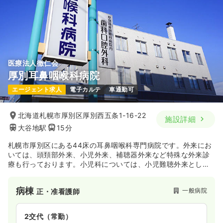
医療法人徹仁会
厚別耳鼻咽喉科病院
エージェント求人
電子カルテ
車通勤可
北海道札幌市厚別区厚別西五条1-16-22
施設詳細
大谷地駅
15分
札幌市厚別区にある44床の耳鼻咽喉科専門病院です。外来にお
いては、頭頚部外来、小児外来、補聴器外来など特殊な外来診
療も行っております。小児科については、小児難聴外来として
新生児聴覚スクリーニングを実施をしております。基本的な看
護内容や耳鼻科の看護内容が記載されたマニュアルを貸与頂
病棟
一般病院
正・准看護師
き、勉強することができる教育体制に強みを持つ病院です。
2交代（常勤）