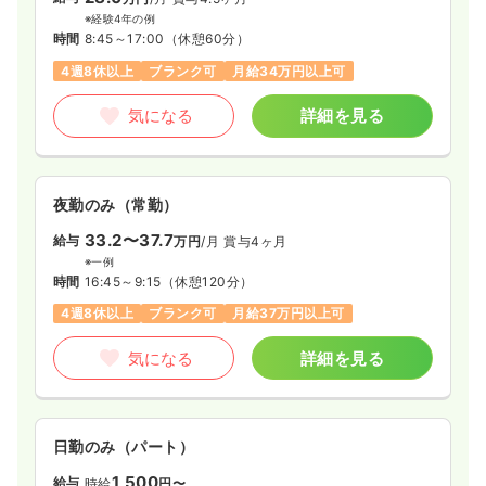
※経験4年の例
時間
8:45～17:00
（休憩60分）
4週8休以上
ブランク可
月給34万円以上可
気になる
詳細を見る
夜勤のみ（常勤）
33.2〜37.7
給与
万円
/月
賞与4ヶ月
※一例
時間
16:45～9:15
（休憩120分）
4週8休以上
ブランク可
月給37万円以上可
気になる
詳細を見る
日勤のみ（パート）
1,500
給与
時給
円〜