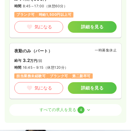
時間
8:45～17:00
（休憩60分）
ブランク可
時給1,500円以上可
気になる
詳細を見る
一時募集休止
夜勤のみ（パート）
3.2
給与
万円
/回
時間
16:45～9:15
（休憩120分）
担当業務未経験可
ブランク可
第二新卒可
気になる
詳細を見る
病棟
一般＋療養
正看護師 / 管理職
すべての求人を見る
4
2交代（常勤）