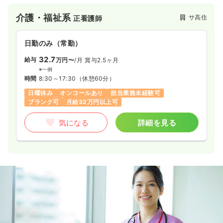
看護師は施設入居者約60名を対象とした看護業務を担当しま
ます。
す。
個々の頑張りが会社を作り、利用者様へのより一層の訪問看護
介護・福祉系
サ高住
正看護師
外部訪問はなく、施設内で利用者様に継続的に関わることがで
サービスを生み出すと考えていますので、皆さんには働きに応
きる環境です。
じた所得をしっかりと得ていただける環境づくりを行っていま
日勤のみ（常勤）
す。
32.7
給与
万円〜
/月
賞与2.5ヶ月
※一例
時間
8:30～17:30
（休憩60分）
日曜休み
オンコールあり
担当業務未経験可
ブランク可
月給32万円以上可
気になる
詳細を見る