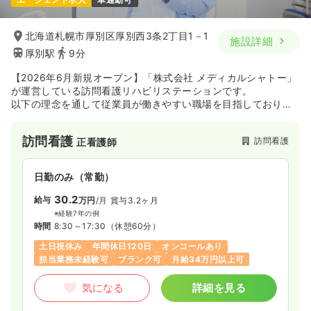
白ゆりでは、たくさん働いたスタッフには、それに見合った所
得を実現できる制度を構築しています。
オンコール手当、年2回の賞与、車両借り上げ手当、インセンテ
北海道札幌市厚別区厚別西3条2丁目1－1
施設詳細
ィブ制度など、基本給与以外に受け取れる手当を充実させてい
厚別駅
9分
ます。
オンコール手当は、対応の有無に関わらず所定の金額が支給さ
【2026年6月新規オープン】「株式会社 メディカルシャトー」
れ、インセンティブ制度は、入社7ヶ月目より、80時間以上の
が運営している訪問看護リハビリステーションです。
稼働を達成した職員に対して1時間につき3,500円が支給される
以下の理念を通して従業員が働きやすい職場を目指しておりま
など、勤務実態に見合った手当が支給される仕組みになってい
す。
ます。
個々の頑張りが会社を作り、利用者様へのより一層の訪問看護
訪問看護
訪問看護
正看護師
◆オンコール対応の削減
サービスを生み出すと考えていますので、皆さんには働きに応
利用者様の視点でみるとオンコールへの対応は手厚ければ手厚
じた所得をしっかりと得ていただける環境づくりを行っていま
いほど良いでしょう。
日勤のみ（常勤）
す。
しかし、看護を行う立場の皆様の視点に立つとオンコールを担
当する回数が多ければ多いほど負担が増していきます。白ゆり
30.2
給与
万円
/月
賞与3.2ヶ月
では利用者様の安心と看護スタッフの負担軽減を同時に達成す
※経験7年の例
るために人員確保と拠点展開をすすめています。人員が増えれ
時間
8:30～17:30
（休憩60分）
ば増えるほど、一人当たりのオンコール対応の回数が減り、負
土日祝休み
年間休日120日
オンコールあり
担を少なくすることが可能になります。これまでの看護師増員
担当業務未経験可
ブランク可
月給34万円以上可
により、オンコール当番を月2～3回に減らすことができまし
た。これは訪問看護の業界においても、かなり少ない当番回数
気になる
詳細を見る
ですが、今後も看護師が増えていくことで、オンコール当番の
回数はさらに減っていく予定です。