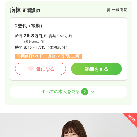
患者様がいるため、どこにいっても通用する看護師を目指せま
病棟
一般病院
正看護師
す。大谷地駅から徒歩2分とアクセスが良く、電子カルテを始め
とする医療設備も充実しております。
2交代（常勤）
29.8
給与
万円
/月
賞与3.53ヶ月
※経験3年の例
時間
8:45～17:15
（休憩60分）
年間休日120日
月給34万円以上可
気になる
詳細を見る
外来
一般病院
正看護師
すべての求人を見る
2
日勤のみ（常勤）
27.2
給与
万円〜
/月
賞与3.53ヶ月
NEW
※経験10年の例
時間
8:45～17:15
（休憩60分）
日祝休み
年間休日120日
オンコールあり