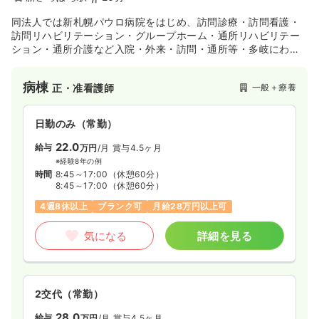
同法人では新札幌パウロ病院をはじめ、訪問診療・訪問看護・
訪問リハビリテーション・グループホーム・通所リハビリテー
ション・通所介護など入院・外来・訪問・通所等・多岐にわた
り、地域に根差した総合的医療、介護を実践しております。平
成28年には「札幌リハビリテーションセンター」を新設しまし
病棟
一般＋療養
正・准看護師
た！回復期リハビリテーション病棟は札幌市内で1位2位を争う
病床を誇っており市外から紹介されてくる患者さんもいらっし
ゃいます！リハビリテーション科専門医師と回復期リハ専門看
日勤のみ（常勤）
護師、介護職員、リハビリテーションセラピストも増員し、回
復期から退院後の生活までをサポートしています！
22.0
給与
万円
/月
賞与4.5ヶ月
※経験8年の例
時間
8:45～17:00
（休憩60分）
8:45～17:00
（休憩60分）
4週8休以上
ブランク可
月給28万円以上可
気になる
詳細を見る
2交代（常勤）
28.0
給与
万円
/月
賞与4.5ヶ月