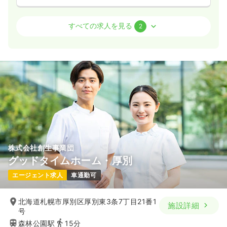
外来
一般病院
正・准看護師
すべての求人を見る
2
日勤のみ（常勤）
25.7
給与
万円
/月
賞与4ヶ月
※経験13年の例
時間
8:45～17:15
（休憩60分）
日祝休み
オンコールあり
担当業務未経験可
ブランク可
第二新卒可
月給25万円以上可
気になる
詳細を見る
株式会社創生事業団
グッドタイムホーム・厚別
一時募集休止
日勤のみ（パート）
エージェント求人
車通勤可
1,300
給与
時給
円〜
時間
8:45～17:15
北海道札幌市厚別区厚別東3条7丁目21番1
施設詳細
号
日祝休み
オンコールあり
担当業務未経験可
森林公園駅
15分
ブランク可
第二新卒可
時給1,300円以上可