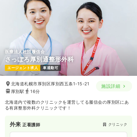
23.9〜28.9
給与
万円
/月
賞与4.5ヶ月
※一例
時間
8:45～17:00
月給28万円以上可
気になる
詳細を見る
医療法人社団履信会
外来
一般＋療養
正看護師
さっぽろ厚別通整形外科
エージェント求人
車通勤可
一時募集休止
日勤のみ（常勤）
18.7〜26.6
給与
万円
/月
賞与4.5ヶ月
北海道札幌市厚別区厚別西五条1-15-21
施設詳細
※一例
厚別駅
16分
時間
8:45～17:00
（休憩60分）
土日祝休み
年間休日120日
月給26万円以上可
北海道内で複数のクリニックを運営してる履信会の厚別区にあ
る有床整形外科クリニックです！
気になる
詳細を見る
外来
クリニック
正看護師
訪問看護
一般＋療養
正看護師