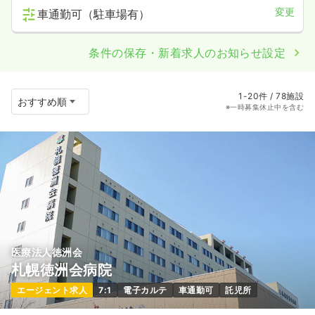
変更
車通勤可（駐車場有）
条件の保存・新着求人のお知らせ設定
1-20件 / 78施設
※一時募集休止中を含む
医療法人徳洲会
札幌徳洲会病院
エージェント求人
7:1
電子カルテ
車通勤可
託児所