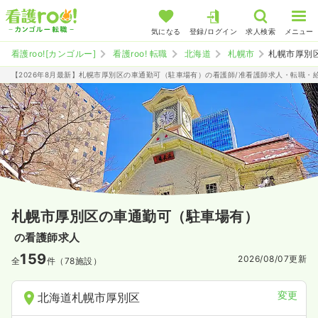
気になる
登録/ログイン
求人検索
メニュー
看護roo![カンゴルー]
看護roo! 転職
北海道
札幌市
札幌市厚別
【2026年8月最新】札幌市厚別区の車通勤可（駐車場有）の看護師/准看護師求人・転職・
札幌市厚別区の車通勤可（駐車場有）
の看護師求人
159
2026/08/07
更新
全
件（78施設）
変更
北海道札幌市厚別区