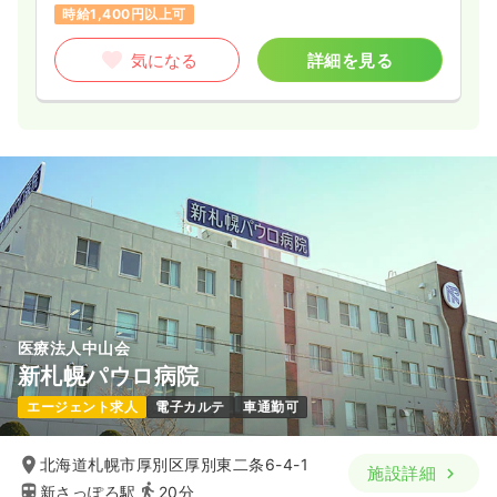
時給1,400円以上可
気になる
詳細を見る
医療法人中山会
新札幌パウロ病院
エージェント求人
電子カルテ
車通勤可
北海道札幌市厚別区厚別東二条6-4-1
施設詳細
新さっぽろ駅
20分