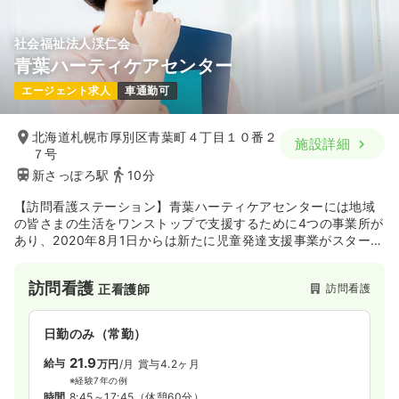
社会福祉法人渓仁会
青葉ハーティケアセンター
エージェント求人
車通勤可
北海道札幌市厚別区青葉町４丁目１０番２
施設詳細
７号
新さっぽろ駅
10分
【訪問看護ステーション】青葉ハーティケアセンターには地域
の皆さまの生活をワンストップで支援するために4つの事業所が
あり、2020年8月1日からは新たに児童発達支援事業がスタート
します。子どもから高齢者まで、誰もが住み慣れた地域で安心
して心豊かに暮らすことができる社会の実現に貢献できりょう
訪問看護
訪問看護
正看護師
勤めております。
日勤のみ（常勤）
21.9
給与
万円
/月
賞与4.2ヶ月
※経験7年の例
時間
8:45～17:45
（休憩60分）