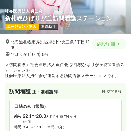
気になる
詳細を見る
社会医療法人貞仁会
オペ室(手術室)
クリニック
正看護師
新札幌ひばりが丘訪問看護ステーション
エージェント求人
車通勤可
一時募集休止
日勤のみ（常勤）
23.5
給与
万円
/月
賞与4ヶ月
北海道札幌市厚別区厚別中央三条2丁目12-
施設詳細
※一例
40
時間
8:30～18:30
ひばりが丘駅
6分
日祝休み
年間休日120日
月給36万円以上可
≪訪問看護：社会医療法人貞仁会 新札幌ひばりが丘訪問看護ス
テーション≫
気になる
詳細を見る
社会医療法人貞仁会が運営する訪問看護ステーションです。
予防ケアから看取りまで病院連携がある安心感と、チームワー
クを重視した関わりで「その人らしさ」を支援できるステーシ
訪問看護
訪問看護
正・准看護師
ョンです♪
日勤のみ（常勤）
22.1〜28.0
給与
万円
/月
賞与4ヶ月
※一例
時間
8:45～17:15
（休憩60分）