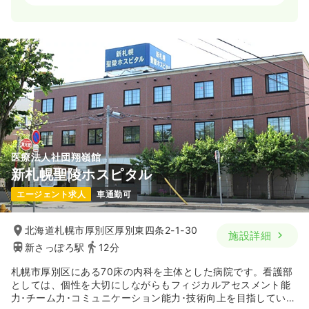
日勤のみ（常勤）
26.8
給与
万円〜
/月
賞与3.33ヶ月
※一例
時間
7:30～16:00
（休憩60分）
4週8休以上
月給26万円以上可
気になる
詳細を見る
医療法人社団翔嶺館
病棟
一般病院
助産師
新札幌聖陵ホスピタル
エージェント求人
車通勤可
一時募集休止
2交代（常勤）
33.6
給与
万円
/月
賞与3ヶ月
北海道札幌市厚別区厚別東四条2-1-30
施設詳細
※経験6年の例
新さっぽろ駅
12分
時間
8:30～17:00
月給33万円以上可
札幌市厚別区にある70床の内科を主体とした病院です。看護部
としては、個性を大切にしながらもフィジカルアセスメント能
力･チーム力･コミュニケーション能力･技術向上を目指していま
気になる
詳細を見る