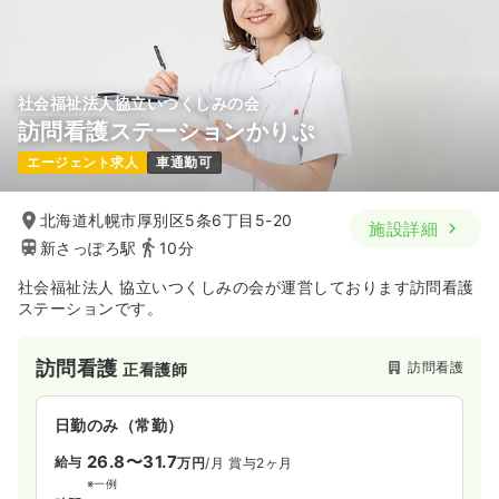
担当業務未経験可
月給26万円以上可
気になる
詳細を見る
社会福祉法人協立いつくしみの会
訪問看護ステーションかりぷ
その他
一般病院
正看護師
エージェント求人
車通勤可
一時募集休止
日勤のみ（常勤）
北海道札幌市厚別区5条6丁目5-20
施設詳細
23.3〜29.2
給与
万円
/月
賞与3.53ヶ月
新さっぽろ駅
10分
※一例
時間
8:45～17:15
（休憩60分）
社会福祉法人 協立いつくしみの会が運営しております訪問看護
日祝休み
年間休日120日
月給29万円以上可
ステーションです。
気になる
詳細を見る
訪問看護
訪問看護
正看護師
日勤のみ（常勤）
26.8〜31.7
給与
万円
/月
賞与2ヶ月
※一例