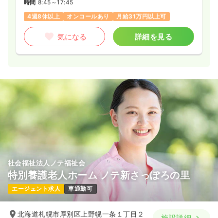
時間
8:45～17:45
4週8休以上
オンコールあり
月給31万円以上可
気になる
詳細を見る
社会福祉法人ノテ福祉会
特別養護老人ホーム ノテ新さっぽろの里
エージェント求人
車通勤可
北海道札幌市厚別区上野幌一条１丁目２
施設詳細