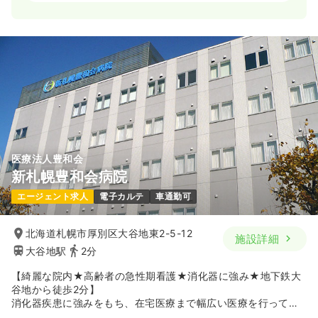
日勤のみ（常勤）
20.5
給与
万円〜
/月
賞与4.5ヶ月
※一例
時間
9:00～18:00
（休憩60分）
日祝休み
年間休日123日
月給20万円以上可
気になる
詳細を見る
医療法人豊和会
新札幌豊和会病院
一時募集休止
日勤のみ（パート）
エージェント求人
電子カルテ
車通勤可
1,700
給与
時給
円
時間
9:00～18:00
（休憩60分）
北海道札幌市厚別区大谷地東2-5-12
施設詳細
日祝休み
時給1,700円以上可
大谷地駅
2分
気になる
詳細を見る
【綺麗な院内★高齢者の急性期看護★消化器に強み★地下鉄大
谷地から徒歩2分】
消化器疾患に強みをもち、在宅医療まで幅広い医療を行ってい
る病院です。特に高齢者看護に特化をしております。多科目の