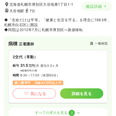
北海道札幌市厚別区大谷地東1丁目1-1
施設詳細
大谷地駅
7分
◆「生命だけは平等」「健康と生活を守る」を理念に1983年、
札幌市白石区に開設
◆同院は2012年7月に札幌市厚別区へ新築移転
病棟
一般病院
正看護師
2交代（常勤）
31.5
給与
万円
/月
賞与3.3ヶ月
※経験6年の例
時間
8:30～17:00
（休憩60分）
第二新卒可
月給33万円以上可
気になる
詳細を見る
透析
一般病院
正看護師
すべての求人を見る
2