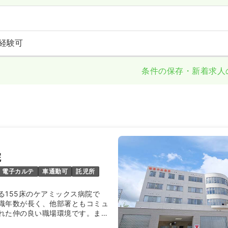
経験可
条件の保存・新着求人
院
電子カルテ
車通勤可
託児所
る155床のケアミックス病院で
職年数が長く、他部署ともコミュ
れた仲の良い職場環境です。また
いる事もあり、多数のママさんナ