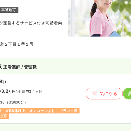
車通勤可
が運営するサービス付き高齢者向
宮２丁目１番１号
系
正看護師 / 管理職
勤）
3.2
万円
/月
賞与3.4ヶ月
気になる
:30
（休憩60分）
日
4週8休以上
オンコールあり
ブランク可
以上可