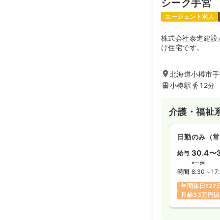
シーク手宮
エージェント求人
株式会社泰進建設
け住宅です。
北海道小樽市手
小樽駅
12分
介護・福祉
日勤のみ（常
30.4〜3
給与
※一例
時間
8:30～17
年間休日127
月給33万円