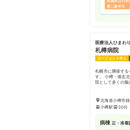
年間休日120
第二新卒可
医療法人ひまわ
札樽病院
エージェント求人
札幌市に隣接する
す。 小樽・後志
院として多くの脳
います。24時間
マさんナースが活
北海道小樽市銭函
小樽駅
30分
病棟
正・准看