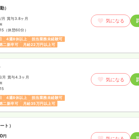
勤）
円
/月
賞与3.8ヶ月
気になる
例
15
（休憩60分）
日
4週8休以上
担当業務未経験可
第二新卒可
月給22万円以上可
）
円
/月
賞与4.3ヶ月
気になる
例
15
日
4週8休以上
担当業務未経験可
第二新卒可
月給35万円以上可
ート）
20
円
気になる