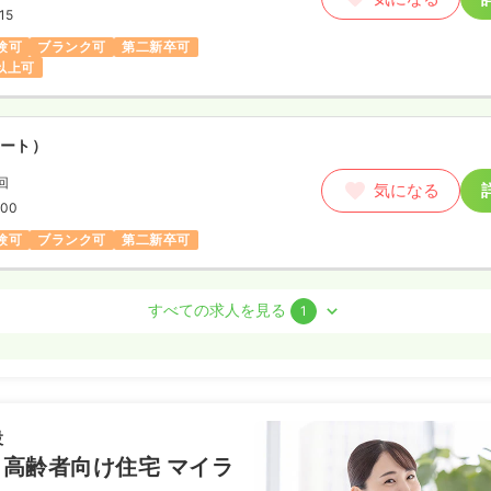
15
験可
ブランク可
第二新卒可
円以上可
ート）
回
気になる
:00
験可
ブランク可
第二新卒可
すべての求人を見る
1
勤）
円
/月
賞与4.3ヶ月
気になる
例
設
45
高齢者向け住宅 マイラ
間休日120日
担当業務未経験可
ブランク可
新卒可
月給29万円以上可