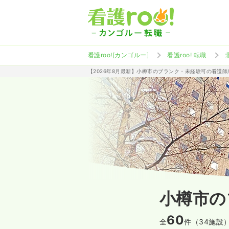
看護roo![カンゴルー]
看護roo! 転職
【2026年8月最新】小樽市のブランク・未経験可の看護師
小樽市の
60
全
件（34施設