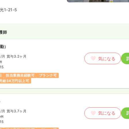
います。
1-21-5
護師
勤）
円
/月
賞与3.2ヶ月
気になる
例
15
日
担当業務未経験可
ブランク可
月給34万円以上可
）
円
/月
賞与3.7ヶ月
気になる
の例
15