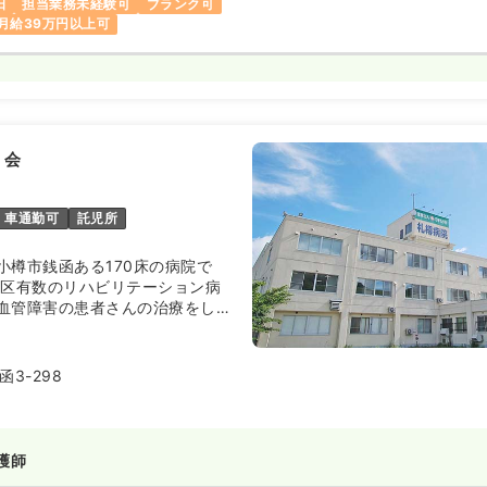
日
担当業務未経験可
ブランク可
月給39万円以上可
り会
車通勤可
託児所
小樽市銭函ある170床の病院で
北区有数のリハビリテーション病
血管障害の患者さんの治療をして
託児所を完備しており、多数のマ
躍中です。
3-298
護師