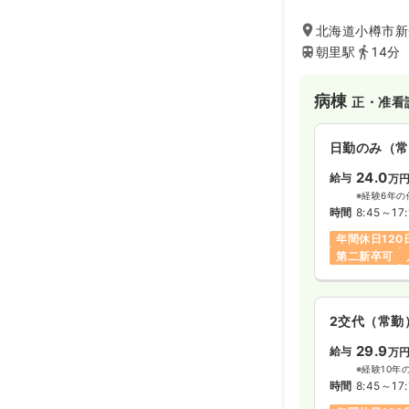
ースが活躍されて
北海道小樽市新光
朝里駅
14分
病棟
正・准看
日勤のみ（常
24.0
給与
万
※経験6年の
時間
8:45～17:
年間休日120
第二新卒可
2交代（常勤
29.9
給与
万
※経験10年
時間
8:45～17: