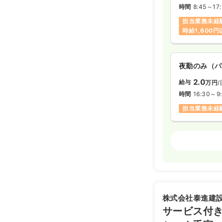
時間
8:45～17:
担当業務未経
時給1,600
夜勤のみ（パ
2.0
給与
万円
/
時間
16:30～9
担当業務未経
透析
正看護師
日勤のみ（常
23.2
給与
万
※経験2年の
株式会社泰進建
時間
7:15～18:
サービス付き
日曜休み
年
新卒可
第二