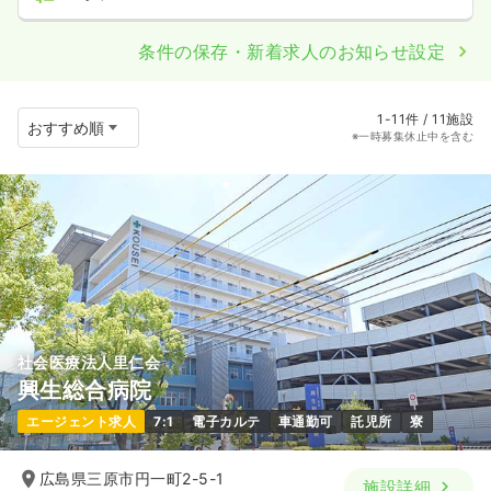
条件の保存・新着求人のお知らせ設定
1-11件 / 11施設
※一時募集休止中を含む
社会医療法人里仁会
興生総合病院
エージェント求人
7:1
電子カルテ
車通勤可
託児所
寮
広島県三原市円一町2-5-1
施設詳細