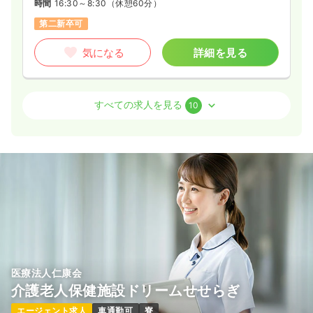
時間
16:30～8:30
（休憩60分）
第二新卒可
気になる
詳細を見る
病棟
一般病院
助産師
すべての求人を見る
10
2交代（常勤）
31.6
給与
万円
/月
賞与4.5ヶ月
※経験3年の例
時間
8:30～17:30
（休憩60分）
オンコールあり
第二新卒可
月給39万円以上可
気になる
詳細を見る
医療法人仁康会
介護老人保健施設ドリームせせらぎ
一時募集休止
日勤のみ（常勤）
エージェント求人
車通勤可
寮