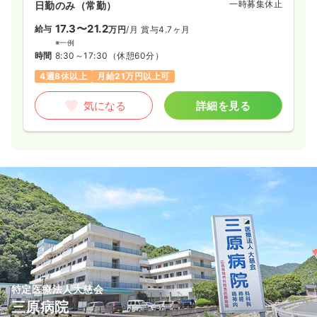
一時募集休止
日勤のみ（常勤）
時間
16:30～9:00
オンコールあり
第二新卒可
17.3〜21.2
給与
万円
/月
賞与4.7ヶ月
※一例
気になる
詳細を見る
時間
8:30～17:30
（休憩60分）
4週8休以上
月給21万円以上可
外来
一般病院
正・准看護師
気になる
詳細を見る
2交代（常勤）
24.5
給与
万円〜
/月
賞与2回
※一例
時間
8:30～17:30
（休憩60分）
第二新卒可
月給24万円以上可
気になる
詳細を見る
特定医療法人大慈会
日勤のみ（パート）
三原病院