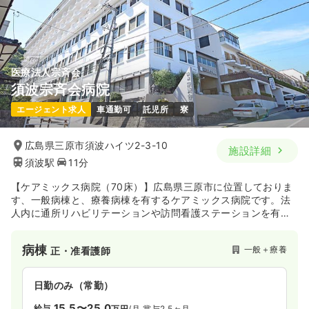
医療法人宗斉会
須波宗斉会病院
エージェント求人
車通勤可
託児所
寮
広島県三原市須波ハイツ2-3-10
施設詳細
須波駅
11分
【ケアミックス病院（70床）】広島県三原市に位置しておりま
す、一般病棟と、療養病棟を有するケアミックス病院です。法
人内に通所リハビリテーションや訪問看護ステーションを有
し、病院診療のみならず､在宅介護にも力を入れていらっしゃい
ます。また予防医学のための人間ドック、機能回復のためのリ
病棟
一般＋療養
正・准看護師
ハビリテーションにも取組まれています。地域に貢献できる福
祉・医療機関として機能していきたいとのお考えをお持ちで
す。
日勤のみ（常勤）
15.5〜25.0
給与
万円
/月
賞与2.5ヶ月