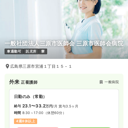
一般社団法人三原市医師会 三原市医師会病院
車通勤可
託児所
寮
広島県三原市宮浦１丁目１５－１
外来
一般病院
正看護師
日勤のみ（常勤）
23.1〜33.2
給与
万円
/月
賞与3.5ヶ月
時間
8:30～17:00
（休憩60分）
4週8休以上