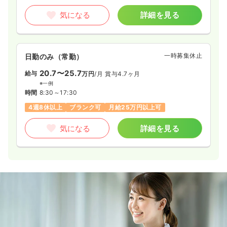
気になる
詳細を見る
一時募集休止
日勤のみ（常勤）
20.7〜25.7
給与
万円
/月
賞与4.7ヶ月
※一例
時間
8:30～17:30
4週8休以上
ブランク可
月給25万円以上可
気になる
詳細を見る