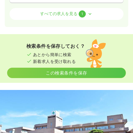
時間
16:30～9:00
訪問看護
第二新卒可
精神科病院
正・准看護師
すべての求人を見る
1
気になる
詳細を見る
日勤のみ（常勤）
20.7
給与
万円〜
/月
賞与4.2ヶ月
オペ室(手術室)
※一例
一般病院
正看護師
検索条件を保存しておく？
時間
8:30～17:00
（休憩60分）
あとから簡単に検索
4週8休以上
担当業務未経験可
ブランク可
新卒可
2交代（常勤）
新着求人を受け取れる
月給20万円以上可
24.5
給与
万円〜
/月
賞与2回
この検索条件を保存
気になる
詳細を見る
※一例
時間
8:30～17:30
（休憩60分）
オンコールあり
第二新卒可
月給24万円以上可
気になる
詳細を見る
一時募集休止
日勤のみ（パート）