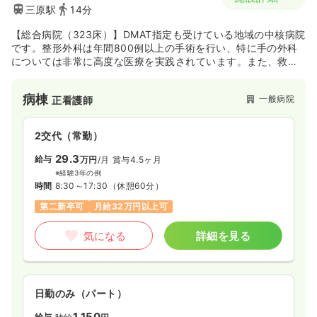
三原駅
14分
【総合病院（323床）】DMAT指定も受けている地域の中核病院
です。整形外科は年間800例以上の手術を行い、特に手の外科
については非常に高度な医療を実践されています。また、救急
医療に力を注がれており、三原・尾道地区のメディカルコント
ロール活動をリードする存在として活躍されてきました。平成
病棟
一般病院
正看護師
21年に新病院として生まれ変わり、災害拠点病院としても地域
により貢献できるように屋上にはヘリポートを設置されていま
す。365日24時間いつでも急患に対応できる体制をとり、年間
2交代（常勤）
1500件以上（平成23年1494件、平成24年1506件、平成25年
1447件）の救急患者を受け入れています。
29.3
給与
万円
/月
賞与4.5ヶ月
※経験3年の例
時間
8:30～17:30
（休憩60分）
第二新卒可
月給32万円以上可
気になる
詳細を見る
日勤のみ（パート）
1,150
給与