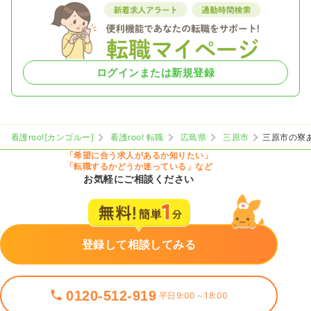
ログインまたは新規登録
看護roo![カンゴルー]
看護roo! 転職
広島県
三原市
三原市の寮
「希望に合う求人があるか知りたい」
「転職するかどうか迷っている」など
お気軽にご相談ください
登録して相談してみる
0120-512-919
平日9:00～18:00