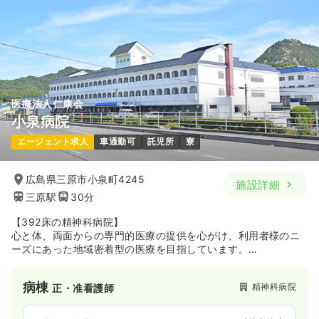
※一例
時間
8:30～17:00
（休憩60分）
新卒可
第二新卒可
月給24万円以上可
気になる
詳細を見る
医療法人仁康会
小泉病院
エージェント求人
車通勤可
託児所
寮
広島県三原市小泉町4245
施設詳細
三原駅
30分
【392床の精神科病院】
心と体、両面からの専門的医療の提供を心がけ、利用者様のニ
ーズにあった地域密着型の医療を目指しています。
また患者様の担当主治医が責任を持って医療サービスを提供い
たします。
病棟
精神科病院
正・准看護師