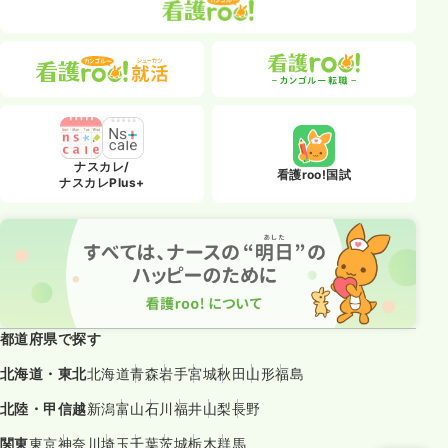
ナスカレ/
看護roo!国試
ナスカレPlus+
都道府県で探す
北海道・東北
北海道
青森
岩手
宮城
秋田
山形
福島
北陸・甲信越
新潟
富山
石川
福井
山梨
長野
関東
東京
神奈川
埼玉
千葉
茨城
栃木
群馬