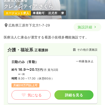
医療法人仁康会
クレメンティア さくら
エージェント求人
車通勤可
託児所
寮
広島県三原市下北方1-7-29
施設詳細
医療法人仁康会が運営する看護小規模多機能施設です。
介護・福祉系
その他介護施設
正看護師
一時募集休止
日勤のみ（常勤）
16.9〜20.1
給与
万円
/月
賞与2回
※一例
時間
8:30～17:30
（休憩60分）
月給20万円以上可
気になる
詳細を見る