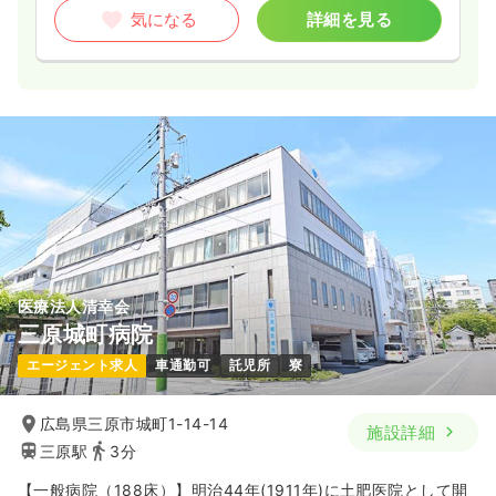
気になる
詳細を見る
医療法人清幸会
三原城町病院
エージェント求人
車通勤可
託児所
寮
広島県三原市城町1-14-14
施設詳細
三原駅
3分
【一般病院（188床）】明治44年(1911年)に土肥医院として開