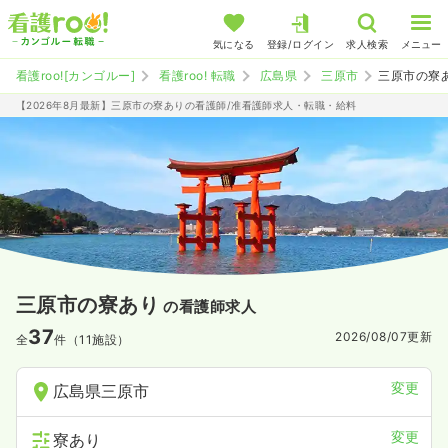
気になる
登録/ログイン
求人検索
メニュー
看護roo![カンゴルー]
看護roo! 転職
広島県
三原市
三原市の寮
【2026年8月最新】三原市の寮ありの看護師/准看護師求人・転職・給料
三原市の寮あり
の看護師求人
37
2026/08/07
更新
全
件（11施設）
変更
広島県三原市
変更
寮あり