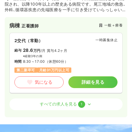
院され、以降100年以上の歴史ある病院です。尾三地域の救急､
外科､循環器疾患の先端医療を一手に引き受けていらっしゃいま
す。広島県の三原・尾道・竹原エリアでは初となる、 「下肢静
脈瘤血管内レーザー装置（ ELVeSレーザー）」による保険適用
病棟
一般＋療養
正看護師
の治療を開始されるなど、常に最新最良の医療サービスを提供
できるようご尽力されています。
一時募集休止
2交代（常勤）
28.6
給与
万円
/月
賞与4.2ヶ月
※経験3年の例
時間
8:30～17:00
（休憩60分）
第二新卒可
月給31万円以上可
気になる
詳細を見る
外来
一般＋療養
正看護師
すべての求人を見る
1
一時募集休止
日勤のみ（常勤）
21.8〜24.9
給与
万円
/月
賞与83.1〜96.1万円