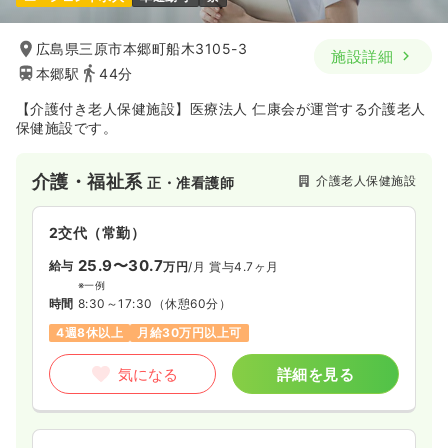
23.6〜35.9
給与
万円
/月
賞与4.5ヶ月
※一例
時間
8:30～17:30
（休憩60分）
広島県三原市本郷町船木3105-3
施設詳細
オンコールあり
第二新卒可
月給35万円以上可
本郷駅
44分
【介護付き老人保健施設】医療法人 仁康会が運営する介護老人
気になる
詳細を見る
保健施設です。
介護・福祉系
介護老人保健施設
正・准看護師
一時募集休止
日勤のみ（パート）
1,400
給与
時給
円
2交代（常勤）
時間
8:30～17:30
（休憩60分）
25.9〜30.7
給与
万円
/月
賞与4.7ヶ月
オンコールあり
第二新卒可
時給1,400円以上可
※一例
時間
8:30～17:30
（休憩60分）
気になる
詳細を見る
4週8休以上
月給30万円以上可
気になる
詳細を見る
一時募集休止
夜勤のみ（パート）
給与
お問い合わせください