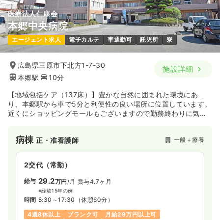
1,150
給与
時給
円
医療法人仁康会
時間
8:30～17:30
（休憩60分）
本郷中央病院
オンコールあり
第二新卒可
時給1,100円以上可
エージェント求人
電子カルテ
車通勤可
託児所
寮
気になる
詳細を見る
広島県三原市下北方1-7-30
施設詳細
本郷駅
10分
【地域包括ケア（137床）】豊かな自然に囲まれた環境にあ
り、本郷駅から車で5分と利便性の良い場所に位置しています。
近くにショッピングモールもございますので勤務終わりに気軽
に立ち寄ることも出来、とても便利です。一般病床96床に加え
介護型施設41床を有しているケアミックス型の病院です。
病棟
一般＋療養
正・准看護師
2交代（常勤）
29.2
給与
万円
/月
賞与4.7ヶ月
※経験15年の例
時間
8:30～17:30
（休憩60分）
4週8休以上
ブランク可
月給29万円以上可