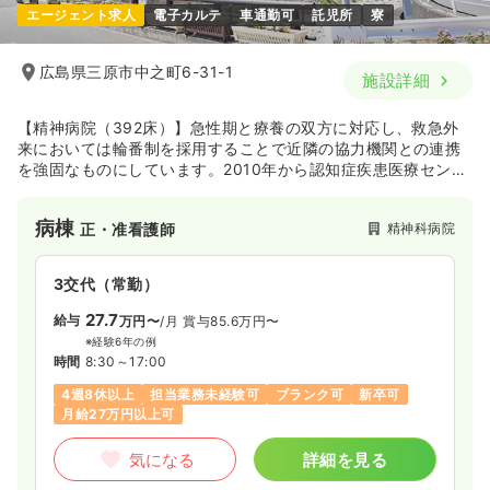
1,150
給与
時給
円
エージェント求人
電子カルテ
車通勤可
託児所
寮
時間
8:30～17:30
（休憩60分）
第二新卒可
時給1,100円以上可
広島県三原市中之町6-31-1
施設詳細
気になる
詳細を見る
【精神病院（392床）】急性期と療養の双方に対応し、救急外
来においては輪番制を採用することで近隣の協力機関との連携
を強固なものにしています。2010年から認知症疾患医療センタ
ーの指定を受け、より高度な医療技術の向上を推進していま
一時募集休止
日勤のみ（常勤）
す。
病棟
精神科病院
正・准看護師
20.5
給与
万円〜
/月
賞与2回
※一例
時間
8:30～17:30
（休憩60分）
3交代（常勤）
第二新卒可
月給20万円以上可
27.7
給与
万円〜
/月
賞与85.6万円〜
※経験6年の例
気になる
詳細を見る
時間
8:30～17:00
4週8休以上
担当業務未経験可
ブランク可
新卒可
月給27万円以上可
一時募集休止
夜勤のみ（パート）
気になる
詳細を見る
給与
お問い合わせください