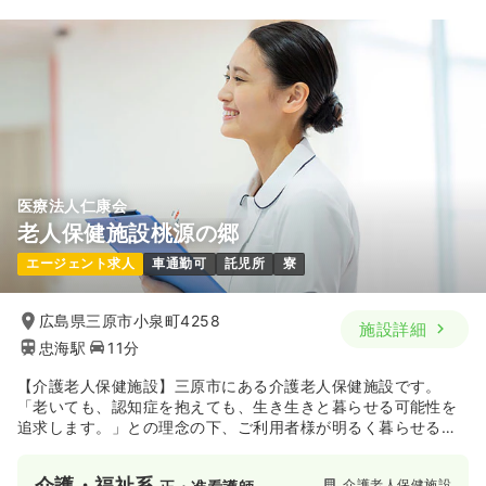
20.1〜25.1
給与
万円
/月
賞与2回
※一例
時間
8:30～17:30
（休憩60分）
月給25万円以上可
気になる
詳細を見る
医療法人仁康会
老人保健施設桃源の郷
エージェント求人
車通勤可
託児所
寮
広島県三原市小泉町4258
施設詳細
忠海駅
11分
【介護老人保健施設】三原市にある介護老人保健施設です。
「老いても、認知症を抱えても、生き生きと暮らせる可能性を
追求します。」との理念の下、ご利用者様が明るく暮らせるよ
う、質の高いサービスを提供している施設です。関連施設との
協力関係による、ひとりひとりのニーズに即したケアで地域高
介護・福祉系
介護老人保健施設