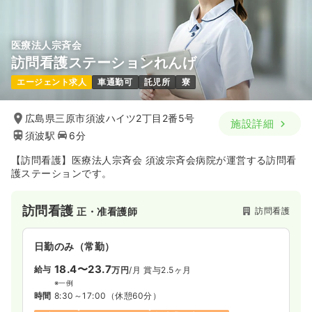
医療法人宗斉会
訪問看護ステーションれんげ
エージェント求人
車通勤可
託児所
寮
広島県三原市須波ハイツ2丁目2番5号
施設詳細
須波駅
6分
【訪問看護】医療法人宗斉会 須波宗斉会病院が運営する訪問看
護ステーションです。
訪問看護
訪問看護
正・准看護師
日勤のみ（常勤）
18.4〜23.7
給与
万円
/月
賞与2.5ヶ月
※一例
時間
8:30～17:00
（休憩60分）