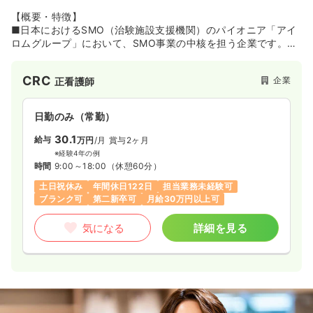
【概要・特徴】
日祝休み
月給20万円以上可
■日本におけるSMO（治験施設支援機関）のパイオニア「アイ
ロムグループ」において、SMO事業の中核を担う企業です。同
気になる
詳細を見る
グループは1997年に日本でいち早くSMO事業を開始。現在は約
20の子会社を有し、「SMO事業」に加え、「CRO事業」「先端
CRC
企業
正看護師
医療事業」「メディカルサポート事業」も展開しています。
■同グループのSMO事業には、同社のほか「（株）アイロム
日勤のみ（常勤）
EC」「（株）アイロムCS」「（株）アイロムNA」などが属し
ており、従業員数や売上高は業界トップクラス。提携医療機関
30.1
給与
万円
/月
賞与2ヶ月
の実績は2,245施設にのぼります（2020年3月時点）。
※経験4年の例
時間
9:00～18:00
（休憩60分）
■同社は東京に本社、札幌・盛岡・仙台・名古屋・大阪・福岡
土日祝休み
年間休日122日
担当業務未経験可
に拠点を有し、全国各地の案件を受託。生活習慣病、がん、高
ブランク可
第二新卒可
月給30万円以上可
齢者疾患などの領域に強みをもっています。
気になる
詳細を見る
【職場環境】
■20代～30代の若いスタッフも多く、活気のある職場です。新
しいアイデアをどんどん受け入れ、変革していく風土がありま
す。
■CRC（治験コーディネーター）は、主に自宅から1時間以内の
エリアにある施設を担当しています。また、同社の案件は生活