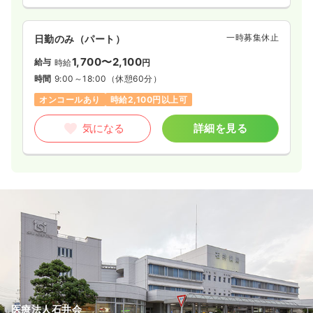
一時募集休止
日勤のみ（パート）
1,700〜2,100
給与
時給
円
時間
9:00～18:00
（休憩60分）
オンコールあり
時給2,100円以上可
気になる
詳細を見る
医療法人石井会