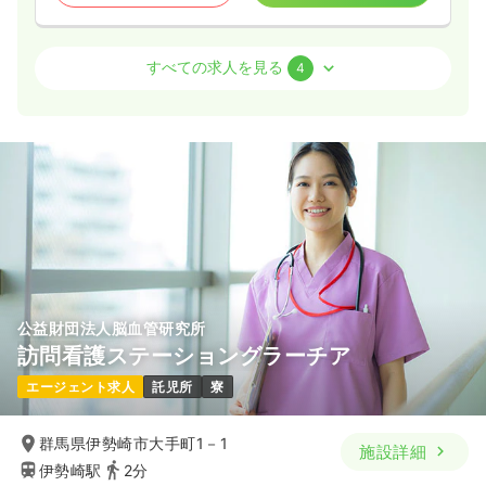
外来
一般＋療養
正看護師
すべての求人を見る
4
2交代（常勤）
30.2
給与
万円
/月
賞与3.5ヶ月
※経験7年の例
時間
8:30～17:30
（休憩60分）
4週8休以上
担当業務未経験可
ブランク可
新卒可
第二新卒可
月給37万円以上可
気になる
詳細を見る
公益財団法人脳血管研究所
訪問看護ステーショングラーチア
一時募集休止
日勤のみ（常勤）
エージェント求人
託児所
寮
402
給与
万円
/年
※経験15年の例
群馬県伊勢崎市大手町1－1
施設詳細
時間
8:30～17:30
（休憩60分）
伊勢崎駅
2分
4週8休以上
担当業務未経験可
ブランク可
新卒可