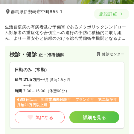
群馬県伊勢崎市中町655-1
施設詳細
生活習慣病の有病者及び予備軍であるメタボリックシンドロー
ム対象者の重症化や合併症への進行の予防に積極的に取り組
み、より一層安心と信頼のおける総合労働衛生機関となるよ
う、全国に広がる事業場の皆様方の健康管理のお手伝いをして
おります。
検診・健診
健診センター
正・准看護師
日勤のみ（常勤）
21.5
給与
万円〜
/月
賞与2.8ヶ月
※一例
時間
7:30～16:00
（休憩60分）
4週8休以上
担当業務未経験可
ブランク可
第二新卒可
月給21万円以上可
気になる
詳細を見る