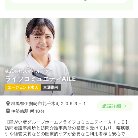
一時募集休止
日勤のみ（常勤）
19.8
給与
万円〜
/月
賞与4ヶ月
※一例
時間
8:30～17:30
月給19万円以上可
気になる
詳細を見る
株式会社スマイルーク
ライフコミュニティAILE
一時募集休止
2交代（常勤）
エージェント求人
車通勤可
25.8
給与
万円〜
/月
賞与4ヶ月
※一例
時間
8:30～17:30
群馬県伊勢崎市北千木町２０５３－１
施設詳細
月給25万円以上可
伊勢崎駅
10分
【障がい者グループホーム／ライフコミュニティーＡＩＬＥ】
気になる
詳細を見る
訪問看護事業所と訪問介護事業所の指定を受けており、喀痰吸
引や経管栄養などの医療的ケアが必要なご利用者様も安心でき