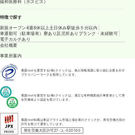
緩和医療科（ホスピス）
特徴で探す
新規オープン
4週8休以上
土日休み
駅徒歩５分以内
車通勤可（駐車場有）
寮あり
託児所あり
ブランク・未経験可
電子カルテあり
会社概要
事業所案内
看護roo!を運営する(株)クイックは、個人情報保護に取り組む企業を示す
プライバシーマークを取得しています。
看護roo!を運営する(株)クイックは、適正な有料職業紹介事業者として厚
生労働省より認定を受けています。
看護roo!転職は東証プライム市場上場企業のクイックが、厚生労働大臣の
許可を受けて運営しています。
厚生労働大臣許可27-ユ-020100