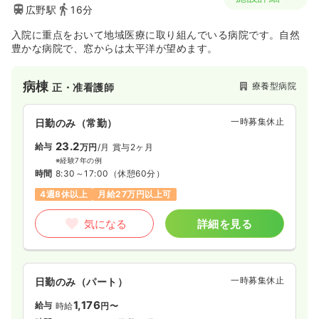
広野駅
16分
入院に重点をおいて地域医療に取り組んでいる病院です。自然
豊かな病院で、窓からは太平洋が望めます。
病棟
療養型病院
正・准看護師
一時募集休止
日勤のみ（常勤）
23.2
給与
万円
/月
賞与2ヶ月
※経験7年の例
時間
8:30～17:00
（休憩60分）
4週8休以上
月給27万円以上可
気になる
詳細を見る
一時募集休止
日勤のみ（パート）
1,176
給与
時給
円〜