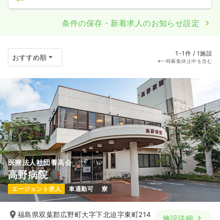
条件の保存・新着求人のお知らせ設定
1-1件 / 1施設
※一時募集休止中を含む
医療法人社団養高会
高野病院
エージェント求人
車通勤可
寮
福島県双葉郡広野町大字下北迫字東町214
施設詳細