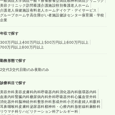
一般病院
大学病院
一般＋療養
療養型病院
精神科病院
クリニック
美容クリニック
訪問看護
介護施設
特別養護老人ホーム
介護老人保健施設
有料老人ホーム
デイケア・デイサービス
グループホーム
サ高住
障がい者施設
健診センター
保育園・学校
企業
年収で探す
300万円以上
400万円以上
500万円以上
600万円以上
700万円以上
800万円以上
勤務形態で探す
2交代
3交代
日勤のみ
夜勤のみ
診療科目で探す
美容外科
美容皮膚科
内科
呼吸器内科
消化器内科
循環器内科
血液内科
腎臓内科
糖尿病内科
外科
呼吸器外科
心臓血管外科
消化器外科
脳神経外科
整形外科
形成外科
小児科
産婦人科
眼科
耳鼻咽喉科
皮膚科
泌尿器科
精神科・心療内科
放射線科
麻酔科
リウマチ科
リハビリテーション科
アレルギー科