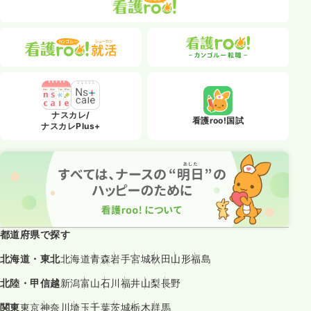
ナスカレ/
看護roo!国試
ナスカレPlus+
都道府県で探す
北海道・東北
北海道
青森
岩手
宮城
秋田
山形
福島
北陸・甲信越
新潟
富山
石川
福井
山梨
長野
関東
東京
神奈川
埼玉
千葉
茨城
栃木
群馬