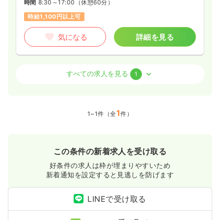
時間
8:30～17:00
（休憩60分）
時給1,100円以上可
気になる
詳細を見る
訪問看護
療養型病院
正看護師
すべての求人を見る
1
一時募集休止
日勤のみ（常勤）
26.7〜32.7
給与
1
万円
/月
賞与4.2ヶ月
1~1件（全
件）
※一例
時間
8:30～17:00
（休憩60分）
土日休み
オンコールあり
月給32万円以上可
この条件の新着求人を受け取る
気になる
詳細を見る
好条件の求人は枠が埋まりやすいため
新着通知を設定すると見逃しを防げます
LINEで受け取る