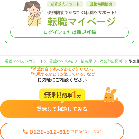
ログインまたは新規登録
看護roo![カンゴルー]
看護roo! 転職
福島県
双葉郡広野町
双葉
「希望に合う求人があるか知りたい」
「転職するかどうか迷っている」など
お気軽にご相談ください
登録して相談してみる
0120-512-919
平日9:00～18:00