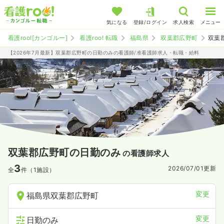
気になる
登録/ログイン
求人検索
メニュー
看護roo![カンゴルー]
看護roo! 転職
福島県
双葉郡広野町
双葉
【2026年7月最新】双葉郡広野町の日勤のみの看護師/准看護師求人・転職・給料
双葉郡広野町の日勤のみ
の看護師求人
3
2026/07/01
更新
全
件（1施設）
変更
福島県双葉郡広野町
変更
日勤のみ