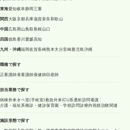
東海
愛知
岐阜
静岡
三重
関西
大阪
京都
兵庫
滋賀
奈良
和歌山
中国
広島
岡山
鳥取
島根
山口
四国
徳島
香川
愛媛
高知
九州・沖縄
福岡
佐賀
長崎
熊本
大分
宮崎
鹿児島
沖縄
職種で探す
正看護師
准看護師
保健師
助産師
担当業務で探す
病棟
外来
オペ室(手術室)
救急外来
ICU系
透析
訪問看護
介護・福祉系
検診・健診
保育園・学校
訪問診療
内視鏡
治験関連
施設形態で探す