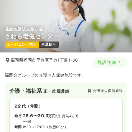
社会医療法人福西会
さわら老健センター
エージェント求人
車通勤可
福岡県福岡市早良区早良1丁目1-60
施設詳細
福西会グループの介護老人保健施設です。
介護・福祉系
介護老人保健施設
正・准看護師
2交代（常勤）
26.6〜30.3
給与
万円
/月
賞与4ヶ月
※一例
時間
8:30～17:00
（休憩60分）