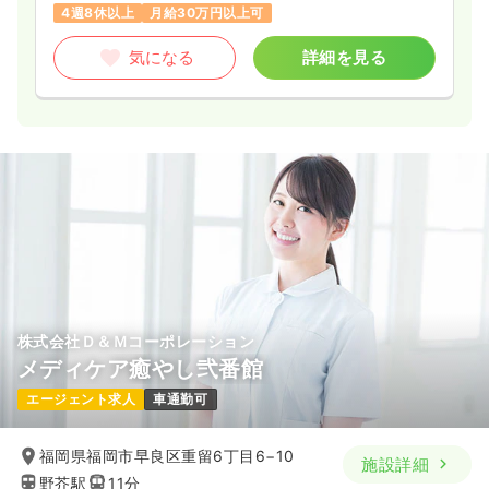
4週8休以上
月給30万円以上可
気になる
詳細を見る
株式会社Ｄ＆Ｍコーポレーション
メディケア癒やし弐番館
エージェント求人
車通勤可
福岡県福岡市早良区重留6丁目6−10
施設詳細
野芥駅
11分