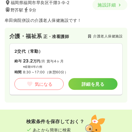
福岡県福岡市早良区干隈3-9-2
施設詳細
野芥駅
9分
牟田病院併設の介護老人保健施設です！
介護・福祉系
介護老人保健施設
正・准看護師
2交代（常勤）
23.2
給与
万円
/月
賞与4ヶ月
※経験4年の例
時間
8:30～17:00
（休憩60分）
気になる
詳細を見る
検索条件を保存しておく？
あとから簡単に検索