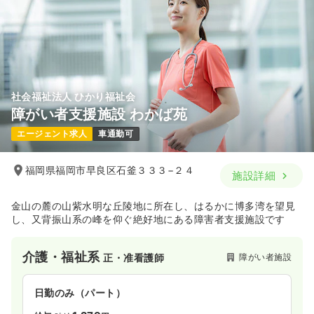
社会福祉法人 ひかり福祉会
障がい者支援施設 わかば苑
エージェント求人
車通勤可
福岡県福岡市早良区石釜３３３−２４
施設詳細
金山の麓の山紫水明な丘陵地に所在し、はるかに博多湾を望見
し、又背振山系の峰を仰ぐ絶好地にある障害者支援施設です
介護・福祉系
障がい者施設
正・准看護師
日勤のみ（パート）