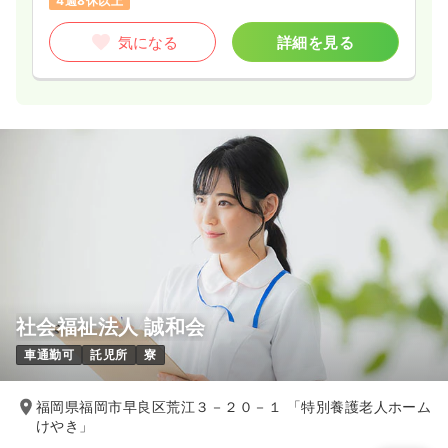
4週8休以上
気になる
詳細を見る
社会福祉法人 誠和会
車通勤可
託児所
寮
福岡県福岡市早良区荒江３－２０－１ 「特別養護老人ホーム
けやき」