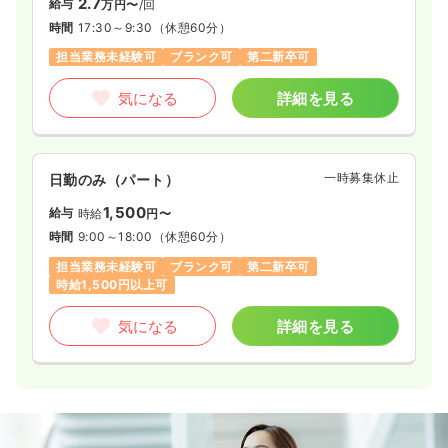
2.7
給与
万円〜
/回
時間
17:30～9:30
（休憩60分）
担当業務未経験可
ブランク可
第二新卒可
気になる
詳細を見る
一時募集休止
日勤のみ（パート）
1,500
給与
時給
円〜
時間
9:00～18:00
（休憩60分）
担当業務未経験可
ブランク可
第二新卒可
時給1,500円以上可
気になる
詳細を見る