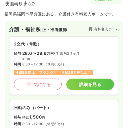
藤崎駅
8分
福岡県福岡市早良区にある、介護付き有料老人ホームです。
介護・福祉系
有料老人ホーム
正・准看護師
2交代（常勤）
28.6〜29.9
給与
万円
/月
賞与3.2ヶ月
※一例
時間
8:30～17:30
（休憩60分）
4週8休以上
ブランク可
月給29万円以上可
気になる
詳細を見る
日勤のみ（パート）
1,500
給与
時給
円
時間
8:30～17:30
（休憩60分）