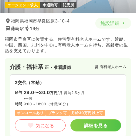
エージェント求人
車通勤可
託児所
福岡県福岡市早良区原3-10-4
施設詳細
藤崎駅
16分
福岡市早良区に位置する、住宅型有料老人ホームです。近畿、
中国、四国、九州を中心に有料老人ホームを持ち、高齢者の生
活を支えております。
介護・福祉系
有料老人ホーム
正・准看護師
2交代（常勤）
29.0〜30.0
給与
万円
/月
賞与2.5ヶ月
※一例
時間
9:00～18:00
（休憩60分）
オンコールあり
ブランク可
月給30万円以上可
気になる
詳細を見る