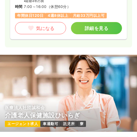
※経験4年の例
時間
7:00～16:00
（休憩60分）
年間休日120日
4週8休以上
月給33万円以上可
気になる
詳細を見る
医療法人社団誠和会
介護老人保健施設ひいらぎ
エージェント求人
車通勤可
託児所
寮