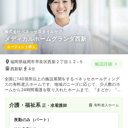
株式会社ベネッセスタイルケア
メディカルホームグランダ西新
エージェント求人
福岡県福岡市早良区西新２丁目１２−５
施設詳細
西新駅
4分
全国に140箇所以上の施設展開をするベネッセホールディング
スの有料老人ホームです。地域のニーズに応じて、少人数のホ
ームから24時間看護を取り入れたホームまで、『まどか』『く
らら』『グラニー＆グランダ』『アリア』『ボンセジュール』
『ここち』の6シリーズの有料老人ホームを展開しています。
介護・福祉系
有料老人ホーム
正・准看護師
夜勤のみ（パート）