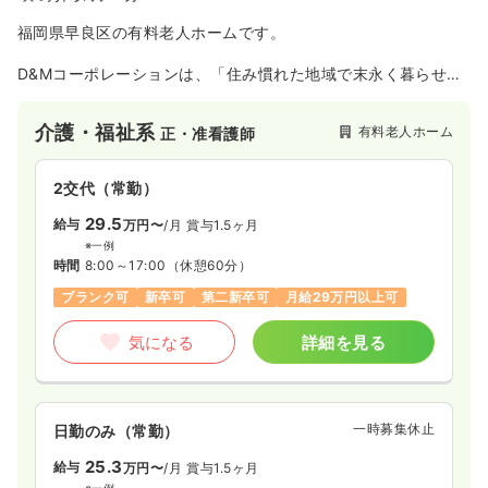
福岡県早良区の有料老人ホームです。
D&Mコーポレーションは、「住み慣れた地域で末永く暮らせる
安心」を自分たちの言葉で表現します。
「ここちよい環境で一人一人の生活史を綴るために・・・」
介護・福祉系
有料老人ホーム
正・准看護師
～医療と看護と介護で支える安心生活～
この言葉を理念に追加し今後の社会貢献に務めてまいります。
2交代（常勤）
29.5
給与
万円〜
/月
賞与1.5ヶ月
※一例
時間
8:00～17:00
（休憩60分）
ブランク可
新卒可
第二新卒可
月給29万円以上可
気になる
詳細を見る
一時募集休止
日勤のみ（常勤）
25.3
給与
万円〜
/月
賞与1.5ヶ月