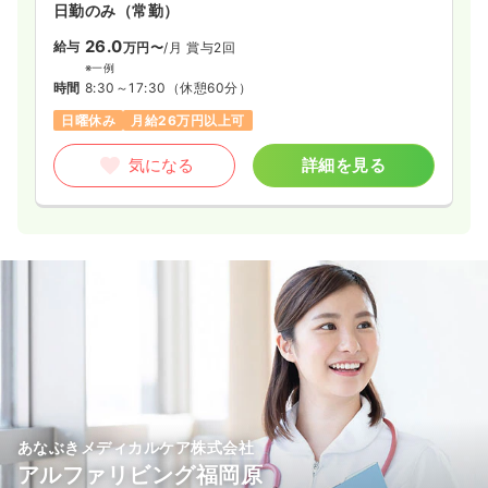
日勤のみ（常勤）
26.0
給与
万円〜
/月
賞与2回
※一例
時間
8:30～17:30
（休憩60分）
日曜休み
月給26万円以上可
気になる
詳細を見る
あなぶきメディカルケア株式会社
アルファリビング福岡原