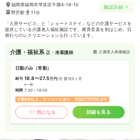
福岡県福岡市早良区干隈4-18-10
施設詳細
野芥駅
11分
「入所サービス」と「ショートステイ」などの介護サービスを
提供している介護老人福祉施設です。療育音楽を初はじめ、日
替わりのレクリエーションも行っています。
介護・福祉系
介護老人保健施設
正・准看護師
日勤のみ（常勤）
18.8〜27.5
給与
万円
/月
賞与3ヶ月
※一例
時間
7:30～16:00
4週8休以上
オンコールあり
月給27万円以上可
気になる
詳細を見る