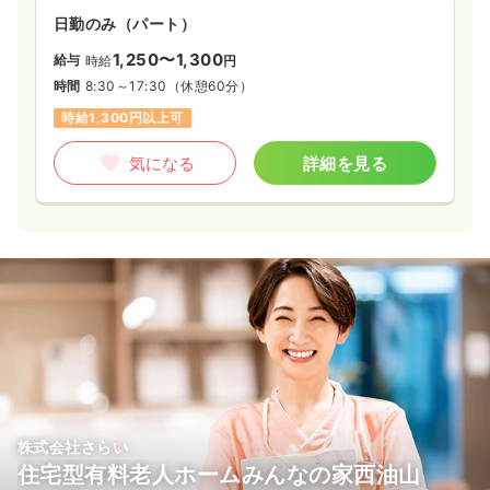
日勤のみ（パート）
1,250〜1,300
給与
時給
円
時間
8:30～17:30
（休憩60分）
時給1,300円以上可
気になる
詳細を見る
株式会社さらい
住宅型有料老人ホームみんなの家西油山