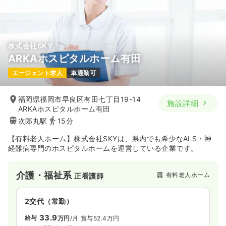
株式会社SKY
ARKAホスピタルホーム有田
エージェント求人
車通勤可
福岡県福岡市早良区有田七丁目19-14
施設詳細
ARKAホスピタルホーム有田
次郎丸駅
15分
【有料老人ホーム】株式会社SKYは、県内でも希少なALS・神
経難病専門のホスピタルホームを運営している企業です。
介護・福祉系
有料老人ホーム
正看護師
2交代（常勤）
33.9
給与
万円
/月
賞与52.4万円