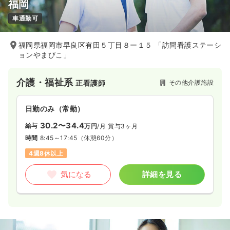
福岡
車通勤可
福岡県福岡市早良区有田５丁目８ー１５ 「訪問看護ステーシ
ョンやまびこ」
介護・福祉系
その他介護施設
正看護師
日勤のみ（常勤）
30.2〜34.4
給与
万円
/月
賞与3ヶ月
時間
8:45～17:45
（休憩60分）
4週8休以上
気になる
詳細を見る