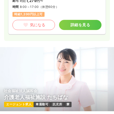
1,279
給与
時給
円〜
時間
8:00～17:00
（休憩60分）
時給1,200円以上可
気になる
詳細を見る
社会福祉法人誠和会
介護老人福祉施設 たちばな
エージェント求人
車通勤可
託児所
寮