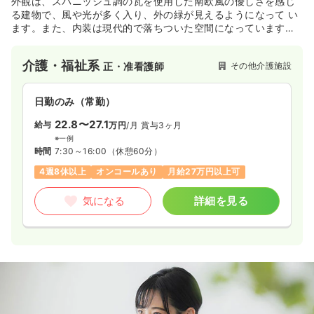
外観は、スパニッシュ調の瓦を使用した南欧風の優しさを感じ
る建物で、風や光が多く入り、外の緑が見えるようになって い
ます。また、内装は現代的で落ちついた空間になっています。
外観内観ともに綺麗な介護老人福祉施設です。
介護・福祉系
その他介護施設
正・准看護師
日勤のみ（常勤）
22.8〜27.1
給与
万円
/月
賞与3ヶ月
※一例
時間
7:30～16:00
（休憩60分）
4週8休以上
オンコールあり
月給27万円以上可
気になる
詳細を見る