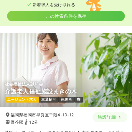
新着求人を受け取れる
この検索条件を保存
社会福祉法人誠和会
介護老人福祉施設まきの木
エージェント求人
車通勤可
託児所
寮
福岡県福岡市早良区干隈4-10-12
施設詳細
野芥駅
12分