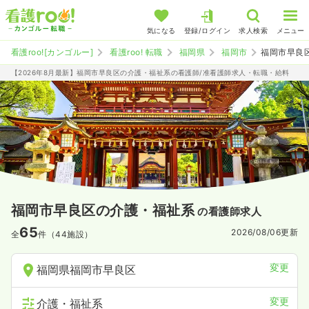
気になる
登録/ログイン
求人検索
メニュー
看護roo![カンゴルー]
看護roo! 転職
福岡県
福岡市
福岡市早良
【2026年8月最新】福岡市早良区の介護・福祉系の看護師/准看護師求人・転職・給料
福岡市早良区の介護・福祉系
の看護師求人
65
2026/08/06
更新
全
件（44施設）
変更
福岡県福岡市早良区
変更
介護・福祉系