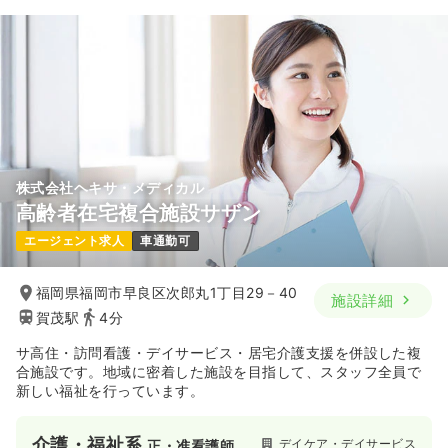
株式会社ヘキサ・メディカル
高齢者在宅複合施設サザン
エージェント求人
車通勤可
福岡県福岡市早良区次郎丸1丁目29－40
施設詳細
賀茂駅
4分
サ高住・訪問看護・デイサービス・居宅介護支援を併設した複
合施設です。地域に密着した施設を目指して、スタッフ全員で
新しい福祉を行っています。
介護・福祉系
デイケア・デイサービス
正・准看護師