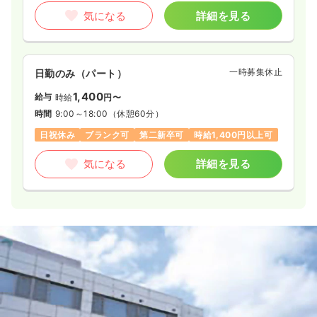
気になる
詳細を見る
一時募集休止
日勤のみ（パート）
1,400
給与
時給
円〜
時間
9:00～18:00
（休憩60分）
日祝休み
ブランク可
第二新卒可
時給1,400円以上可
気になる
詳細を見る