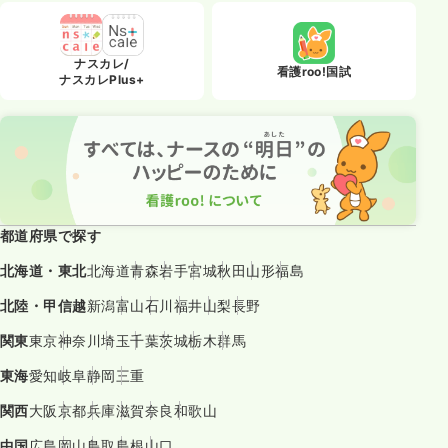
ナスカレ/
看護roo!国試
ナスカレPlus+
都道府県で探す
北海道・東北
北海道
青森
岩手
宮城
秋田
山形
福島
北陸・甲信越
新潟
富山
石川
福井
山梨
長野
関東
東京
神奈川
埼玉
千葉
茨城
栃木
群馬
東海
愛知
岐阜
静岡
三重
関西
大阪
京都
兵庫
滋賀
奈良
和歌山
中国
広島
岡山
鳥取
島根
山口