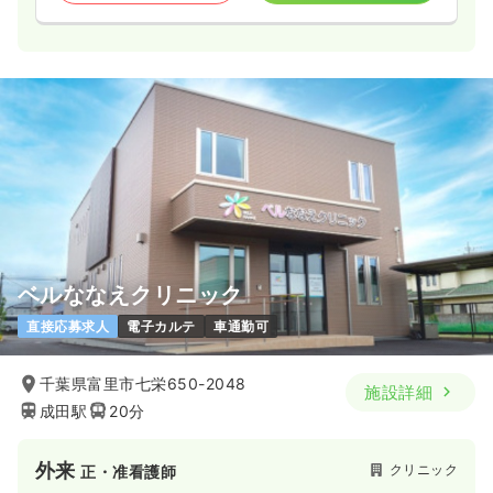
ベルななえクリニック
直接応募求人
電子カルテ
車通勤可
千葉県富里市七栄650-2048
施設詳細
成田駅
20分
外来
クリニック
正・准看護師