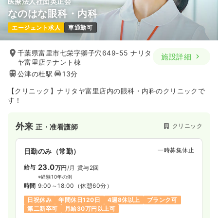
医療法人社団英正会
なのはな眼科・内科
エージェント求人
車通勤可
千葉県富里市七栄字獅子穴649-55 ナリタ
施設詳細
ヤ富里店テナント棟
公津の杜駅
13分
【クリニック】ナリタヤ富里店内の眼科・内科のクリニックで
す！
外来
クリニック
正・准看護師
一時募集休止
日勤のみ（常勤）
23.0
給与
万円
/月
賞与2回
※経験10年の例
時間
9:00～18:00
（休憩60分）
日祝休み
年間休日120日
4週8休以上
ブランク可
第二新卒可
月給30万円以上可