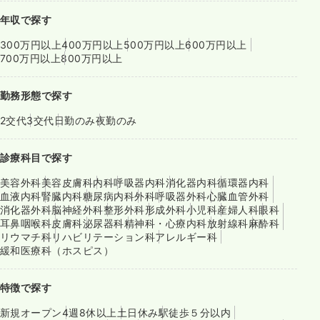
年収で探す
300万円以上
400万円以上
500万円以上
600万円以上
700万円以上
800万円以上
勤務形態で探す
2交代
3交代
日勤のみ
夜勤のみ
診療科目で探す
美容外科
美容皮膚科
内科
呼吸器内科
消化器内科
循環器内科
血液内科
腎臓内科
糖尿病内科
外科
呼吸器外科
心臓血管外科
消化器外科
脳神経外科
整形外科
形成外科
小児科
産婦人科
眼科
耳鼻咽喉科
皮膚科
泌尿器科
精神科・心療内科
放射線科
麻酔科
リウマチ科
リハビリテーション科
アレルギー科
緩和医療科（ホスピス）
特徴で探す
新規オープン
4週8休以上
土日休み
駅徒歩５分以内