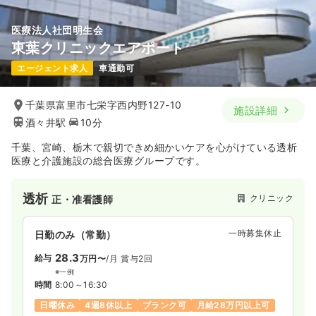
医療法人社団明生会
東葉クリニックエアポート
エージェント求人
車通勤可
千葉県富里市七栄字西内野127-10
施設詳細
酒々井駅
10分
千葉、宮崎、栃木で親切できめ細かいケアを心がけている透析
医療と介護施設の総合医療グループです。
透析
クリニック
正・准看護師
一時募集休止
日勤のみ（常勤）
28.3
給与
万円〜
/月
賞与2回
※一例
時間
8:00～16:30
日曜休み
4週8休以上
ブランク可
月給28万円以上可