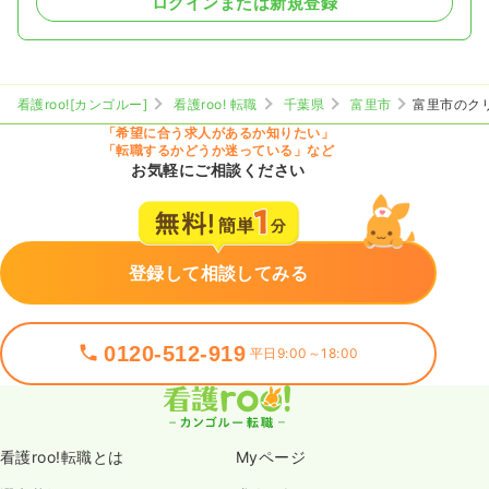
ログインまたは新規登録
看護roo![カンゴルー]
看護roo! 転職
千葉県
富里市
富里市のク
「希望に合う求人があるか知りたい」
「転職するかどうか迷っている」など
お気軽にご相談ください
登録して相談してみる
0120-512-919
平日9:00～18:00
看護roo!転職とは
Myページ