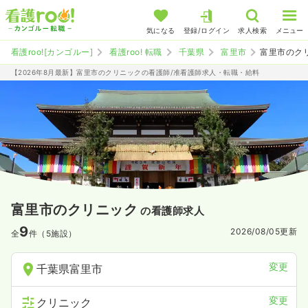
気になる
登録/ログイン
求人検索
メニュー
看護roo![カンゴルー]
看護roo! 転職
千葉県
富里市
富里市のク
【2026年8月最新】富里市のクリニックの看護師/准看護師求人・転職・給料
富里市のクリニック
の看護師求人
9
2026/08/05
更新
全
件（5施設）
変更
千葉県富里市
変更
クリニック