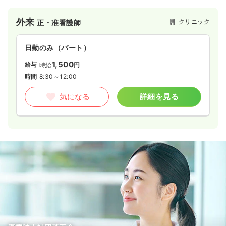
外来
クリニック
正・准看護師
日勤のみ（パート）
1,500
給与
時給
円
時間
8:30～12:00
気になる
詳細を見る