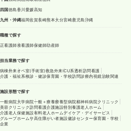
四国
徳島
香川
愛媛
高知
九州・沖縄
福岡
佐賀
長崎
熊本
大分
宮崎
鹿児島
沖縄
職種で探す
正看護師
准看護師
保健師
助産師
担当業務で探す
病棟
外来
オペ室(手術室)
救急外来
ICU系
透析
訪問看護
介護・福祉系
検診・健診
保育園・学校
訪問診療
内視鏡
治験関連
施設形態で探す
一般病院
大学病院
一般＋療養
療養型病院
精神科病院
クリニック
美容クリニック
訪問看護
介護施設
特別養護老人ホーム
介護老人保健施設
有料老人ホーム
デイケア・デイサービス
グループホーム
サ高住
障がい者施設
健診センター
保育園・学校
企業