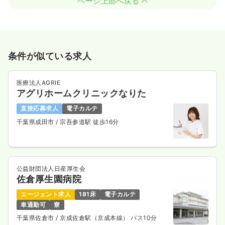
ページ上部へ戻る
条件が似ている求人
医療法人AGRIE
アグリホームクリニックなりた
直接応募求人
電子カルテ
千葉県成田市
/ 宗吾参道駅 徒歩16分
公益財団法人日産厚生会
佐倉厚生園病院
エージェント求人
181床
電子カルテ
車通勤可
寮
千葉県佐倉市
/ 京成佐倉駅（京成本線） バス10分