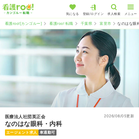
気になる
登録/ログイン
求人検索
メニュー
看護roo![カンゴルー]
看護roo! 転職
千葉県
富里市
なのはな眼
2026/08/05更新
医療法人社団英正会
なのはな眼科・内科
エージェント求人
車通勤可