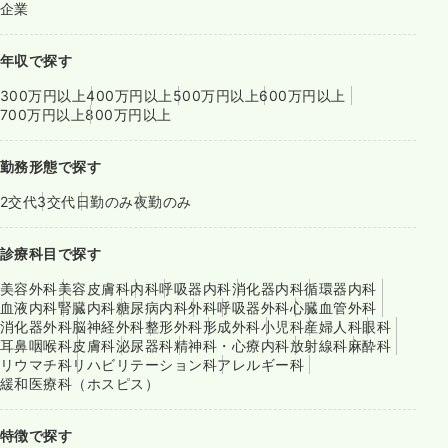
企業
年収で探す
300万円以上
400万円以上
500万円以上
600万円以上
700万円以上
800万円以上
勤務形態で探す
2交代
3交代
日勤のみ
夜勤のみ
診療科目で探す
美容外科
美容皮膚科
内科
呼吸器内科
消化器内科
循環器内科
血液内科
腎臓内科
糖尿病内科
外科
呼吸器外科
心臓血管外科
消化器外科
脳神経外科
整形外科
形成外科
小児科
産婦人科
眼科
耳鼻咽喉科
皮膚科
泌尿器科
精神科・心療内科
放射線科
麻酔科
リウマチ科
リハビリテーション科
アレルギー科
緩和医療科（ホスピス）
特徴で探す