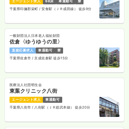
エージェント求人
68床
車通勤可
寮
千葉県印旛郡栄町
/ 安食駅（ＪＲ成田線） 徒歩9分
一般財団法人日本老人福祉財団
佐倉〈ゆうゆうの里〉
直接応募求人
車通勤可
寮
千葉県佐倉市
/ 京成佐倉駅 徒歩15分
医療法人社団明生会
東葉クリニック八街
エージェント求人
車通勤可
千葉県八街市
/ 八街駅（ＪＲ総武本線） 徒歩20分