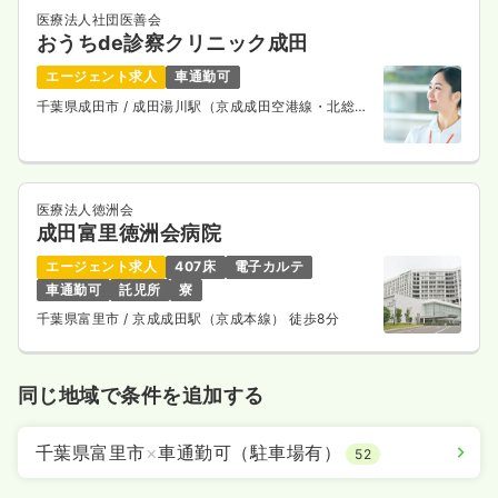
医療法人社団医善会
おうちde診察クリニック成田
エージェント求人
車通勤可
千葉県成田市
/ 成田湯川駅（京成成田空港線・北総鉄
道線） 徒歩15分
医療法人徳洲会
成田富里徳洲会病院
エージェント求人
407床
電子カルテ
車通勤可
託児所
寮
千葉県富里市
/ 京成成田駅（京成本線） 徒歩8分
同じ地域で条件を追加する
千葉県富里市
×
車通勤可（駐車場有）
52