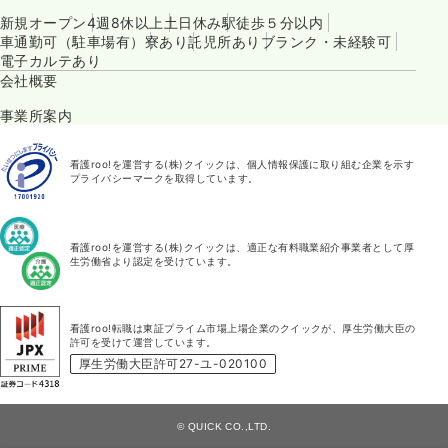
新規オープン
4週8休以上
土日休み
駅徒歩５分以内
車通勤可（駐車場有）
寮あり
託児所あり
ブランク・未経験可
電子カルテあり
会社概要
事業所案内
看護roo!を運営する(株)クイックは、個人情報保護に取り組む企業を示す
プライバシーマークを取得しています。
看護roo!を運営する(株)クイックは、適正な有料職業紹介事業者として厚
生労働省より認定を受けています。
看護roo!転職は東証プライム市場上場企業のクイックが、厚生労働大臣の
許可を受けて運営しています。
厚生労働大臣許可27-ユ-020100
© QUICK CO.,LTD.