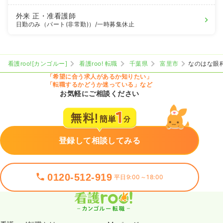
外来
正・准看護師
日勤のみ（パート(非常勤)）
/一時募集休止
看護roo![カンゴルー]
看護roo! 転職
千葉県
富里市
なのはな眼
「希望に合う求人があるか知りたい」
「転職するかどうか迷っている」など
お気軽にご相談ください
登録して相談してみる
0120-512-919
平日9:00～18:00