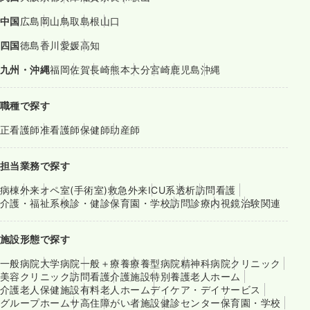
中国
広島
岡山
鳥取
島根
山口
四国
徳島
香川
愛媛
高知
九州・沖縄
福岡
佐賀
長崎
熊本
大分
宮崎
鹿児島
沖縄
職種で探す
正看護師
准看護師
保健師
助産師
担当業務で探す
病棟
外来
オペ室(手術室)
救急外来
ICU系
透析
訪問看護
介護・福祉系
検診・健診
保育園・学校
訪問診療
内視鏡
治験関連
施設形態で探す
一般病院
大学病院
一般＋療養
療養型病院
精神科病院
クリニック
美容クリニック
訪問看護
介護施設
特別養護老人ホーム
介護老人保健施設
有料老人ホーム
デイケア・デイサービス
グループホーム
サ高住
障がい者施設
健診センター
保育園・学校