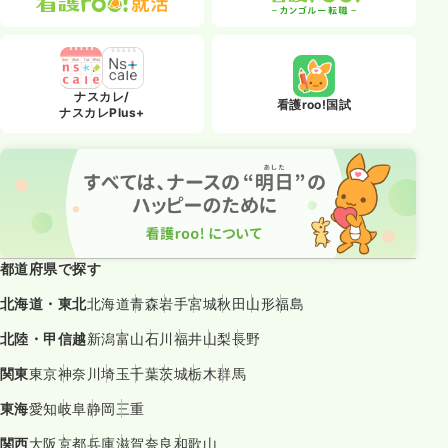
ナスカレ/
看護roo!国試
ナスカレPlus+
都道府県で探す
北海道・東北
北海道
青森
岩手
宮城
秋田
山形
福島
北陸・甲信越
新潟
富山
石川
福井
山梨
長野
関東
東京
神奈川
埼玉
千葉
茨城
栃木
群馬
東海
愛知
岐阜
静岡
三重
関西
大阪
京都
兵庫
滋賀
奈良
和歌山