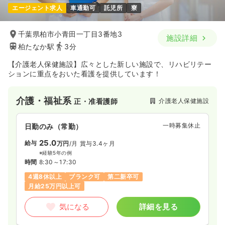
エージェント求人
車通勤可
託児所
寮
千葉県柏市小青田一丁目3番地3
施設詳細
柏たなか駅
3分
【介護老人保健施設】広々とした新しい施設で、リハビリテー
ションに重点をおいた看護を提供しています！
介護・福祉系
介護老人保健施設
正・准看護師
一時募集休止
日勤のみ（常勤）
25.0
給与
万円
/月
賞与3.4ヶ月
※経験5年の例
時間
8:30～17:30
4週8休以上
ブランク可
第二新卒可
月給25万円以上可
気になる
詳細を見る