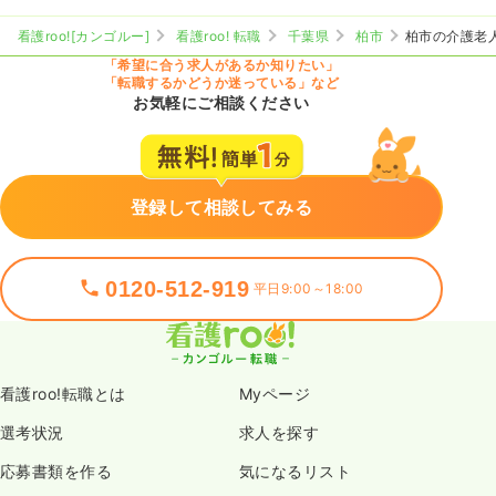
看護roo![カンゴルー]
看護roo! 転職
千葉県
柏市
柏市の介護老
「希望に合う求人があるか知りたい」
「転職するかどうか迷っている」など
お気軽にご相談ください
登録して相談してみる
0120-512-919
平日9:00～18:00
看護roo!転職とは
Myページ
選考状況
求人を探す
応募書類を作る
気になるリスト