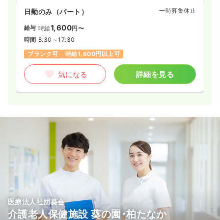
一時募集休止
日勤のみ（パート）
1,600
給与
時給
円〜
時間
8:30～17:30
ブランク可
時給1,600円以上可
気になる
詳細を見る
医療法人社団葵会
介護老人保健施設 葵の園･柏たなか