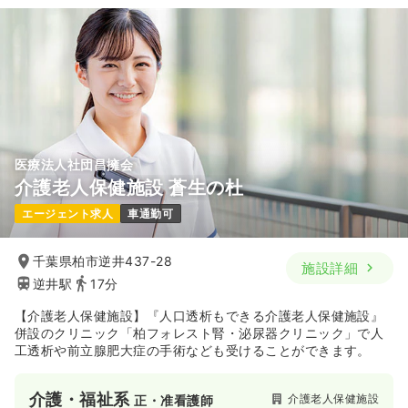
医療法人社団昌擁会
介護老人保健施設 蒼生の杜
エージェント求人
車通勤可
千葉県柏市逆井437-28
施設詳細
逆井駅
17分
【介護老人保健施設】『人口透析もできる介護老人保健施設』
併設のクリニック「柏フォレスト腎・泌尿器クリニック」で人
工透析や前立腺肥大症の手術なども受けることができます。
介護・福祉系
介護老人保健施設
正・准看護師