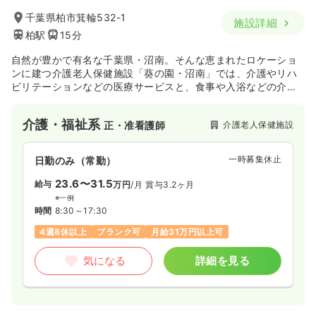
千葉県柏市箕輪532-1
施設詳細
柏駅
15分
自然が豊かで有名な千葉県・沼南。そんな恵まれたロケーショ
ンに建つ介護老人保健施設「葵の園・沼南」では、介護やリハ
ビリテーションなどの医療サービスと、食事や入浴などの介護
サービスを行うための設備を完備し、安全で快適な療養生活を
２４時間体制でサポートしています。
介護・福祉系
介護老人保健施設
正・准看護師
一時募集休止
日勤のみ（常勤）
23.6〜31.5
給与
万円
/月
賞与3.2ヶ月
※一例
時間
8:30～17:30
4週8休以上
ブランク可
月給31万円以上可
気になる
詳細を見る