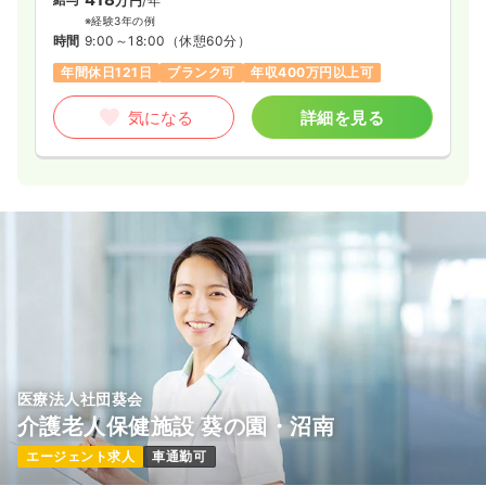
万円
/年
※経験3年の例
時間
9:00～18:00
（休憩60分）
年間休日121日
ブランク可
年収400万円以上可
気になる
詳細を見る
医療法人社団葵会
介護老人保健施設 葵の園・沼南
エージェント求人
車通勤可