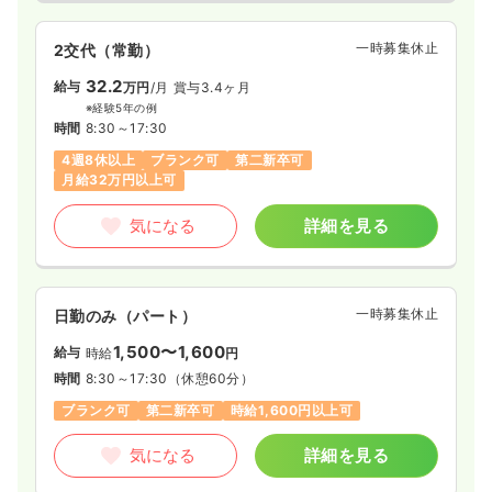
一時募集休止
2交代（常勤）
32.2
給与
万円
/月
賞与3.4ヶ月
※経験5年の例
時間
8:30～17:30
4週8休以上
ブランク可
第二新卒可
月給32万円以上可
気になる
詳細を見る
一時募集休止
日勤のみ（パート）
1,500〜1,600
給与
時給
円
時間
8:30～17:30
（休憩60分）
ブランク可
第二新卒可
時給1,600円以上可
気になる
詳細を見る