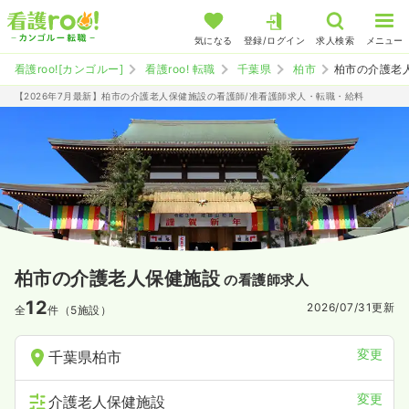
気になる
登録/ログイン
求人検索
メニュー
看護roo![カンゴルー]
看護roo! 転職
千葉県
柏市
柏市の介護老
【2026年7月最新】柏市の介護老人保健施設の看護師/准看護師求人・転職・給料
柏市の介護老人保健施設
の看護師求人
12
2026/07/31
更新
全
件（5施設）
変更
千葉県柏市
変更
介護老人保健施設