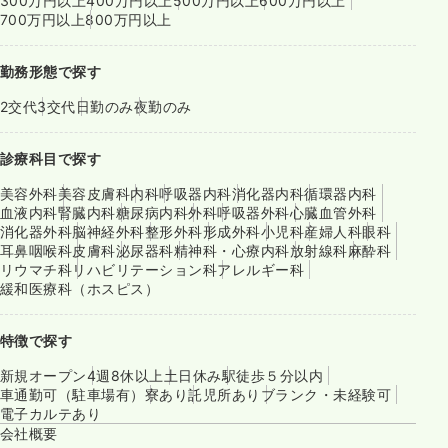
300万円以上
400万円以上
500万円以上
600万円以上
700万円以上
800万円以上
勤務形態で探す
2交代
3交代
日勤のみ
夜勤のみ
診療科目で探す
美容外科
美容皮膚科
内科
呼吸器内科
消化器内科
循環器内科
血液内科
腎臓内科
糖尿病内科
外科
呼吸器外科
心臓血管外科
消化器外科
脳神経外科
整形外科
形成外科
小児科
産婦人科
眼科
耳鼻咽喉科
皮膚科
泌尿器科
精神科・心療内科
放射線科
麻酔科
リウマチ科
リハビリテーション科
アレルギー科
緩和医療科（ホスピス）
特徴で探す
新規オープン
4週8休以上
土日休み
駅徒歩５分以内
車通勤可（駐車場有）
寮あり
託児所あり
ブランク・未経験可
電子カルテあり
会社概要