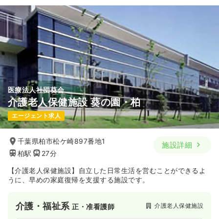
医療法人社団葵会
介護老人保健施設 葵の園・柏
エージェント求人
千葉県柏市松ケ崎897番地1
施設詳細
柏駅
27分
【介護老人保健施設】自立した日常生活を営むことができるよ
うに、早めの家庭復帰を支援する施設です。
介護・福祉系
介護老人保健施設
正・准看護師