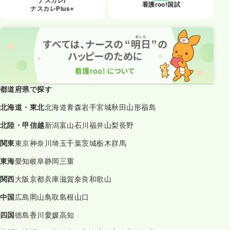
ナスカレ/
看護roo!国試
ナスカレPlus+
都道府県で探す
北海道・東北
北海道
青森
岩手
宮城
秋田
山形
福島
北陸・甲信越
新潟
富山
石川
福井
山梨
長野
関東
東京
神奈川
埼玉
千葉
茨城
栃木
群馬
東海
愛知
岐阜
静岡
三重
関西
大阪
京都
兵庫
滋賀
奈良
和歌山
中国
広島
岡山
鳥取
島根
山口
四国
徳島
香川
愛媛
高知