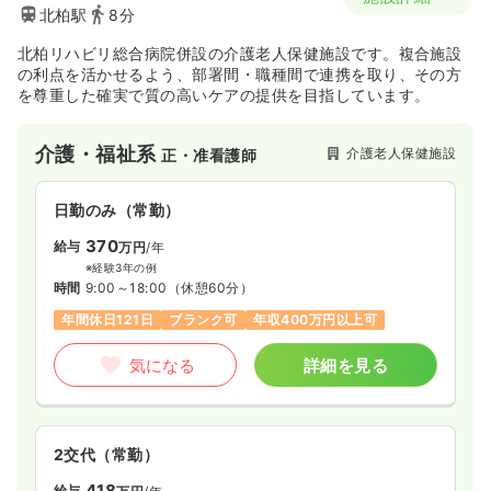
北柏駅
8分
北柏リハビリ総合病院併設の介護老人保健施設です。複合施設
の利点を活かせるよう、部署間・職種間で連携を取り、その方
を尊重した確実で質の高いケアの提供を目指しています。
介護・福祉系
介護老人保健施設
正・准看護師
日勤のみ（常勤）
370
給与
万円
/年
※経験3年の例
時間
9:00～18:00
（休憩60分）
年間休日121日
ブランク可
年収400万円以上可
気になる
詳細を見る
2交代（常勤）
418
給与