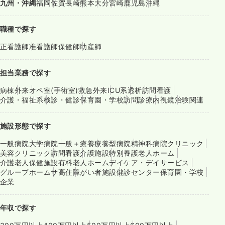
九州・沖縄
福岡
佐賀
長崎
熊本
大分
宮崎
鹿児島
沖縄
職種で探す
正看護師
准看護師
保健師
助産師
担当業務で探す
病棟
外来
オペ室(手術室)
救急外来
ICU系
透析
訪問看護
介護・福祉系
検診・健診
保育園・学校
訪問診療
内視鏡
治験関連
施設形態で探す
一般病院
大学病院
一般＋療養
療養型病院
精神科病院
クリニック
美容クリニック
訪問看護
介護施設
特別養護老人ホーム
介護老人保健施設
有料老人ホーム
デイケア・デイサービス
グループホーム
サ高住
障がい者施設
健診センター
保育園・学校
企業
年収で探す