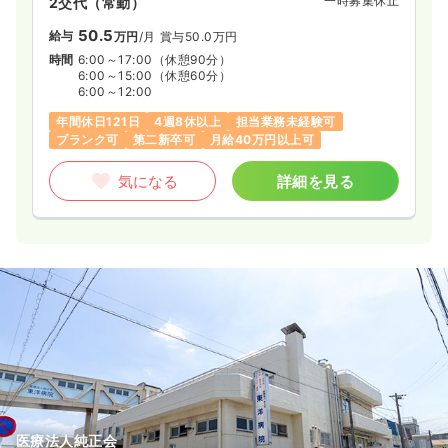
一時募集休止
2交代（常勤）
50.5
給与
万円
/月
賞与50.0万円
時間
6:00～17:00
（休憩90分）
6:00～15:00
（休憩60分）
6:00～12:00
年間休日121日
4週8休以上
担当業務未経験可
ブランク可
第二新卒可
月給40万円以上可
気になる
詳細を見る
医療法人純正会