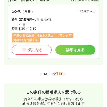
一時募集休止
2交代（常勤）
27.8
給与
万円〜
/月
賞与2回
※一例
時間
8:30～17:30
年間休日120日
4週8休以上
ブランク可
月給27万円以上可
気になる
詳細を見る
13
1~13件（全
件）
この条件の新着求人を受け取る
好条件の求人は枠が埋まりやすいため
新着通知を設定すると見逃しを防げます