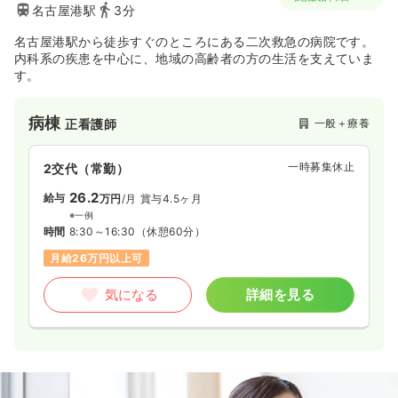
27.0
名古屋港駅
3分
給与
万円
/月
賞与2回
※一例
名古屋港駅から徒歩すぐのところにある二次救急の病院です。
時間
8:15～17:00
内科系の疾患を中心に、地域の高齢者の方の生活を支えていま
年間休日120日
4週8休以上
月給27万円以上可
す。
気になる
詳細を見る
病棟
一般＋療養
正看護師
一時募集休止
2交代（常勤）
26.2
給与
万円
/月
賞与4.5ヶ月
※一例
時間
8:30～16:30
（休憩60分）
月給26万円以上可
気になる
詳細を見る