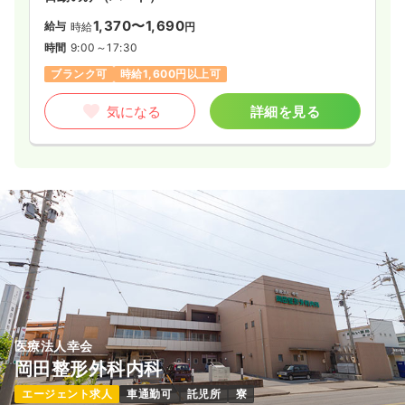
1,370〜1,690
給与
時給
円
時間
9:00～17:30
ブランク可
時給1,600円以上可
気になる
詳細を見る
医療法人幸会
岡田整形外科内科
エージェント求人
車通勤可
託児所
寮