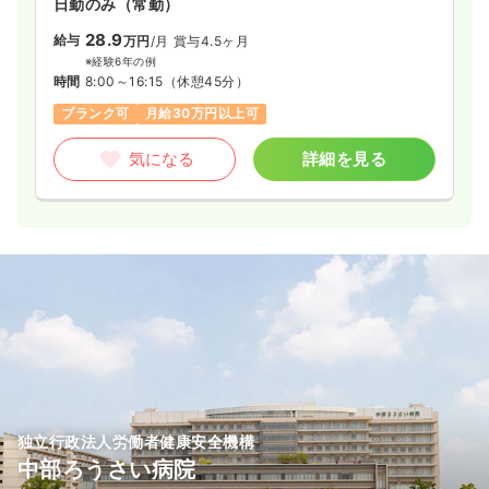
日勤のみ（常勤）
28.9
給与
万円
/月
賞与4.5ヶ月
※経験6年の例
時間
8:00～16:15
（休憩45分）
ブランク可
月給30万円以上可
気になる
詳細を見る
独立行政法人労働者健康安全機構
中部ろうさい病院