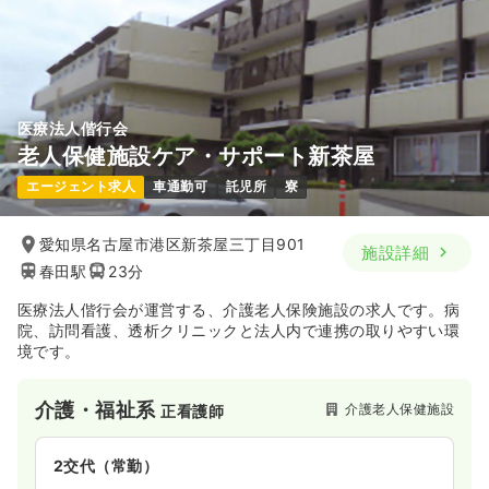
4週8休以上
ブランク可
気になる
詳細を見る
医療法人偕行会
老人保健施設ケア・サポート新茶屋
日勤のみ（パート）
エージェント求人
車通勤可
託児所
寮
1,300
給与
時給
円〜
時間
8:30～20:00
愛知県名古屋市港区新茶屋三丁目901
施設詳細
ブランク可
春田駅
23分
気になる
詳細を見る
医療法人偕行会が運営する、介護老人保険施設の求人です。病
院、訪問看護、透析クリニックと法人内で連携の取りやすい環
境です。
介護・福祉系
介護老人保健施設
正看護師
2交代（常勤）