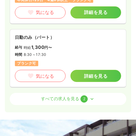
気になる
詳細を見る
日勤のみ（パート）
1,300
給与
時給
円〜
時間
8:30～17:30
ブランク可
気になる
詳細を見る
外来
一般＋療養
正・准看護師
すべての求人を見る
2
日勤のみ（常勤）
26.7
給与
万円〜
/月
賞与5ヶ月
※経験9年の例
時間
8:30～19:30