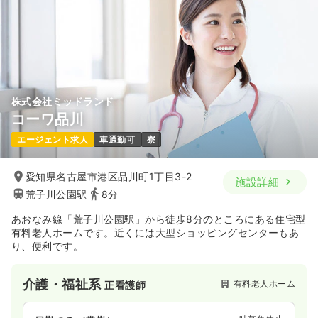
株式会社ミッドランド
コーワ品川
エージェント求人
車通勤可
寮
愛知県名古屋市港区品川町1丁目3-2
施設詳細
荒子川公園駅
8分
あおなみ線「荒子川公園駅」から徒歩8分のところにある住宅型
有料老人ホームです。近くには大型ショッピングセンターもあ
り、便利です。
介護・福祉系
有料老人ホーム
正看護師