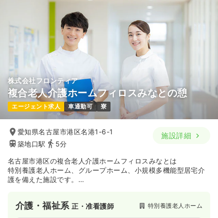
株式会社フロンティア
複合老人介護ホームフィロスみなとの憩
エージェント求人
車通勤可
寮
愛知県名古屋市港区名港1-6-1
施設詳細
築地口駅
5分
名古屋市港区の複合老人介護ホームフィロスみなとは
特別養護老人ホーム、グループホーム、小規模多機能型居宅介
護を備えた施設です。
フィロスとはギリシャ語で「愛（人類愛・兄弟愛・隣人愛）」
の意味です。
介護・福祉系
特別養護老人ホーム
正・准看護師