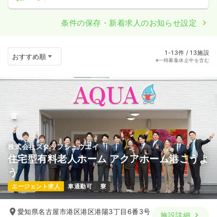
条件の保存・新着求人のお知らせ設定
1-13件 / 13施設
※一時募集休止中を含む
株式会社スタッフシュウエイ
住宅型有料老人ホーム アクアホーム港こうよ
う
エージェント求人
車通勤可
寮
愛知県名古屋市港区港区港陽3丁目6番3号
施設詳細