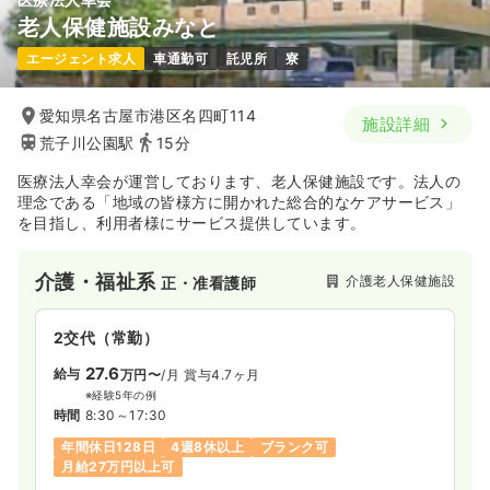
老人保健施設みなと
エージェント求人
車通勤可
託児所
寮
愛知県名古屋市港区名四町114
施設詳細
荒子川公園駅
15分
医療法人幸会が運営しております、老人保健施設です。法人の
理念である「地域の皆様方に開かれた総合的なケアサービス」
を目指し、利用者様にサービス提供しています。
介護・福祉系
介護老人保健施設
正・准看護師
2交代（常勤）
27.6
給与
万円〜
/月
賞与4.7ヶ月
※経験5年の例
時間
8:30～17:30
年間休日128日
4週8休以上
ブランク可
月給27万円以上可