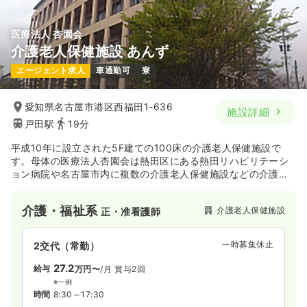
医療法人 杏園会
介護老人保健施設 あんず
一時募集休止
3交代（常勤）
エージェント求人
車通勤可
寮
27.0
給与
万円
/月
賞与2回
※一例
時間
8:15～17:00
愛知県名古屋市港区西福田1-636
施設詳細
年間休日120日
4週8休以上
月給27万円以上可
戸田駅
19分
平成10年に設立された5F建ての100床の介護老人保健施設で
気になる
詳細を見る
す。母体の医療法人杏園会は熱田区にある熱田リハビリテーシ
ョン病院や名古屋市内に複数の介護老人保健施設などの介護施
設を運営しております。また介護老人保健施設あんずは「超強
オペ室(手術室)
一般病院
正看護師
化型」の介護老人保健施設ですので、在宅復帰率が50％以上で
介護・福祉系
介護老人保健施設
正・准看護師
す！
一時募集休止
日勤のみ（常勤）
一時募集休止
2交代（常勤）
27.6
給与
万円
/月
賞与3.51ヶ月
27.2
※経験6年の例
給与
万円〜
/月
賞与2回
時間
8:15～17:00
※一例
時間
8:30～17:30
年間休日120日
4週8休以上
オンコールあり