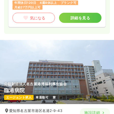
ブランク可
月給35万円以上可
年間休日120日
4週8休以上
ブランク可
月給27万円以上可
気になる
詳細を見る
気になる
詳細を見る
透析
一般病院
正看護師
一時募集休止
日勤のみ（常勤）
27.0
給与
万円
/月
賞与2回
※一例
時間
8:15～17:00
年間休日120日
4週8休以上
月給27万円以上可
気になる
詳細を見る
公益財団法人名古屋港湾福利厚生協会
臨港病院
救急外来
一般病院
正看護師
エージェント求人
車通勤可
寮
一時募集休止
2交代（常勤）
愛知県名古屋市港区名港2-9-43
施設詳細