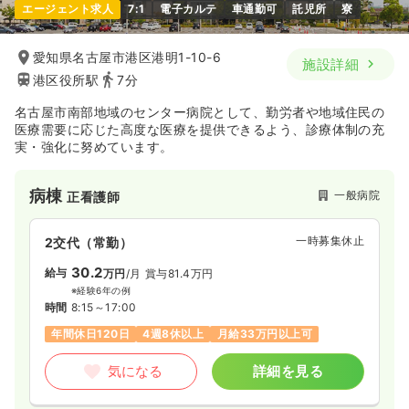
エージェント求人
7:1
電子カルテ
車通勤可
託児所
寮
愛知県名古屋市港区港明1-10-6
施設詳細
港区役所駅
7分
名古屋市南部地域のセンター病院として、勤労者や地域住民の
医療需要に応じた高度な医療を提供できるよう、診療体制の充
実・強化に努めています。
病棟
一般病院
正看護師
一時募集休止
2交代（常勤）
30.2
給与
万円
/月
賞与81.4万円
※経験6年の例
時間
8:15～17:00
年間休日120日
4週8休以上
月給33万円以上可
気になる
詳細を見る