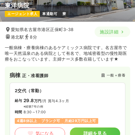
東洋病院
エージェント求人
車通勤可
寮
愛知県名古屋市港区正保町3-38
施設詳細
港北駅
8分
一般病棟・療養病棟のあるケアミックス病院です。名古屋市で
唯一天然温泉のある病院として有名で、地域密着型の慢性期医
療をおこなっています。主婦ナース多数在籍しています★
病棟
一般＋療養
正・准看護師
2交代（常勤）
29.8
給与
万円
/月
賞与4.3ヶ月
※経験7年の例
時間
8:30～17:00
4週8休以上
ブランク可
月給29万円以上可
気になる
詳細を見る