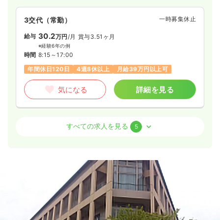
一時募集休止
3交代（常勤）
30.2
給与
万円
/月
賞与3.51ヶ月
※経験6年の例
時間
8:15～17:00
年間休日120日
4週8休以上
月給39万円以上可
気になる
詳細を見る
病棟
一般病院
助産師
すべての求人を見る
5
一時募集休止
2交代（常勤）
27.0
給与
万円〜
/月
賞与2回
※一例
時間
8:15～17:00
年間休日120日
4週8休以上
月給27万円以上可
気になる
詳細を見る