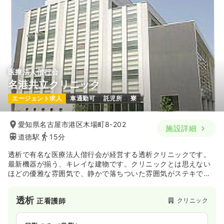
医療法人偕行会
名港共立クリニック
エージェント求人
車通勤可
託児所
寮
愛知県名古屋市港区木場町8-202
施設詳細
道徳駅
15分
透析で有名な医療法人偕行会が経営する透析クリニックです。
最新機器が揃う、キレイな建物です。クリニックとは思えない
ほどの優雅な雰囲気で、静かで落ちついた雰囲気がステキです
よ♪
透析
クリニック
正看護師