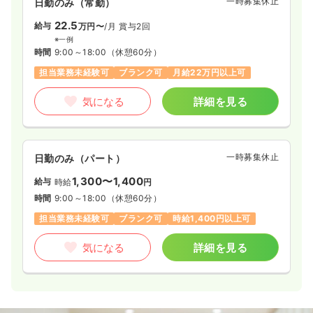
一時募集休止
日勤のみ（常勤）
22.5
給与
万円〜
/月
賞与2回
※一例
時間
9:00～18:00
（休憩60分）
担当業務未経験可
ブランク可
月給22万円以上可
気になる
詳細を見る
一時募集休止
日勤のみ（パート）
1,300〜1,400
給与
時給
円
時間
9:00～18:00
（休憩60分）
担当業務未経験可
ブランク可
時給1,400円以上可
気になる
詳細を見る