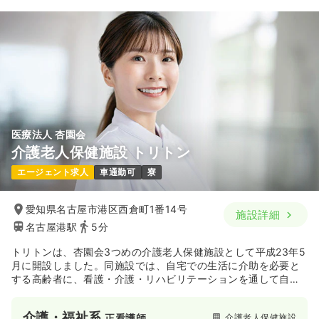
医療法人 杏園会
介護老人保健施設 トリトン
エージェント求人
車通勤可
寮
愛知県名古屋市港区西倉町1番14号
施設詳細
名古屋港駅
5分
トリトンは、杏園会3つめの介護老人保健施設として平成23年5
月に開設しました。同施設では、自宅での生活に介助を必要と
する高齢者に、看護・介護・リハビリテーションを通して自立
のためのお手伝いをしています。
介護・福祉系
介護老人保健施設
正看護師