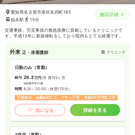
愛知県名古屋市港区名四町185
施設詳細
稲永駅
15分
交通事故、労災事故の救急医療に貢献しているクリニックで
す。平成13年に新築移転をしており院内もとても綺麗です。
外来
クリニック
正・准看護師
日勤のみ（常勤）
26.3
給与
万円
/月
賞与5ヶ月
※経験9年の例
時間
8:20～20:00
（休憩170分）
日祝休み
4週8休以上
ブランク可
月給26万円以上可
気になる
詳細を見る
2交代（常勤）