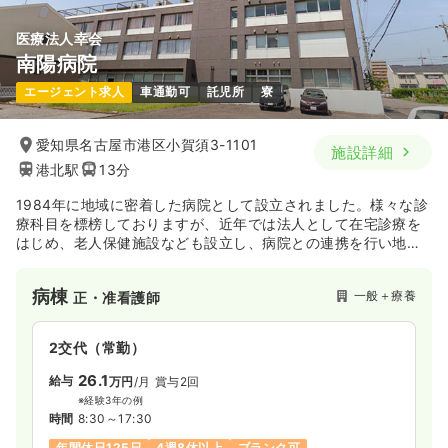
医療法人幸会
南陽病院
エージェント求人
車通勤可
託児所
寮
愛知県名古屋市港区小賀須3-1101
施設詳細
港北駅
13分
1984年に地域に密着した病院として設立されました。様々な診
療科目を標榜しておりますが、近年では法人として在宅診療を
はじめ、老人保健施設なども設立し、病院との連携を行い地域
の在宅医療・介護にも力を入れています。院内には託児所があ
り、病院から徒歩1分の場所に看護師さん専用の寮があります。
病棟
一般＋療養
正・准看護師
2交代（常勤）
26.1
給与
万円
/月
賞与2回
※経験3年の例
時間
8:30～17:30
年間休日125日
4週8休以上
ブランク可