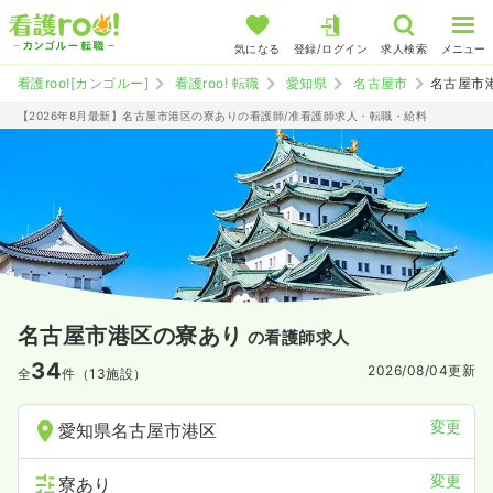
気になる
登録/ログイン
求人検索
メニュー
看護roo![カンゴルー]
看護roo! 転職
愛知県
名古屋市
名古屋市
【2026年8月最新】名古屋市港区の寮ありの看護師/准看護師求人・転職・給料
名古屋市港区の寮あり
の看護師求人
34
2026/08/04
更新
全
件（13施設）
変更
愛知県名古屋市港区
変更
寮あり