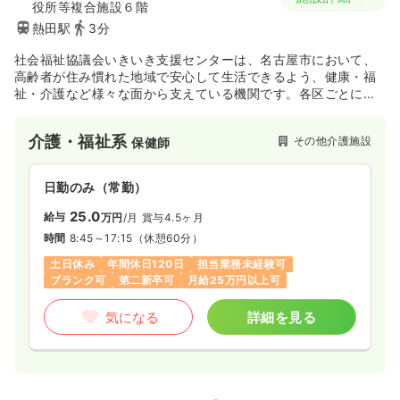
役所等複合施設６階
熱田駅
3分
社会福祉協議会いきいき支援センターは、名古屋市において、
高齢者が住み慣れた地域で安心して生活できるよう、健康・福
祉・介護など様々な面から支えている機関です。各区ごとに計
17ヶ所のセンターがあり、各区の状況や特性に合わせて、支援
を行っています。
介護・福祉系
その他介護施設
保健師
日勤のみ（常勤）
25.0
給与
万円
/月
賞与4.5ヶ月
時間
8:45～17:15
（休憩60分）
土日休み
年間休日120日
担当業務未経験可
ブランク可
第二新卒可
月給25万円以上可
気になる
詳細を見る