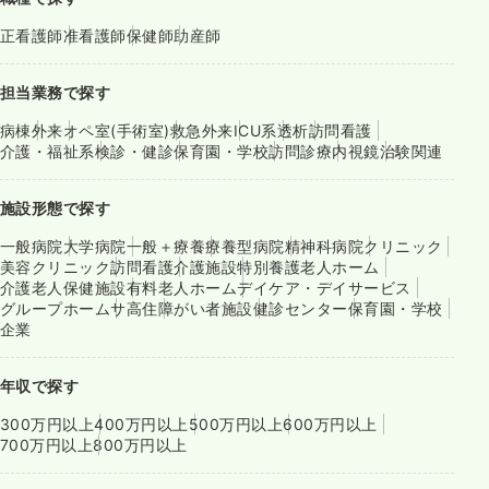
正看護師
准看護師
保健師
助産師
担当業務で探す
病棟
外来
オペ室(手術室)
救急外来
ICU系
透析
訪問看護
介護・福祉系
検診・健診
保育園・学校
訪問診療
内視鏡
治験関連
施設形態で探す
一般病院
大学病院
一般＋療養
療養型病院
精神科病院
クリニック
美容クリニック
訪問看護
介護施設
特別養護老人ホーム
介護老人保健施設
有料老人ホーム
デイケア・デイサービス
グループホーム
サ高住
障がい者施設
健診センター
保育園・学校
企業
年収で探す
300万円以上
400万円以上
500万円以上
600万円以上
700万円以上
800万円以上