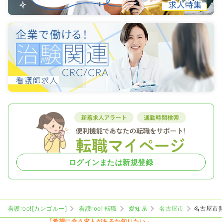
ログインまたは新規登録
看護roo![カンゴルー]
看護roo! 転職
愛知県
名古屋市
名古屋市
「希望に合う求人があるか知りたい」