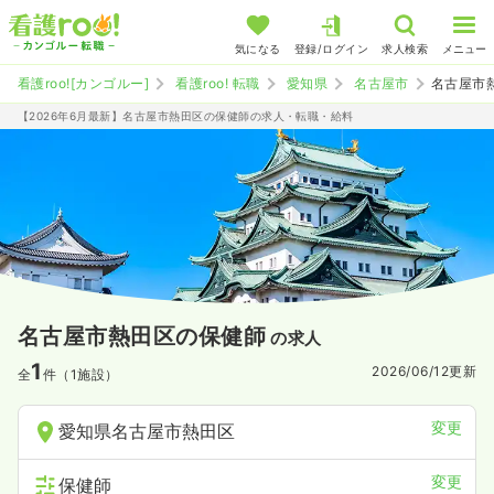
気になる
登録/ログイン
求人検索
メニュー
看護roo![カンゴルー]
看護roo! 転職
愛知県
名古屋市
名古屋市
【2026年6月最新】名古屋市熱田区の保健師の求人・転職・給料
名古屋市熱田区の保健師
の求人
1
2026/06/12
更新
全
件（1施設）
変更
愛知県名古屋市熱田区
変更
保健師