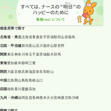
都道府県で探す
北海道・東北
北海道
青森
岩手
宮城
秋田
山形
福島
北陸・甲信越
新潟
富山
石川
福井
山梨
長野
関東
東京
神奈川
埼玉
千葉
茨城
栃木
群馬
東海
愛知
岐阜
静岡
三重
関西
大阪
京都
兵庫
滋賀
奈良
和歌山
中国
広島
岡山
鳥取
島根
山口
四国
徳島
香川
愛媛
高知
九州・沖縄
福岡
佐賀
長崎
熊本
大分
宮崎
鹿児島
沖縄
職種で探す