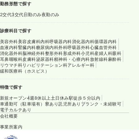
勤務形態で探す
2交代
3交代
日勤のみ
夜勤のみ
診療科目で探す
美容外科
美容皮膚科
内科
呼吸器内科
消化器内科
循環器内科
血液内科
腎臓内科
糖尿病内科
外科
呼吸器外科
心臓血管外科
消化器外科
脳神経外科
整形外科
形成外科
小児科
産婦人科
眼科
耳鼻咽喉科
皮膚科
泌尿器科
精神科・心療内科
放射線科
麻酔科
リウマチ科
リハビリテーション科
アレルギー科
緩和医療科（ホスピス）
特徴で探す
新規オープン
4週8休以上
土日休み
駅徒歩５分以内
車通勤可（駐車場有）
寮あり
託児所あり
ブランク・未経験可
電子カルテあり
会社概要
事業所案内