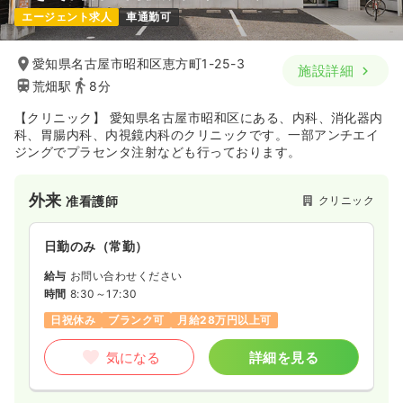
エージェント求人
車通勤可
愛知県名古屋市昭和区恵方町1-25-3
施設詳細
荒畑駅
8分
【クリニック】 愛知県名古屋市昭和区にある、内科、消化器内
科、胃腸内科、内視鏡内科のクリニックです。一部アンチエイ
ジングでプラセンタ注射なども行っております。
外来
クリニック
准看護師
日勤のみ（常勤）
給与
お問い合わせください
時間
8:30～17:30
日祝休み
ブランク可
月給28万円以上可
気になる
詳細を見る