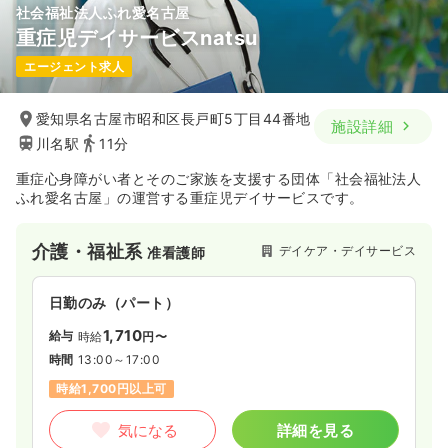
社会福祉法人ふれ愛名古屋
重症児デイサービスnatsu
エージェント求人
愛知県名古屋市昭和区長戸町5丁目44番地
施設詳細
川名駅
11分
重症心身障がい者とそのご家族を支援する団体「社会福祉法人
ふれ愛名古屋」の運営する重症児デイサービスです。
介護・福祉系
デイケア・デイサービス
准看護師
日勤のみ（パート）
1,710
給与
時給
円〜
時間
13:00～17:00
時給1,700円以上可
気になる
詳細を見る