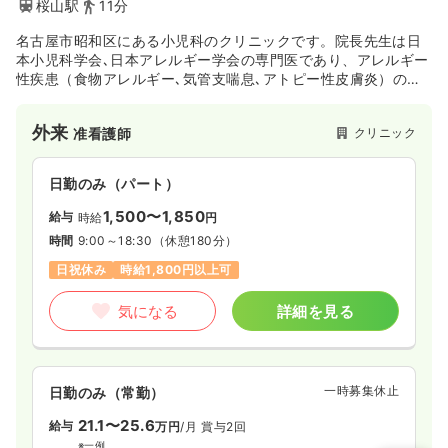
桜山駅
11分
名古屋市昭和区にある小児科のクリニックです。院長先生は日
本小児科学会､日本アレルギー学会の専門医であり、アレルギー
性疾患（食物アレルギー､気管支喘息､アトピー性皮膚炎）の診
察にも強みを持っています。
外来
クリニック
准看護師
日勤のみ（パート）
1,500〜1,850
給与
時給
円
時間
9:00～18:30
（休憩180分）
日祝休み
時給1,800円以上可
気になる
詳細を見る
一時募集休止
日勤のみ（常勤）
21.1〜25.6
給与
万円
/月
賞与2回
※一例