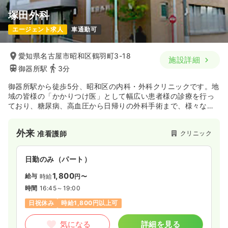
塚田外科
エージェント求人
車通勤可
愛知県名古屋市昭和区鶴羽町3-18
施設詳細
御器所駅
3分
御器所駅から徒歩5分、昭和区の内科・外科クリニックです。地
域の皆様の「かかりつけ医」として幅広い患者様の診療を行っ
ており、糖尿病、高血圧から日帰りの外科手術まで、様々な治
療を行っています。
外来
クリニック
准看護師
日勤のみ（パート）
1,800
給与
時給
円〜
時間
16:45～19:00
日祝休み
時給1,800円以上可
気になる
詳細を見る