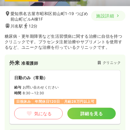
愛知県名古屋市昭和区前山町1-19 つばめ
施設詳細
前山町ビルA棟1F
川名駅
12分
糖尿病・更年期障害など生活習慣病に関する治療に自信を持つ
クリニックです。プラセンタ注射治療やサプリメントを使用す
るなど、ユニークな治療を行っているクリニックです。
外来
クリニック
准看護師
日勤のみ（常勤）
給与
お問い合わせください
時間
8:30～12:30
日祝休み
年間休日120日
月給28万円以上可
気になる
詳細を見る