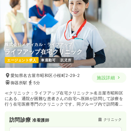
株式会社メディカル・ライフアップ
ライフアップ在宅クリニック
エージェント求人
車通勤可
託児所
愛知県名古屋市昭和区小桜町2-29-2
施設詳細
御器所駅
5分
≪クリニック：ライフアップ在宅クリニック≫名古屋市昭和区
にある、通院が困難な患者さんの自宅へ医師が訪問して診療を
行う在宅医療専門のクリニックです。同グループ内で訪問看護
や介護施設なども展開しており、医師や看護師、リハビリ職が
垣根を越えて連携するチーム医療を強みとしています。
訪問診療
クリニック
准看護師