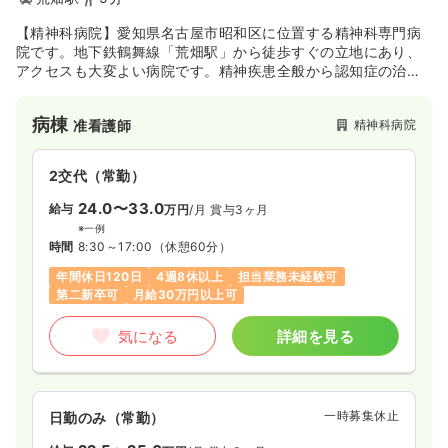
【精神科病院】愛知県名古屋市昭和区に位置する精神科専門病
院です。地下鉄鶴舞線「荒畑駅」から徒歩すぐの立地にあり、
アクセスも大変よい病院です。精神疾患全般から認知症の治療
など幅広い疾患に対応しております。また、退院後に安心した
生活が送れるよう、訪問看護ステーションの併設もございま
病棟
精神科病院
准看護師
す。外来～在宅まで一貫したサポートが可能な病院です。
2交代（常勤）
24.0〜33.0
給与
万円
/月
賞与3ヶ月
※一例
時間
8:30～17:00
（休憩60分）
年間休日120日
4週8休以上
担当業務未経験可
第二新卒可
月給30万円以上可
気になる
詳細を見る
一時募集休止
日勤のみ（常勤）