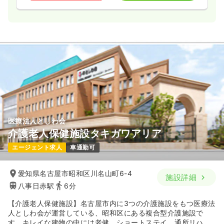
医療法人としわ会
介護老人保健施設タキガワアリア
エージェント求人
車通勤可
愛知県名古屋市昭和区川名山町6-4
施設詳細
八事日赤駅
6分
【介護老人保健施設】名古屋市内に3つの介護施設をもつ医療法
人としわ会が運営している、昭和区にある複合型介護施設で
す。キレイな建物の中には老健、ショートステイ、通所リハビ