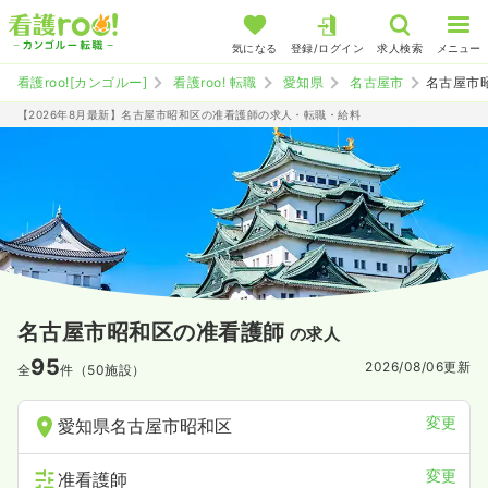
気になる
登録/ログイン
求人検索
メニュー
看護roo![カンゴルー]
看護roo! 転職
愛知県
名古屋市
名古屋市
【2026年8月最新】名古屋市昭和区の准看護師の求人・転職・給料
名古屋市昭和区の准看護師
の求人
95
2026/08/06
更新
全
件（50施設）
変更
愛知県名古屋市昭和区
変更
准看護師