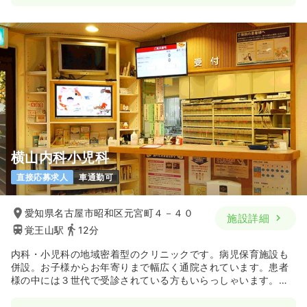
横山内科小児科
直接応募求人
車通勤可
愛知県名古屋市昭和区元宮町４－４０
施設詳細
覚王山駅
12分
内科・小児科の地域密着型のクリニックです。病児保育施設も
併設。お子様からお年寄りまで幅広く通院されています。患者
様の中には３世代で受診されている方もいらっしゃいます。の
びのびした雰囲気で職員も幅広い世代の方が活躍中。