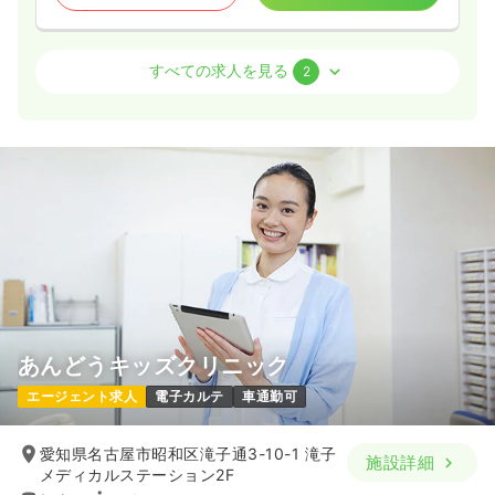
介護・福祉系
デイケア・デイサービス
准看護師
すべての求人を見る
2
一時募集休止
日勤のみ（常勤）
給与
お問い合わせください
時間
9:00～17:30
（休憩60分）
土日休み
気になる
詳細を見る
一時募集休止
日勤のみ（パート）
あんどうキッズクリニック
1,450
給与
時給
円
エージェント求人
電子カルテ
車通勤可
時間
10:00～16:00
土日休み
時給1,600円以上可
愛知県名古屋市昭和区滝子通3-10-1 滝子
施設詳細
メディカルステーション2F
気になる
詳細を見る