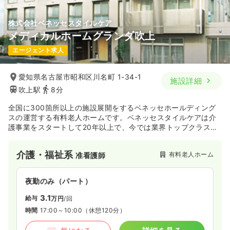
株式会社ベネッセスタイルケア
メディカルホームグランダ吹上
エージェント求人
愛知県名古屋市昭和区川名町 1-34-1
施設詳細
吹上駅
8分
全国に300箇所以上の施設展開をするベネッセホールディング
スの運営する有料老人ホームです。ベネッセスタイルケアは介
護事業をスタートして20年以上で、今では業界トップクラスの
施設運営数となっています。地域のニーズに応じて、少人数の
ホームから24時間看護を取り入れたホームまで、『まどか』
介護・福祉系
有料老人ホーム
准看護師
『くらら』『グラニー』『グランダ』『アリア』『ここち』の6
シリーズの有料老人ホームを展開しています。ご利用者さまの
「自分らしさ」を尊重し、施設運営を行っています。
夜勤のみ（パート）
3.1
給与
万円
/回
時間
17:00～10:00
（休憩120分）