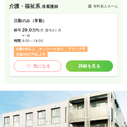
ホームから24時間看護を取り入れたホームまで、『まどか』
介護・福祉系
有料老人ホーム
准看護師
『くらら』『グラニー』『グランダ』『アリア』『ここち』の6
シリーズの有料老人ホームを展開しています。ご利用者さまの
「自分らしさ」を尊重し、施設運営を行っています。
日勤のみ（常勤）
29.0
給与
万円
/月
賞与2ヶ月
※一例
時間
9:00～18:00
4週8休以上
オンコールあり
ブランク可
月給39万円以上可
気になる
詳細を見る