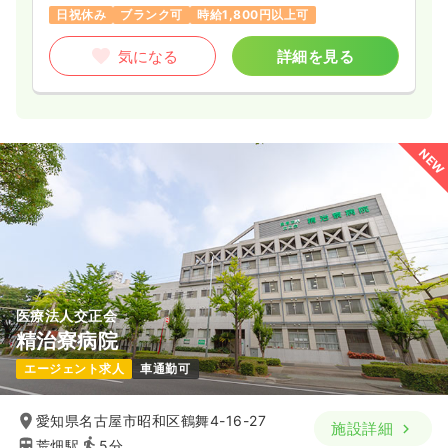
日祝休み
ブランク可
時給1,800円以上可
気になる
詳細を見る
NEW
医療法人交正会
精治寮病院
エージェント求人
車通勤可
愛知県名古屋市昭和区鶴舞4-16-27
施設詳細
荒畑駅
5分