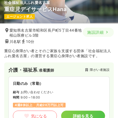
社会福祉法人ふれ愛名古屋
重症児デイサービスHana
エージェント求人
愛知県名古屋市昭和区長戸町5丁目44番地
施設詳細
桜山医療ビル3階
川名駅
10分
重症心身障がい者とそのご家族を支援する団体「社会福祉法人
ふれ愛名古屋」の運営する重症心身障がい者施設です。
介護・福祉系
障がい者施設
准看護師
日勤のみ（常勤）
給与
お問い合わせください
時間
9:00～18:00
4週8休以上
月給20万円以上可
気になる
詳細を見る