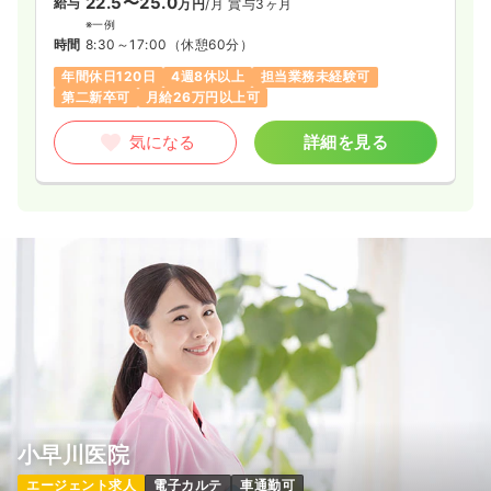
22.5〜25.0
給与
万円
/月
賞与3ヶ月
※一例
時間
8:30～17:00
（休憩60分）
年間休日120日
4週8休以上
担当業務未経験可
第二新卒可
月給26万円以上可
気になる
詳細を見る
小早川医院
エージェント求人
電子カルテ
車通勤可