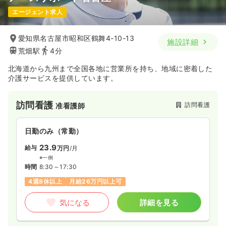
エージェント求人
愛知県名古屋市昭和区鶴舞4-10-13
施設詳細
荒畑駅
4分
北海道から九州まで全国各地に営業所を持ち、地域に密着した
介護サービスを提供しています。
訪問看護
訪問看護
准看護師
日勤のみ（常勤）
23.9
給与
万円
/月
※一例
時間
8:30～17:30
4週8休以上
月給26万円以上可
気になる
詳細を見る