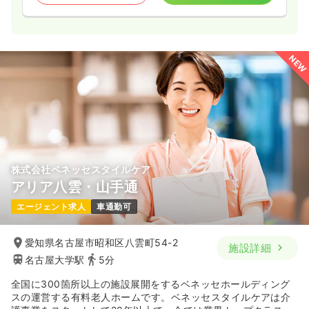
NEW
株式会社ベネッセスタイルケア
アリア八雲・山手通
エージェント求人
車通勤可
愛知県名古屋市昭和区八雲町54-2
施設詳細
名古屋大学駅
5分
全国に300箇所以上の施設展開をするベネッセホールディング
スの運営する有料老人ホームです。ベネッセスタイルケアは介