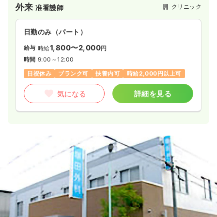
外来
クリニック
准看護師
日勤のみ（パート）
1,800〜2,000
給与
時給
円
時間
9:00～12:00
日祝休み
ブランク可
扶養内可
時給2,000円以上可
気になる
詳細を見る