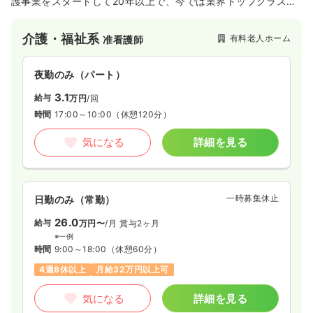
護事業をスタートして20年以上で、今では業界トップクラスの
施設運営数となっています。地域のニーズに応じて、少人数の
ホームから24時間看護を取り入れたホームまで、『まどか』
介護・福祉系
有料老人ホーム
准看護師
『くらら』『グラニー』『グランダ』『アリア』『ここち』の6
シリーズの有料老人ホームを展開しています。ご利用者さまの
「自分らしさ」を尊重し、施設運営を行っています。
夜勤のみ（パート）
3.1
給与
万円
/回
時間
17:00～10:00
（休憩120分）
気になる
詳細を見る
一時募集休止
日勤のみ（常勤）
26.0
給与
万円〜
/月
賞与2ヶ月
※一例
時間
9:00～18:00
（休憩60分）
4週8休以上
月給32万円以上可
気になる
詳細を見る