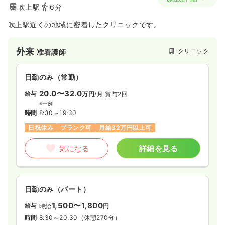
吹上駅
6分
吹上駅近くの地域に密着したクリニックです。
外来
クリニック
准看護師
日勤のみ（常勤）
20.0〜32.0
給与
万円
/月
賞与2回
※一例
時間
8:30～19:30
日祝休み
ブランク可
月給32万円以上可
気になる
詳細を見る
日勤のみ（パート）
1,500〜1,800
給与
時給
円
時間
8:30～20:30
（休憩270分）