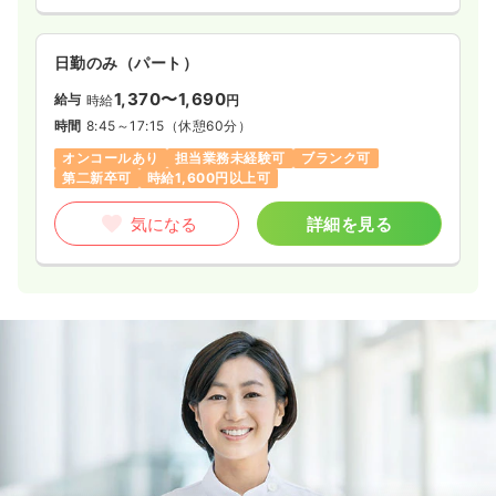
日勤のみ（パート）
1,370〜1,690
給与
時給
円
時間
8:45～17:15
（休憩60分）
オンコールあり
担当業務未経験可
ブランク可
第二新卒可
時給1,600円以上可
気になる
詳細を見る