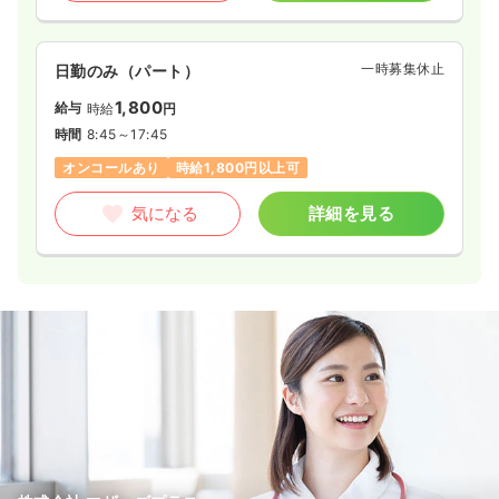
一時募集休止
日勤のみ（パート）
1,800
給与
時給
円
時間
8:45～17:45
オンコールあり
時給1,800円以上可
気になる
詳細を見る