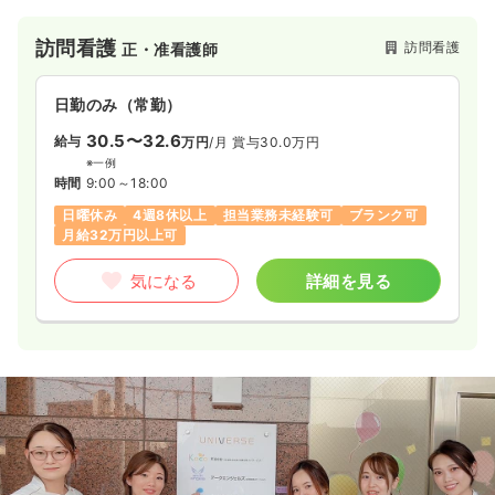
訪問看護
訪問看護
正・准看護師
日勤のみ（常勤）
30.5〜32.6
給与
万円
/月
賞与30.0万円
※一例
時間
9:00～18:00
日曜休み
4週8休以上
担当業務未経験可
ブランク可
月給32万円以上可
気になる
詳細を見る