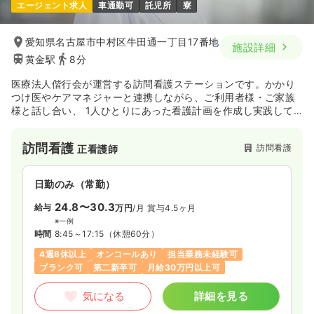
エージェント求人
車通勤可
託児所
寮
愛知県名古屋市中村区牛田通一丁目17番地
施設詳細
黄金駅
8分
医療法人偕行会が運営する訪問看護ステーションです。かかり
つけ医やケアマネジャーと連携しながら、ご利用者様・ご家族
様と話し合い、 1人ひとりにあった看護計画を作成し実践して
いきます。
訪問看護
訪問看護
正看護師
日勤のみ（常勤）
24.8〜30.3
給与
万円
/月
賞与4.5ヶ月
※一例
時間
8:45～17:15
（休憩60分）
4週8休以上
オンコールあり
担当業務未経験可
ブランク可
第二新卒可
月給30万円以上可
気になる
詳細を見る