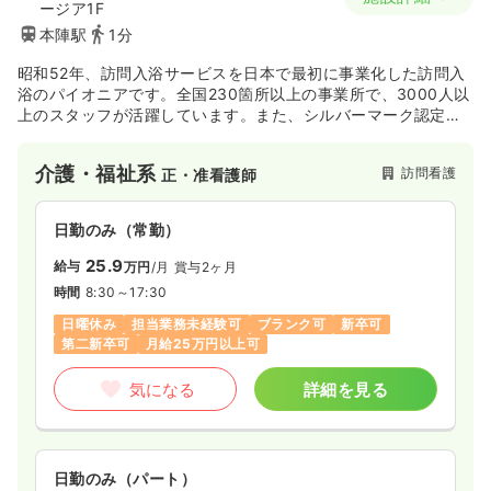
ージア1F
本陣駅
1分
昭和52年、訪問入浴サービスを日本で最初に事業化した訪問入
浴のパイオニアです。全国230箇所以上の事業所で、3000人以
上のスタッフが活躍しています。また、シルバーマーク認定第
１号の訪問入浴サービスであり、質の高いサービスを提供して
いる企業です。
介護・福祉系
訪問看護
正・准看護師
日勤のみ（常勤）
25.9
給与
万円
/月
賞与2ヶ月
時間
8:30～17:30
日曜休み
担当業務未経験可
ブランク可
新卒可
第二新卒可
月給25万円以上可
気になる
詳細を見る
日勤のみ（パート）