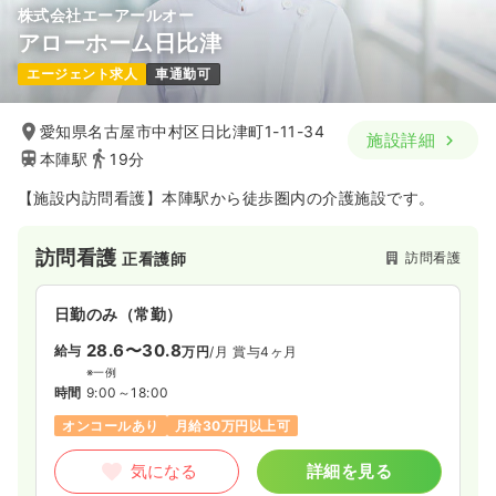
株式会社エーアールオー
アローホーム日比津
エージェント求人
車通勤可
愛知県名古屋市中村区日比津町1-11-34
施設詳細
本陣駅
19分
【施設内訪問看護】本陣駅から徒歩圏内の介護施設です。
訪問看護
訪問看護
正看護師
日勤のみ（常勤）
28.6〜30.8
給与
万円
/月
賞与4ヶ月
※一例
時間
9:00～18:00
オンコールあり
月給30万円以上可
気になる
詳細を見る