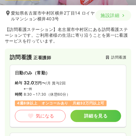
愛知県名古屋市中村区横井2丁目14 ロイヤ
施設詳細
ルマンション横井403号
【訪問看護ステーション】名古屋市中村区にある訪問看護ステ
ーションです。ご利用者様の生活に寄り沿うことを第一に看護
サービスを行っています。
訪問看護
訪問看護
正看護師
日勤のみ（常勤）
32.0
給与
万円〜
/月
賞与2回
※一例
時間
8:30～17:30
（休憩60分）
4週8休以上
オンコールあり
月給32万円以上可
気になる
詳細を見る