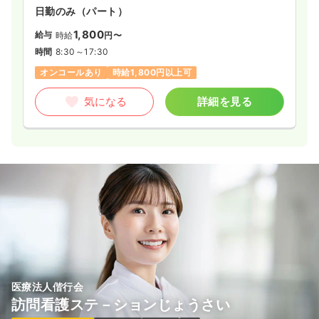
日勤のみ（パート）
1,800
給与
時給
円〜
時間
8:30～17:30
オンコールあり
時給1,800円以上可
気になる
詳細を見る
医療法人偕行会
訪問看護ステ－ションじょうさい