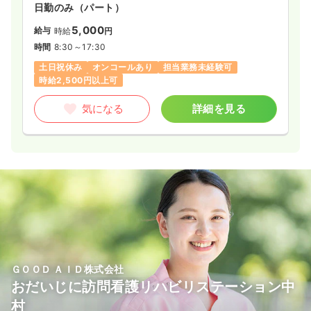
日勤のみ（パート）
5,000
給与
時給
円
時間
8:30～17:30
土日祝休み
オンコールあり
担当業務未経験可
時給2,500円以上可
気になる
詳細を見る
ＧＯＯＤ ＡＩＤ株式会社
おだいじに訪問看護リハビリステーション中
村