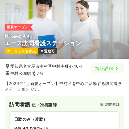
新規オープン
株式会社SISIQ
エース訪問看護ステーション
エージェント求人
車通勤可
愛知県名古屋市中村区中村中町4-40-1
施設詳細
中村公園駅
7分
【2026年4月新規オープン】中村区を中心に活動する訪問看護
ステーションです。
訪問看護
訪問看護
正・准看護師
日勤のみ（常勤）
40.0
給与
万円〜
/月