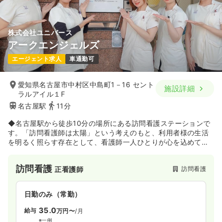
株式会社ユニバース
アークエンジェルズ
エージェント求人
車通勤可
愛知県名古屋市中村区中島町1－16 セント
施設詳細
ラルアイル１F
名古屋駅
11分
◆名古屋駅から徒歩10分の場所にある訪問看護ステーションで
す。「訪問看護師は太陽」という考えのもと、利用者様の生活
を明るく照らす存在として、看護師一人ひとりが心を込めて働
いています。
訪問看護
訪問看護
正看護師
日勤のみ（常勤）
35.0
給与
万円〜
/月
※一例