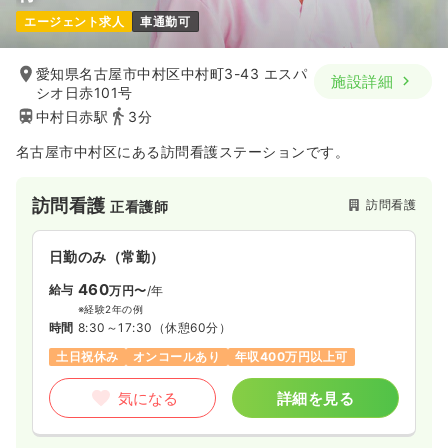
エージェント求人
車通勤可
愛知県名古屋市中村区中村町3-43 エスパ
施設詳細
シオ日赤101号
中村日赤駅
3分
名古屋市中村区にある訪問看護ステーションです。
訪問看護
訪問看護
正看護師
日勤のみ（常勤）
460
給与
万円〜
/年
※経験2年の例
時間
8:30～17:30
（休憩60分）
土日祝休み
オンコールあり
年収400万円以上可
気になる
詳細を見る