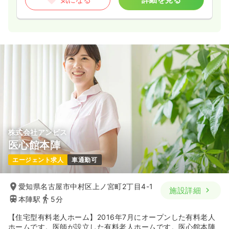
株式会社アンビス
医心館本陣
エージェント求人
車通勤可
愛知県名古屋市中村区上ノ宮町2丁目4-1
施設詳細
本陣駅
5分
【住宅型有料老人ホーム】2016年7月にオープンした有料老人
ホームです。医師が設立した有料老人ホームです。医心館本陣