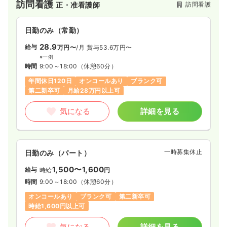
訪問看護
訪問看護
正・准看護師
尊重し、病院と在宅の良さを併せ持つ環境で、「生きる喜び」
を最期まで支える看護を提供しています。
日勤のみ（常勤）
28.9
給与
万円〜
/月
賞与53.6万円〜
※一例
時間
9:00～18:00
（休憩60分）
年間休日120日
オンコールあり
ブランク可
第二新卒可
月給28万円以上可
気になる
詳細を見る
一時募集休止
日勤のみ（パート）
1,500〜1,600
給与
時給
円
時間
9:00～18:00
（休憩60分）
オンコールあり
ブランク可
第二新卒可
時給1,600円以上可
気になる
詳細を見る