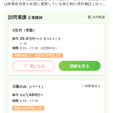
は医療依存度が全国に展開している医心館の系列施設と比べて
医療依存度が高いという特徴があります。有料老人ホームを全
国的に展開していて、愛知県以外に三重県、岐阜県、埼玉県、
訪問看護
訪問看護
正看護師
神奈川県、岩手県にも地域に密着した有料老人ホームを展開し
ています。今後も事業を拡大していきます。
2交代（常勤）
35.0
給与
万円〜
/月
賞与3.5ヶ月
※一例
時間
8:30～17:30
（休憩60分）
4週8休以上
月給35万円以上可
気になる
詳細を見る
一時募集休止
日勤のみ（パート）
1,680
給与
時給
円〜
時間
8:30～17:30
時給1,600円以上可