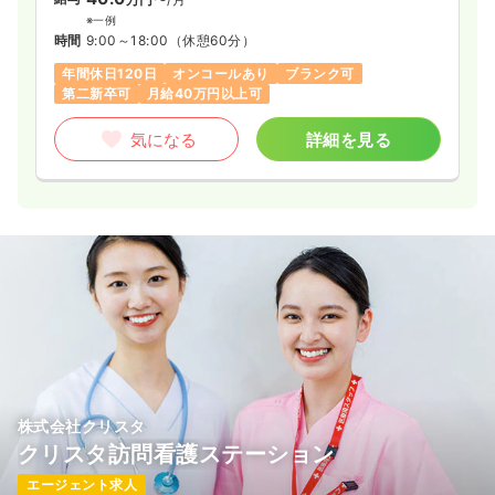
※一例
時間
9:00～18:00
（休憩60分）
年間休日120日
オンコールあり
ブランク可
第二新卒可
月給40万円以上可
気になる
詳細を見る
株式会社クリスタ
クリスタ訪問看護ステーション
エージェント求人