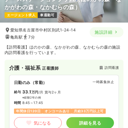
かがわの森・なかむらの森）
エージェント求人
車通勤可
愛知県名古屋市中村区則武1-24-14
施設詳細
亀島駅
7分
【訪問看護】ほのかの森、なかがわの森、なかむらの森の施設
内訪問看護を行っています。
介護・福祉系
訪問看護
正看護師
一時募集休止
日勤のみ（常勤）
33.1
給与
万円
/月
賞与2ヶ月
※経験2年の例
時間
8:45～17:45
年間休日120日
オンコールあり
月給33万円以上可
気になる
詳細を見る