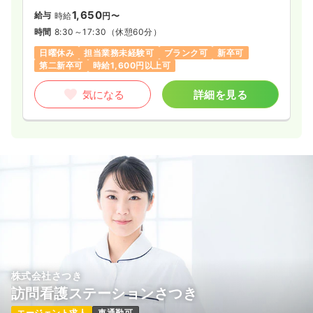
1,650
給与
時給
円〜
時間
8:30～17:30
（休憩60分）
日曜休み
担当業務未経験可
ブランク可
新卒可
第二新卒可
時給1,600円以上可
気になる
詳細を見る
株式会社さつき
訪問看護ステーションさつき
エージェント求人
車通勤可