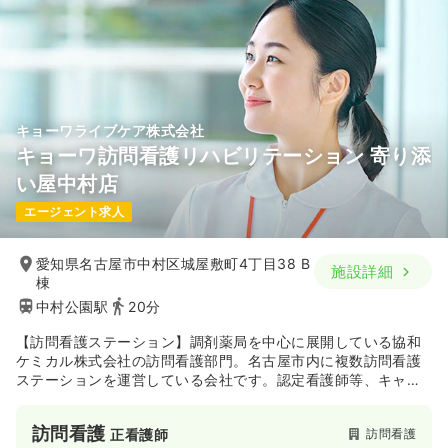
キョーワライブケア株式会社
キョーワ訪問看護リハビリテーション 寄り添
い屋中村店
エージェント求人
愛知県名古屋市中村区城屋敷町4丁目38 B
施設詳細
棟
中村公園駅
20分
【訪問看護ステーション】調剤薬局を中心に展開している協和
ケミカル株式会社の訪問看護部門。名古屋市内に複数訪問看護
ステーションを運営している会社です。認定看護師等、キャリ
アアップ支援も積極的にされています。各種学会、研修会等の
参加費補助も致します。知識・技術の向上を図れる環境が整っ
訪問看護
訪問看護
正看護師
ています。パパ・ママスタッフも多く、ライフプラン・キャリ