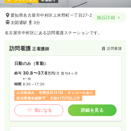
愛知県名古屋市中村区上米野町一丁目27-2
施設詳細
太閤通駅
3分
名古屋市中村区にある訪問看護ステーションです。
訪問看護
訪問看護
正看護師
日勤のみ（常勤）
30.8〜37.8
給与
万円
/月
賞与4ヶ月
※一例
時間
8:30～17:30
土日祝休み
年間休日121日
オンコールあり
担当業務未経験可
月給37万円以上可
気になる
詳細を見る