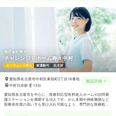
株式会社寿々
チャレンジドホーム寿々中村
エージェント求人
車通勤可
託児所
愛知県名古屋市中村区東宿町2丁目18番地
施設詳細
中村日赤駅
15分
愛知県名古屋市を中心に、医療対応型有料老人ホームや訪問看
護ステーションを展開する法人です。がん末期や神経難病など
医療依存度の高い方も受け入れ可能なよう、専門的な医療処置
と看取りケアを実践しています。「想いをカタチに」という理
念のもと、「食」の楽しみなどで利用者様の自分らしい生活を