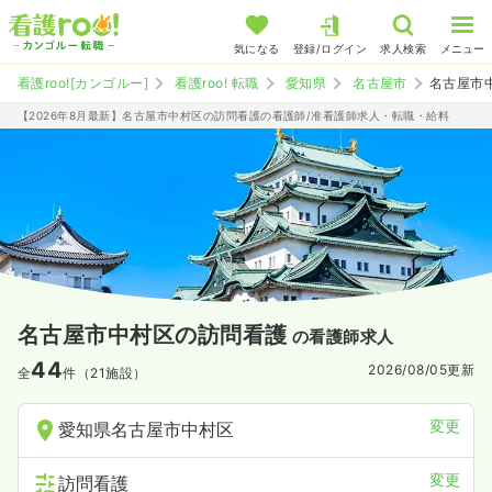
気になる
登録/ログイン
求人検索
メニュー
看護roo![カンゴルー]
看護roo! 転職
愛知県
名古屋市
名古屋市
【2026年8月最新】名古屋市中村区の訪問看護の看護師/准看護師求人・転職・給料
名古屋市中村区の訪問看護
の看護師求人
44
2026/08/05
更新
全
件（21施設）
変更
愛知県名古屋市中村区
変更
訪問看護