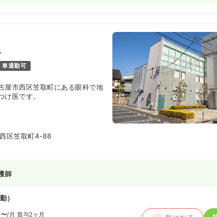
科
車通勤可
古屋市西区笠取町にある眼科で地
つけ医です。
西区笠取町4-88
護師
勤）
円〜
/月
賞与2ヶ月