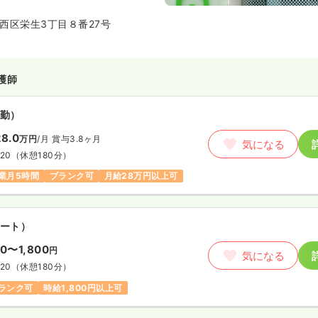
西区栄生3丁目８番27号
護師
勤）
8.0
万円
/月
賞与3.8ヶ月
気になる
:20
（休憩180分）
業月5時間
ブランク可
月給28万円以上可
ート）
00〜1,800
円
気になる
:20
（休憩180分）
ランク可
時給1,800円以上可