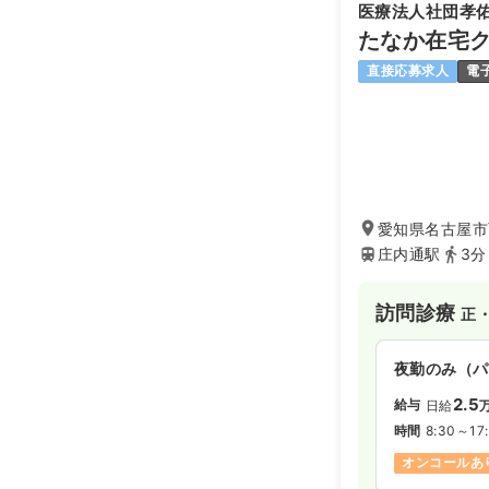
医療法人社団孝
たなか在宅
直接応募求人
電
愛知県名古屋市
庄内通駅
3分
訪問診療
正
夜勤のみ（パ
2.5
給与
日給
時間
8:30～17
オンコールあ