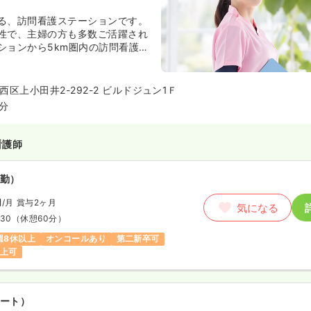
る、訪問看護ステーションです。
性で、主婦の方も多数ご活躍され
ションから5km圏内の訪問看護に
地域に密着したお仕事です。
区上小田井2-292-2 ビルドジュン1Ｆ
5分
看護師
勤）
円
/月
賞与2ヶ月
気になる
:30
（休憩60分）
週8休以上
オンコールあり
第二新卒可
以上可
ート）