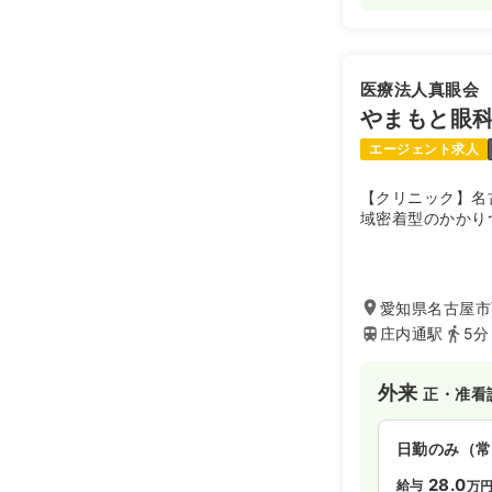
医療法人真眼会
やまもと眼
エージェント求人
【クリニック】名
域密着型のかかり
愛知県名古屋市
庄内通駅
5分
外来
正・准看
日勤のみ（常
28.0
給与
万