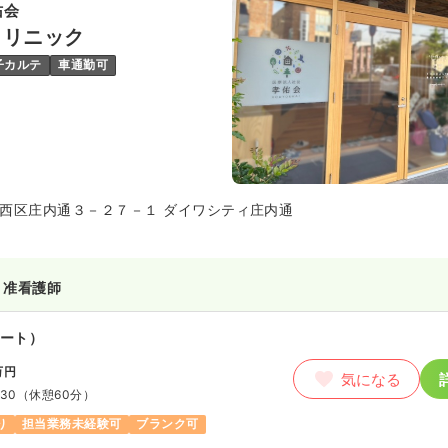
佑会
クリニック
子カルテ
車通勤可
西区庄内通３－２７－１ ダイワシティ庄内通
・准看護師
ート）
万円
気になる
:30
（休憩60分）
り
担当業務未経験可
ブランク可