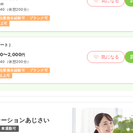
気になる
の例
:40
（休憩200分）
当業務未経験可
ブランク可
以上可
ート）
00〜2,000
円
気になる
:40
（休憩200分）
当業務未経験可
ブランク可
円以上可
テーションあじさい
車通勤可