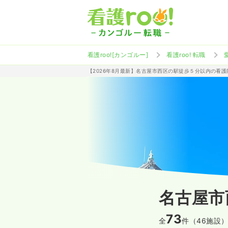
看護roo![カンゴルー]
看護roo! 転職
【2026年8月最新】名古屋市西区の駅徒歩５分以内の看
名古屋市
73
全
件（46施設