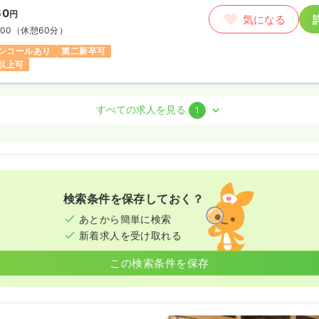
50
円
気になる
:00
（休憩60分）
ンコールあり
第二新卒可
円以上可
護師 / 管理職
すべての求人を見る
1
勤）
円〜
/月
賞与2ヶ月
気になる
:00
（休憩60分）
検索条件を保存しておく？
給40万円以上可
あとから簡単に検索
新着求人を受け取れる
この検索条件を保存