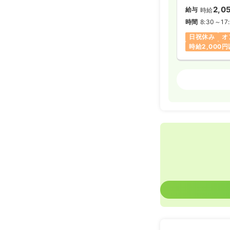
2,0
給与
時給
時間
8:30～17
日祝休み
オ
時給2,000
訪問看護
正看
日勤のみ（常
52.0
給与
万
※一例
時間
8:30～17
日曜休み
月