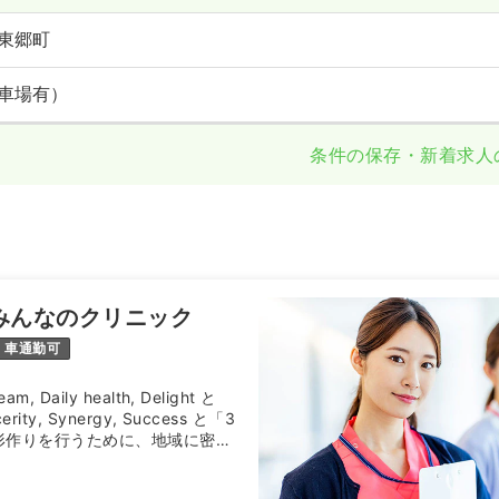
東郷町
車場有）
条件の保存・新着求人
みんなのクリニック
車通勤可
Daily health, Delight と
ity, Synergy, Success と「3
形作りを行うために、地域に密着
ニックです！