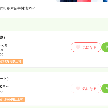
郷町春木台字桝池39-1
勤）
円〜
/月
気になる
の例
:00
給28万円以上可
ート）
00
円〜
気になる
:00
給1,500円以上可