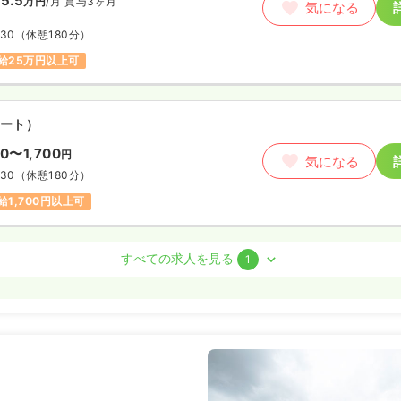
5.5
万円
/月
賞与3ヶ月
気になる
:30
（休憩180分）
給25万円以上可
ート）
00〜1,700
円
気になる
:30
（休憩180分）
給1,700円以上可
系
デイ
正・准看護師
すべての求人を見る
1
ート）
00〜1,700
円
気になる
:30
（休憩60分）
ランク可
時給1,700円以上可