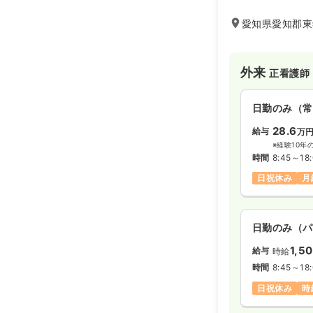
愛知県愛知郡東
外来
正看護師
日勤のみ（常
28.6
給与
万
※経験10年
時間
8:45～18
日祝休み
月
日勤のみ（パ
1,5
給与
時給
時間
8:45～18
日祝休み
時