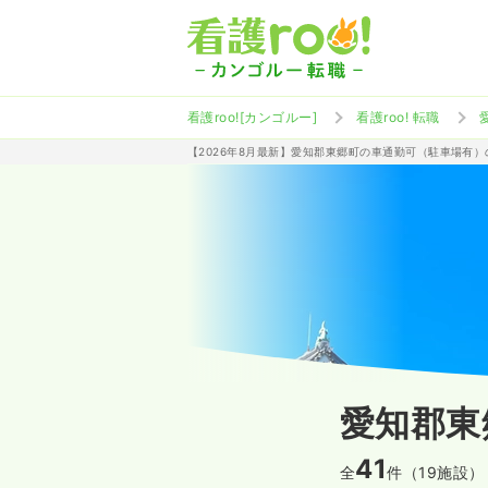
看護roo![カンゴルー]
看護roo! 転職
【2026年8月最新】愛知郡東郷町の車通勤可（駐車場有
愛知郡東
41
全
件（19施設）