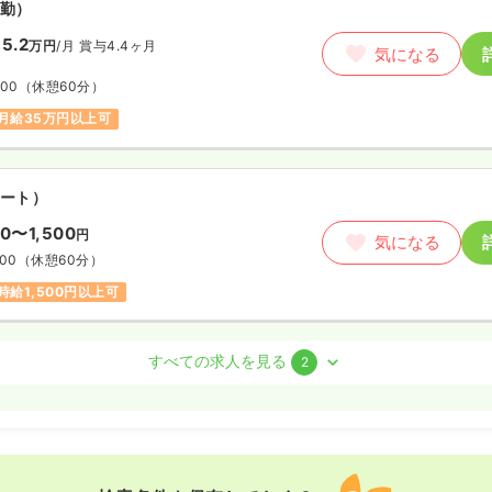
勤）
5.2
万円
/月
賞与4.4ヶ月
気になる
:00
（休憩60分）
月給35万円以上可
ート）
50〜1,500
円
気になる
:00
（休憩60分）
時給1,500円以上可
系
正・准看護師
すべての求人を見る
2
勤）
9.7
万円
/月
賞与2回
気になる
:00
（休憩60分）