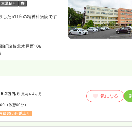
車通勤可
寮
設した511床の精神科病院です。
郷町諸輪北木戸西108
分
）
5.2
万円
/月
賞与4.4ヶ月
気になる
:00
（休憩60分）
月給35万円以上可