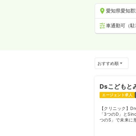
愛知県愛知郡
車通勤可（駐
Dsこどもと
エージェント求人
【クリニック】Dream, 
「3つのD」とSincer
つのS」で未来に
した小児科のクリ