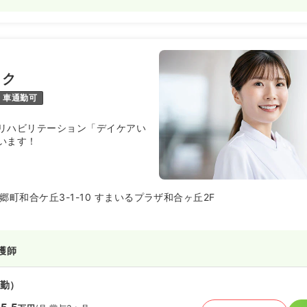
ック
車通勤可
リハビリテーション「デイケアい
います！
町和合ケ丘3-1-10 すまいるプラザ和合ヶ丘2F
護師
勤）