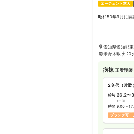
エージェント求人
昭和50年9月に開
愛知県愛知郡東
米野木駅
20
病棟
正看護師
2交代（常勤
26.2〜3
給与
※一例
時間
9:00～17
ブランク可