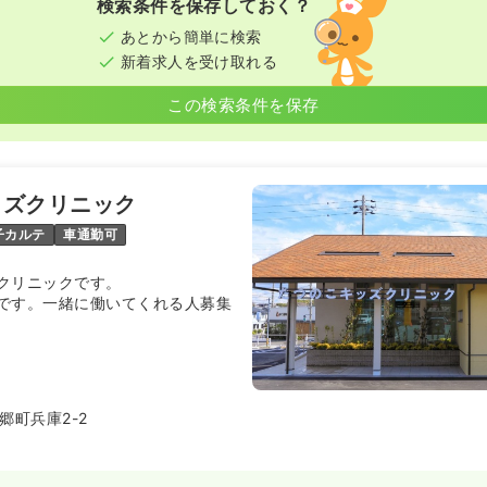
検索条件を保存しておく？
月給29万円以上可
あとから簡単に検索
新着求人を受け取れる
この検索条件を保存
ート）
50〜1,500
円
気になる
:00
（休憩60分）
時給1,500円以上可
ッズクリニック
子カルテ
車通勤可
クリニックです。
です。一緒に働いてくれる人募集
郷町兵庫2-2