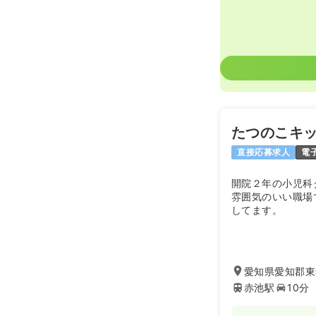
ブランク可
日勤のみ（パ
1,3
給与
時給
時間
9:00～17
ブランク可
たつのこキ
直接応募求人
電
開院２年の小児科
雰囲気のいい職場
してます。
愛知県愛知郡東
赤池駅
10分