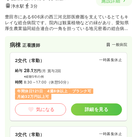
施設詳細
浄水駅
3分
豊田市にある606床の西三河北部医療圏を支えているとてもキ
レイな総合病院です。院内は観葉植物などの緑があり、愛知県
厚生農業協同組合連合の一角を担っている地元密着の総合病院
です。名鉄豊田線の浄水駅からアクセス抜群で徒歩3分程度で
す！浄水駅を直結しているため、雨の日も濡れること無く通勤
病棟
一般病院
正看護師
が可能です。もちろん車通勤も可能です。
病棟全室に採光窓があり施設内も自然光で明るく、またスタッ
フの動線にも配慮した施設の造りになっています。
一時募集休止
2交代（常勤）
28.1
給与
万円
/月
賞与2回
※経験5年の例
時間
8:30～17:00
（休憩50分）
年間休日121日
4週8休以上
ブランク可
月給32万円以上可
気になる
詳細を見る
一時募集休止
3交代（常勤）