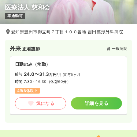
医療法人 慈和会
一時募集休止
2交代（常勤）
車通勤可
36.4
給与
万円〜
/月
賞与2回
※一例
時間
8:30～17:30
愛知県豊田市御立町７丁目１００番地 吉田整形外科病院
オンコールあり
月給36万円以上可
外来
一般病院
正看護師
気になる
詳細を見る
日勤のみ（常勤）
病棟
一般病院
正・准看護師
24.0〜31.3
給与
万円
/月
賞与5ヶ月
時間
7:30～16:30
（休憩60分）
一時募集休止
2交代（常勤）
4週8休以上
29.1
給与
万円〜
/月
賞与2回
気になる
詳細を見る
※一例
時間
8:30～17:30
オンコールあり
月給29万円以上可
気になる
詳細を見る