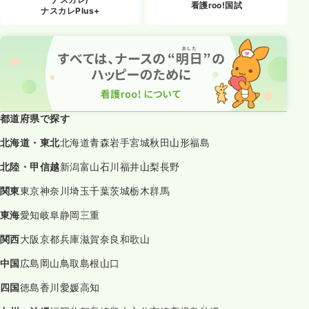
看護roo!国試
ナスカレPlus+
都道府県で探す
北海道・東北
北海道
青森
岩手
宮城
秋田
山形
福島
北陸・甲信越
新潟
富山
石川
福井
山梨
長野
関東
東京
神奈川
埼玉
千葉
茨城
栃木
群馬
東海
愛知
岐阜
静岡
三重
関西
大阪
京都
兵庫
滋賀
奈良
和歌山
中国
広島
岡山
鳥取
島根
山口
四国
徳島
香川
愛媛
高知