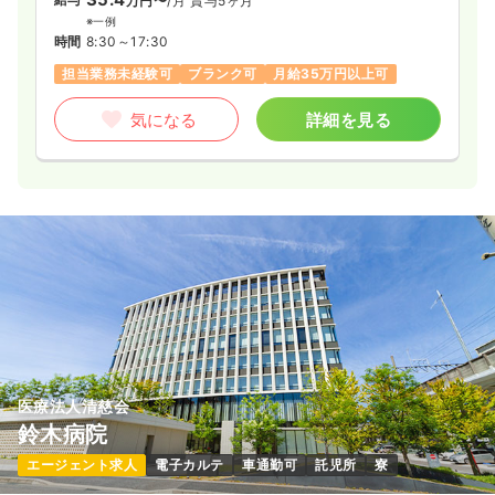
万円〜
/月
賞与5ヶ月
※一例
時間
8:30～17:30
担当業務未経験可
ブランク可
月給35万円以上可
気になる
詳細を見る
医療法人清慈会
鈴木病院
エージェント求人
電子カルテ
車通勤可
託児所
寮