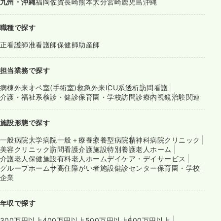
九州・沖縄
福岡
佐賀
長崎
熊本
大分
宮崎
鹿児島
沖縄
職種で探す
正看護師
准看護師
保健師
助産師
担当業務で探す
病棟
外来
オペ室(手術室)
救急外来
ICU系
透析
訪問看護
介護・福祉系
検診・健診
保育園・学校
訪問診療
内視鏡
治験関連
施設形態で探す
一般病院
大学病院
一般＋療養
療養型病院
精神科病院
クリニック
美容クリニック
訪問看護
介護施設
特別養護老人ホーム
介護老人保健施設
有料老人ホーム
デイケア・デイサービス
グループホーム
サ高住
障がい者施設
健診センター
保育園・学校
企業
年収で探す
300万円以上
400万円以上
500万円以上
600万円以上