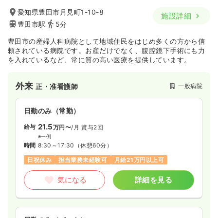
愛知県豊田市月見町1-10-8
施設詳細
豊田市駅
5分
豊田市の産婦人科病院として地域住民をはじめ多くの方から信
頼されている病院です。お産だけでなく、腹腔鏡下手術にも力
を入れているなど、常に質の高い医療を提供しています。
外来
一般病院
正・准看護師
日勤のみ（常勤）
21.5
給与
万円〜
/月
賞与2回
※一例
時間
8:30～17:30
（休憩60分）
日祝休み
担当業務未経験可
月給21万円以上可
気になる
詳細を見る