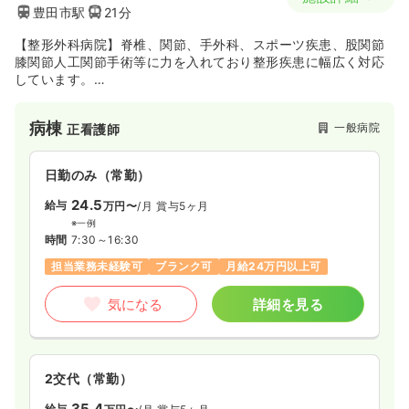
豊田市駅
21分
【整形外科病院】脊椎、関節、手外科、スポーツ疾患、股関節
膝関節人工関節手術等に力を入れており整形疾患に幅広く対応
しています。
若年層から高齢者まで広い年齢層の方々が来院受診されていま
す。
病棟
一般病院
正看護師
日勤のみ（常勤）
24.5
給与
万円〜
/月
賞与5ヶ月
※一例
時間
7:30～16:30
担当業務未経験可
ブランク可
月給24万円以上可
気になる
詳細を見る
2交代（常勤）
35.4
給与