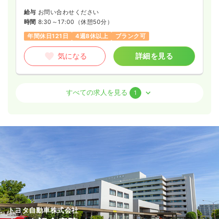
給与
お問い合わせください
時間
8:30～17:00
（休憩50分）
年間休日121日
4週8休以上
ブランク可
気になる
詳細を見る
ICU系
一般病院
正看護師
すべての求人を見る
1
一時募集休止
2交代（常勤）
25.0
給与
万円
/月
賞与2回
※一例
時間
8:30～17:00
月給25万円以上可
気になる
詳細を見る
トヨタ自動車株式会社