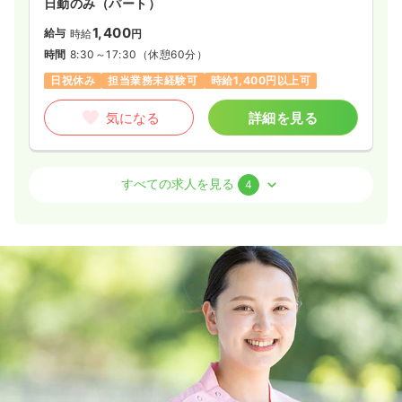
日勤のみ（パート）
1,400
給与
時給
円
時間
8:30～17:30
（休憩60分）
日祝休み
担当業務未経験可
時給1,400円以上可
気になる
詳細を見る
病棟
一般病院
助産師
すべての求人を見る
4
一時募集休止
日勤のみ（常勤）
24.0
給与
万円
/月
賞与2回
※一例
時間
8:30～17:30
オンコールあり
月給24万円以上可
気になる
詳細を見る