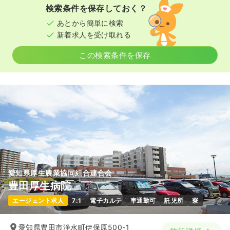
検索条件を保存しておく？
あとから簡単に検索
一時募集休止
日勤のみ（パート）
新着求人を受け取れる
給与
お問い合わせください
この検索条件を保存
時間
8:30～17:30
オンコールあり
気になる
詳細を見る
愛知県厚生農業協同組合連合会
豊田厚生病院
エージェント求人
7:1
電子カルテ
車通勤可
託児所
寮
愛知県豊田市浄水町伊保原500-1