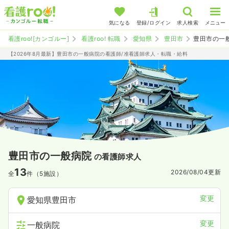
気になる
登録/ログイン
求人検索
メニュー
看護roo![カンゴルー]
看護roo! 転職
愛知県
豊田市
豊田市の一
【2026年8月最新】豊田市の一般病院の看護師/准看護師求人・転職・給料
豊田市の一般病院
の看護師求人
13
2026/08/04
更新
全
件（5施設）
変更
愛知県豊田市
変更
一般病院