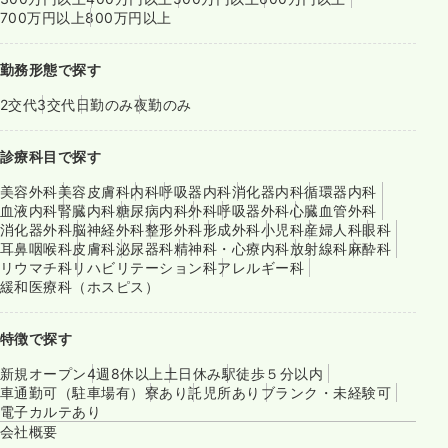
700万円以上
800万円以上
勤務形態で探す
2交代
3交代
日勤のみ
夜勤のみ
診療科目で探す
美容外科
美容皮膚科
内科
呼吸器内科
消化器内科
循環器内科
血液内科
腎臓内科
糖尿病内科
外科
呼吸器外科
心臓血管外科
消化器外科
脳神経外科
整形外科
形成外科
小児科
産婦人科
眼科
耳鼻咽喉科
皮膚科
泌尿器科
精神科・心療内科
放射線科
麻酔科
リウマチ科
リハビリテーション科
アレルギー科
緩和医療科（ホスピス）
特徴で探す
新規オープン
4週8休以上
土日休み
駅徒歩５分以内
車通勤可（駐車場有）
寮あり
託児所あり
ブランク・未経験可
電子カルテあり
会社概要