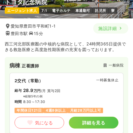
トヨタ記念病院
エージェント求人
7:1
電子カルテ
車通勤可
託児所
寮
愛知県豊田市平和町1-1
施設詳細
豊田市駅
15分
西三河北部医療圏の中核的な病院として、24時間365日提供で
きる救急医療と高度急性期医療の充実を図っております。
病棟
一般病院
正看護師
一時募集休止
2交代（常勤）
28.9
給与
万円
/月
賞与2回
※経験5年の例
時間
8:30～17:30
年間休日121日
4週8休以上
月給28万円以上可
気になる
詳細を見る