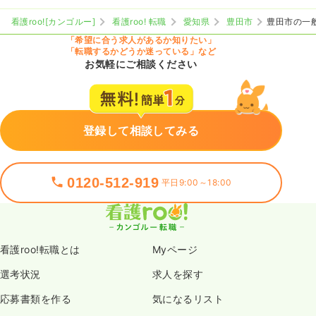
看護roo![カンゴルー]
看護roo! 転職
愛知県
豊田市
豊田市の一
「希望に合う求人があるか知りたい」
「転職するかどうか迷っている」など
お気軽にご相談ください
登録して相談してみる
0120-512-919
平日9:00～18:00
看護roo!転職とは
Myページ
選考状況
求人を探す
応募書類を作る
気になるリスト