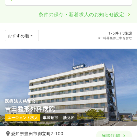
条件の保存・新着求人のお知らせ設定
1-5件 / 5施設
※一時募集休止中を含む
医療法人慈和会
吉田整形外科病院
エージェント求人
車通勤可
託児所
愛知県豊田市御立町7-100
施設詳細