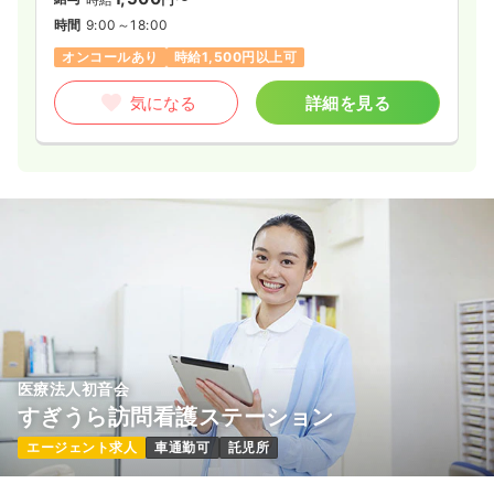
時間
9:00～18:00
オンコールあり
時給1,500円以上可
気になる
詳細を見る
医療法人初音会
すぎうら訪問看護ステーション
エージェント求人
車通勤可
託児所