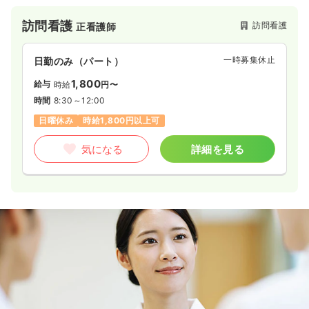
と一緒に訪問します。
訪問看護
訪問看護
正看護師
一時募集休止
日勤のみ（パート）
1,800
給与
時給
円〜
時間
8:30～12:00
日曜休み
時給1,800円以上可
気になる
詳細を見る