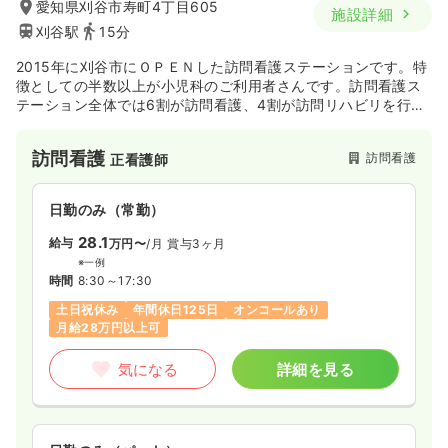
愛知県刈谷市寿町4丁目605
施設詳細
刈谷駅
15分
2015年に刈谷市にＯＰＥＮした訪問看護ステーションです。特
徴としての半数以上が小児科のご利用者さんです。訪問看護ス
テーション全体では6割が訪問看護、4割が訪問リハビリを行な
っております。
訪問看護
訪問看護
正看護師
日勤のみ（常勤）
28.1
給与
万円〜
/月
賞与3ヶ月
※一例
時間
8:30～17:30
土日祝休み
年間休日125日
オンコールあり
月給28万円以上可
気になる
詳細を見る