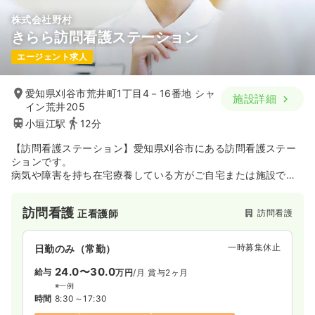
株式会社野村
きらら訪問看護ステーション
エージェント求人
愛知県刈谷市荒井町1丁目4－16番地 シャ
施設詳細
イン荒井205
小垣江駅
12分
【訪問看護ステーション】愛知県刈谷市にある訪問看護ステー
ションです。
病気や障害を持ち在宅療養している方がご自宅または施設でケ
アを提供します。
所属する看護師・准看護師を始めとしたスタッフが利用者様の
訪問看護
訪問看護
正看護師
ご自宅へ訪問し、在宅ケアを行っています。
病院付属のステーションや独立したステーション、ターミナル
ケア・リハビリ・小児科・精神疾患などに
一時募集休止
日勤のみ（常勤）
特化したステーションなどもあります。
24.0〜30.0
給与
万円
/月
賞与2ヶ月
※一例
時間
8:30～17:30