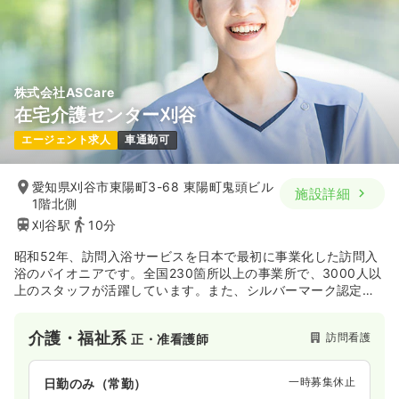
株式会社ASCare
在宅介護センター刈谷
エージェント求人
車通勤可
愛知県刈谷市東陽町3-68 東陽町鬼頭ビル
施設詳細
1階北側
刈谷駅
10分
昭和52年、訪問入浴サービスを日本で最初に事業化した訪問入
浴のパイオニアです。全国230箇所以上の事業所で、3000人以
上のスタッフが活躍しています。また、シルバーマーク認定第
１号の訪問入浴サービスであり、質の高いサービスを提供して
いる企業です。
介護・福祉系
訪問看護
正・准看護師
一時募集休止
日勤のみ（常勤）