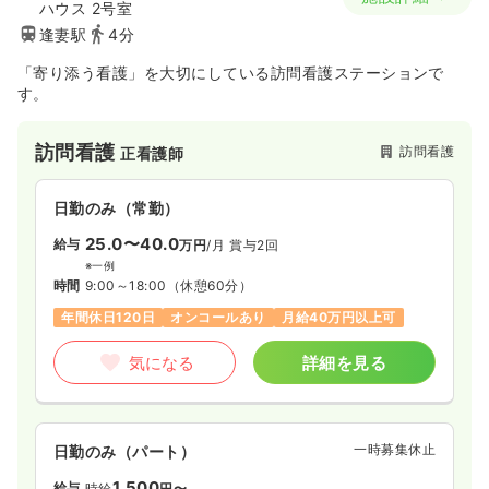
ハウス 2号室
逢妻駅
4分
「寄り添う看護」を大切にしている訪問看護ステーションで
す。
訪問看護
訪問看護
正看護師
日勤のみ（常勤）
25.0〜40.0
給与
万円
/月
賞与2回
※一例
時間
9:00～18:00
（休憩60分）
年間休日120日
オンコールあり
月給40万円以上可
気になる
詳細を見る
一時募集休止
日勤のみ（パート）
1,500
給与
時給
円〜