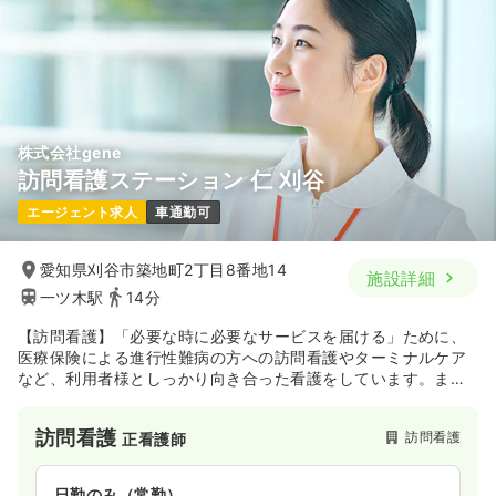
株式会社gene
訪問看護ステーション 仁 刈谷
エージェント求人
車通勤可
愛知県刈谷市築地町2丁目8番地14
施設詳細
一ツ木駅
14分
【訪問看護】「必要な時に必要なサービスを届ける」ために、
医療保険による進行性難病の方への訪問看護やターミナルケア
など、利用者様としっかり向き合った看護をしています。ま
た、本社にて医療従事者向けセミナーを企画・運営しており、
研修制度も充実しております。
訪問看護
訪問看護
正看護師
日勤のみ（常勤）