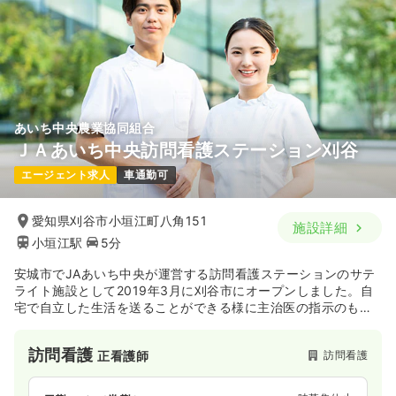
あいち中央農業協同組合
ＪＡあいち中央訪問看護ステーション刈谷
エージェント求人
車通勤可
愛知県刈谷市小垣江町八角151
施設詳細
小垣江駅
5分
安城市でJAあいち中央が運営する訪問看護ステーションのサテ
ライト施設として2019年3月に刈谷市にオープンしました。自
宅で自立した生活を送ることができる様に主治医の指示のもと
療養上のお世話やアドバイスを行います。
訪問看護
訪問看護
正看護師