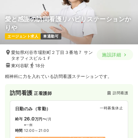
愛と感謝の訪問看護リハビリステーションか
りや
エージェント求人
車通勤可
愛知県刈谷市場割町２丁目３番地７ サン
施設詳細
タオフィスビル１Ｆ
東刈谷駅
18分
精神科に力を入れている訪問看護ステーションです。
訪問看護
訪問看護
正看護師
一時募集休止
日勤のみ（常勤）
26.0
給与
万円〜
/月
※一例
時間
12:00～21:00