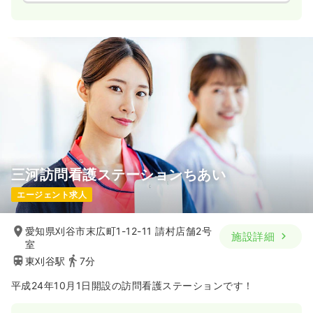
三河訪問看護ステーションちあい
エージェント求人
愛知県刈谷市末広町1-12-11 請村店舗2号
施設詳細
室
東刈谷駅
7分
平成24年10月1日開設の訪問看護ステーションです！