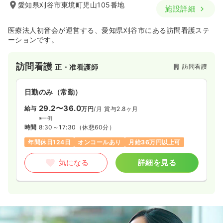
愛知県刈谷市東境町児山105番地
施設詳細
医療法人初音会が運営する、愛知県刈谷市にある訪問看護ステ
ーションです。
訪問看護
訪問看護
正・准看護師
日勤のみ（常勤）
29.2〜36.0
給与
万円
/月
賞与2.8ヶ月
※一例
時間
8:30～17:30
（休憩60分）
年間休日124日
オンコールあり
月給36万円以上可
気になる
詳細を見る