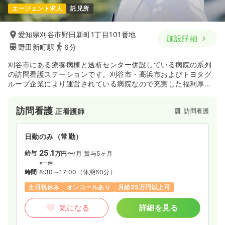
エージェント求人
託児所
愛知県刈谷市野田新町1丁目101番地
施設詳細
野田新町駅
6分
刈谷市にある療養病棟と透析センター併設している病院の系列
の訪問看護ステーションです。刈谷市・高浜市およびトヨタグ
ループ企業により運営されている病院なので充実した福利厚生
などが整っています。
訪問看護
訪問看護
正看護師
日勤のみ（常勤）
25.1
給与
万円〜
/月
賞与5ヶ月
※一例
時間
8:30～17:00
（休憩60分）
土日祝休み
オンコールあり
月給25万円以上可
気になる
詳細を見る