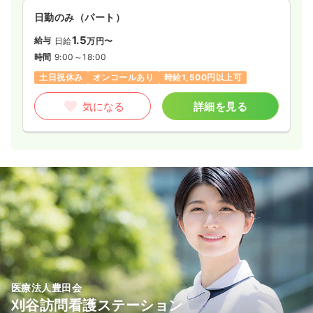
日勤のみ（パート）
1.5
給与
日給
万円〜
時間
9:00～18:00
土日祝休み
オンコールあり
時給1,500円以上可
気になる
詳細を見る
医療法人豊田会
刈谷訪問看護ステーション