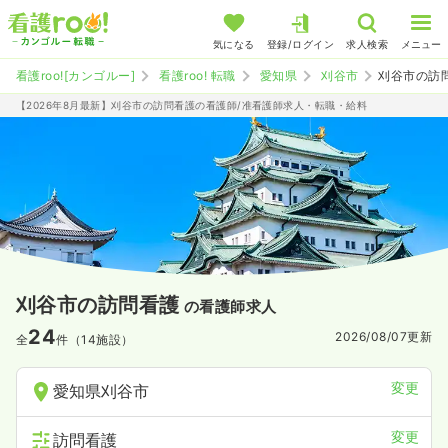
気になる
登録/ログイン
求人検索
メニュー
看護roo![カンゴルー]
看護roo! 転職
愛知県
刈谷市
刈谷市の訪
【2026年8月最新】刈谷市の訪問看護の看護師/准看護師求人・転職・給料
刈谷市の訪問看護
の看護師求人
24
2026/08/07
更新
全
件（14施設）
変更
愛知県刈谷市
変更
訪問看護