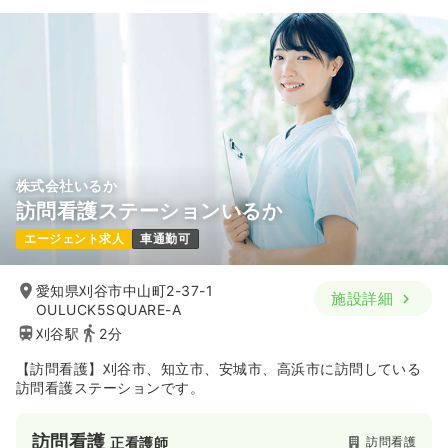
株式会社いるか
訪問看護ステーションいるか
エージェント求人
車通勤可
愛知県刈谷市中山町2-37-1
施設詳細
OULUCK5SQUARE-A
刈谷駅
2分
【訪問看護】刈谷市、知立市、安城市、高浜市に訪問している
訪問看護ステーションです。
訪問看護
訪問看護
正看護師