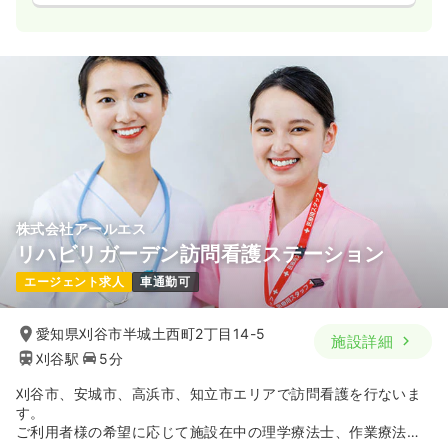
株式会社アールエス
リハビリガーデン訪問看護ステーション
エージェント求人
車通勤可
愛知県刈谷市半城土西町2丁目14-5
施設詳細
刈谷駅
5分
刈谷市、安城市、高浜市、知立市エリアで訪問看護を行ないま
す。
ご利用者様の希望に応じて施設在中の理学療法士、作業療法士