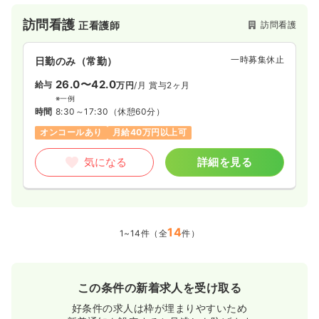
病院付属のステーションや独立したステーション、ターミナル
訪問看護
訪問看護
正看護師
ケア・リハビリ・小児科・精神疾患などに
特化したステーションなどもあります。
一時募集休止
日勤のみ（常勤）
26.0〜42.0
給与
万円
/月
賞与2ヶ月
※一例
時間
8:30～17:30
（休憩60分）
オンコールあり
月給40万円以上可
気になる
詳細を見る
14
1~14件（全
件）
この条件の新着求人を受け取る
好条件の求人は枠が埋まりやすいため