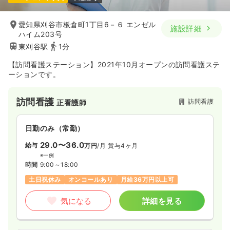
愛知県刈谷市板倉町1丁目6－６ エンゼル
施設詳細
ハイム203号
東刈谷駅
1分
【訪問看護ステーション】2021年10月オープンの訪問看護ステ
ーションです。
訪問看護
訪問看護
正看護師
日勤のみ（常勤）
29.0〜36.0
給与
万円
/月
賞与4ヶ月
※一例
時間
9:00～18:00
土日祝休み
オンコールあり
月給36万円以上可
気になる
詳細を見る