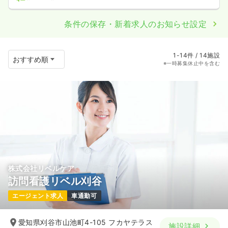
条件の保存・新着求人のお知らせ設定
1-14件 / 14施設
※一時募集休止中を含む
株式会社リベルケア
訪問看護リベル刈谷
エージェント求人
車通勤可
愛知県刈谷市山池町4-105 フカヤテラス
施設詳細