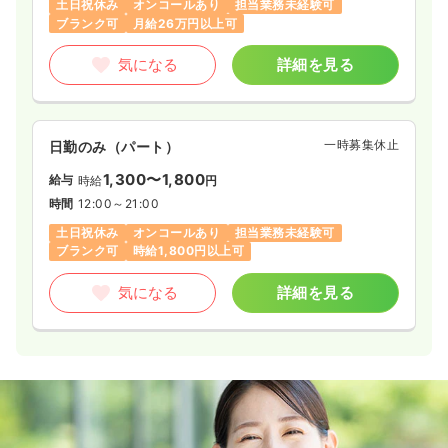
土日祝休み
オンコールあり
担当業務未経験可
ブランク可
月給26万円以上可
気になる
詳細を見る
一時募集休止
日勤のみ（パート）
1,300〜1,800
給与
時給
円
時間
12:00～21:00
土日祝休み
オンコールあり
担当業務未経験可
ブランク可
時給1,800円以上可
気になる
詳細を見る