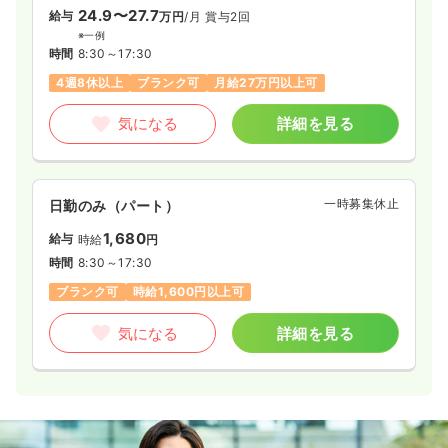
24.9〜27.7
給与
万円
/月
賞与2回
※一例
時間
8:30～17:30
4週8休以上
ブランク可
月給27万円以上可
気になる
詳細を見る
一時募集休止
日勤のみ（パート）
1,680
給与
時給
円
時間
8:30～17:30
ブランク可
時給1,600円以上可
気になる
詳細を見る