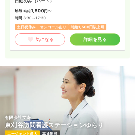
日勤のみ（パート）
1,500
給与
時給
円〜
時間
8:30～17:30
土日祝休み
オンコールあり
時給1,500円以上可
気になる
詳細を見る
有限会社文寿
東刈谷訪問看護ステーションゆらり
エージェント求人
車通勤可