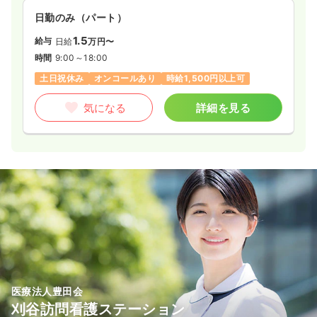
日勤のみ（パート）
1.5
給与
日給
万円〜
時間
9:00～18:00
土日祝休み
オンコールあり
時給1,500円以上可
気になる
詳細を見る
医療法人豊田会
刈谷訪問看護ステーション