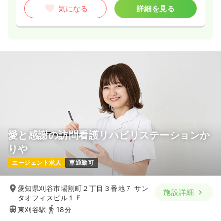
気になる
詳細を見る
愛と感謝の訪問看護リハビリステーションか
りや
エージェント求人
車通勤可
愛知県刈谷市場割町２丁目３番地７ サン
施設詳細
タオフィスビル１Ｆ
東刈谷駅
18分