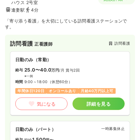
ハウス 2号室
逢妻駅
4分
「寄り添う看護」を大切にしている訪問看護ステーションで
す。
訪問看護
訪問看護
正看護師
日勤のみ（常勤）
25.0〜40.0
給与
万円
/月
賞与2回
※一例
時間
9:00～18:00
（休憩60分）
年間休日120日
オンコールあり
月給40万円以上可
気になる
詳細を見る
一時募集休止
日勤のみ（パート）
1,500
給与
時給
円〜