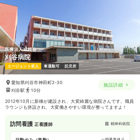
医療法人成精会
刈谷病院
エージェント求人
車通勤可
託児所
愛知県刈谷市神田町2-30
施設詳細
刈谷駅
10分
2012年10月に新棟が建設され、大変綺麗な病院さんです。職員
ラウンジも併設され、大変働きやすい環境が整ってますよ！
訪問看護
精神科病院
正看護師
一時募集休止
日勤のみ（常勤）