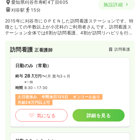
愛知県刈谷市寿町4丁目605
施設詳細
刈谷駅
15分
2015年に刈谷市にＯＰＥＮした訪問看護ステーションです。特
徴としての半数以上が小児科のご利用者さんです。訪問看護ス
テーション全体では6割が訪問看護、4割が訪問リハビリを行な
っております。
訪問看護
訪問看護
正看護師
日勤のみ（常勤）
28.1
給与
万円〜
/月
賞与3ヶ月
※一例
時間
8:30～17:30
土日祝休み
年間休日125日
オンコールあり
月給28万円以上可
気になる
詳細を見る