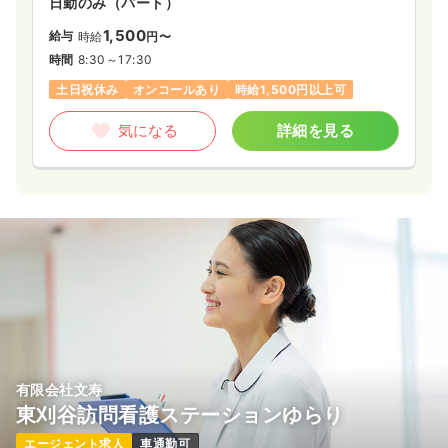
日勤のみ（パート）
1,500
給与
時給
円〜
時間
8:30～17:30
土日祝休み
オンコールあり
時給1,500円以上可
気になる
詳細を見る
有限会社文寿
東刈谷訪問看護ステーションゆらり
エージェント求人
車通勤可