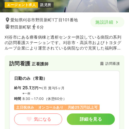
エージェント求人
託児所
愛知県刈谷市野田新町1丁目101番地
施設詳細
野田新町駅
6分
刈谷市にある療養病棟と透析センター併設している病院の系列
の訪問看護ステーションです。刈谷市・高浜市およびトヨタグ
ループ企業により運営されている病院なので充実した福利厚生
などが整っています。
訪問看護
訪問看護
正看護師
日勤のみ（常勤）
25.1
給与
万円〜
/月
賞与5ヶ月
※一例
時間
8:30～17:00
（休憩60分）
土日祝休み
オンコールあり
月給25万円以上可
気になる
詳細を見る