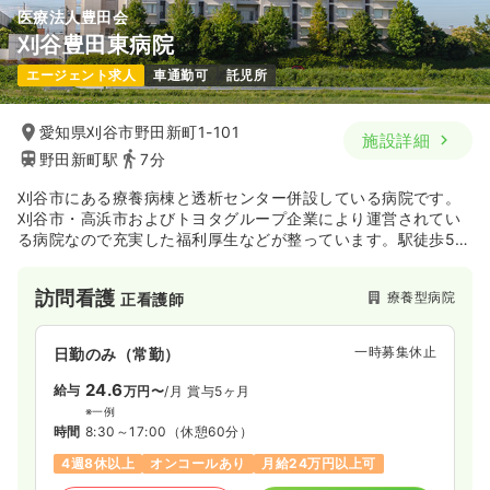
医療法人豊田会
刈谷豊田東病院
エージェント求人
車通勤可
託児所
愛知県刈谷市野田新町1-101
施設詳細
野田新町駅
7分
刈谷市にある療養病棟と透析センター併設している病院です。
刈谷市・高浜市およびトヨタグループ企業により運営されてい
る病院なので充実した福利厚生などが整っています。駅徒歩5
分、同一法人内に託児所ありのためママさんナース多数在籍し
ています！
訪問看護
療養型病院
正看護師
一時募集休止
日勤のみ（常勤）
24.6
給与
万円〜
/月
賞与5ヶ月
※一例
時間
8:30～17:00
（休憩60分）
4週8休以上
オンコールあり
月給24万円以上可