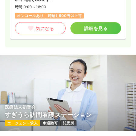
時間
9:00～18:00
オンコールあり
時給1,500円以上可
気になる
詳細を見る
医療法人初音会
すぎうら訪問看護ステーション
エージェント求人
車通勤可
託児所