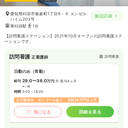
愛知県刈谷市板倉町1丁目6－６ エンゼル
施設詳細
ハイム203号
東刈谷駅
1分
【訪問看護ステーション】2021年10月オープンの訪問看護ステ
ーションです。
訪問看護
訪問看護
正看護師
日勤のみ（常勤）
29.0〜36.0
給与
万円
/月
賞与4ヶ月
※一例
時間
9:00～18:00
土日祝休み
オンコールあり
月給36万円以上可
気になる
詳細を見る