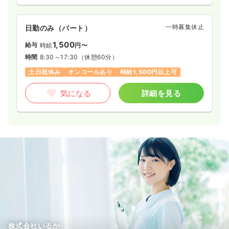
一時募集休止
日勤のみ（パート）
1,500
給与
時給
円〜
時間
8:30～17:30
（休憩60分）
土日祝休み
オンコールあり
時給1,500円以上可
気になる
詳細を見る
株式会社いるか