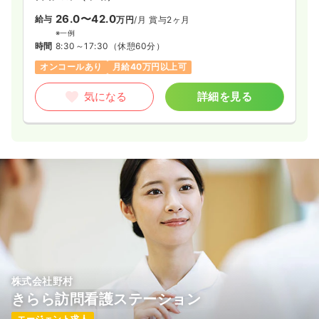
26.0〜42.0
給与
万円
/月
賞与2ヶ月
※一例
時間
8:30～17:30
（休憩60分）
オンコールあり
月給40万円以上可
気になる
詳細を見る
株式会社野村
きらら訪問看護ステーション
エージェント求人