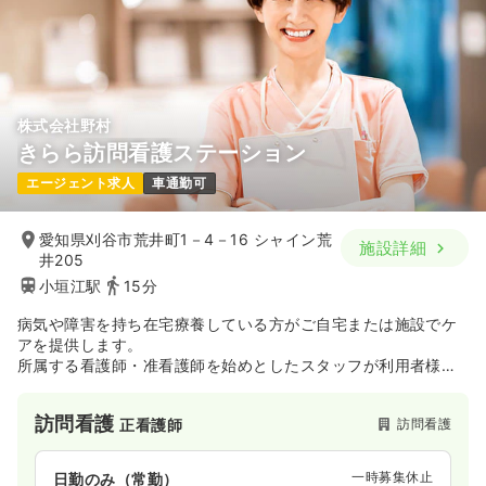
株式会社野村
きらら訪問看護ステーション
エージェント求人
車通勤可
愛知県刈谷市荒井町1－4－16 シャイン荒
施設詳細
井205
小垣江駅
15分
病気や障害を持ち在宅療養している方がご自宅または施設でケ
アを提供します。
所属する看護師・准看護師を始めとしたスタッフが利用者様の
ご自宅へ訪問し、在宅ケアを行っています。
病院付属のステーションや独立したステーション、ターミナル
訪問看護
訪問看護
正看護師
ケア・リハビリ・小児科・精神疾患などに
特化したステーションなどもあります。
一時募集休止
日勤のみ（常勤）