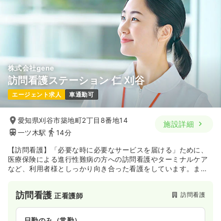
株式会社gene
訪問看護ステーション 仁 刈谷
エージェント求人
車通勤可
愛知県刈谷市築地町2丁目8番地14
施設詳細
一ツ木駅
14分
【訪問看護】「必要な時に必要なサービスを届ける」ために、
医療保険による進行性難病の方への訪問看護やターミナルケア
など、利用者様としっかり向き合った看護をしています。ま
た、本社にて医療従事者向けセミナーを企画・運営しており、
研修制度も充実しております。
訪問看護
訪問看護
正看護師
日勤のみ（常勤）