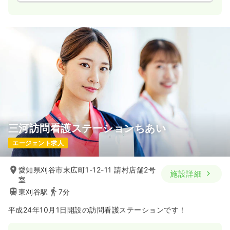
三河訪問看護ステーションちあい
エージェント求人
愛知県刈谷市末広町1-12-11 請村店舗2号
施設詳細
室
東刈谷駅
7分
平成24年10月1日開設の訪問看護ステーションです！