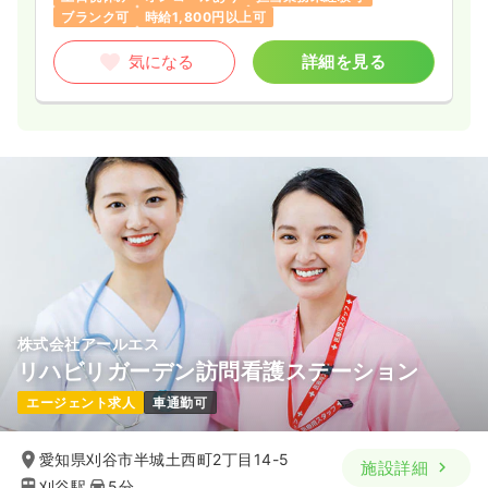
ブランク可
時給1,800円以上可
気になる
詳細を見る
株式会社アールエス
リハビリガーデン訪問看護ステーション
エージェント求人
車通勤可
愛知県刈谷市半城土西町2丁目14-5
施設詳細
刈谷駅
5分