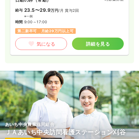
23.5〜29.9
給与
万円
/月
賞与2回
※一例
時間
9:00～17:00
第二新卒可
月給29万円以上可
気になる
詳細を見る
あいち中央農業協同組合
ＪＡあいち中央訪問看護ステーション刈谷