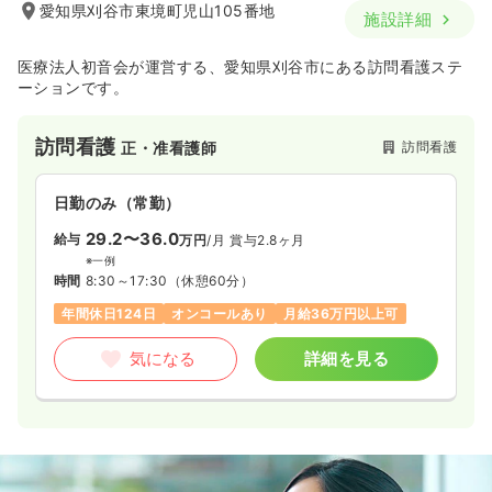
愛知県刈谷市東境町児山105番地
施設詳細
医療法人初音会が運営する、愛知県刈谷市にある訪問看護ステ
ーションです。
訪問看護
訪問看護
正・准看護師
日勤のみ（常勤）
29.2〜36.0
給与
万円
/月
賞与2.8ヶ月
※一例
時間
8:30～17:30
（休憩60分）
年間休日124日
オンコールあり
月給36万円以上可
気になる
詳細を見る