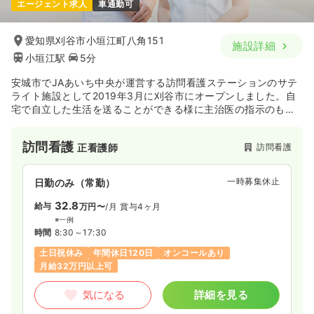
エージェント求人
車通勤可
愛知県刈谷市小垣江町八角151
施設詳細
小垣江駅
5分
安城市でJAあいち中央が運営する訪問看護ステーションのサテ
ライト施設として2019年3月に刈谷市にオープンしました。自
宅で自立した生活を送ることができる様に主治医の指示のもと
療養上のお世話やアドバイスを行います。
訪問看護
訪問看護
正看護師
一時募集休止
日勤のみ（常勤）
32.8
給与
万円〜
/月
賞与4ヶ月
※一例
時間
8:30～17:30
土日祝休み
年間休日120日
オンコールあり
月給32万円以上可
気になる
詳細を見る