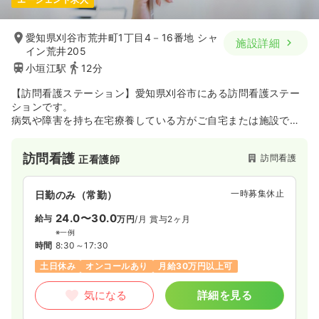
愛知県刈谷市荒井町1丁目4－16番地 シャ
施設詳細
イン荒井205
小垣江駅
12分
【訪問看護ステーション】愛知県刈谷市にある訪問看護ステー
ションです。
病気や障害を持ち在宅療養している方がご自宅または施設でケ
アを提供します。
所属する看護師・准看護師を始めとしたスタッフが利用者様の
訪問看護
訪問看護
正看護師
ご自宅へ訪問し、在宅ケアを行っています。
病院付属のステーションや独立したステーション、ターミナル
ケア・リハビリ・小児科・精神疾患などに
一時募集休止
日勤のみ（常勤）
特化したステーションなどもあります。
24.0〜30.0
給与
万円
/月
賞与2ヶ月
※一例
時間
8:30～17:30
土日休み
オンコールあり
月給30万円以上可
気になる
詳細を見る