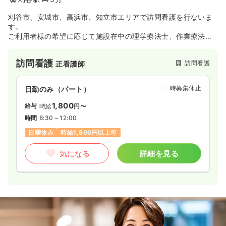
刈谷市、安城市、高浜市、知立市エリアで訪問看護を行ないま
す。
ご利用者様の希望に応じて施設在中の理学療法士、作業療法士
と一緒に訪問します。
訪問看護
訪問看護
正看護師
一時募集休止
日勤のみ（パート）
1,800
給与
時給
円〜
時間
8:30～12:00
日曜休み
時給1,800円以上可
気になる
詳細を見る