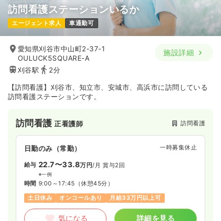
訪問看護ステーションいるか
エージェント求人
車通勤可
愛知県刈谷市中山町2-37-1
施設詳細
OULUCK5SQUARE-A
刈谷駅
2分
【訪問看護】刈谷市、知立市、安城市、高浜市に訪問している
訪問看護ステーションです。
訪問看護
訪問看護
正看護師
一時募集休止
日勤のみ（常勤）
22.7〜33.8
給与
万円
/月
賞与2回
※一例
時間
9:00～17:45
（休憩45分）
土日休み
オンコールあり
月給33万円以上可
気になる
詳細を見る