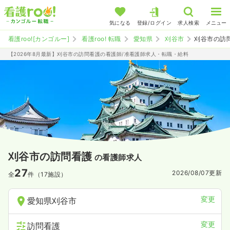
気になる
登録/ログイン
求人検索
メニュー
看護roo![カンゴルー]
看護roo! 転職
愛知県
刈谷市
刈谷市の訪
【2026年8月最新】刈谷市の訪問看護の看護師/准看護師求人・転職・給料
刈谷市の訪問看護
の看護師求人
27
2026/08/07
更新
全
件（17施設）
変更
愛知県刈谷市
変更
訪問看護