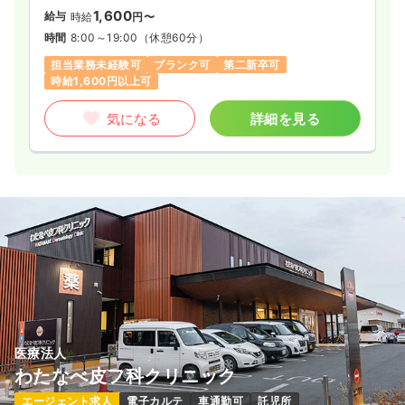
1,600
給与
時給
円〜
時間
8:00～19:00
（休憩60分）
担当業務未経験可
ブランク可
第二新卒可
時給1,600円以上可
気になる
詳細を見る
医療法人
わたなべ皮フ科クリニック
エージェント求人
電子カルテ
車通勤可
託児所