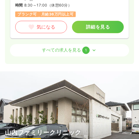
時間
8:30～17:00
（休憩60分）
ブランク可
月給36万円以上可
気になる
詳細を見る
外来
クリニック
正看護師
すべての求人を見る
1
日勤のみ（パート）
1,700
給与
時給
円〜
時間
8:30～17:30
（休憩60分）
担当業務未経験可
ブランク可
時給1,700円以上可
気になる
詳細を見る
山内ファミリークリニック