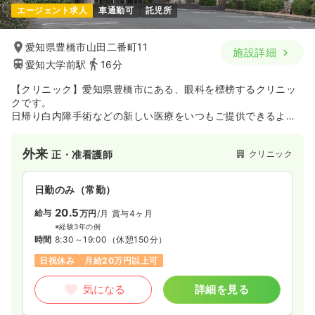
エージェント求人
車通勤可
託児所
愛知県豊橋市山田二番町11
施設詳細
愛知大学前駅
16分
【クリニック】愛知県豊橋市にある、眼科を標榜するクリニッ
クです。
日帰り白内障手術などの新しい医療をいつもご提供できるよ
う、最新の設備・施設を整えており、患者さんとのふれあいを
大切にするクリニックです。
外来
クリニック
正・准看護師
日勤のみ（常勤）
20.5
給与
万円
/月
賞与4ヶ月
※経験3年の例
時間
8:30～19:00
（休憩150分）
日祝休み
月給20万円以上可
気になる
詳細を見る