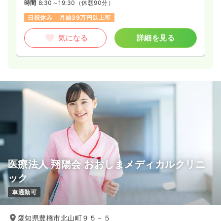
時間
8:30～19:30
（休憩90分）
日祝休み
月給39万円以上可
気になる
詳細を見る
医療法人 翔陽会 おおしまメディカルクリニ
ック
車通勤可
愛知県豊橋市北山町９５－５