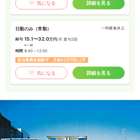
気になる
詳細を見る
一時募集休止
日勤のみ（常勤）
15.1〜32.0
給与
万円
/月
賞与2回
※一例
時間
8:40～12:00
担当業務未経験可
月給32万円以上可
気になる
詳細を見る