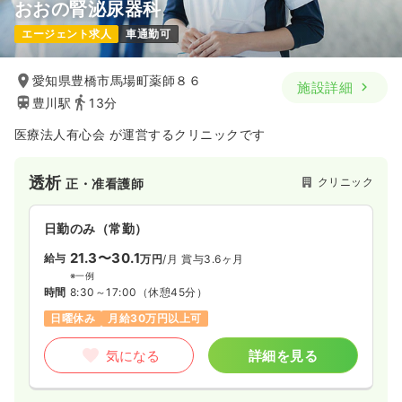
おおの腎泌尿器科
エージェント求人
車通勤可
愛知県豊橋市馬場町薬師８６
施設詳細
豊川駅
13分
医療法人有心会 が運営するクリニックです
透析
クリニック
正・准看護師
日勤のみ（常勤）
21.3〜30.1
給与
万円
/月
賞与3.6ヶ月
※一例
時間
8:30～17:00
（休憩45分）
日曜休み
月給30万円以上可
気になる
詳細を見る