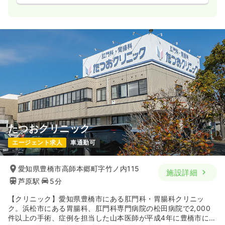
たつおクリニック
エージェント求人
車通勤可
愛知県豊橋市高師本郷町字竹ノ内115
施設詳細
芦原駅
5分
【クリニック】愛知県豊橋市にある肛門科・胃腸科クリニッ
ク。浜松市にある胃腸科、肛門科専門病院の松田病院で2,000
件以上の手術、症例を担当した山本医師が平成4年に豊橋市に開