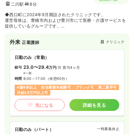
二川駅
8分
◆西口町に2024年9月開設されたクリニックです。
運営母体は、豊橋市内および豊川市にて医療・介護サービスを
提供しているグループです。
こちらの法人で、そして社会全体でニーズが急激に増加してい
る「訪問診療」含め、より広い地域でよりきめ細かな医療を提
外来
クリニック
正看護師
供すべく設立されました。
日勤のみ（常勤）
23.0〜29.4
給与
万円
/月
賞与4ヶ月
※一例
時間
8:00～17:00
（休憩60分）
4週8休以上
担当業務未経験可
ブランク可
第二新卒可
月給29万円以上可
気になる
詳細を見る
一時募集休止
日勤のみ（パート）