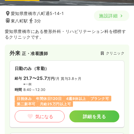
愛知県豊橋市八町通5-14-1
施設詳細
東八町駅
3分
愛知県豊橋市にある整形外科・リハビリテーション科を標榜す
るクリニックです。
外来
クリニック
正・准看護師
日勤のみ（常勤）
21.7〜25.7
給与
万円
/月
賞与3.8ヶ月
※一例
時間
8:40～12:30
日祝休み
年間休日120日
4週8休以上
ブランク可
第二新卒可
月給25万円以上可
気になる
詳細を見る