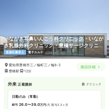
いながき耳鼻いんこう科クリニック・いなが
き乳腺外科クリニック・豊橋サージクリニッ
ク
直接応募求人
電子カルテ
愛知県豊橋市三ノ輪町三ノ輪8-3
施設詳細
豊橋駅
12分
外来
クリニック
正看護師
日勤のみ（常勤）
26.0〜39.0
給与
万円
/月
賞与3.3ヶ月