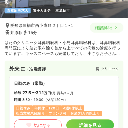
科
直接応募求人
電子カルテ
車通勤可
愛知県豊橋市西小鷹野２丁目１-１
施設詳細
井原駅
15分
はたのクリニック耳鼻咽喉科・小児耳鼻咽喉科は、耳鼻咽喉科
専門医により脳と眼を除く首から上すべての病気の診療を行っ
ています。キッズスペースも完備しており、小さなお子さんが
いる方も安心して通える医院です。
外来
クリニック
正・准看護師
日勤のみ（常勤）
27.5〜31.1
給与
万円
/月
賞与3ヶ月
時間
8:30～19:00
（休憩120分）
日祝休み
年間休日120日
4週8休以上
担当業務未経験可
ブランク可
月給31万円以上可
気になる
詳細を見る