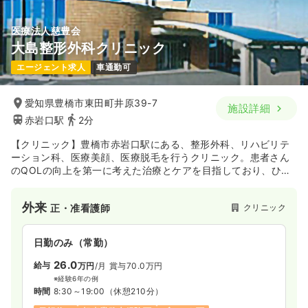
医療法人慈豊会
大島整形外科クリニック
エージェント求人
車通勤可
愛知県豊橋市東田町井原39-7
施設詳細
赤岩口駅
2分
【クリニック】豊橋市赤岩口駅にある、整形外科、リハビリテ
ーション科、医療美顔、医療脱毛を行うクリニック。患者さん
のQOLの向上を第一に考えた治療とケアを目指しており、ひど
い腰痛や肩こり、関節痛、あるいは外傷による運動機能障害を
抱える患者さんに対しても全力でサポート。また医療レーザー
外来
クリニック
正・准看護師
脱毛、医療美顔、超高濃度ビタミンＣ点滴等幅広く診療を行な
っています。
日勤のみ（常勤）
26.0
給与
万円
/月
賞与70.0万円
※経験6年の例
時間
8:30～19:00
（休憩210分）