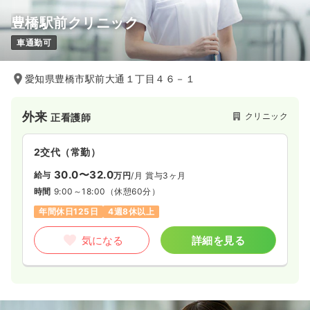
豊橋駅前クリニック
車通勤可
愛知県豊橋市駅前大通１丁目４６－１
外来
クリニック
正看護師
2交代（常勤）
30.0〜32.0
給与
万円
/月
賞与3ヶ月
時間
9:00～18:00
（休憩60分）
年間休日125日
4週8休以上
気になる
詳細を見る