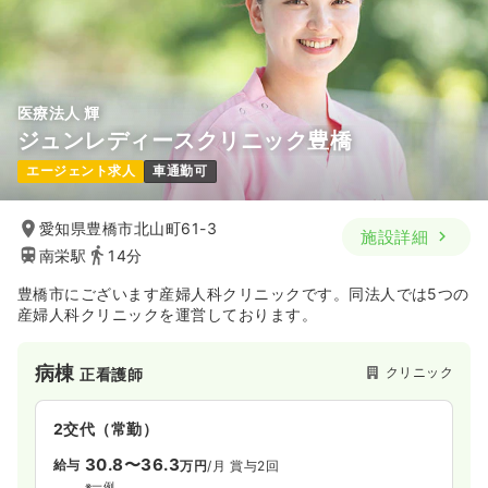
医療法人 輝
ジュンレディースクリニック豊橋
エージェント求人
車通勤可
愛知県豊橋市北山町61-3
施設詳細
南栄駅
14分
豊橋市にございます産婦人科クリニックです。同法人では5つの
産婦人科クリニックを運営しております。
病棟
クリニック
正看護師
2交代（常勤）
30.8〜36.3
給与
万円
/月
賞与2回
※一例