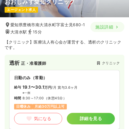
おおしみず愛知クリニック
エージェント求人
愛知県豊橋市南大清水町字富士見680-1
施設詳細
大清水駅
15分
【クリニック】医療法人有心会が運営する、透析のクリニック
です。
透析
クリニック
正・准看護師
日勤のみ（常勤）
19.1〜30.1
給与
万円
/月
賞与3.6ヶ月
※一例
時間
8:30～17:00
（休憩45分）
日曜休み
月給30万円以上可
気になる
詳細を見る