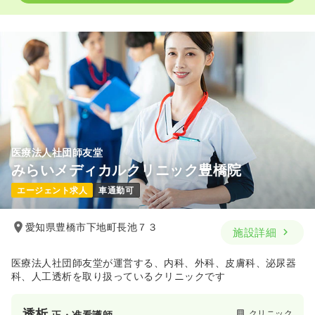
医療法人社団師友堂
みらいメディカルクリニック豊橋院
エージェント求人
車通勤可
愛知県豊橋市下地町長池７３
施設詳細
医療法人社団師友堂が運営する、内科、外科、皮膚科、泌尿器
科、人工透析を取り扱っているクリニックです
透析
クリニック
正・准看護師