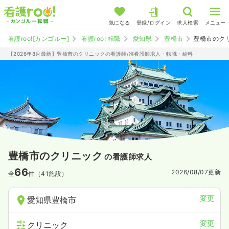
気になる
登録/ログイン
求人検索
メニュー
看護roo![カンゴルー]
看護roo! 転職
愛知県
豊橋市
豊橋市のク
【2026年8月最新】豊橋市のクリニックの看護師/准看護師求人・転職・給料
豊橋市のクリニック
の看護師求人
66
2026/08/07
更新
全
件（41施設）
変更
愛知県豊橋市
変更
クリニック