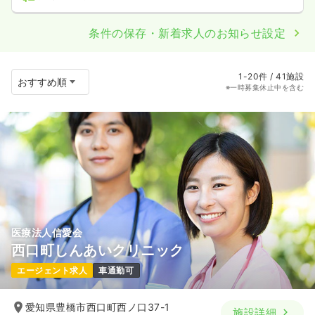
条件の保存・新着求人のお知らせ設定
1-20件 / 41施設
※一時募集休止中を含む
医療法人信愛会
西口町しんあいクリニック
エージェント求人
車通勤可
愛知県豊橋市西口町西ノ口37-1
施設詳細