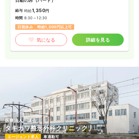
日勤のみ（パート）
1,350
給与
時給
円
時間
8:30～12:30
日祝休み
時給1,300円以上可
気になる
詳細を見る
医療法人一誠会
タキカワ整形外科クリニック
エージェント求人
車通勤可