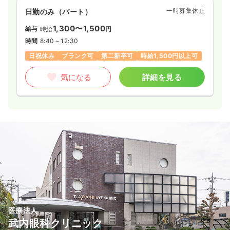
一時募集休止
日勤のみ（パート）
1,300〜1,500
給与
時給
円
時間
8:40～12:30
日祝休み
ブランク可
第二新卒可
時給1,500円以上可
気になる
詳細を見る
医療法人
武内眼科クリニック