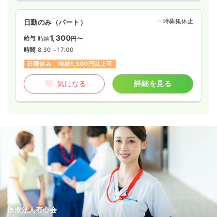
一時募集休止
日勤のみ（パート）
1,300
給与
時給
円〜
時間
8:30～17:00
日曜休み
時給1,300円以上可
気になる
詳細を見る
医療法人有心会