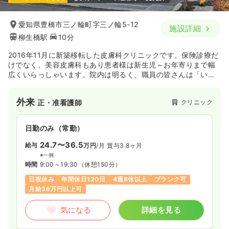
愛知県豊橋市三ノ輪町字三ノ輪5-12
施設詳細
柳生橋駅
10分
2016年11月に新築移転した皮膚科クリニックです。保険診療だ
けでなく、美容皮膚科もあり患者様は新生児～お年寄りまで幅
広くいらっしゃいます。院内は明るく、職員の皆さんは「いつ
も朗らかに明るい笑顔」をスローガンにお仕事しています！
外来
クリニック
正・准看護師
日勤のみ（常勤）
24.7〜36.5
給与
万円
/月
賞与3.8ヶ月
※一例
時間
9:00～19:30
（休憩150分）
日祝休み
年間休日120日
4週8休以上
ブランク可
月給36万円以上可
気になる
詳細を見る