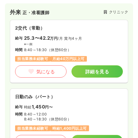
業いたしました。院長の温かい人柄かつ専門性の高い知識、確
かな技術を以て地域の患者様にも信頼を得るクリニックです。
外来
クリニック
正・准看護師
2交代（常勤）
25.3〜42.2
給与
万円
/月
賞与4ヶ月
※一例
時間
8:40～18:30
（休憩60分）
担当業務未経験可
月給40万円以上可
気になる
詳細を見る
日勤のみ（パート）
1,450
給与
時給
円〜
時間
8:40～12:00
8:40～18:30
（休憩60分）
担当業務未経験可
時給1,400円以上可