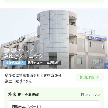
医療法人エム･ディー
みゆきクリニック
直接応募求人
電子カルテ
車通勤可
愛知県豊橋市西幸町字古並293-4
施設詳細
二川駅
15分
外来
クリニック
正・准看護師
日勤のみ（パート）