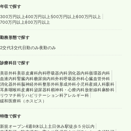
年収で探す
300万円以上
400万円以上
500万円以上
600万円以上
700万円以上
800万円以上
勤務形態で探す
2交代
3交代
日勤のみ
夜勤のみ
診療科目で探す
美容外科
美容皮膚科
内科
呼吸器内科
消化器内科
循環器内科
血液内科
腎臓内科
糖尿病内科
外科
呼吸器外科
心臓血管外科
消化器外科
脳神経外科
整形外科
形成外科
小児科
産婦人科
眼科
耳鼻咽喉科
皮膚科
泌尿器科
精神科・心療内科
放射線科
麻酔科
リウマチ科
リハビリテーション科
アレルギー科
緩和医療科（ホスピス）
特徴で探す
新規オープン
4週8休以上
土日休み
駅徒歩５分以内