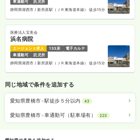
車通勤可
託児所
静岡県湖西市
/ 新所原駅（ＪＲ東海道本線） 徒歩15分
医療法人宝美会
浜名病院
エージェント求人
133床
電子カルテ
車通勤可
託児所
静岡県湖西市
/ 新所原駅（ＪＲ東海道本線） 徒歩15分
同じ地域で条件を追加する
愛知県豊橋市
×
駅徒歩５分以内
43
愛知県豊橋市
×
車通勤可（駐車場有）
223