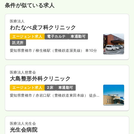
条件が似ている求人
医療法人
わたなべ皮フ科クリニック
エージェント求人
電子カルテ
車通勤可
託児所
愛知県豊橋市
/ 柳生橋駅（豊橋鉄道渥美線） 車10分
医療法人慈豊会
大島整形外科クリニック
エージェント求人
2床
車通勤可
愛知県豊橋市
/ 赤岩口駅（豊橋鉄道東田本線） 徒歩2
分
医療法人光生会
光生会病院