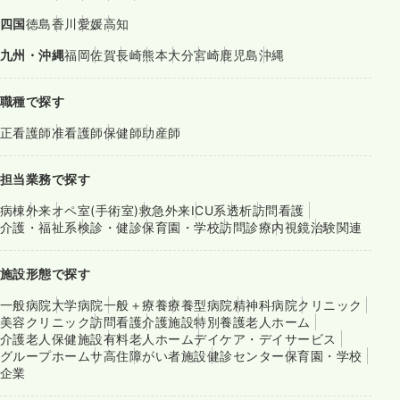
四国
徳島
香川
愛媛
高知
九州・沖縄
福岡
佐賀
長崎
熊本
大分
宮崎
鹿児島
沖縄
職種で探す
正看護師
准看護師
保健師
助産師
担当業務で探す
病棟
外来
オペ室(手術室)
救急外来
ICU系
透析
訪問看護
介護・福祉系
検診・健診
保育園・学校
訪問診療
内視鏡
治験関連
施設形態で探す
一般病院
大学病院
一般＋療養
療養型病院
精神科病院
クリニック
美容クリニック
訪問看護
介護施設
特別養護老人ホーム
介護老人保健施設
有料老人ホーム
デイケア・デイサービス
グループホーム
サ高住
障がい者施設
健診センター
保育園・学校
企業