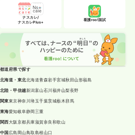
ナスカレ/
看護roo!国試
ナスカレPlus+
都道府県で探す
北海道・東北
北海道
青森
岩手
宮城
秋田
山形
福島
北陸・甲信越
新潟
富山
石川
福井
山梨
長野
関東
東京
神奈川
埼玉
千葉
茨城
栃木
群馬
東海
愛知
岐阜
静岡
三重
関西
大阪
京都
兵庫
滋賀
奈良
和歌山
中国
広島
岡山
鳥取
島根
山口