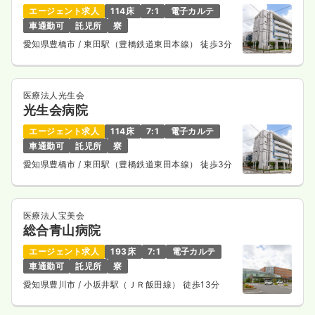
エージェント求人
114床
7:1
電子カルテ
車通勤可
託児所
寮
愛知県豊橋市
/ 東田駅（豊橋鉄道東田本線） 徒歩3分
医療法人光生会
光生会病院
エージェント求人
114床
7:1
電子カルテ
車通勤可
託児所
寮
愛知県豊橋市
/ 東田駅（豊橋鉄道東田本線） 徒歩3分
医療法人宝美会
総合青山病院
エージェント求人
193床
7:1
電子カルテ
車通勤可
託児所
寮
愛知県豊川市
/ 小坂井駅（ＪＲ飯田線） 徒歩13分