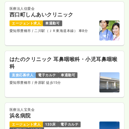
医療法人信愛会
西口町しんあいクリニック
エージェント求人
車通勤可
愛知県豊橋市
/ 二川駅（ＪＲ東海道本線） 車8分
はたのクリニック 耳鼻咽喉科・小児耳鼻咽喉
科
直接応募求人
電子カルテ
車通勤可
愛知県豊橋市
/ 井原駅 徒歩15分
医療法人宝美会
浜名病院
エージェント求人
133床
電子カルテ