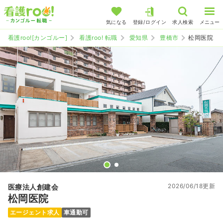
気になる
登録/ログイン
求人検索
メニュー
看護roo![カンゴルー]
看護roo! 転職
愛知県
豊橋市
松岡医院
2026/06/18更新
医療法人創建会
松岡医院
エージェント求人
車通勤可