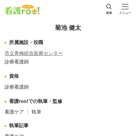
検索
メニュー
菊池 健太
所属施設・役職
市立青梅総合医療センター
診療看護師
資格
診療看護師
看護roo!での執筆・監修
看護ケア
執筆
執筆記事