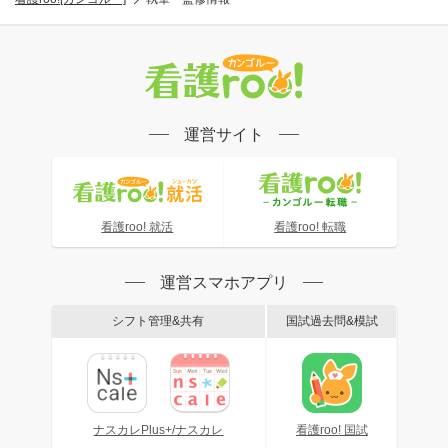
運営サイト
看護roo! 就活
看護roo! 転職
運営スマホアプリ
シフト管理&共有
国試過去問&模試
ナスカレPlus+/ナスカレ
看護roo! 国試