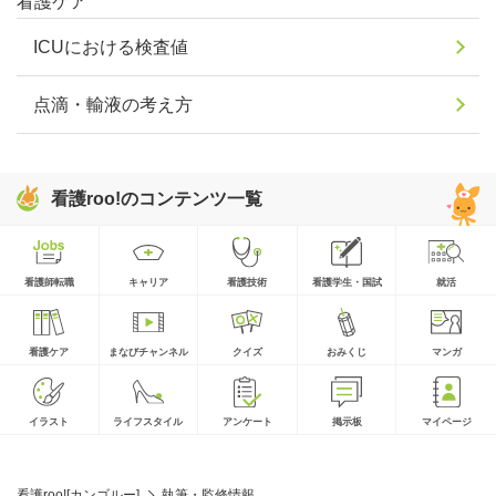
看護ケア
ICUにおける検査値
点滴・輸液の考え方
看護roo!のコンテンツ一覧
看護師転職
キャリア
看護技術
看護学生・国試
就活
看護ケア
まなびチャンネル
クイズ
おみくじ
マンガ
イラスト
ライフスタイル
アンケート
掲示板
マイページ
看護roo![カンゴルー]
執筆・監修情報